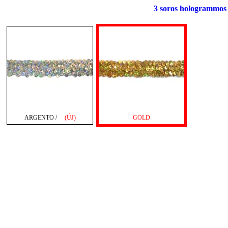
3 soros hologrammos el
ARGENTO /
(ÚJ)
GOLD