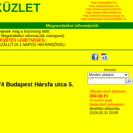
http://www.flitter.hu
KÜZLET
http://www.kesztyu.hu
http://www.taylorcrystal.hu
http://www.taylor-kellek.hu
http://www.furdoruhaanyag.hu
http://www.taylor-eskuvoikellek.hu
k
Megrendelési információk
njenek meg a közönség előtt.
d Megrendelési információk menüpont).
YÁS FIZETÉS LEHETSÉGES!
TA SZÁLLÍTJA 1 NAPOS HATÁRIDŐVEL!
Keresés
4 Budapest Hársfa utca 5.
Aktuális euró árfolyam
350.00 Ft
Az eurós árak
tájékoztató jellegűek!
Beállítás időpontja
2026.05.31 20:09