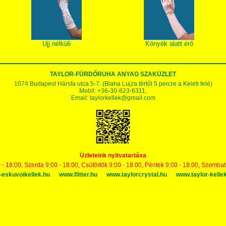
Ujj nélküli
Könyék alatt érő
TAYLOR-FÜRDŐRUHA ANYAG SZAKÜZLET
1074 Budapest Hársfa utca 5-7. (Blaha Lujza tértől 5 percre a Keleti felé)
Mobil: +36-30-823-6311,
Email:
taylorkellek@gmail.com
Üzleteink nyitvatartása
 - 18:00, Szerda 9:00 - 18:00, Csütörtök 9:00 - 18:00, Péntek 9:00 - 18:00, Szomba
-eskuvoikellek.hu
www.flitter.hu
www.taylorcrystal.hu
www.taylor-kelle