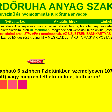
RDŐRUHA ANYAG SZA
gyszínű és nyomottmintás fürdőruha anyagok.
Nyitvatartás
Aktuális hírek
Linke
unk elasztikus anyagokat mindazoknak, akinek fontos, hogy látványosan jele
kiskereskedelmi áron
üzleteinkben
, megrendelheti weboldalunkon online (lás
skereskedelmi árak, 27% ÁFA-t tartalmaznak. AZ ÜZLETBEN BANKKÁRT
dalunkat! Jó böngészést kívánunk! A MEGRENDELT ÁRUT A MAGYAR POS
Kapható 6 színben üzletünkben személyesen 107
dalt) vagy megrendelhető online, bolti áron!