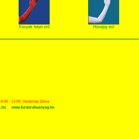
Könyék felett érő
Hónaljig érő
t 9:00 - 13:00, Vasárnap Zárva
k.hu
www.furdoruhaanyag.hu