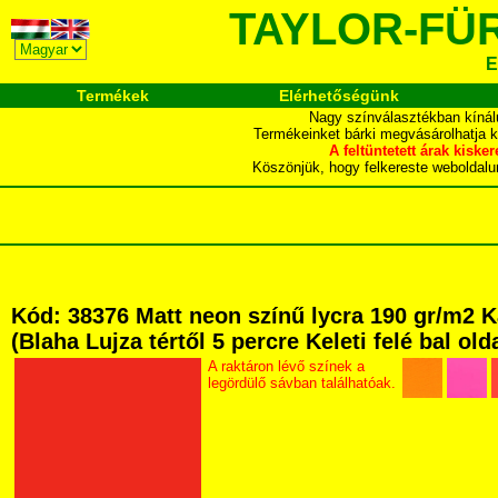
TAYLOR-FÜ
E
Termékek
Elérhetőségünk
Nagy színválasztékban kínál
Termékeinket bárki megvásárolhatja 
A feltüntetett árak ki
Köszönjük, hogy felkereste webol
Kód: 38376 Matt neon színű lycra 190 gr/m2 
(Blaha Lujza tértől 5 percre Keleti felé bal ol
A raktáron lévő színek a
legördülő sávban találhatóak.