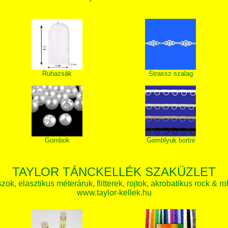
Ruhazsák
Strassz szalag
Gombok
Gomblyuk bortni
TAYLOR TÁNCKELLÉK SZAKÜZLET
zok, elasztikus méteráruk, flitterek, rojtok, akrobatikus rock & ro
www.taylor-kellek.hu