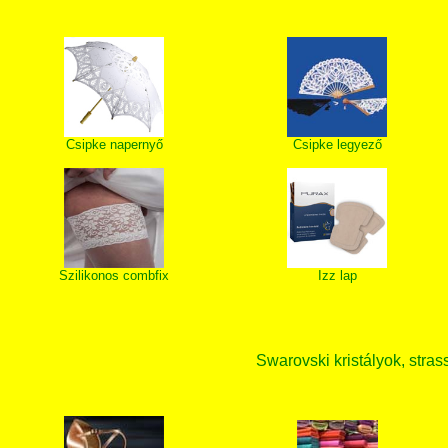
Csipke napernyő
Csipke legyező
Szilikonos combfix
Izz lap
Swarovski kristályok, strass