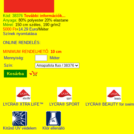
Kód:
38376
További információk...
Anyaga:
80% polyester 20% elastane
Méret:
150 cm széles, 190 gr/m2
5000 Ft
=
14.29 Euro
/Méter
Színek nyomtatása
ONLINE RENDELÉS:
MINIMUM RENDELHETŐ:
10 cm
Mennyiség:
Méter
Szín:
Kosárba
LYCRA® XTRA LIFE™
LYCRA® SPORT
LYCRA® BEAUTY for swim
Kitűnő UV védelem
Klór ellenálló