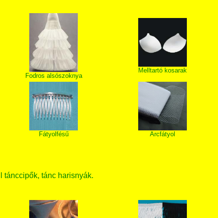
Melltartó kosarak
Fodros alsószoknya
Fátyolfésű
Arcfátyol
ll tánccipők, tánc harisnyák.