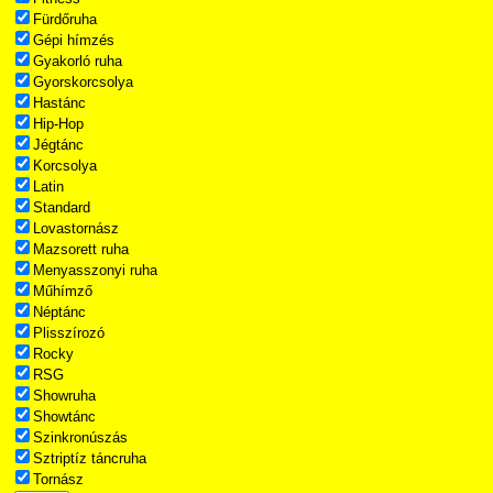
Fürdőruha
Gépi hímzés
Gyakorló ruha
Gyorskorcsolya
Hastánc
Hip-Hop
Jégtánc
Korcsolya
Latin
Standard
Lovastornász
Mazsorett ruha
Menyasszonyi ruha
Műhímző
Néptánc
Plisszírozó
Rocky
RSG
Showruha
Showtánc
Szinkronúszás
Sztriptíz táncruha
Tornász