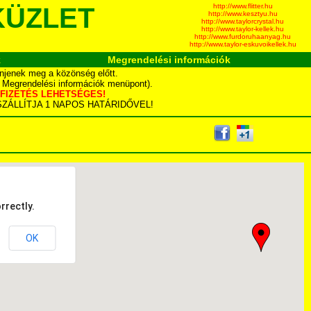
http://www.flitter.hu
KÜZLET
http://www.kesztyu.hu
http://www.taylorcrystal.hu
http://www.taylor-kellek.hu
http://www.furdoruhaanyag.hu
http://www.taylor-eskuvoikellek.hu
k
Megrendelési információk
njenek meg a közönség előtt.
d Megrendelési információk menüpont).
YÁS FIZETÉS LEHETSÉGES!
TA SZÁLLÍTJA 1 NAPOS HATÁRIDŐVEL!
rrectly.
OK