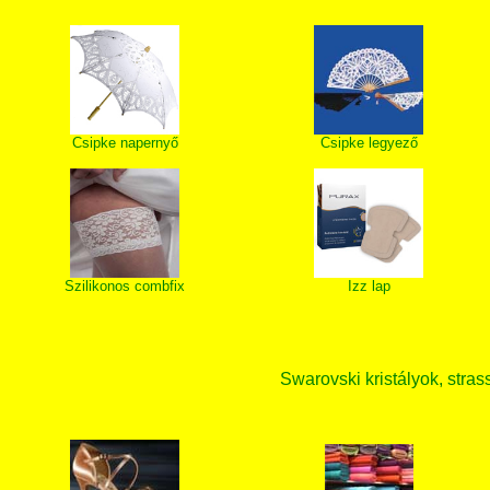
Csipke napernyő
Csipke legyező
Szilikonos combfix
Izz lap
Swarovski kristályok, strass