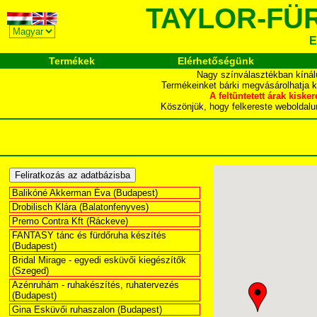
TAYLOR-FÜ
E
Termékek
Elérhetőségünk
Nagy színválasztékban kínál
Termékeinket bárki megvásárolhatja 
A feltüntetett árak ki
Köszönjük, hogy felkereste webol
Balikóné Akkerman Éva (Budapest)
Drobilisch Klára (Balatonfenyves)
Premo Contra Kft (Ráckeve)
FANTASY tánc és fürdőruha készítés
(Budapest)
Bridal Mirage - egyedi esküvői kiegészítők
(Szeged)
Azénruhám - ruhakészítés, ruhatervezés
(Budapest)
Gina Esküvői ruhaszalon (Budapest)