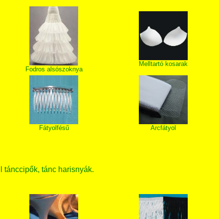
Melltartó kosarak
Fodros alsószoknya
Fátyolfésű
Arcfátyol
ll tánccipők, tánc harisnyák.