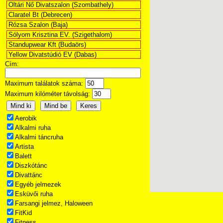
Oltári Nő Divatszalon (Szombathely)
Claratel Bt (Debrecen)
Rózsa Szalon (Baja)
Sólyom Krisztina EV. (Szigethalom)
Standupwear Kft (Budaörs)
Yellow Divatstúdió EV (Dabas)
Cím:
Maximum találatok száma:
Maximum kilóméter távolság:
Aerobik
Alkalmi ruha
Alkalmi táncruha
Artista
Balett
Diszkótánc
Divattánc
Egyéb jelmezek
Esküvői ruha
Farsangi jelmez, Haloween
FitKid
Fitness