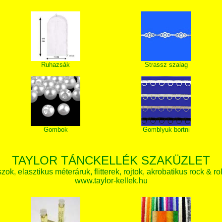
Ruhazsák
Strassz szalag
Gombok
Gomblyuk bortni
TAYLOR TÁNCKELLÉK SZAKÜZLET
zok, elasztikus méteráruk, flitterek, rojtok, akrobatikus rock & ro
www.taylor-kellek.hu