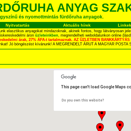
RDŐRUHA ANYAG SZA
gyszínű és nyomottmintás fürdőruha anyagok.
Nyitvatartás
Aktuális hírek
Linke
unk elasztikus anyagokat mindazoknak, akinek fontos, hogy látványosan jele
kiskereskedelmi áron
üzleteinkben
, megrendelheti weboldalunkon online (lás
skereskedelmi árak, 27% ÁFA-t tartalmaznak. AZ ÜZLETBEN BANKKÁRT
dalunkat! Jó böngészést kívánunk! A MEGRENDELT ÁRUT A MAGYAR POS
This page can't load Google Maps co
Do you own this website?