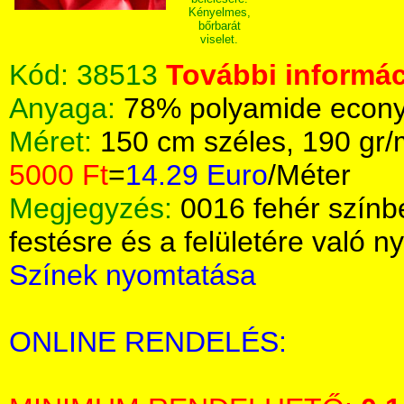
Kényelmes,
bőrbarát
viselet.
Kód:
38513
További informác
Anyaga:
78% polyamide econy
Méret:
150 cm széles, 190 gr
5000 Ft
=
14.29 Euro
/Méter
Megjegyzés:
0016 fehér színb
festésre és a felületére való 
Színek nyomtatása
ONLINE RENDELÉS: