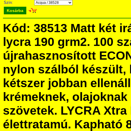
Szín:
Kosárba
Kód: 38513 Matt két ir
lycra 190 grm2. 100 s
újrahasznosított ECO
nylon szálból készült,
kétszer jobban ellenáll
krémeknek, olajoknak 
szövetek. LYCRA Xtra
élettratamú. Kapható 