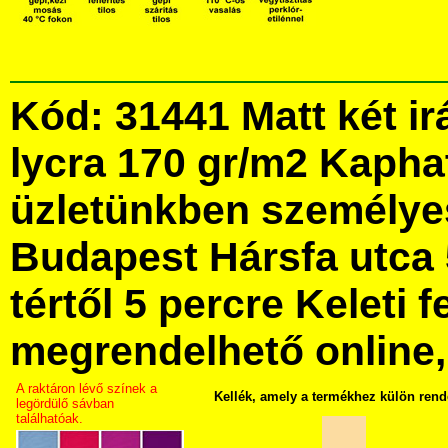
Kód: 31441 Matt két ir
lycra 170 gr/m2 Kapha
üzletünkben személye
Budapest Hársfa utca 
tértől 5 percre Keleti f
megrendelhető online, 
A raktáron lévő színek a
Kellék, amely a termékhez külön rend
legördülő sávban
találhatóak.