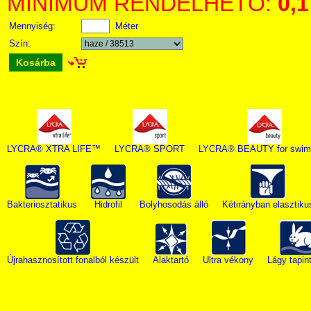
MINIMUM RENDELHETŐ:
0,1
Mennyiség:
Méter
Szín:
Kosárba
LYCRA® XTRA LIFE™
LYCRA® SPORT
LYCRA® BEAUTY for swim
Bakteriosztatikus
Hidrofil
Bolyhosodás álló
Kétirányban elasztiku
Újrahasznosított fonalból készült
Alaktartó
Ultra vékony
Lágy tapin