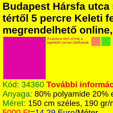
Budapest Hársfa utca 
tértől 5 percre Keleti f
megrendelhető online, 
A raktáron lévő színek a
legördülő sávban találhatóak.
Kód:
34360
További informác
Anyaga:
80% polyamide 20% el
Méret:
150 cm széles, 190 gr
5000 Ft
=
14.29 Euro
/Méter