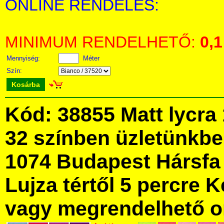
ONLINE RENDELÉS:
MINIMUM RENDELHETŐ:
0,1
Mennyiség:
Méter
Szín:
Kosárba
Kód: 38855 Matt lycra
32 színben üzletünkb
1074 Budapest Hársfa 
Lujza tértől 5 percre Ke
vagy megrendelhető onl