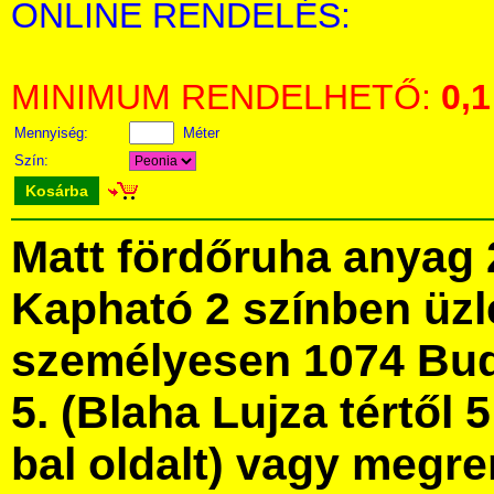
ONLINE RENDELÉS:
MINIMUM RENDELHETŐ:
0,1
Mennyiség:
Méter
Szín:
Kosárba
Matt fördőruha anyag
Kapható 2 színben üz
személyesen 1074 Bud
5. (Blaha Lujza tértől 5
bal oldalt) vagy megre