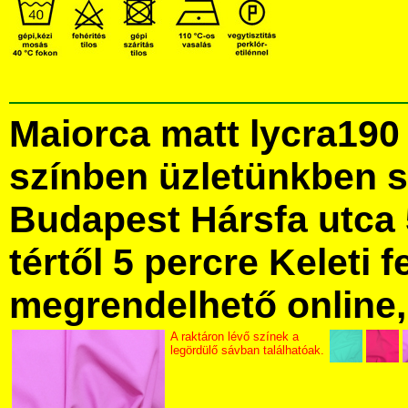
Maiorca matt lycra190
színben üzletünkben 
Budapest Hársfa utca 
tértől 5 percre Keleti f
megrendelhető online, 
A raktáron lévő színek a
legördülő sávban találhatóak.