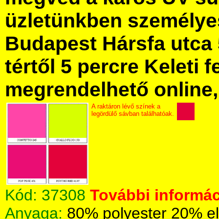
üzletünkben személye
Budapest Hársfa utca 
tértől 5 percre Keleti f
megrendelhető online, 
A raktáron lévő színek a
legördülő sávban találhatóak.
Kód:
37308
További informác
Anyaga:
80% polyester 20% e