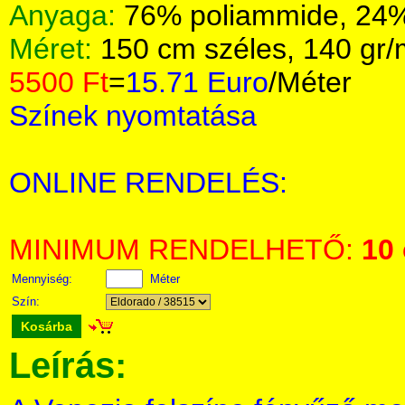
Anyaga:
76% poliammide, 24
Méret:
150 cm széles, 140 gr
5500 Ft
=
15.71 Euro
/Méter
Színek nyomtatása
ONLINE RENDELÉS:
MINIMUM RENDELHETŐ:
10
Mennyiség:
Méter
Szín:
Kosárba
Leírás: