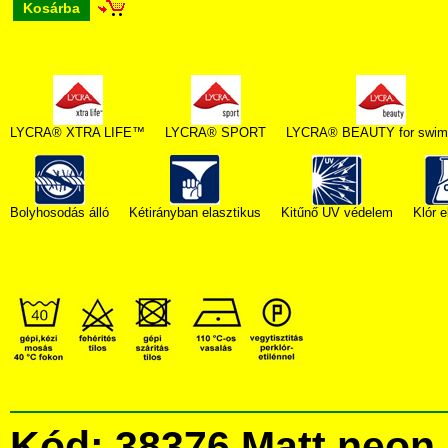
Kosárba
LYCRA® XTRA LIFE™
LYCRA® SPORT
LYCRA® BEAUTY for swim
Bolyhosodás álló
Kétirányban elasztikus
Kitűnő UV védelem
Klór e
Kód: 38376 Matt neon 