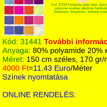
Kód: 37229 Fürdöruha bélés Matt, elasz
poliészter kiválóan alkalmas fürdőruh
bélelésére. Kényelmes, bőrbarát visel
Kód:
31441
További informác
Anyaga:
80% polyamide 20% el
Méret:
150 cm széles, 170 gr
4000 Ft
=
11.43 Euro
/Méter
Színek nyomtatása
ONLINE RENDELÉS: