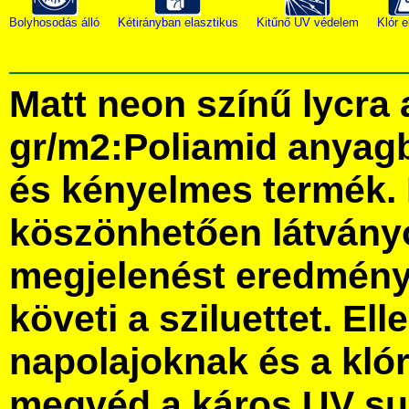
Bolyhosodás álló
Kétirányban elasztikus
Kitűnő UV védelem
Klór e
Matt neon színű lycra
gr/m2:Poliamid anyag
és kényelmes termék.
köszönhetően látványo
megjelenést eredmény
követi a sziluettet. Elle
napolajoknak és a kló
megvéd a káros UV su