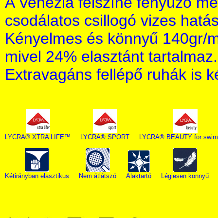
A Venezia felszíne fényűző meg
csodálatos csillogó vizes hatást
Kényelmes és könnyű 140gr/m2
mivel 24% elasztánt tartalmaz.
Extravagáns fellépő ruhák is k
LYCRA® XTRA LIFE™
LYCRA® SPORT
LYCRA® BEAUTY for swim
Kétirányban elasztikus
Nem átlátszó
Alaktartó
Légiesen könnyű