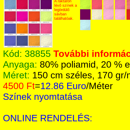
A raktáron
lévő színek a
legördülő
sávban
találhatóak.
Kód:
38855
További informác
Anyaga:
80% poliamid, 20 % e
Méret:
150 cm széles, 170 gr
4500 Ft
=
12.86 Euro
/Méter
Színek nyomtatása
ONLINE RENDELÉS: