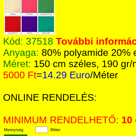
Kód:
37518
További informác
Anyaga:
80% polyamide 20% el
Méret:
150 cm széles, 190 gr
5000 Ft
=
14.29 Euro
/Méter
ONLINE RENDELÉS:
MINIMUM RENDELHETŐ:
10
Mennyiség:
Méter