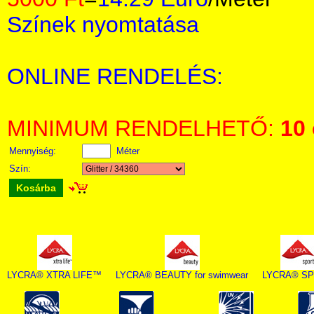
Színek nyomtatása
ONLINE RENDELÉS:
MINIMUM RENDELHETŐ:
10
Mennyiség:
Méter
Szín:
Kosárba
LYCRA® XTRA LIFE™
LYCRA® BEAUTY for swimwear
LYCRA® S