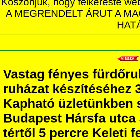
Köszönjük, hogy felkereste we
A MEGRENDELT ÁRUT A MA
HAT
Vastag fényes fürdőru
ruházat készítéséhez
Kapható üzletünkben 
Budapest Hársfa utca 
tértől 5 percre Keleti f