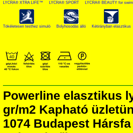
LYCRA® XTRA LIFE™
LYCRA® SPORT
LYCRA® BEAUTY for swim
Tökéletesen testhez simuló
Bolyhosodás álló
Kétirányban elasztikus
Powerline elasztikus 
gr/m2 Kapható üzletü
1074 Budapest Hársfa 