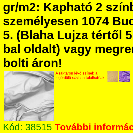
gr/m2: Kapható 2 szín
személyesen 1074 Bud
5. (Blaha Lujza tértől 5
bal oldalt) vagy megre
bolti áron!
A raktáron lévő színek a
legördülő sávban találhatóak.
Kód:
38515
További informác