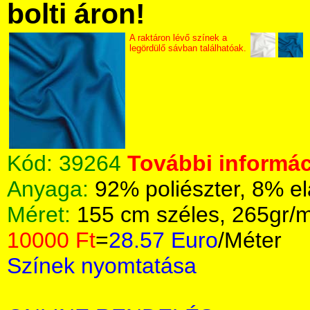
bolti áron!
A raktáron lévő színek a
legördülő sávban találhatóak.
Kód:
39264
További informác
Anyaga:
92% poliészter, 8% e
Méret:
155 cm széles, 265gr/
10000 Ft
=
28.57 Euro
/Méter
Színek nyomtatása