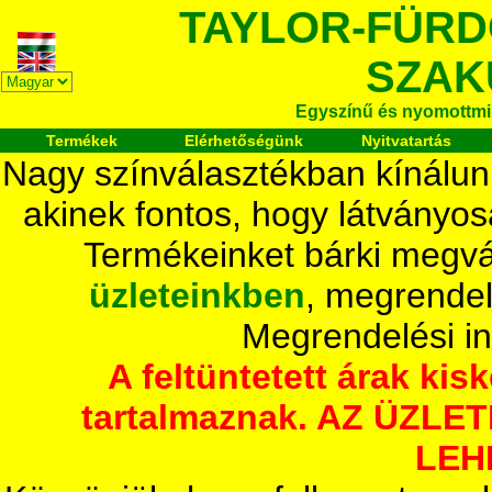
TAYLOR-FÜR
SZAK
Egyszínű és nyomottmi
Termékek
Elérhetőségünk
Nyitvatartás
Nagy színválasztékban kínálun
akinek fontos, hogy látványos
Termékeinket bárki megvá
üzleteinkben
, megrendel
Megrendelési i
A feltüntetett árak ki
tartalmaznak. AZ ÜZL
LEH