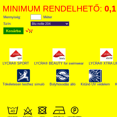
MINIMUM RENDELHETŐ:
0,1
Mennyiség:
Méter
Szín:
Kosárba
LYCRA® SPORT
LYCRA® BEAUTY for swimwear
LYCRA® XTRA L
Tökéletesen testhez simuló
Bolyhosodás álló
Kitűnő UV védelem
K