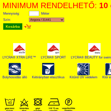
MINIMUM RENDELHETŐ:
10
Mennyiség:
Méter
Szín:
Kosárba
LYCRA® XTRA LIFE™
LYCRA® SPORT
LYCRA® BEAUTY for swim
Bolyhosodás álló
Kétirányban elasztikus
Kitűnő UV védelem
Klór e