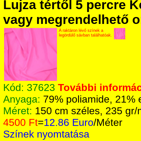
Lujza tértől 5 percre Ke
vagy megrendelhető onl
A raktáron lévő színek a
legördülő sávban találhatóak.
Kód:
37623
További informác
Anyaga:
79% poliamide, 21% 
Méret:
150 cm széles, 235 gr
4500 Ft
=
12.86 Euro
/Méter
Színek nyomtatása