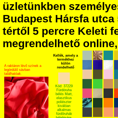
üzletünkben személye
Budapest Hársfa utca 
tértől 5 percre Keleti f
megrendelhető online, 
Kellék, amely a
termékhez
külön
A raktáron lévő színek a
rendelhető
legördülő sávban
találhatóak.
Kód: 37229
Fürdöruha
bélés Matt,
elasztikus
poliészter
kiválóan
alkalmas
fürdőruhák
bélelésére.