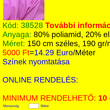
Kód:
38528
További informác
Anyaga:
80% poliamid, 20% el
Méret:
150 cm széles, 190 gr
5000 Ft
=
14.29 Euro
/Méter
Színek nyomtatása
ONLINE RENDELÉS:
MINIMUM RENDELHETŐ:
10
Mennyiség:
Méter