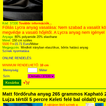
Kód:
37330
További információk...
Fóliás Lycra anyag vasalása: Nem szabad a vasalót közv
megvédje a vasaló hőjétől. A Lycra anyag nem igényel 
Anyaga:
80% polyamide 20% elasthane
Méret:
150 cm széles
5500 Ft
=
15.71 Euro
/Méter
Megjegyzés:
Mindkét irányban elasztikus, bőrös hatású anyag
Színek nyomtatása
ONLINE RENDELÉS:
MINIMUM RENDELHETŐ:
10 cm
Mennyiség:
Méter
Szín:
Kosárba
Matt fördőruha anyag 265 grammos Kapható 2
Lujza tértől 5 percre Keleti felé bal oldalt) v
A raktáron lévő színek a