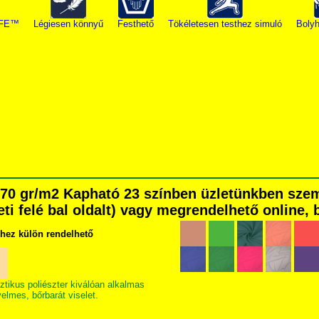
IFE™
Légiesen könnyű
Festhető
Tökéletesen testhez simuló
Bolyh
a 170 gr/m2 Kapható 23 színben üzletünkben sz
eti felé bal oldalt) vagy megrendelhető online, b
khez külön rendelhető
ztikus poliészter kiválóan alkalmas
elmes, bőrbarát viselet.