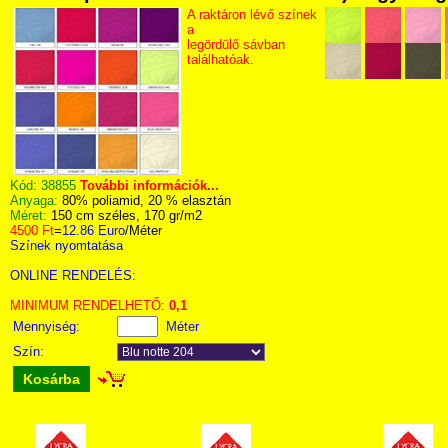
A raktáron lévő színek
a
legördülő sávban
találhatóak.
Kód:
38855
További információk...
Anyaga:
80% poliamid, 20 % elasztán
Méret:
150 cm széles, 170 gr/m2
4500 Ft
=
12.86 Euro
/Méter
Színek nyomtatása
ONLINE RENDELÉS:
MINIMUM RENDELHETŐ:
0,1
Mennyiség:
Méter
Szín:
Kosárba