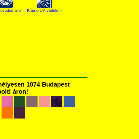
osodás álló
Kitűnő UV védelem
emélyesen 1074 Budapest
olti áron!