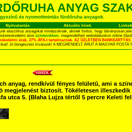
RDŐRUHA ANYAG SZA
gyszínű és nyomottmintás fürdőruha anyagok.
Nyitvatartás
Aktuális hírek
Linke
unk elasztikus anyagokat mindazoknak, akinek fontos, hogy látványosan jele
kiskereskedelmi áron
üzleteinkben
, megrendelheti weboldalunkon online (lás
skereskedelmi árak, 27% ÁFA-t tartalmaznak. AZ ÜZLETBEN BANKKÁRT
dalunkat! Jó böngészést kívánunk! A MEGRENDELT ÁRUT A MAGYAR POS
ch anyag, rendkívül fényes felületű, ami a szí
ö megjelenést biztosít. Tökéletesen illeszkedik
utca 5. (Blaha Lujza tértől 5 percre Keleti fel