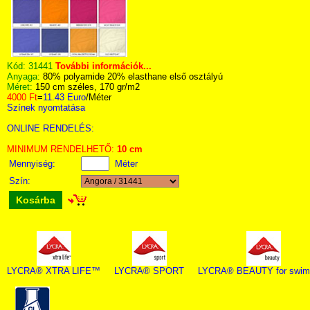
Kód:
31441
További információk...
Anyaga:
80% polyamide 20% elasthane első osztályú
Méret:
150 cm széles, 170 gr/m2
4000 Ft
=
11.43 Euro
/Méter
Színek nyomtatása
ONLINE RENDELÉS:
MINIMUM RENDELHETŐ:
10 cm
Mennyiség:
Méter
Szín:
Kosárba
LYCRA® XTRA LIFE™
LYCRA® SPORT
LYCRA® BEAUTY for swim