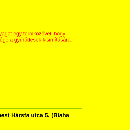
yagot egy törölközővel, hogy
sége a gyűrődesek kisimítására.
st Hársfa utca 5. (Blaha