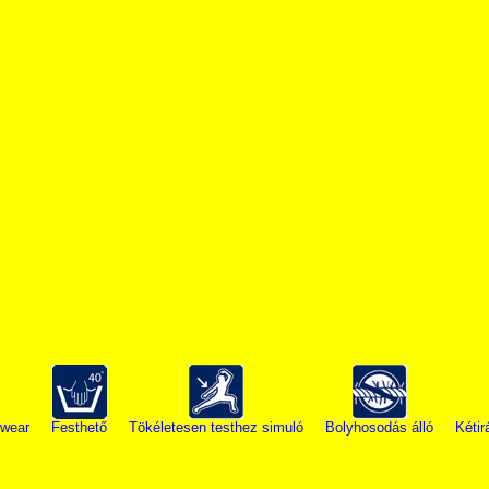
wear
Festhető
Tökéletesen testhez simuló
Bolyhosodás álló
Kétir