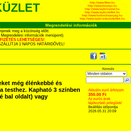
http://www.flitter.hu
KÜZLET
http://www.kesztyu.hu
http://www.taylorcrystal.hu
http://www.taylor-kellek.hu
http://www.furdoruhaanyag.hu
http://www.taylor-eskuvoikellek.hu
k
Megrendelési információk
njenek meg a közönség előtt.
d Megrendelési információk menüpont).
YÁS FIZETÉS LEHETSÉGES!
TA SZÁLLÍTJA 1 NAPOS HATÁRIDŐVEL!
Keresés
neket még élénkebbé és
 a testhez. Kapható 3 színben
Aktuális euró árfolyam
350.00 Ft
é bal oldalt) vagy
Az eurós árak
tájékoztató jellegűek!
Beállítás időpontja
2026.05.31 20:09