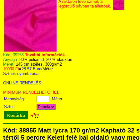
A raktáron lévő színek a
legördülő sávban találhatóak.
Kód:
39263
További információk...
Anyaga:
80% poliamid, 20 % elasztán
Méret:
145 cm széles, 380gr/m2
10000 Ft
=
28.57 Euro
/Méter
Színek nyomtatása
ONLINE RENDELÉS:
MINIMUM RENDELHETŐ:
0,1
Mennyiség:
Méter
Szín:
Kosárba
Kód: 38855 Matt lycra 170 gr/m2 Kapható 32 
tértől 5 percre Keleti felé bal oldalt) vagy me