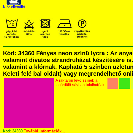
Klór ellenálló
Kód: 34360 Fényes neon színű lycra : Az anya
valamint divatos strandruházat készítésére is
valamint a klórnak. Kapható 5 színben üzletü
Keleti felé bal oldalt) vagy megrendelhető onli
A raktáron lévő színek a
legördülő sávban találhatóak.
Kód:
34360
További információk...