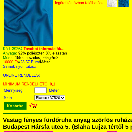
legördülő sávban találhatóak.
Kód:
39264
További információk...
Anyaga:
92% poliészter, 8% elasztán
Méret:
155 cm széles, 265gr/m2
10000 Ft
=
28.57 Euro
/Méter
Színek nyomtatása
ONLINE RENDELÉS:
MINIMUM RENDELHETŐ:
0,1
Mennyiség:
Méter
Szín:
Kosárba
Vastag fényes fürdőruha anyag szörfös ruhá
Budapest Hársfa utca 5. (Blaha Lujza tértől 5 