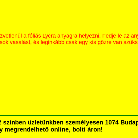
etlenül a fóliás Lycra anyagra helyezni. Fedje le az an
sok vasalást, és leginkább csak egy kis gőzre van szük
 színben üzletünkben személyesen 1074 Budape
agy megrendelhető online, bolti áron!