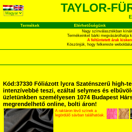
TAYLOR-FÜ
E
Termékek
Elérhetőségünk
Nagy színválasztékban kínál
Termékeinket bárki megvásárolhatja 
A feltüntetett árak ki
Köszönjük, hogy felkereste webol
Kód:37330 Fóliázott lycra Szaténszerű high-te
intenzívebbé teszi, ezáltal selymes és elbűvöl
üzletünkben személyesen 1074 Budapest Hársfa 
megrendelhető online, bolti áron!
A raktáron lévő színek a
legördülő sávban találhatóak.