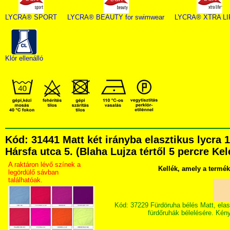
LYCRA® SPORT
LYCRA® BEAUTY for swimwear
LYCRA® XTRA L
Klór ellenálló
Kód: 31441 Matt két irányba elasztikus lycr
Hársfa utca 5. (Blaha Lujza tértől 5 percre Kel
A raktáron lévő színek a
Kellék, amely a termé
legördülő sávban
találhatóak.
Kód: 37229 Fürdöruha bélés Matt, elas
fürdőruhák bélelésére. Kény