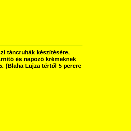
zi táncruhák készítésére,
 barnító és napozó krémeknek
 (Blaha Lujza tértől 5 percre