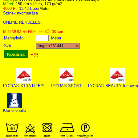
Méret:
150 cm széles, 170 gr/m2
4000 Ft
=
11.43 Euro
/Méter
Színek nyomtatása
ONLINE RENDELÉS:
MINIMUM RENDELHETŐ:
10 cm
Mennyiség:
Méter
Szín:
Kosárba
LYCRA® XTRA LIFE™
LYCRA® SPORT
LYCRA® BEAUTY for swim
Klór ellenálló