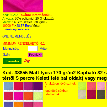
Kód:
39263
További információk...
Anyaga:
80% poliamid, 20 % elasztán
Méret:
145 cm széles, 380gr/m2
10000 Ft
=
28.57 Euro
/Méter
Színek nyomtatása
ONLINE RENDELÉS:
MINIMUM RENDELHETŐ:
0,1
Mennyiség:
Méter
Szín:
Kosárba
Kód: 38855 Matt lycra 170 gr/m2 Kapható 32 
tértől 5 percre Keleti felé bal oldalt) vagy me
A raktáron lévő színek
a
legördülő sávban
találhatóak.