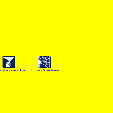
ányban elasztikus
Kitűnő UV védelem