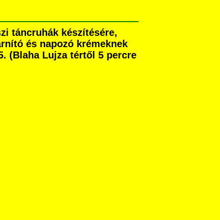
zi táncruhák készítésére,
 barnító és napozó krémeknek
 (Blaha Lujza tértől 5 percre