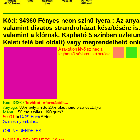
Kód: 34360 Fényes neon színű lycra : Az anya
valamint divatos strandruházat készítésére is
valamint a klórnak. Kapható 5 színben üzletü
Keleti felé bal oldalt) vagy megrendelhető onli
A raktáron lévő színek a
legördülő sávban találhatóak.
Kód:
34360
További információk...
Anyaga:
80% polyamide 20% elasthane első osztályú
Méret:
150 cm széles, 190 gr/m2
5000 Ft
=
14.29 Euro
/Méter
Színek nyomtatása
ONLINE RENDELÉS: