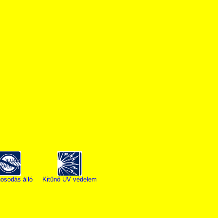
osodás álló
Kitűnő UV védelem