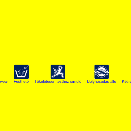
wear
Festhető
Tökéletesen testhez simuló
Bolyhosodás álló
Kétir