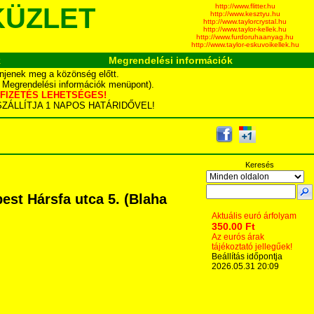
http://www.flitter.hu
KÜZLET
http://www.kesztyu.hu
http://www.taylorcrystal.hu
http://www.taylor-kellek.hu
http://www.furdoruhaanyag.hu
http://www.taylor-eskuvoikellek.hu
k
Megrendelési információk
njenek meg a közönség előtt.
d Megrendelési információk menüpont).
YÁS FIZETÉS LEHETSÉGES!
TA SZÁLLÍTJA 1 NAPOS HATÁRIDŐVEL!
Keresés
st Hársfa utca 5. (Blaha
Aktuális euró árfolyam
350.00 Ft
Az eurós árak
tájékoztató jellegűek!
Beállítás időpontja
2026.05.31 20:09