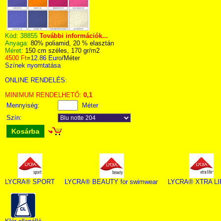
Kód:
38855
További információk...
Anyaga:
80% poliamid, 20 % elasztán
Méret:
150 cm széles, 170 gr/m2
4500 Ft
=
12.86 Euro
/Méter
Színek nyomtatása
ONLINE RENDELÉS:
MINIMUM RENDELHETŐ:
0,1
Mennyiség:
Méter
Szín:
Kosárba
LYCRA® SPORT
LYCRA® BEAUTY for swimwear
LYCRA® XTRA L