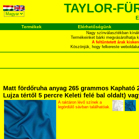
TAYLOR-FÜ
E
Termékek
Elérhetőségünk
Nagy színválasztékban kínál
Termékeinket bárki megvásárolhatja 
A feltüntetett árak ki
Köszönjük, hogy felkereste webol
Matt fördőruha anyag 265 grammos Kapható 2
Lujza tértől 5 percre Keleti felé bal oldalt) v
A raktáron lévő színek a
legördülő sávban találhatóak.