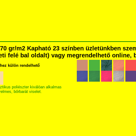
a 170 gr/m2 Kapható 23 színben üzletünkben sz
eti felé bal oldalt) vagy megrendelhető online, b
khez külön rendelhető
ztikus poliészter kiválóan alkalmas
elmes, bőrbarát viselet.