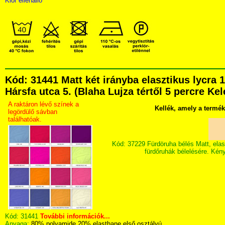
Klór ellenálló
Kód: 31441 Matt két irányba elasztikus lycr
Hársfa utca 5. (Blaha Lujza tértől 5 percre Kel
A raktáron lévő színek a
Kellék, amely a termé
legördülő sávban
találhatóak.
Kód: 37229 Fürdöruha bélés Matt, elas
fürdőruhák bélelésére. Kény
Kód:
31441
További információk...
Anyaga:
80% polyamide 20% elasthane első osztályú