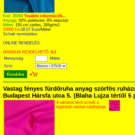
Kód:
39264
További információk...
Anyaga:
92% poliészter, 8% elasztán
Méret:
155 cm széles, 265gr/m2
10000 Ft
=
28.57 Euro
/Méter
Színek nyomtatása
ONLINE RENDELÉS:
MINIMUM RENDELHETŐ:
0,1
Mennyiség:
Méter
Szín:
Kosárba
Vastag fényes fürdőruha anyag szörfös ruhá
Budapest Hársfa utca 5. (Blaha Lujza tértől 5 
A raktáron lévő színek a
legördülő sávban találhatóak.