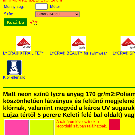
MINIMUM RENDELHETŐ:
10 cm
Mennyiség:
Méter
Szín:
Kosárba
LYCRA® XTRA LIFE™
LYCRA® BEAUTY for swimwear
LYCRA® S
Klór ellenálló
Matt neon színű lycra anyag 170 gr/m2:Polia
köszönhetően látványos és feltűnő megjelenés
klórnak, valamint megvéd a káros UV sugarak
Lujza tértől 5 percre Keleti felé bal oldalt) v
A raktáron lévő színek a
legördülő sávban találhatóak.