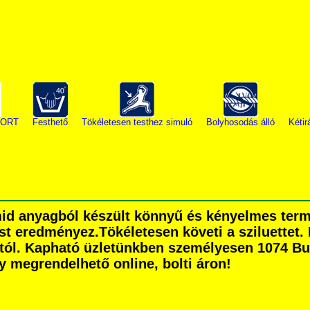
PORT
Festhető
Tökéletesen testhez simuló
Bolyhosodás álló
Kétir
mid anyagból készült könnyű és kényelmes term
t eredményez.Tökéletesen követi a sziluettet. 
tól. Kapható üzletünkben személyesen 1074 Bud
agy megrendelhető online, bolti áron!