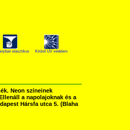
ányban elasztikus
Kitűnő UV védelem
ék. Neon színeinek
Ellenáll a napolajoknak és a
apest Hársfa utca 5. (Blaha