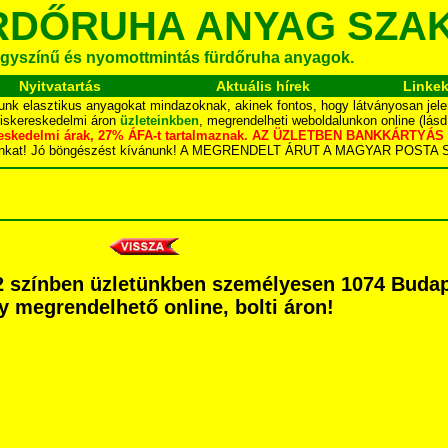
RDŐRUHA ANYAG SZA
gyszínű és nyomottmintás fürdőruha anyagok.
Nyitvatartás
Aktuális hírek
Linke
unk elasztikus anyagokat mindazoknak, akinek fontos, hogy látványosan jele
kiskereskedelmi áron
üzleteinkben
, megrendelheti weboldalunkon online (lás
skereskedelmi árak, 27% ÁFA-t tartalmaznak. AZ ÜZLETBEN BANKKÁRT
dalunkat! Jó böngészést kívánunk! A MEGRENDELT ÁRUT A MAGYAR POS
 színben üzletünkben személyesen 1074 Budape
agy megrendelhető online, bolti áron!