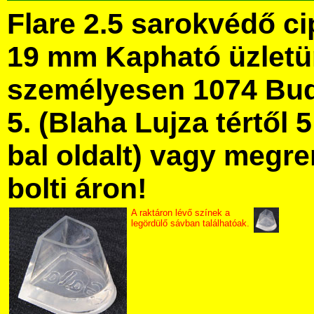
Flare 2.5 sarokvédő ci
19 mm Kapható üzlet
személyesen 1074 Bud
5. (Blaha Lujza tértől 5
bal oldalt) vagy megre
bolti áron!
A raktáron lévő színek a
legördülő sávban találhatóak.