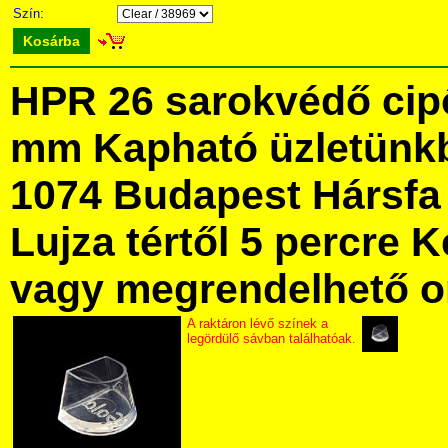
Szín:
Kosárba
HPR 26 sarokvédő cipő
mm Kapható üzletünk
1074 Budapest Hársfa 
Lujza tértől 5 percre Ke
vagy megrendelhető onl
A raktáron lévő színek a
legördülő sávban találhatóak.