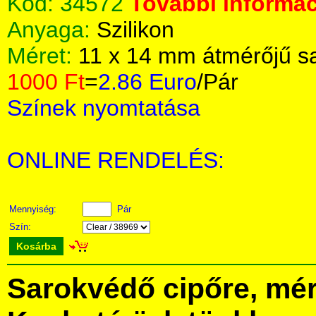
Kód:
34572
További informác
Anyaga:
Szilikon
Méret:
11 x 14 mm átmérőjű s
1000 Ft
=
2.86 Euro
/Pár
Színek nyomtatása
ONLINE RENDELÉS:
Mennyiség:
Pár
Szín:
Kosárba
Sarokvédő cipőre, mér