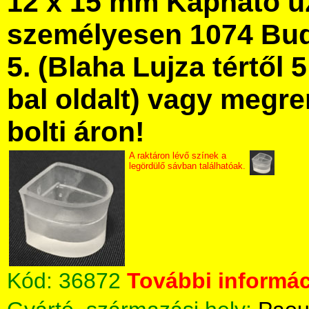
12 x 15 mm Kapható ü
személyesen 1074 Bud
5. (Blaha Lujza tértől 5
bal oldalt) vagy megre
bolti áron!
A raktáron lévő színek a
legördülő sávban találhatóak.
Kód:
36872
További informác