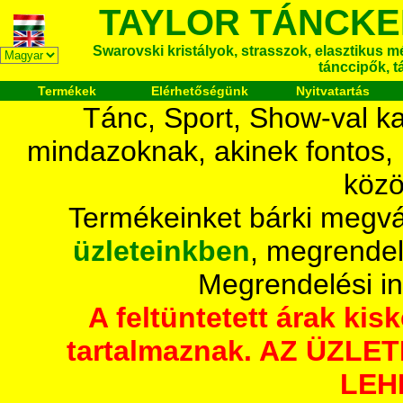
TAYLOR TÁNCKE
Swarovski kristályok, strasszok, elasztikus mét
tánccipők, t
Termékek
Elérhetőségünk
Nyitvatartás
Tánc, Sport, Show-val ka
mindazoknak, akinek fontos,
közö
Termékeinket bárki megvá
üzleteinkben
, megrendel
Megrendelési i
A feltüntetett árak ki
tartalmaznak. AZ ÜZL
LEH