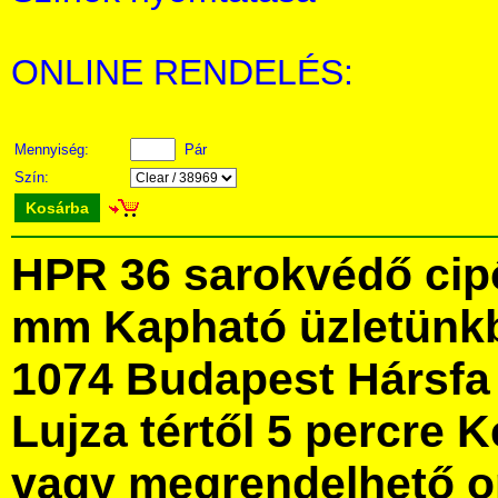
ONLINE RENDELÉS:
Mennyiség:
Pár
Szín:
Kosárba
HPR 36 sarokvédő cipő
mm Kapható üzletünk
1074 Budapest Hársfa 
Lujza tértől 5 percre Ke
vagy megrendelhető onl