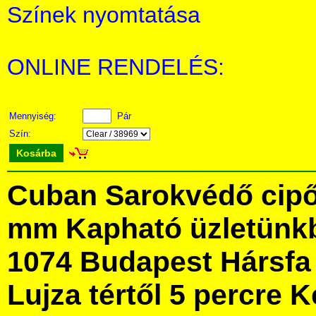
Színek nyomtatása
ONLINE RENDELÉS:
Mennyiség:
Pár
Szín:
Kosárba
Cuban Sarokvédő cipőr
mm Kapható üzletünk
1074 Budapest Hársfa 
Lujza tértől 5 percre Ke