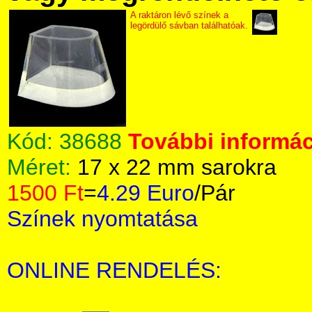
A raktáron lévő színek a
legördülő sávban találhatóak.
Kód:
38688
További informác
Méret:
17 x 22 mm sarokra
1500 Ft
=
4.29 Euro
/Pár
Színek nyomtatása
ONLINE RENDELÉS: