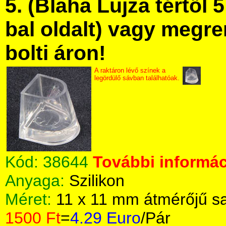
5. (Blaha Lujza tértől 5
bal oldalt) vagy megre
bolti áron!
A raktáron lévő színek a
legördülő sávban találhatóak.
Kód:
38644
További informác
Anyaga:
Szilikon
Méret:
11 x 11 mm átmérőjű s
1500 Ft
=
4.29 Euro
/Pár