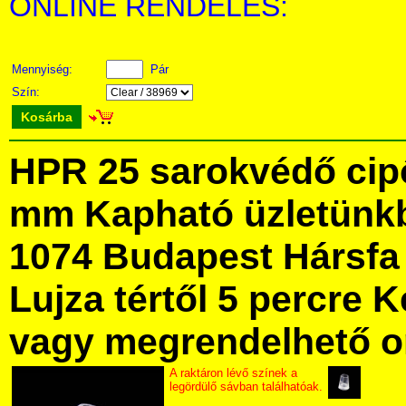
ONLINE RENDELÉS:
Mennyiség:
Pár
Szín:
Kosárba
HPR 25 sarokvédő cipő
mm Kapható üzletünk
1074 Budapest Hársfa 
Lujza tértől 5 percre Ke
vagy megrendelhető onl
A raktáron lévő színek a
legördülő sávban találhatóak.