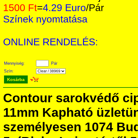
1500 Ft
=
4.29 Euro
/Pár
Színek nyomtatása
ONLINE RENDELÉS:
Mennyiség:
Pár
Szín:
Kosárba
Contour sarokvédő cip
11mm Kapható üzletü
személyesen 1074 Bud