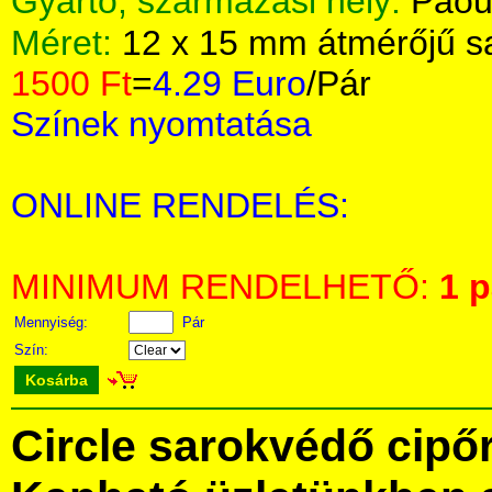
Gyártó, származási hely:
Paou
Méret:
12 x 15 mm átmérőjű s
1500 Ft
=
4.29 Euro
/Pár
Színek nyomtatása
ONLINE RENDELÉS:
MINIMUM RENDELHETŐ:
1 p
Mennyiség:
Pár
Szín:
Kosárba
Circle sarokvédő cipő