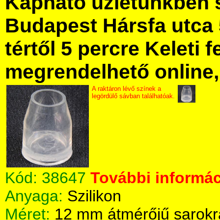
Kapható üzletünkben 
Budapest Hársfa utca 
tértől 5 percre Keleti f
megrendelhető online, 
A raktáron lévő színek a
legördülő sávban találhatóak.
Kód:
38647
További informác
Anyaga:
Szilikon
Méret:
12 mm átmérőjű sarokr