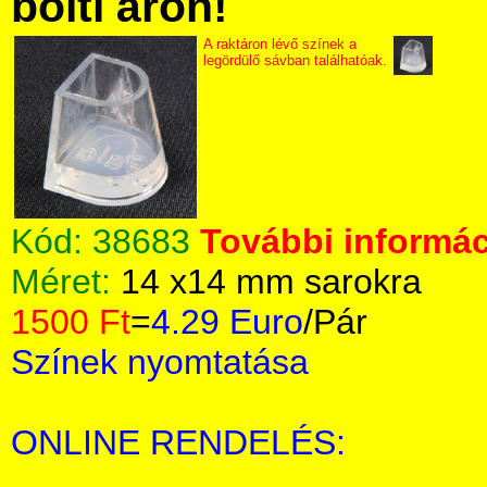
bolti áron!
A raktáron lévő színek a
legördülő sávban találhatóak.
Kód:
38683
További informác
Méret:
14 x14 mm sarokra
1500 Ft
=
4.29 Euro
/Pár
Színek nyomtatása
ONLINE RENDELÉS: