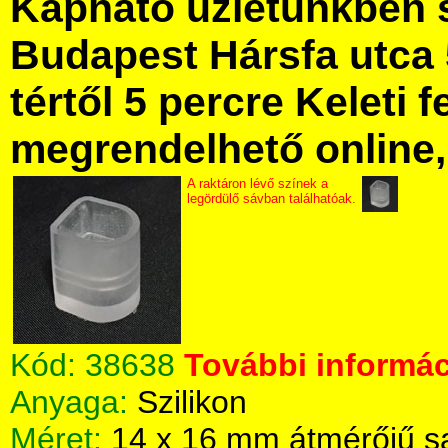
Kapható üzletünkben 
Budapest Hársfa utca 
tértől 5 percre Keleti f
megrendelhető online, 
A raktáron lévő színek a
legördülő sávban találhatóak.
Kód:
38638
További informác
Anyaga:
Szilikon
Méret:
14 x 16 mm átmérőjű s