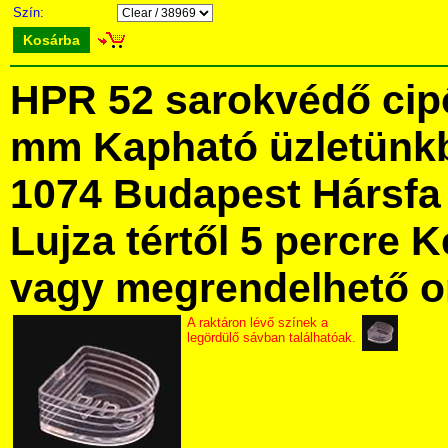
Szín:
Kosárba
HPR 52 sarokvédő cipő
mm Kapható üzletünk
1074 Budapest Hársfa 
Lujza tértől 5 percre Ke
vagy megrendelhető onl
A raktáron lévő színek a
legördülő sávban találhatóak.