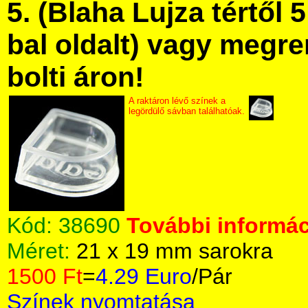
5. (Blaha Lujza tértől 5
bal oldalt) vagy megre
bolti áron!
A raktáron lévő színek a
legördülő sávban találhatóak.
Kód:
38690
További informác
Méret:
21 x 19 mm sarokra
1500 Ft
=
4.29 Euro
/Pár
Színek nyomtatása