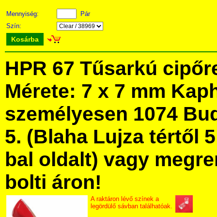
Mennyiség:
Pár
Szín:
Kosárba
HPR 67 Tűsarkú cipőr
Mérete: 7 x 7 mm Kap
személyesen 1074 Bud
5. (Blaha Lujza tértől 5
bal oldalt) vagy megre
bolti áron!
A raktáron lévő színek a
legördülő sávban találhatóak.