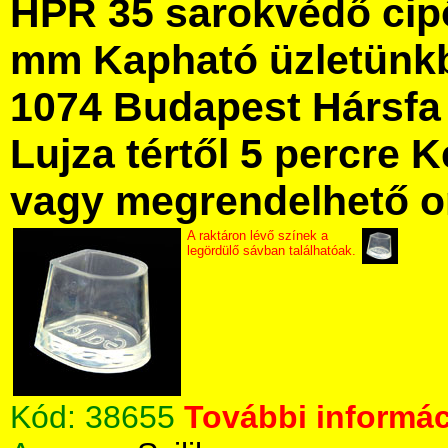
HPR 35 sarokvédő cipő
mm Kapható üzletünk
1074 Budapest Hársfa 
Lujza tértől 5 percre Ke
vagy megrendelhető onl
A raktáron lévő színek a
legördülő sávban találhatóak.
Kód:
38655
További informác