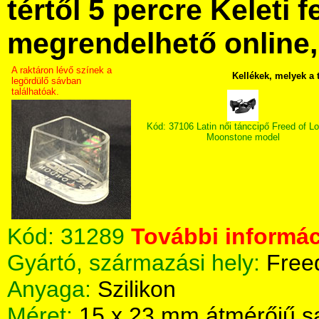
tértől 5 percre Keleti f
megrendelhető online, 
A raktáron lévő színek a
Kellékek, melyek a
legördülő sávban
találhatóak.
Kód: 37106 Latin női tánccipő Freed of L
Moonstone model
Kód:
31289
További informác
Gyártó, származási hely:
Free
Anyaga:
Szilikon
Méret:
15 x 23 mm átmérőjű s