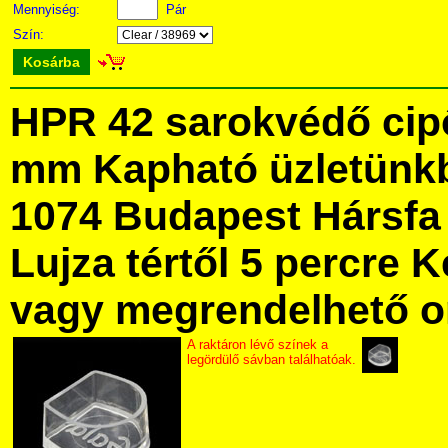
Mennyiség:
Pár
Szín:
Kosárba
HPR 42 sarokvédő cipő
mm Kapható üzletünk
1074 Budapest Hársfa 
Lujza tértől 5 percre Ke
vagy megrendelhető onl
A raktáron lévő színek a
legördülő sávban találhatóak.