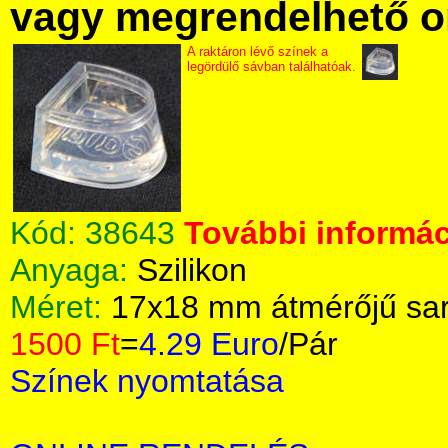
vagy megrendelhető onl
A raktáron lévő színek a
legördülő sávban találhatóak.
Kód:
38643
További informác
Anyaga:
Szilikon
Méret:
17x18 mm átmérőjű sa
1500 Ft
=
4.29 Euro
/Pár
Színek nyomtatása