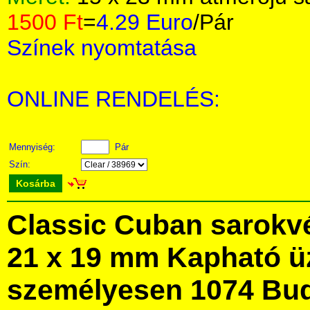
1500 Ft
=
4.29 Euro
/Pár
Színek nyomtatása
ONLINE RENDELÉS:
Mennyiség:
Pár
Szín:
Kosárba
Classic Cuban sarokvé
21 x 19 mm Kapható ü
személyesen 1074 Bud