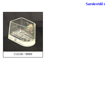
Sarokvédő c
CLEAR / 38969