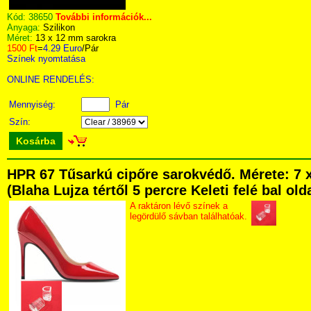
Kód:
38650
További információk...
Anyaga:
Szilikon
Méret:
13 x 12 mm sarokra
1500 Ft
=
4.29 Euro
/Pár
Színek nyomtatása
ONLINE RENDELÉS:
Mennyiség:
Pár
Szín:
Kosárba
HPR 67 Tűsarkú cipőre sarokvédő. Mérete: 7 
(Blaha Lujza tértől 5 percre Keleti felé bal ol
A raktáron lévő színek a
legördülő sávban találhatóak.