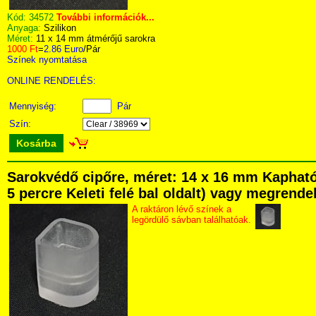
Kód:
34572
További információk...
Anyaga:
Szilikon
Méret:
11 x 14 mm átmérőjű sarokra
1000 Ft
=
2.86 Euro
/Pár
Színek nyomtatása
ONLINE RENDELÉS:
Mennyiség:
Pár
Szín:
Kosárba
Sarokvédő cipőre, méret: 14 x 16 mm Kapható
5 percre Keleti felé bal oldalt) vagy megrendel
A raktáron lévő színek a
legördülő sávban találhatóak.