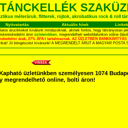
 TÁNCKELLÉK SZAKÜZ
tikus méteráruk, flitterek, rojtok, akrobatikus rock & roll t
Nyitvatartás
Aktuális hírek
Linke
latos árucikkeket kínálunk mindazoknak, akinek fontos, hogy látványosan jel
kiskereskedelmi áron
üzleteinkben
, megrendelheti weboldalunkon online (lás
skereskedelmi árak, 27% ÁFA-t tartalmaznak. AZ ÜZLETBEN BANKKÁRT
dalunkat! Jó böngészést kívánunk! A MEGRENDELT ÁRUT A MAGYAR POS
Kapható üzletünkben személyesen 1074 Budapes
agy megrendelhető online, bolti áron!