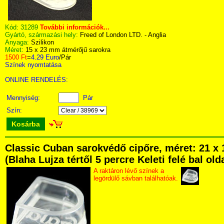
Kód:
31289
További információk...
Gyártó, származási hely:
Freed of London LTD. - Anglia
Anyaga:
Szilikon
Méret:
15 x 23 mm átmérőjű sarokra
1500 Ft
=
4.29 Euro
/Pár
Színek nyomtatása
ONLINE RENDELÉS:
Mennyiség:
Pár
Szín:
Kosárba
Classic Cuban sarokvédő cipőre, méret: 21 x
(Blaha Lujza tértől 5 percre Keleti felé bal ol
A raktáron lévő színek a
legördülő sávban találhatóak.