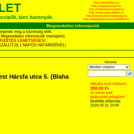
http://www.flitter.hu
LET
http://www.kesztyu.hu
http://www.taylorcrystal.hu
http://www.taylor-kellek.hu
http://www.furdoruhaanyag.hu
ánccipők, tánc harisnyák.
http://www.taylor-eskuvoikellek.hu
k
Megrendelési információk
enjenek meg a közönség előtt.
d Megrendelési információk menüpont).
YÁS FIZETÉS LEHETSÉGES!
TA SZÁLLÍTJA 1 NAPOS HATÁRIDŐVEL!
Keresés
t Hársfa utca 5. (Blaha
Aktuális euró árfolyam
350.00 Ft
Az eurós árak
tájékoztató jellegűek!
Beállítás időpontja
2026.05.31 20:09