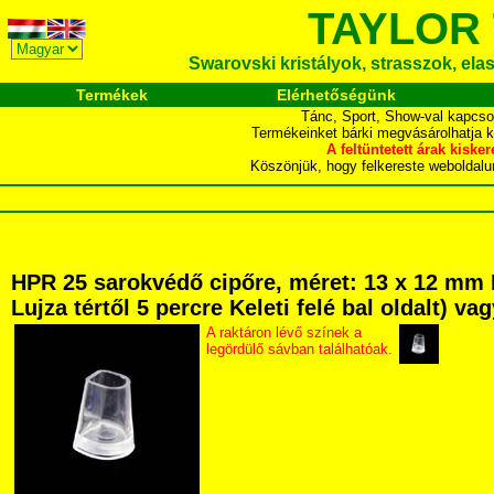
TAYLOR
Swarovski kristályok, strasszok, elasz
Termékek
Elérhetőségünk
Tánc, Sport, Show-val kapcso
Termékeinket bárki megvásárolhatja 
A feltüntetett árak ki
Köszönjük, hogy felkereste webol
HPR 25 sarokvédő cipőre, méret: 13 x 12 mm 
Lujza tértől 5 percre Keleti felé bal oldalt) v
A raktáron lévő színek a
legördülő sávban találhatóak.