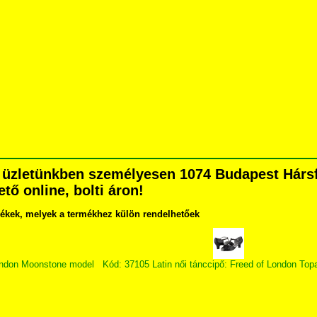
üzletünkben személyesen 1074 Budapest Hársfa 
tő online, bolti áron!
lékek, melyek a termékhez külön rendelhetőek
London Moonstone model
Kód: 37105 Latin női tánccipő: Freed of London Top