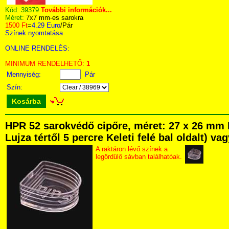
Kód:
39379
További információk...
Méret:
7x7 mm-es sarokra
1500 Ft
=
4.29 Euro
/Pár
Színek nyomtatása
ONLINE RENDELÉS:
MINIMUM RENDELHETŐ:
1
Mennyiség:
Pár
Szín:
Kosárba
HPR 52 sarokvédő cipőre, méret: 27 x 26 mm 
Lujza tértől 5 percre Keleti felé bal oldalt) v
A raktáron lévő színek a
legördülő sávban találhatóak.