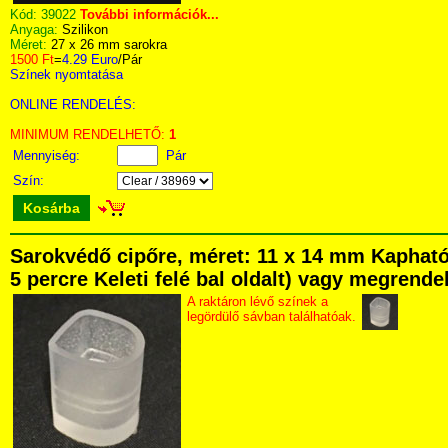
Kód:
39022
További információk...
Anyaga:
Szilikon
Méret:
27 x 26 mm sarokra
1500 Ft
=
4.29 Euro
/Pár
Színek nyomtatása
ONLINE RENDELÉS:
MINIMUM RENDELHETŐ:
1
Mennyiség:
Pár
Szín:
Kosárba
Sarokvédő cipőre, méret: 11 x 14 mm Kapható
5 percre Keleti felé bal oldalt) vagy megrendel
A raktáron lévő színek a
legördülő sávban találhatóak.