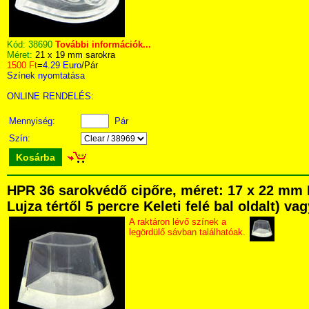
Kód:
38690
További információk...
Méret:
21 x 19 mm sarokra
1500 Ft
=
4.29 Euro
/Pár
Színek nyomtatása
ONLINE RENDELÉS:
Mennyiség:
Pár
Szín:
Kosárba
HPR 36 sarokvédő cipőre, méret: 17 x 22 mm 
Lujza tértől 5 percre Keleti felé bal oldalt) v
A raktáron lévő színek a
legördülő sávban találhatóak.