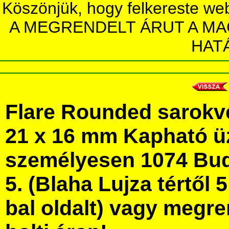
Köszönjük, hogy felkereste we
A MEGRENDELT ÁRUT A MA
HAT
Flare Rounded sarokv
21 x 16 mm Kapható ü
személyesen 1074 Bud
5. (Blaha Lujza tértől 5
bal oldalt) vagy megre