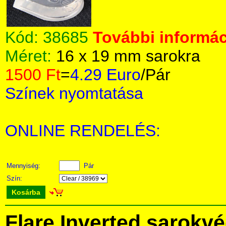
Kód:
38685
További informác
Méret:
16 x 19 mm sarokra
1500 Ft
=
4.29 Euro
/Pár
Színek nyomtatása
ONLINE RENDELÉS:
Mennyiség:
Pár
Szín:
Kosárba
Flare Inverted sarokv