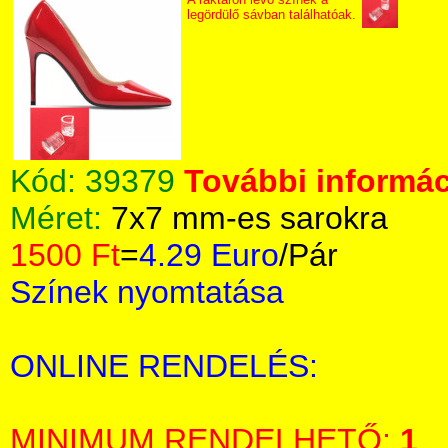
legördülő sávban találhatóak.
Kód:
39379
További informác
Méret:
7x7 mm-es sarokra
1500 Ft
=
4.29 Euro
/Pár
Színek nyomtatása
ONLINE RENDELÉS:
MINIMUM RENDELHETŐ:
1