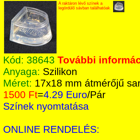
A raktáron lévő színek a
legördülő sávban találhatóak.
Kód:
38643
További informác
Anyaga:
Szilikon
Méret:
17x18 mm átmérőjű sa
1500 Ft
=
4.29 Euro
/Pár
Színek nyomtatása
ONLINE RENDELÉS: