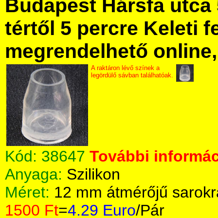
Budapest Hársfa utca 
tértől 5 percre Keleti f
megrendelhető online, 
A raktáron lévő színek a
legördülő sávban találhatóak.
Kód:
38647
További informác
Anyaga:
Szilikon
Méret:
12 mm átmérőjű sarokr
1500 Ft
=
4.29 Euro
/Pár