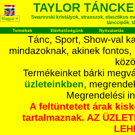
TAYLOR TÁNCKE
Swarovski kristályok, strasszok, elasztikus mét
tánccipők, t
Termékek
Elérhetőségünk
Nyitvatartás
Tánc, Sport, Show-val ka
mindazoknak, akinek fontos,
közö
Termékeinket bárki megvá
üzleteinkben
, megrendel
Megrendelési i
A feltüntetett árak ki
tartalmaznak. AZ ÜZL
LEH