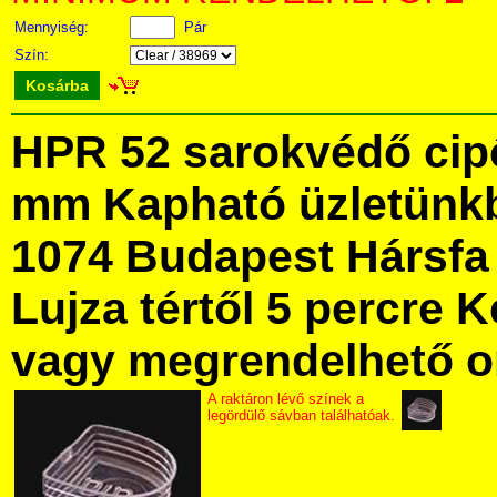
Mennyiség:
Pár
Szín:
Kosárba
HPR 52 sarokvédő cipő
mm Kapható üzletünk
1074 Budapest Hársfa 
Lujza tértől 5 percre Ke
vagy megrendelhető onl
A raktáron lévő színek a
legördülő sávban találhatóak.