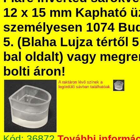
12 x 15 mm Kapható ü
személyesen 1074 Bud
5. (Blaha Lujza tértől 5
bal oldalt) vagy megre
bolti áron!
A raktáron lévő színek a
legördülő sávban találhatóak.
Kód:
36872
További informác