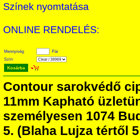
Színek nyomtatása
ONLINE RENDELÉS:
Mennyiség:
Pár
Szín:
Kosárba
Contour sarokvédő cip
11mm Kapható üzletü
személyesen 1074 Bud
5. (Blaha Lujza tértől 5