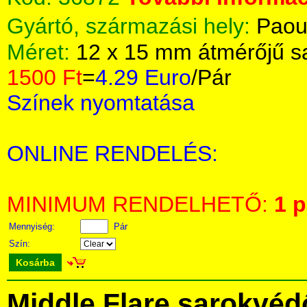
Gyártó, származási hely:
Paou
Méret:
12 x 15 mm átmérőjű s
1500 Ft
=
4.29 Euro
/Pár
Színek nyomtatása
ONLINE RENDELÉS:
MINIMUM RENDELHETŐ:
1 p
Mennyiség:
Pár
Szín:
Kosárba
Middle Flare sarokvédő