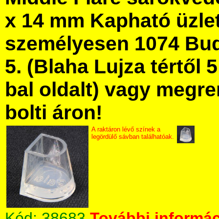
x 14 mm Kapható üzle
személyesen 1074 Bud
5. (Blaha Lujza tértől 5
bal oldalt) vagy megre
bolti áron!
A raktáron lévő színek a
legördülő sávban találhatóak.
Kód:
38683
További informác