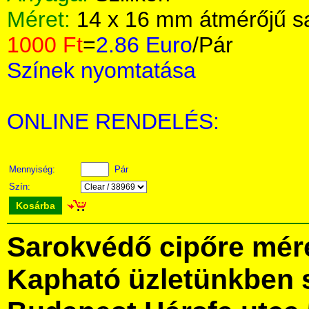
Méret:
14 x 16 mm átmérőjű s
1000 Ft
=
2.86 Euro
/Pár
Színek nyomtatása
ONLINE RENDELÉS:
Mennyiség:
Pár
Szín:
Kosárba
Sarokvédő cipőre mér
Kapható üzletünkben 