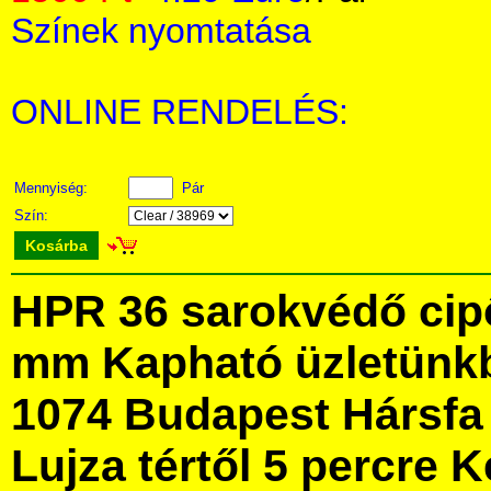
Színek nyomtatása
ONLINE RENDELÉS:
Mennyiség:
Pár
Szín:
Kosárba
HPR 36 sarokvédő cipő
mm Kapható üzletünk
1074 Budapest Hársfa 
Lujza tértől 5 percre Ke