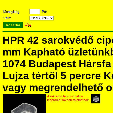
Mennyiség:
Pár
Szín:
Kosárba
HPR 42 sarokvédő cipő
mm Kapható üzletünk
1074 Budapest Hársfa 
Lujza tértől 5 percre Ke
vagy megrendelhető onl
A raktáron lévő színek a
legördülő sávban találhatóak.