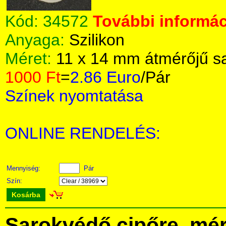
Kód:
34572
További informác
Anyaga:
Szilikon
Méret:
11 x 14 mm átmérőjű s
1000 Ft
=
2.86 Euro
/Pár
Színek nyomtatása
ONLINE RENDELÉS:
Mennyiség:
Pár
Szín:
Kosárba
Sarokvédő cipőre, mér