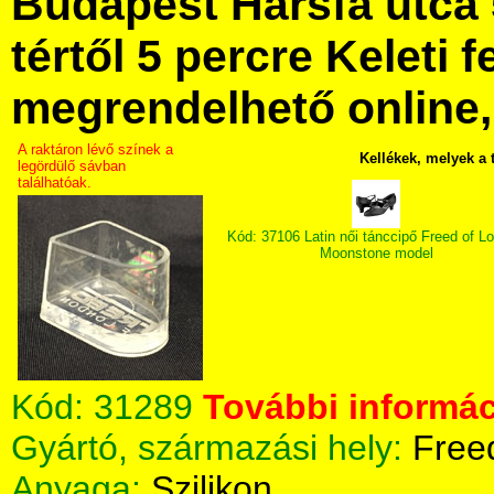
Budapest Hársfa utca 
tértől 5 percre Keleti f
megrendelhető online, 
A raktáron lévő színek a
Kellékek, melyek a
legördülő sávban
találhatóak.
Kód: 37106 Latin női tánccipő Freed of L
Moonstone model
Kód:
31289
További informác
Gyártó, származási hely:
Free
Anyaga:
Szilikon