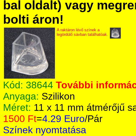
bal oldalt) vagy megre
bolti áron!
A raktáron lévő színek a
legördülő sávban találhatóak.
Kód:
38644
További informác
Anyaga:
Szilikon
Méret:
11 x 11 mm átmérőjű s
1500 Ft
=
4.29 Euro
/Pár
Színek nyomtatása