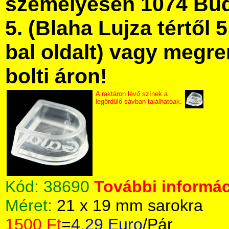
személyesen 1074 Bud
5. (Blaha Lujza tértől 5
bal oldalt) vagy megre
bolti áron!
A raktáron lévő színek a
legördülő sávban találhatóak.
Kód:
38690
További informác
Méret:
21 x 19 mm sarokra
1500 Ft
=
4.29 Euro
/Pár