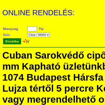
ONLINE RENDELÉS:
Mennyiség:
Pár
Szín:
Kosárba
Cuban Sarokvédő cipőr
mm Kapható üzletünk
1074 Budapest Hársfa 
Lujza tértől 5 percre Ke
vagy megrendelhető onl