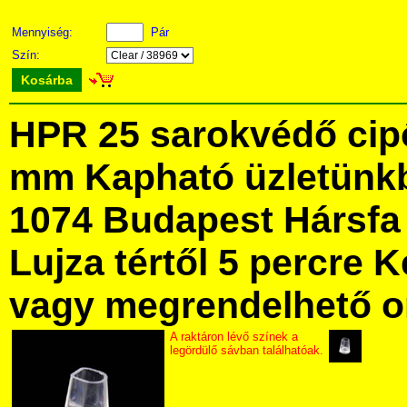
Mennyiség:
Pár
Szín:
Kosárba
HPR 25 sarokvédő cipő
mm Kapható üzletünk
1074 Budapest Hársfa 
Lujza tértől 5 percre Ke
vagy megrendelhető onl
A raktáron lévő színek a
legördülő sávban találhatóak.