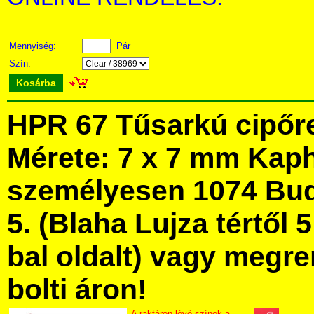
Mennyiség:
Pár
Szín:
Kosárba
HPR 67 Tűsarkú cipőr
Mérete: 7 x 7 mm Kap
személyesen 1074 Bud
5. (Blaha Lujza tértől 5
bal oldalt) vagy megre
bolti áron!
A raktáron lévő színek a