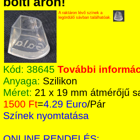
bolti áron!
A raktáron lévő színek a
legördülő sávban találhatóak.
Kód:
38645
További informác
Anyaga:
Szilikon
Méret:
21 x 19 mm átmérőjű s
1500 Ft
=
4.29 Euro
/Pár
Színek nyomtatása
ONLINE RENDELÉS: