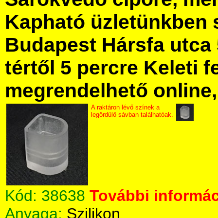
Kapható üzletünkben 
Budapest Hársfa utca 
tértől 5 percre Keleti f
megrendelhető online, 
A raktáron lévő színek a
legördülő sávban találhatóak.
Kód:
38638
További informác
Anyaga:
Szilikon