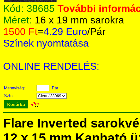
Kód:
38685
További informác
Méret:
16 x 19 mm sarokra
1500 Ft
=
4.29 Euro
/Pár
Színek nyomtatása
ONLINE RENDELÉS:
Mennyiség:
Pár
Szín:
Kosárba
Flare Inverted sarokv
12 x 15 mm Kapható ü