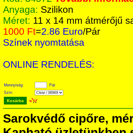
Anyaga:
Szilikon
Méret:
11 x 14 mm átmérőjű s
1000 Ft
=
2.86 Euro
/Pár
Színek nyomtatása
ONLINE RENDELÉS:
Mennyiség:
Pár
Szín:
Kosárba
Sarokvédő cipőre, mér
Kapható üzletünkben 