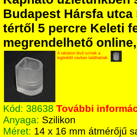
Budapest Hársfa utca 
tértől 5 percre Keleti f
megrendelhető online, 
A raktáron lévő színek a
legördülő sávban találhatóak.
Kód:
38638
További informác
Anyaga:
Szilikon
Méret:
14 x 16 mm átmérőjű s