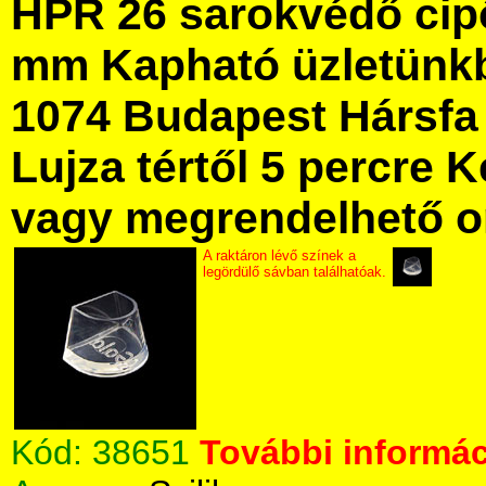
HPR 26 sarokvédő cipő
mm Kapható üzletünk
1074 Budapest Hársfa 
Lujza tértől 5 percre Ke
vagy megrendelhető onl
A raktáron lévő színek a
legördülő sávban találhatóak.
Kód:
38651
További informác