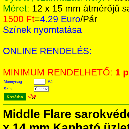
Méret:
12 x 15 mm átmérőjű s
1500 Ft
=
4.29 Euro
/Pár
Színek nyomtatása
ONLINE RENDELÉS:
MINIMUM RENDELHETŐ:
1 p
Mennyiség:
Pár
Szín:
Kosárba
Middle Flare sarokvédő
x 14 mm Kapható üzle