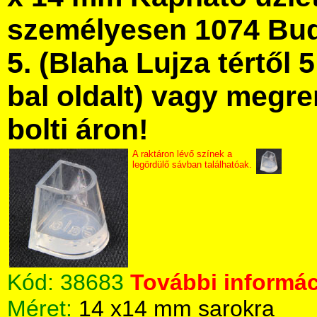
személyesen 1074 Bud
5. (Blaha Lujza tértől 5
bal oldalt) vagy megre
bolti áron!
A raktáron lévő színek a
legördülő sávban találhatóak.
Kód:
38683
További informác
Méret:
14 x14 mm sarokra