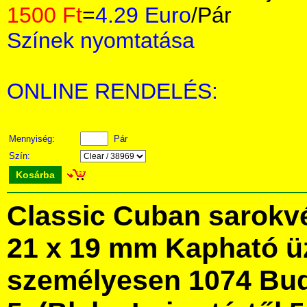
1500 Ft
=
4.29 Euro
/Pár
Színek nyomtatása
ONLINE RENDELÉS:
Mennyiség:
Pár
Szín:
Kosárba
Classic Cuban sarokvé
21 x 19 mm Kapható ü
személyesen 1074 Bud