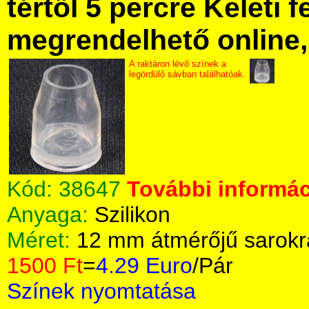
tértől 5 percre Keleti f
megrendelhető online, 
A raktáron lévő színek a
legördülő sávban találhatóak.
Kód:
38647
További informác
Anyaga:
Szilikon
Méret:
12 mm átmérőjű sarokr
1500 Ft
=
4.29 Euro
/Pár
Színek nyomtatása