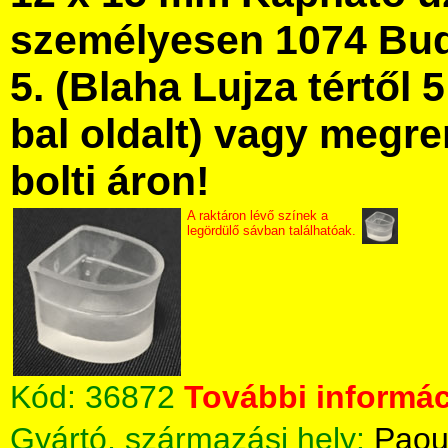
személyesen 1074 Bud
5. (Blaha Lujza tértől 5
bal oldalt) vagy megre
bolti áron!
A raktáron lévő színek a
legördülő sávban találhatóak.
Kód:
36872
További informác
Gyártó, származási hely:
Paou