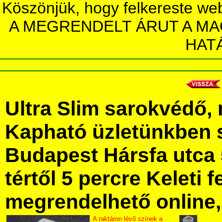
Köszönjük, hogy felkereste we
A MEGRENDELT ÁRUT A MA
HAT
Ultra Slim sarokvédő,
Kapható üzletünkben 
Budapest Hársfa utca 
tértől 5 percre Keleti f
megrendelhető online, 
A raktáron lévő színek a