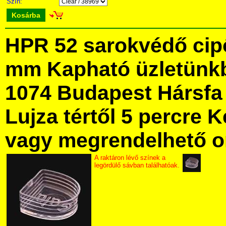
Szín:
Kosárba
HPR 52 sarokvédő cipő
mm Kapható üzletünk
1074 Budapest Hársfa 
Lujza tértől 5 percre Ke
vagy megrendelhető onl
A raktáron lévő színek a
legördülő sávban találhatóak.