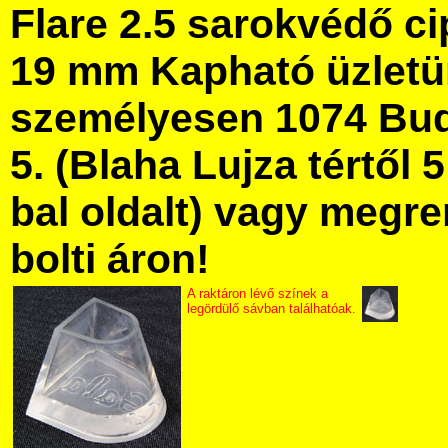
Flare 2.5 sarokvédő ci
19 mm Kapható üzlet
személyesen 1074 Bud
5. (Blaha Lujza tértől 5
bal oldalt) vagy megre
bolti áron!
A raktáron lévő színek a
legördülő sávban találhatóak.