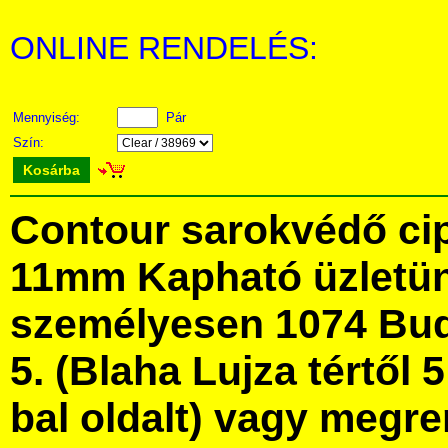
ONLINE RENDELÉS:
Mennyiség:
Pár
Szín:
Kosárba
Contour sarokvédő cip
11mm Kapható üzletü
személyesen 1074 Bud
5. (Blaha Lujza tértől 5
bal oldalt) vagy megre