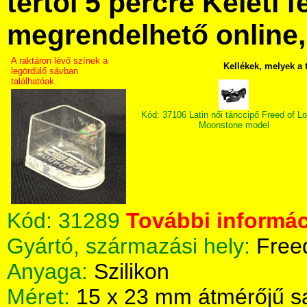
tértől 5 percre Keleti f
megrendelhető online, 
A raktáron lévő színek a
Kellékek, melyek a
legördülő sávban
találhatóak.
Kód: 37106 Latin női tánccipő Freed of L
Moonstone model
Kód:
31289
További informác
Gyártó, származási hely:
Free
Anyaga:
Szilikon
Méret:
15 x 23 mm átmérőjű s