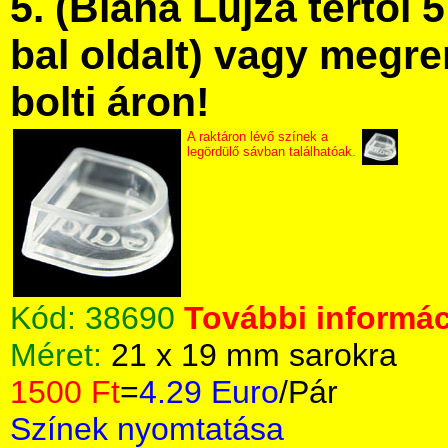
5. (Blaha Lujza tértől 5
bal oldalt) vagy megre
bolti áron!
A raktáron lévő színek a
legördülő sávban találhatóak.
Kód:
38690
További informác
Méret:
21 x 19 mm sarokra
1500 Ft
=
4.29 Euro
/Pár
Színek nyomtatása