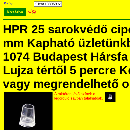
Szín:
Kosárba
HPR 25 sarokvédő cipő
mm Kapható üzletünk
1074 Budapest Hársfa 
Lujza tértől 5 percre Ke
vagy megrendelhető onl
A raktáron lévő színek a
legördülő sávban találhatóak.