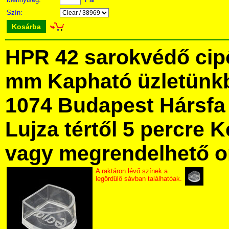
Szín:
Kosárba
HPR 42 sarokvédő cipő
mm Kapható üzletünk
1074 Budapest Hársfa 
Lujza tértől 5 percre Ke
vagy megrendelhető onl
A raktáron lévő színek a
legördülő sávban találhatóak.