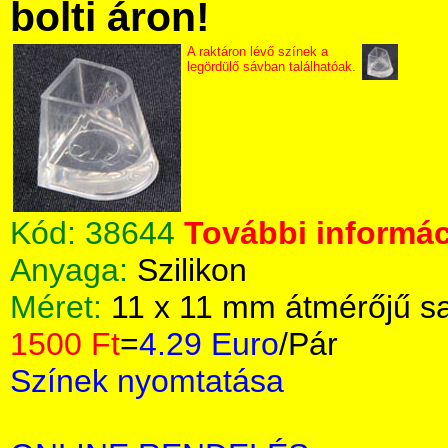
bolti áron!
A raktáron lévő színek a
legördülő sávban találhatóak.
Kód:
38644
További informác
Anyaga:
Szilikon
Méret:
11 x 11 mm átmérőjű s
1500 Ft
=
4.29 Euro
/Pár
Színek nyomtatása