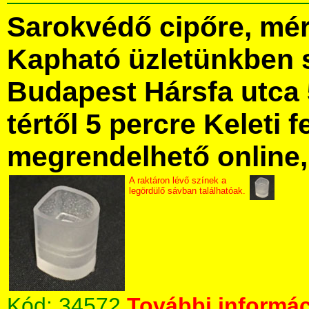
Sarokvédő cipőre, mér
Kapható üzletünkben 
Budapest Hársfa utca 
tértől 5 percre Keleti f
megrendelhető online, 
A raktáron lévő színek a
legördülő sávban találhatóak.
Kód:
34572
További informác