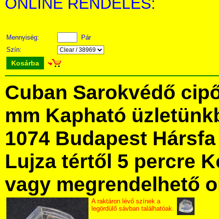
ONLINE RENDELÉS:
Mennyiség:
Pár
Szín:
Kosárba
Cuban Sarokvédő cipőr
mm Kapható üzletünk
1074 Budapest Hársfa 
Lujza tértől 5 percre Ke
vagy megrendelhető onl
A raktáron lévő színek a
legördülő sávban találhatóak.