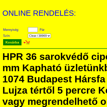
ONLINE RENDELÉS:
Mennyiség:
Pár
Szín:
Kosárba
HPR 36 sarokvédő cipő
mm Kapható üzletünk
1074 Budapest Hársfa 
Lujza tértől 5 percre Ke
vagy megrendelhető onl