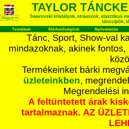
TAYLOR TÁNCKE
Swarovski kristályok, strasszok, elasztikus mét
tánccipők, t
Termékek
Elérhetőségünk
Nyitvatartás
Tánc, Sport, Show-val ka
mindazoknak, akinek fontos,
közö
Termékeinket bárki megvá
üzleteinkben
, megrendel
Megrendelési i
A feltüntetett árak ki
tartalmaznak. AZ ÜZL
LEH