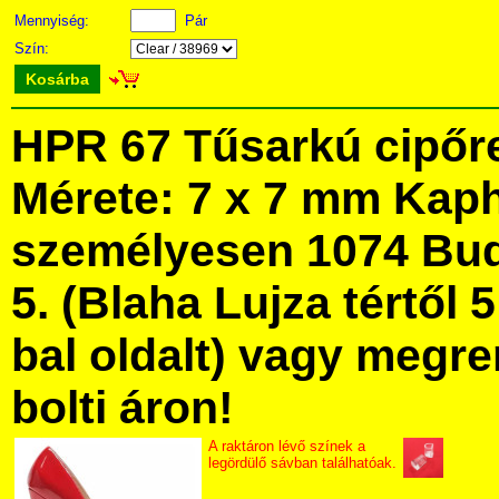
Mennyiség:
Pár
Szín:
Kosárba
HPR 67 Tűsarkú cipőr
Mérete: 7 x 7 mm Kap
személyesen 1074 Bud
5. (Blaha Lujza tértől 5
bal oldalt) vagy megre
bolti áron!
A raktáron lévő színek a
legördülő sávban találhatóak.