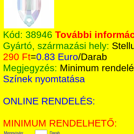
Kód:
38946
További informác
Gyártó, származási hely:
Stell
290 Ft
=
0.83 Euro
/Darab
Megjegyzés:
Minimum rendelé
Színek nyomtatása
ONLINE RENDELÉS:
MINIMUM RENDELHETŐ:
Mennyiség:
Darab