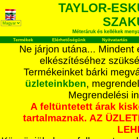
TAYLOR-ESK
SZAK
Méteráruk és kellékek meny
Termékek
Elérhetőségünk
Nyitvatartás
Ne járjon utána... Mindent
elkészítéséhez szüksé
Termékeinket bárki megvá
üzleteinkben
, megrendel
Megrendelési i
A feltüntetett árak ki
tartalmaznak. AZ ÜZL
LEH