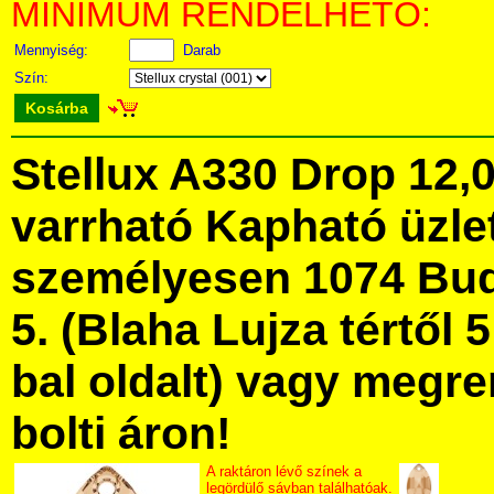
MINIMUM RENDELHETŐ:
Mennyiség:
Darab
Szín:
Kosárba
Stellux A330 Drop 12,
varrható Kapható üzl
személyesen 1074 Bud
5. (Blaha Lujza tértől 5
bal oldalt) vagy megre
bolti áron!
A raktáron lévő színek a
legördülő sávban találhatóak.