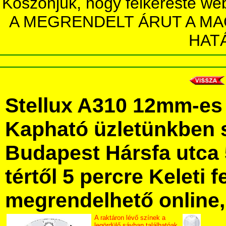
Köszönjük, hogy felkereste we
A MEGRENDELT ÁRUT A MA
HAT
Stellux A310 12mm-es 
Kapható üzletünkben 
Budapest Hársfa utca 
tértől 5 percre Keleti f
megrendelhető online, 
A raktáron lévő színek a
legördülő sávban találhatóak.