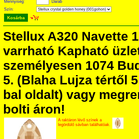
Mennyiség:
Darab
Szín:
Kosárba
Stellux A320 Navette 
varrható Kapható üzl
személyesen 1074 Bud
5. (Blaha Lujza tértől 5
bal oldalt) vagy megre
bolti áron!
A raktáron lévő színek a
legördülő sávban találhatóak.