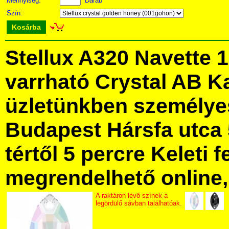
Mennyiség:
Darab
Szín:
Kosárba
Stellux A320 Navette 
varrható Crystal AB K
üzletünkben személye
Budapest Hársfa utca 
tértől 5 percre Keleti f
megrendelhető online, 
A raktáron lévő színek a
legördülő sávban találhatóak.