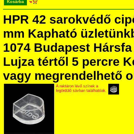
Kosárba
HPR 42 sarokvédő cipő
mm Kapható üzletünk
1074 Budapest Hársfa 
Lujza tértől 5 percre Ke
vagy megrendelhető onl
A raktáron lévő színek a
legördülő sávban találhatóak.