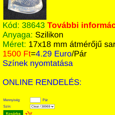
Kód:
38643
További informác
Anyaga:
Szilikon
Méret:
17x18 mm átmérőjű sa
1500 Ft
=
4.29 Euro
/Pár
Színek nyomtatása
ONLINE RENDELÉS:
Mennyiség:
Pár
Szín:
Kosárba