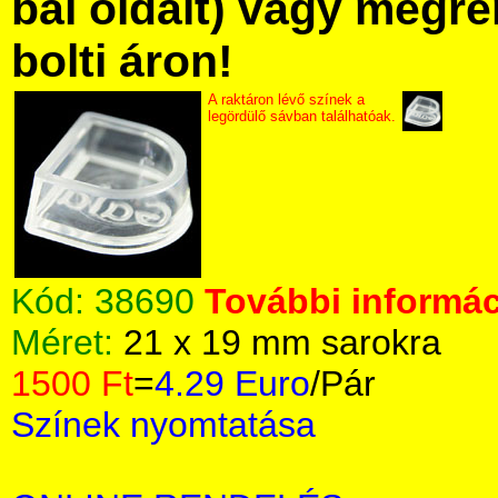
bal oldalt) vagy megre
bolti áron!
A raktáron lévő színek a
legördülő sávban találhatóak.
Kód:
38690
További informác
Méret:
21 x 19 mm sarokra
1500 Ft
=
4.29 Euro
/Pár
Színek nyomtatása