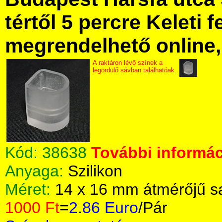
tértől 5 percre Keleti f
megrendelhető online, 
A raktáron lévő színek a
legördülő sávban találhatóak.
Kód:
38638
További informác
Anyaga:
Szilikon
Méret:
14 x 16 mm átmérőjű s
1000 Ft
=
2.86 Euro
/Pár