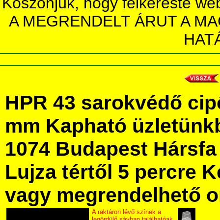
Köszönjük, hogy felkereste we
A MEGRENDELT ÁRUT A MA
HAT
HPR 43 sarokvédő cipő
mm Kapható üzletünk
1074 Budapest Hársfa 
Lujza tértől 5 percre Ke
vagy megrendelhető onl
A raktáron lévő színek a
legördülő sávban találhatóak.