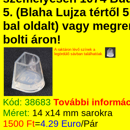
5. (Blaha Lujza tértől 5
bal oldalt) vagy megre
bolti áron!
A raktáron lévő színek a
legördülő sávban találhatóak.
Kód:
38683
További informác
Méret:
14 x14 mm sarokra
1500 Ft
=
4.29 Euro
/Pár