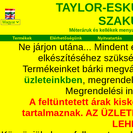
TAYLOR-ESK
SZAK
Méteráruk és kellékek meny
Termékek
Elérhetőségünk
Nyitvatartás
Ne járjon utána... Mindent
elkészítéséhez szüksé
Termékeinket bárki megvá
üzleteinkben
, megrendel
Megrendelési i
A feltüntetett árak ki
tartalmaznak. AZ ÜZL
LEH