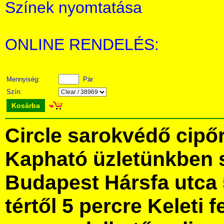
Színek nyomtatása
ONLINE RENDELÉS:
Mennyiség:
Pár
Szín:
Kosárba
Circle sarokvédő cipő
Kapható üzletünkben 
Budapest Hársfa utca 
tértől 5 percre Keleti f