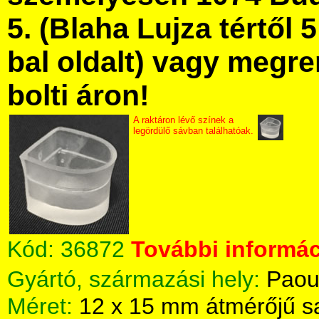
5. (Blaha Lujza tértől 5
bal oldalt) vagy megre
bolti áron!
A raktáron lévő színek a
legördülő sávban találhatóak.
Kód:
36872
További informác
Gyártó, származási hely:
Paou
Méret:
12 x 15 mm átmérőjű s