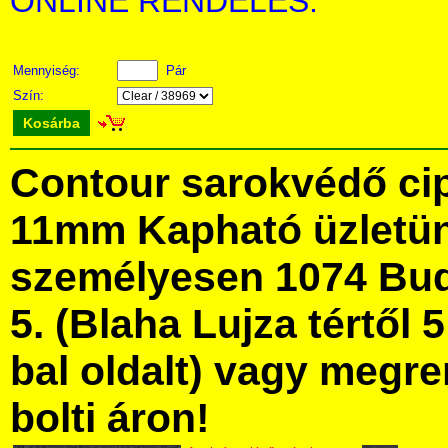
ONLINE RENDELÉS:
Mennyiség:
Pár
Szín:
Kosárba
Contour sarokvédő cip
11mm Kapható üzletü
személyesen 1074 Bud
5. (Blaha Lujza tértől 5
bal oldalt) vagy megre
bolti áron!