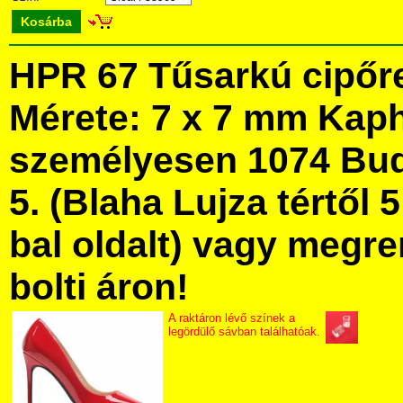
Kosárba
HPR 67 Tűsarkú cipőr
Mérete: 7 x 7 mm Kap
személyesen 1074 Bud
5. (Blaha Lujza tértől 5
bal oldalt) vagy megre
bolti áron!
A raktáron lévő színek a
legördülő sávban találhatóak.