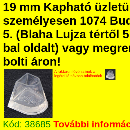
19 mm Kapható üzlet
személyesen 1074 Bud
5. (Blaha Lujza tértől 5
bal oldalt) vagy megre
bolti áron!
A raktáron lévő színek a
legördülő sávban találhatóak.
Kód:
38685
További informác