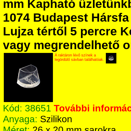
mm Kapható üzletünk
1074 Budapest Hársfa 
Lujza tértől 5 percre Ke
vagy megrendelhető onl
A raktáron lévő színek a
legördülő sávban találhatóak.
Kód:
38651
További informác
Anyaga:
Szilikon
Méret:
26 x 20 mm sarokra