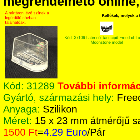
megrendelhető online, 
A raktáron lévő színek a
Kellékek, melyek a
legördülő sávban
találhatóak.
Kód: 37106 Latin női tánccipő Freed of L
Moonstone model
Kód:
31289
További informác
Gyártó, származási hely:
Free
Anyaga:
Szilikon
Méret:
15 x 23 mm átmérőjű s
1500 Ft
=
4.29 Euro
/Pár