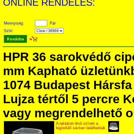
ONLINE RENDELÉS:
Mennyiség:
Pár
Szín:
Kosárba
HPR 36 sarokvédő cipő
mm Kapható üzletünk
1074 Budapest Hársfa 
Lujza tértől 5 percre Ke
vagy megrendelhető onl
A raktáron lévő színek a
legördülő sávban találhatóak.