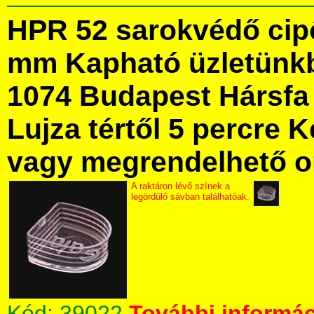
HPR 52 sarokvédő cipő
mm Kapható üzletünk
1074 Budapest Hársfa 
Lujza tértől 5 percre Ke
vagy megrendelhető onl
A raktáron lévő színek a
legördülő sávban találhatóak.
Kód:
39022
További informác