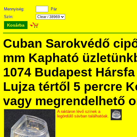
Mennyiség:
Pár
Szín:
Kosárba
Cuban Sarokvédő cipőr
mm Kapható üzletünk
1074 Budapest Hársfa 
Lujza tértől 5 percre Ke
vagy megrendelhető onl
A raktáron lévő színek a
legördülő sávban találhatóak.