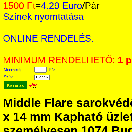
1500 Ft
=
4.29 Euro
/Pár
Színek nyomtatása
ONLINE RENDELÉS:
MINIMUM RENDELHETŐ:
1 p
Mennyiség:
Pár
Szín:
Kosárba
Middle Flare sarokvédő
x 14 mm Kapható üzle
személyesen 1074 Bud