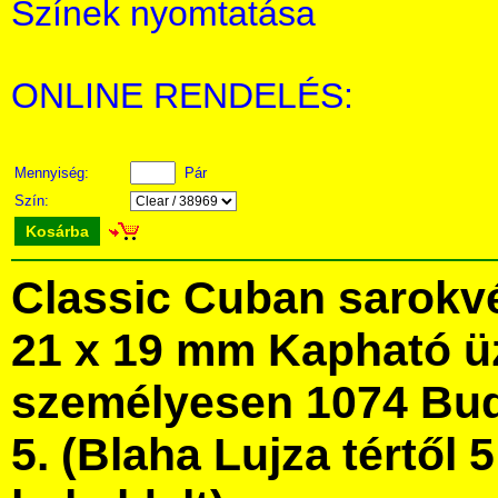
Színek nyomtatása
ONLINE RENDELÉS:
Mennyiség:
Pár
Szín:
Kosárba
Classic Cuban sarokvé
21 x 19 mm Kapható ü
személyesen 1074 Bud
5. (Blaha Lujza tértől 5