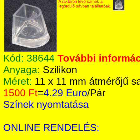
A raktáron lévő színek a
legördülő sávban találhatóak.
Kód:
38644
További informác
Anyaga:
Szilikon
Méret:
11 x 11 mm átmérőjű s
1500 Ft
=
4.29 Euro
/Pár
Színek nyomtatása
ONLINE RENDELÉS: