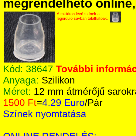
megrendelhető online, 
A raktáron lévő színek a
legördülő sávban találhatóak.
Kód:
38647
További informác
Anyaga:
Szilikon
Méret:
12 mm átmérőjű sarokr
1500 Ft
=
4.29 Euro
/Pár
Színek nyomtatása