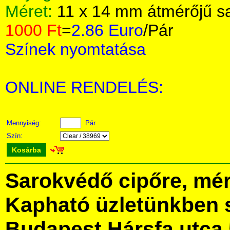
Méret:
11 x 14 mm átmérőjű s
1000 Ft
=
2.86 Euro
/Pár
Színek nyomtatása
ONLINE RENDELÉS:
Mennyiség:
Pár
Szín:
Kosárba
Sarokvédő cipőre, mér
Kapható üzletünkben 
Budapest Hársfa utca 