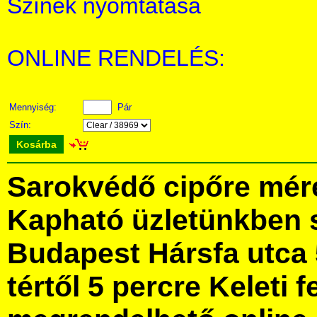
Színek nyomtatása
ONLINE RENDELÉS:
Mennyiség:
Pár
Szín:
Kosárba
Sarokvédő cipőre mér
Kapható üzletünkben 
Budapest Hársfa utca 
tértől 5 percre Keleti f