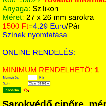
Anyaga:
Szilikon
Méret:
27 x 26 mm sarokra
1500 Ft
=
4.29 Euro
/Pár
Színek nyomtatása
ONLINE RENDELÉS:
MINIMUM RENDELHETŐ:
1
Mennyiség:
Pár
Szín:
Kosárba
Sarokvédő cipőre, mér