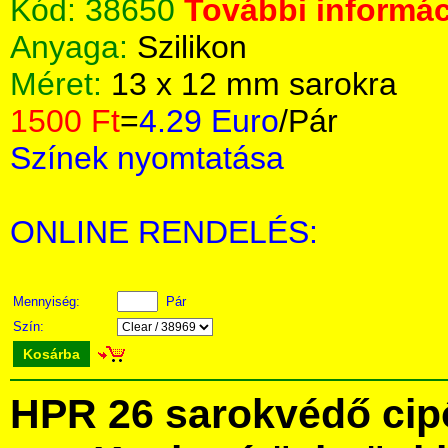
Kód:
38650
További informác
Anyaga:
Szilikon
Méret:
13 x 12 mm sarokra
1500 Ft
=
4.29 Euro
/Pár
Színek nyomtatása
ONLINE RENDELÉS:
Mennyiség:
Pár
Szín:
Kosárba
HPR 26 sarokvédő cipő