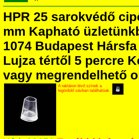
HPR 25 sarokvédő cipő
mm Kapható üzletünk
1074 Budapest Hársfa 
Lujza tértől 5 percre Ke
vagy megrendelhető onl
A raktáron lévő színek a
legördülő sávban találhatóak.