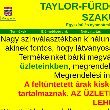
TAYLOR-FÜR
SZAK
Egyszínű és nyomottmi
Termékek
Elérhetőségünk
Nyitvatartás
Nagy színválasztékban kínálun
akinek fontos, hogy látványos
Termékeinket bárki megvá
üzleteinkben
, megrendel
Megrendelési i
A feltüntetett árak ki
tartalmaznak. AZ ÜZL
LEH