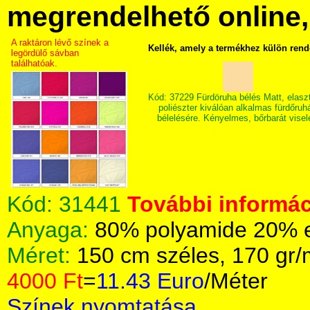
megrendelhető online, 
A raktáron lévő színek a
Kellék, amely a termékhez külön rend
legördülő sávban
találhatóak.
Kód: 37229 Fürdöruha bélés Matt, elasz
poliészter kiválóan alkalmas fürdőruh
bélelésére. Kényelmes, bőrbarát visel
Kód:
31441
További informác
Anyaga:
80% polyamide 20% el
Méret:
150 cm széles, 170 gr
4000 Ft
=
11.43 Euro
/Méter
Színek nyomtatása