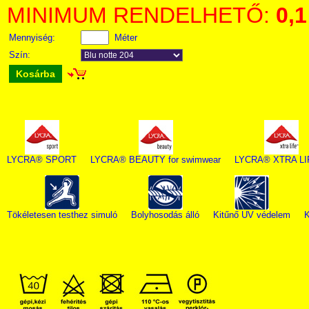
MINIMUM RENDELHETŐ:
0,1
Mennyiség:
Méter
Szín:
Kosárba
LYCRA® SPORT
LYCRA® BEAUTY for swimwear
LYCRA® XTRA L
Tökéletesen testhez simuló
Bolyhosodás álló
Kitűnő UV védelem
K