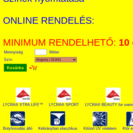
ONLINE RENDELÉS:
MINIMUM RENDELHETŐ:
10
Mennyiség:
Méter
Szín:
Kosárba
LYCRA® XTRA LIFE™
LYCRA® SPORT
LYCRA® BEAUTY for swim
Bolyhosodás álló
Kétirányban elasztikus
Kitűnő UV védelem
Klór e