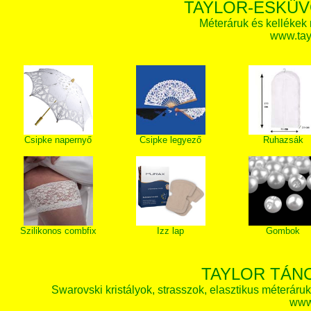
TAYLOR-ESKÜV
Méteráruk és kellékek
www.tay
Csipke napernyő
Csipke legyező
Ruhazsák
Szilikonos combfix
Izz lap
Gombok
TAYLOR TÁN
Swarovski kristályok, strasszok, elasztikus méteráruk, 
www.