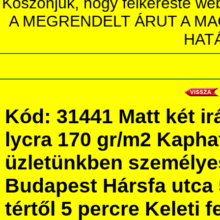
Köszönjük, hogy felkereste we
A MEGRENDELT ÁRUT A MA
HAT
Kód: 31441 Matt két ir
lycra 170 gr/m2 Kapha
üzletünkben személye
Budapest Hársfa utca 
tértől 5 percre Keleti f