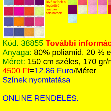
lévő színek a
legördülő
sávban
találhatóak.
Kód:
38855
További informác
Anyaga:
80% poliamid, 20 % e
Méret:
150 cm széles, 170 gr
4500 Ft
=
12.86 Euro
/Méter
Színek nyomtatása
ONLINE RENDELÉS: