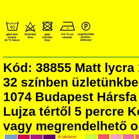
Kód: 38855 Matt lycra
32 színben üzletünkb
1074 Budapest Hársfa 
Lujza tértől 5 percre Ke
vagy megrendelhető onl
A raktáron