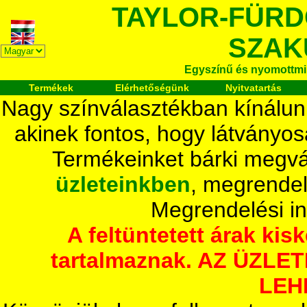
TAYLOR-FÜR
SZAK
Egyszínű és nyomottmi
Termékek
Elérhetőségünk
Nyitvatartás
Nagy színválasztékban kínálun
akinek fontos, hogy látványos
Termékeinket bárki megvá
üzleteinkben
, megrendel
Megrendelési i
A feltüntetett árak ki
tartalmaznak. AZ ÜZL
LEH