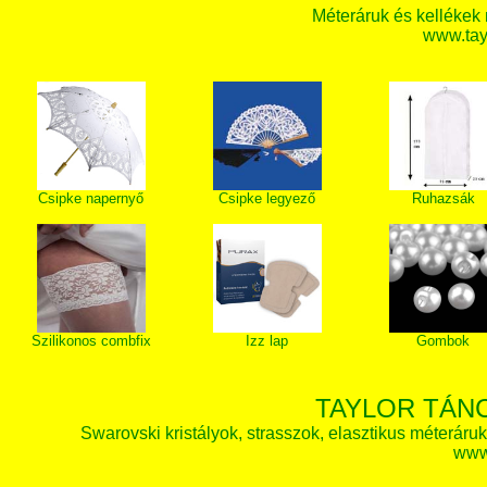
Méteráruk és kellékek
www.tay
Csipke napernyő
Csipke legyező
Ruhazsák
Szilikonos combfix
Izz lap
Gombok
TAYLOR TÁN
Swarovski kristályok, strasszok, elasztikus méteráruk, 
www.