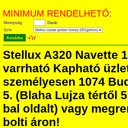
MINIMUM RENDELHETŐ:
Mennyiség:
Darab
Szín:
Kosárba
Stellux A320 Navette 
varrható Kapható üzl
személyesen 1074 Bud
5. (Blaha Lujza tértől 5
bal oldalt) vagy megre
bolti áron!