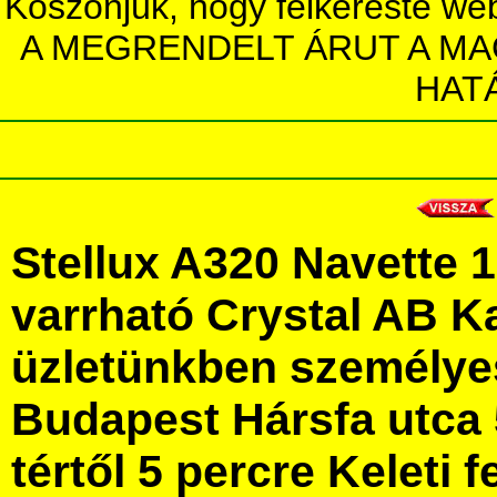
Köszönjük, hogy felkereste we
A MEGRENDELT ÁRUT A MA
HAT
Stellux A320 Navette 
varrható Crystal AB K
üzletünkben személye
Budapest Hársfa utca 
tértől 5 percre Keleti f