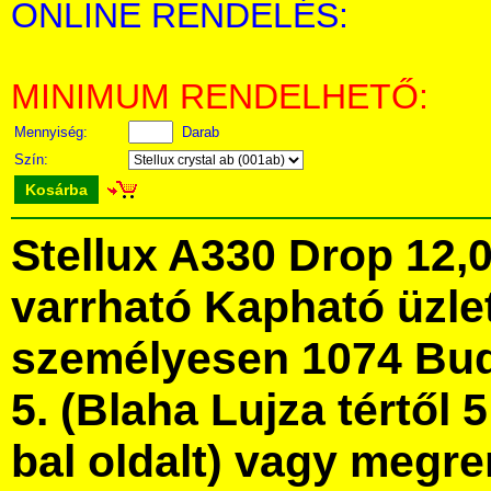
ONLINE RENDELÉS:
MINIMUM RENDELHETŐ:
Mennyiség:
Darab
Szín:
Kosárba
Stellux A330 Drop 12,
varrható Kapható üzl
személyesen 1074 Bud
5. (Blaha Lujza tértől 5
bal oldalt) vagy megre