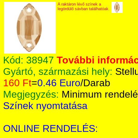
A raktáron lévő színek a
legördülő sávban találhatóak.
Kód:
38947
További informác
Gyártó, származási hely:
Stell
160 Ft
=
0.46 Euro
/Darab
Megjegyzés:
Minimum rendelé
Színek nyomtatása
ONLINE RENDELÉS: