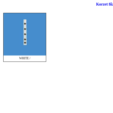
Korzet fű
WHITE /