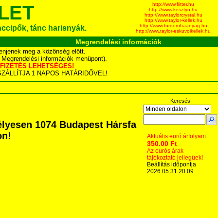
http://www.flitter.hu
LET
http://www.kesztyu.hu
http://www.taylorcrystal.hu
http://www.taylor-kellek.hu
http://www.furdoruhaanyag.hu
ánccipők, tánc harisnyák.
http://www.taylor-eskuvoikellek.hu
k
Megrendelési információk
enjenek meg a közönség előtt.
d Megrendelési információk menüpont).
YÁS FIZETÉS LEHETSÉGES!
TA SZÁLLÍTJA 1 NAPOS HATÁRIDŐVEL!
Keresés
élyesen 1074 Budapest Hársfa
on!
Aktuális euró árfolyam
350.00 Ft
Az eurós árak
tájékoztató jellegűek!
Beállítás időpontja
2026.05.31 20:09