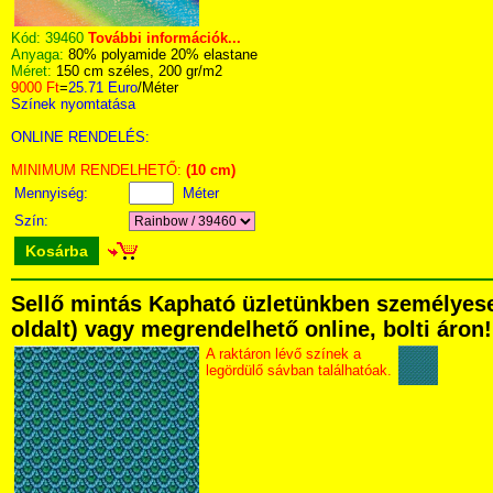
Kód:
39460
További információk...
Anyaga:
80% polyamide 20% elastane
Méret:
150 cm széles, 200 gr/m2
9000 Ft
=
25.71 Euro
/Méter
Színek nyomtatása
ONLINE RENDELÉS:
MINIMUM RENDELHETŐ:
(10 cm)
Mennyiség:
Méter
Szín:
Kosárba
Sellő mintás Kapható üzletünkben személyesen 
oldalt) vagy megrendelhető online, bolti áron!
A raktáron lévő színek a
legördülő sávban találhatóak.