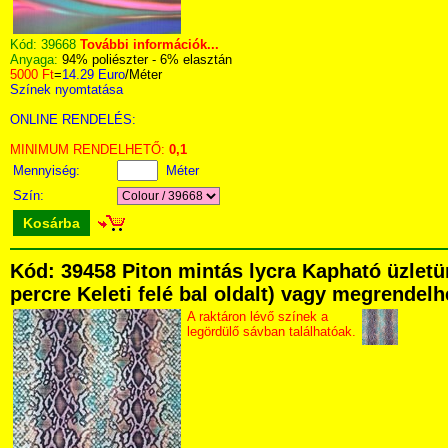
Kód:
39668
További információk...
Anyaga:
94% poliészter - 6% elasztán
5000 Ft
=
14.29 Euro
/Méter
Színek nyomtatása
ONLINE RENDELÉS:
MINIMUM RENDELHETŐ:
0,1
Mennyiség:
Méter
Szín:
Kosárba
Kód: 39458 Piton mintás lycra Kapható üzletü
percre Keleti felé bal oldalt) vagy megrendelhe
A raktáron lévő színek a
legördülő sávban találhatóak.