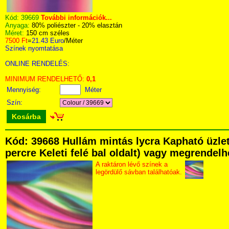
Kód:
39669
További információk...
Anyaga:
80% poliészter - 20% elasztán
Méret:
150 cm széles
7500 Ft
=
21.43 Euro
/Méter
Színek nyomtatása
ONLINE RENDELÉS:
MINIMUM RENDELHETŐ:
0,1
Mennyiség:
Méter
Szín:
Kosárba
Kód: 39668 Hullám mintás lycra Kapható üzlet
percre Keleti felé bal oldalt) vagy megrendelhe
A raktáron lévő színek a
legördülő sávban találhatóak.