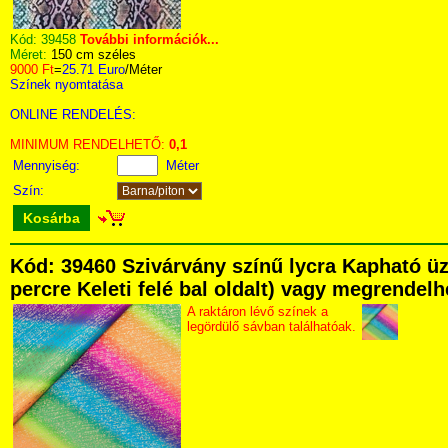
Kód:
39458
További információk...
Méret:
150 cm széles
9000 Ft
=
25.71 Euro
/Méter
Színek nyomtatása
ONLINE RENDELÉS:
MINIMUM RENDELHETŐ:
0,1
Mennyiség:
Méter
Szín:
Kosárba
Kód: 39460 Szivárvány színű lycra Kapható üz
percre Keleti felé bal oldalt) vagy megrendelhe
A raktáron lévő színek a
legördülő sávban találhatóak.