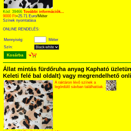
Kód:
39466
További információk...
9000 Ft
=
25.71 Euro
/Méter
Színek nyomtatása
ONLINE RENDELÉS:
Mennyiség:
Méter
Szín:
Kosárba
Állat mintás fürdőruha anyag Kapható üzletün
Keleti felé bal oldalt) vagy megrendelhető onli
A raktáron lévő színek a
legördülő sávban találhatóak.