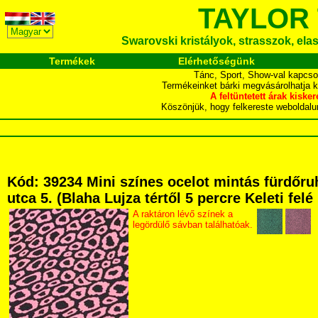
TAYLOR
Swarovski kristályok, strasszok, elasz
Termékek
Elérhetőségünk
Tánc, Sport, Show-val kapcso
Termékeinket bárki megvásárolhatja 
A feltüntetett árak ki
Köszönjük, hogy felkereste webol
Kód: 39234 Mini színes ocelot mintás fürdőr
utca 5. (Blaha Lujza tértől 5 percre Keleti fel
A raktáron lévő színek a
legördülő sávban találhatóak.