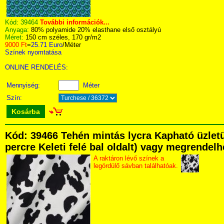
Kód:
39464
További információk...
Anyaga:
80% polyamide 20% elasthane első osztályú
Méret:
150 cm széles, 170 gr/m2
9000 Ft
=
25.71 Euro
/Méter
Színek nyomtatása
ONLINE RENDELÉS:
Mennyiség:
Méter
Szín:
Kosárba
Kód: 39466 Tehén mintás lycra Kapható üzletü
percre Keleti felé bal oldalt) vagy megrendelhe
A raktáron lévő színek a
legördülő sávban találhatóak.