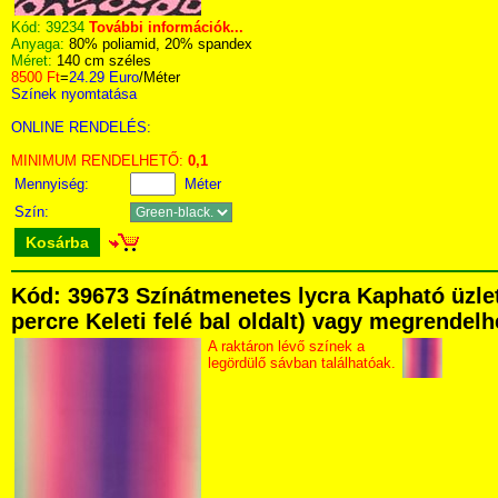
Kód:
39234
További információk...
Anyaga:
80% poliamid, 20% spandex
Méret:
140 cm széles
8500 Ft
=
24.29 Euro
/Méter
Színek nyomtatása
ONLINE RENDELÉS:
MINIMUM RENDELHETŐ:
0,1
Mennyiség:
Méter
Szín:
Kosárba
Kód: 39673 Színátmenetes lycra Kapható üzlet
percre Keleti felé bal oldalt) vagy megrendelhe
A raktáron lévő színek a
legördülő sávban találhatóak.