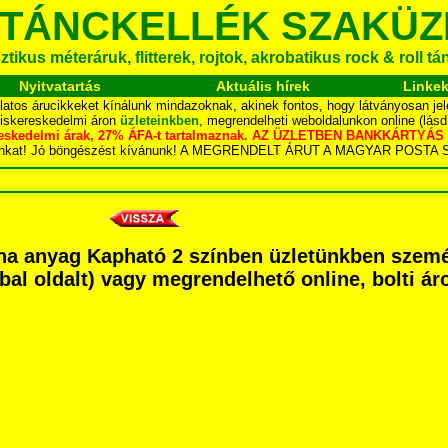
 TÁNCKELLÉK SZAKÜZ
tikus méteráruk, flitterek, rojtok, akrobatikus rock & roll t
Nyitvatartás
Aktuális hírek
Linke
latos árucikkeket kínálunk mindazoknak, akinek fontos, hogy látványosan jel
kiskereskedelmi áron
üzleteinkben
, megrendelheti weboldalunkon online (lás
skereskedelmi árak, 27% ÁFA-t tartalmaznak. AZ ÜZLETBEN BANKKÁRT
dalunkat! Jó böngészést kívánunk! A MEGRENDELT ÁRUT A MAGYAR POS
uha anyag Kapható 2 színben üzletünkben szem
é bal oldalt) vagy megrendelhető online, bolti ár