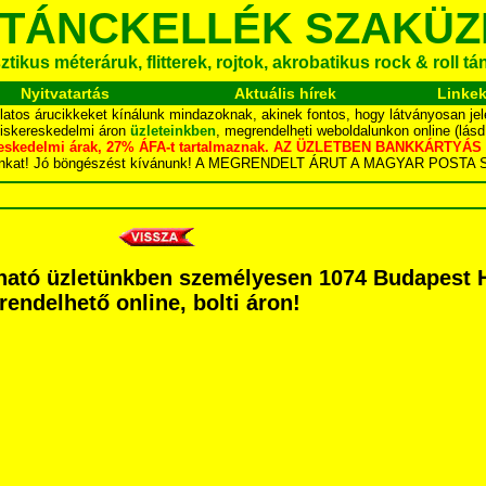
 TÁNCKELLÉK SZAKÜZ
tikus méteráruk, flitterek, rojtok, akrobatikus rock & roll t
Nyitvatartás
Aktuális hírek
Linke
latos árucikkeket kínálunk mindazoknak, akinek fontos, hogy látványosan jel
kiskereskedelmi áron
üzleteinkben
, megrendelheti weboldalunkon online (lás
skereskedelmi árak, 27% ÁFA-t tartalmaznak. AZ ÜZLETBEN BANKKÁRT
dalunkat! Jó böngészést kívánunk! A MEGRENDELT ÁRUT A MAGYAR POS
ató üzletünkben személyesen 1074 Budapest Há
grendelhető online, bolti áron!