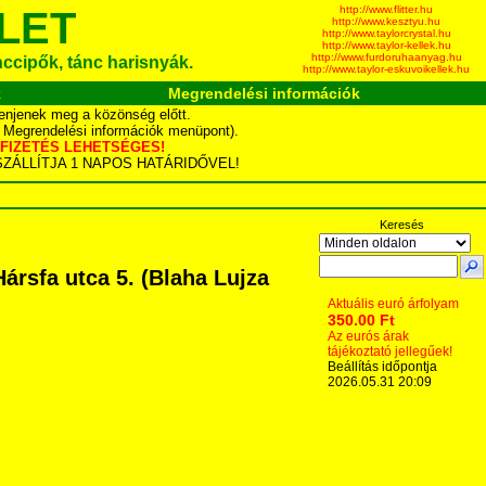
http://www.flitter.hu
LET
http://www.kesztyu.hu
http://www.taylorcrystal.hu
http://www.taylor-kellek.hu
http://www.furdoruhaanyag.hu
ánccipők, tánc harisnyák.
http://www.taylor-eskuvoikellek.hu
k
Megrendelési információk
enjenek meg a közönség előtt.
d Megrendelési információk menüpont).
YÁS FIZETÉS LEHETSÉGES!
TA SZÁLLÍTJA 1 NAPOS HATÁRIDŐVEL!
Keresés
rsfa utca 5. (Blaha Lujza
Aktuális euró árfolyam
350.00 Ft
Az eurós árak
tájékoztató jellegűek!
Beállítás időpontja
2026.05.31 20:09