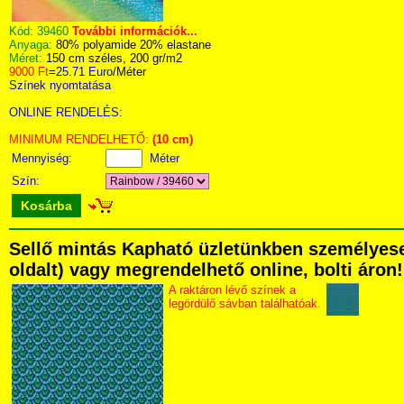
Kód:
39460
További információk...
Anyaga:
80% polyamide 20% elastane
Méret:
150 cm széles, 200 gr/m2
9000 Ft
=
25.71 Euro
/Méter
Színek nyomtatása
ONLINE RENDELÉS:
MINIMUM RENDELHETŐ:
(10 cm)
Mennyiség:
Méter
Szín:
Kosárba
Sellő mintás Kapható üzletünkben személyesen 
oldalt) vagy megrendelhető online, bolti áron!
A raktáron lévő színek a
legördülő sávban találhatóak.