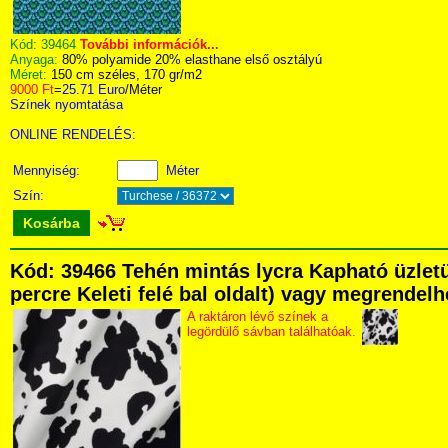
Kód:
39464
További információk...
Anyaga:
80% polyamide 20% elasthane első osztályú
Méret:
150 cm széles, 170 gr/m2
9000 Ft
=
25.71 Euro
/Méter
Színek nyomtatása
ONLINE RENDELÉS:
Mennyiség:
Méter
Szín:
Kosárba
Kód: 39466 Tehén mintás lycra Kapható üzletü
percre Keleti felé bal oldalt) vagy megrendelhe
A raktáron lévő színek a
legördülő sávban találhatóak.