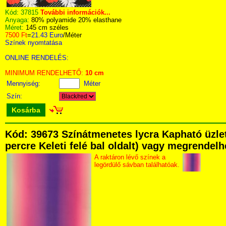
Kód:
37815
További információk...
Anyaga:
80% polyamide 20% elasthane
Méret:
145 cm széles
7500 Ft
=
21.43 Euro
/Méter
Színek nyomtatása
ONLINE RENDELÉS:
MINIMUM RENDELHETŐ:
10 cm
Mennyiség:
Méter
Szín:
Kosárba
Kód: 39673 Színátmenetes lycra Kapható üzlet
percre Keleti felé bal oldalt) vagy megrendelhe
A raktáron lévő színek a
legördülő sávban találhatóak.