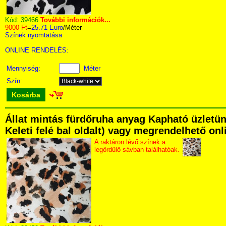
Kód:
39466
További információk...
9000 Ft
=
25.71 Euro
/Méter
Színek nyomtatása
ONLINE RENDELÉS:
Mennyiség:
Méter
Szín:
Kosárba
Állat mintás fürdőruha anyag Kapható üzletün
Keleti felé bal oldalt) vagy megrendelhető onli
A raktáron lévő színek a
legördülő sávban találhatóak.