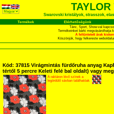
TAYLOR
Swarovski kristályok, strasszok, elasz
Termékek
Elérhetőségünk
Tánc, Sport, Show-val kapcso
Termékeinket bárki megvásárolhatja 
A feltüntetett árak ki
Köszönjük, hogy felkereste webol
Kód: 37815 Virágmintás fürdőruha anyag Kaph
tértől 5 percre Keleti felé bal oldalt) vagy me
A raktáron lévő színek a
legördülő sávban találhatóak.