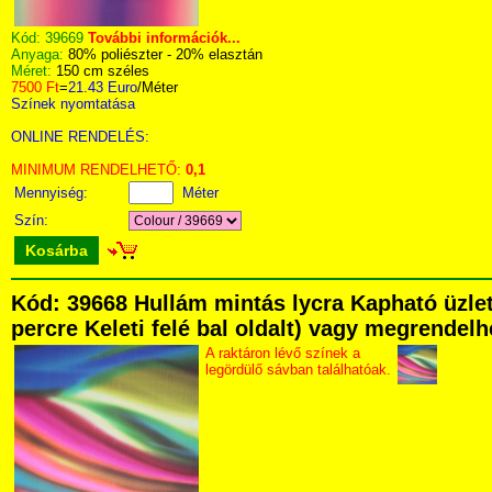
Kód:
39669
További információk...
Anyaga:
80% poliészter - 20% elasztán
Méret:
150 cm széles
7500 Ft
=
21.43 Euro
/Méter
Színek nyomtatása
ONLINE RENDELÉS:
MINIMUM RENDELHETŐ:
0,1
Mennyiség:
Méter
Szín:
Kosárba
Kód: 39668 Hullám mintás lycra Kapható üzlet
percre Keleti felé bal oldalt) vagy megrendelhe
A raktáron lévő színek a
legördülő sávban találhatóak.