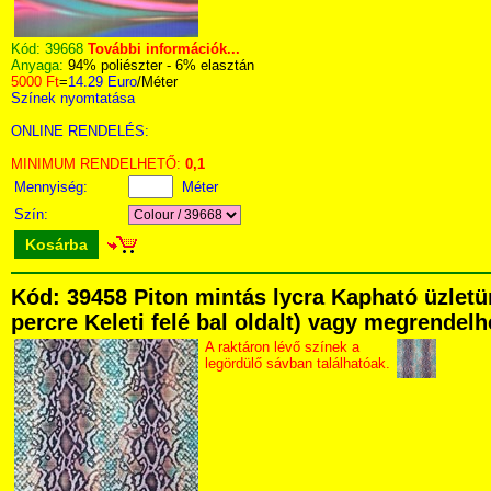
Kód:
39668
További információk...
Anyaga:
94% poliészter - 6% elasztán
5000 Ft
=
14.29 Euro
/Méter
Színek nyomtatása
ONLINE RENDELÉS:
MINIMUM RENDELHETŐ:
0,1
Mennyiség:
Méter
Szín:
Kosárba
Kód: 39458 Piton mintás lycra Kapható üzletü
percre Keleti felé bal oldalt) vagy megrendelhe
A raktáron lévő színek a
legördülő sávban találhatóak.