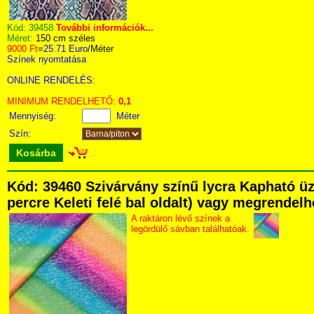
Kód:
39458
További információk...
Méret:
150 cm széles
9000 Ft
=
25.71 Euro
/Méter
Színek nyomtatása
ONLINE RENDELÉS:
MINIMUM RENDELHETŐ:
0,1
Mennyiség:
Méter
Szín:
Kosárba
Kód: 39460 Szivárvány színű lycra Kapható üz
percre Keleti felé bal oldalt) vagy megrendelhe
A raktáron lévő színek a
legördülő sávban találhatóak.