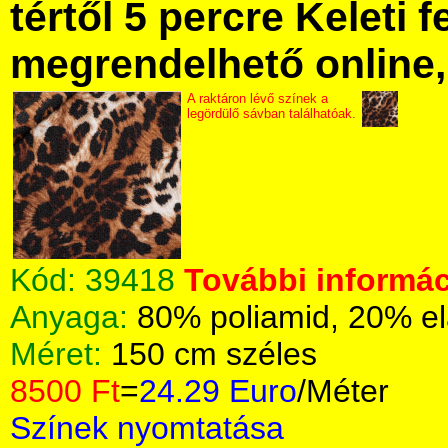
tértől 5 percre Keleti f
megrendelhető online, 
A raktáron lévő színek a
legördülő sávban találhatóak.
Kód:
39418
További informác
Anyaga:
80% poliamid, 20% el
Méret:
150 cm széles
8500 Ft
=
24.29 Euro
/Méter
Színek nyomtatása