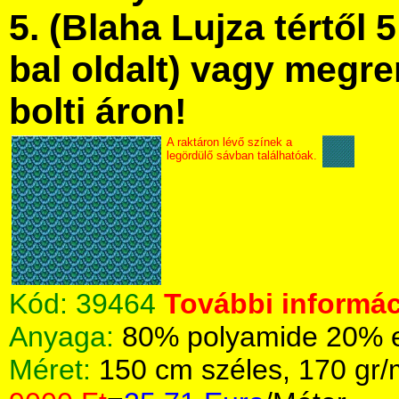
5. (Blaha Lujza tértől 5
bal oldalt) vagy megre
bolti áron!
A raktáron lévő színek a
legördülő sávban találhatóak.
Kód:
39464
További informác
Anyaga:
80% polyamide 20% el
Méret:
150 cm széles, 170 gr