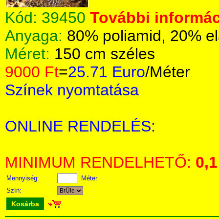
Kód:
39450
További informác
Anyaga:
80% poliamid, 20% el
Méret:
150 cm széles
9000 Ft
=
25.71 Euro
/Méter
Színek nyomtatása
ONLINE RENDELÉS:
MINIMUM RENDELHETŐ:
0,1
Mennyiség:
Méter
Szín:
Kosárba