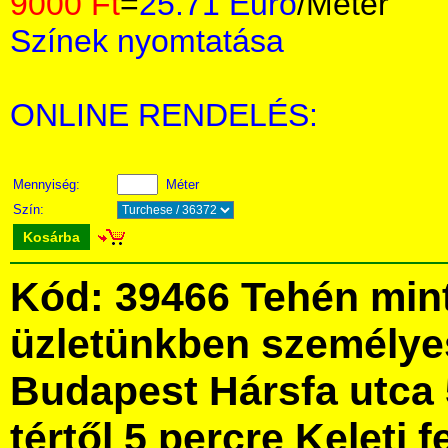
9000 Ft
=
25.71 Euro
/Méter
Színek nyomtatása
ONLINE RENDELÉS:
Mennyiség:
Méter
Szín:
Kosárba
Kód: 39466 Tehén min
üzletünkben személye
Budapest Hársfa utca 
tértől 5 percre Keleti f