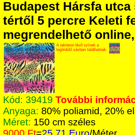
Budapest Hársfa utca 
tértől 5 percre Keleti f
megrendelhető online, 
A raktáron lévő színek a
legördülő sávban találhatóak.
Kód:
39419
További informác
Anyaga:
80% poliamid, 20% el
Méret:
150 cm széles
9000 Ft
=
25.71 Euro
/Méter