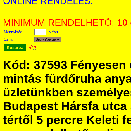
ONLINE RENDELÉS:
MINIMUM RENDELHETŐ:
10
Mennyiség:
Méter
Szín:
Kosárba
Kód: 37593 Fényesen 
mintás fürdőruha any
üzletünkben személye
Budapest Hársfa utca 
tértől 5 percre Keleti f