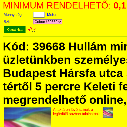
MINIMUM RENDELHETŐ:
0,1
Mennyiség:
Méter
Szín:
Kosárba
Kód: 39668 Hullám mi
üzletünkben személye
Budapest Hársfa utca 
tértől 5 percre Keleti f
megrendelhető online, 
A raktáron lévő színek a
legördülő sávban találhatóak.