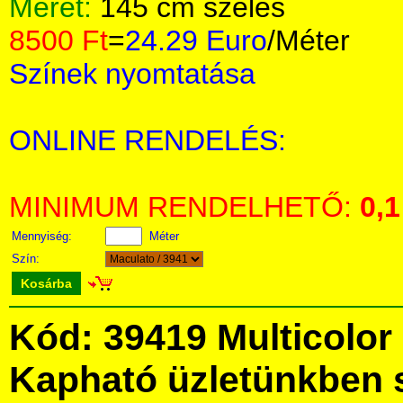
Méret:
145 cm széles
8500 Ft
=
24.29 Euro
/Méter
Színek nyomtatása
ONLINE RENDELÉS:
MINIMUM RENDELHETŐ:
0,1
Mennyiség:
Méter
Szín:
Kosárba
Kód: 39419 Multicolor 
Kapható üzletünkben 