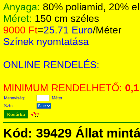
Anyaga:
80% poliamid, 20% el
Méret:
150 cm széles
9000 Ft
=
25.71 Euro
/Méter
Színek nyomtatása
ONLINE RENDELÉS:
MINIMUM RENDELHETŐ:
0,1
Mennyiség:
Méter
Szín:
Kosárba
Kód: 39429 Állat mint