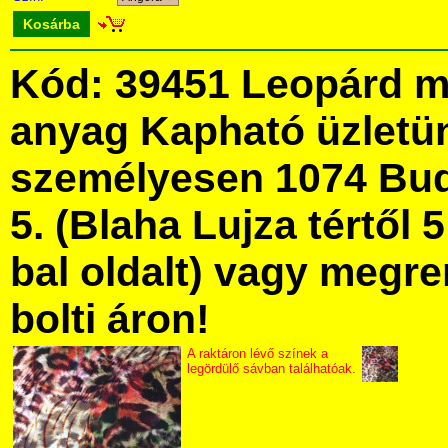
Kosárba
Kód: 39451 Leopárd m
anyag Kapható üzletü
személyesen 1074 Bud
5. (Blaha Lujza tértől 5
bal oldalt) vagy megre
bolti áron!
A raktáron lévő színek a
legördülő sávban találhatóak.