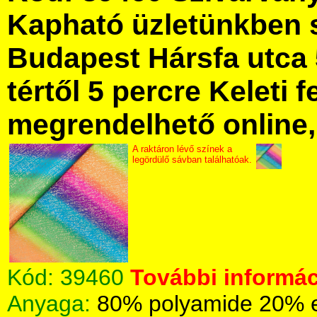
Kapható üzletünkben 
Budapest Hársfa utca 
tértől 5 percre Keleti f
megrendelhető online, 
A raktáron lévő színek a
legördülő sávban találhatóak.
Kód:
39460
További informác
Anyaga:
80% polyamide 20% e