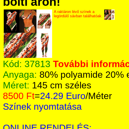
bolti áron!
A raktáron lévő színek a
legördülő sávban találhatóak.
Kód:
37813
További informác
Anyaga:
80% polyamide 20% 
Méret:
145 cm széles
8500 Ft
=
24.29 Euro
/Méter
Színek nyomtatása
ONLINE RENDELÉS: