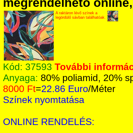
megrendelhető online, 
A raktáron lévő színek a
legördülő sávban találhatóak.
Kód:
37593
További informác
Anyaga:
80% poliamid, 20% s
8000 Ft
=
22.86 Euro
/Méter
Színek nyomtatása
ONLINE RENDELÉS: