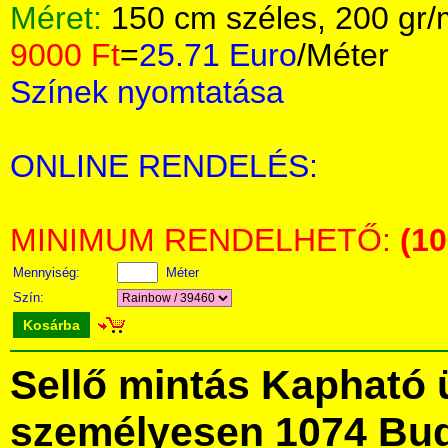
Méret:
150 cm széles, 200 gr
9000 Ft
=
25.71 Euro
/Méter
Színek nyomtatása
ONLINE RENDELÉS:
MINIMUM RENDELHETŐ:
(1
Mennyiség:
Méter
Szín:
Kosárba
Sellő mintás Kapható 
személyesen 1074 Bud