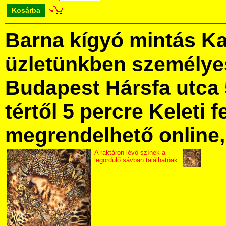
Kosárba
Barna kígyó mintás K
üzletünkben személye
Budapest Hársfa utca 
tértől 5 percre Keleti f
megrendelhető online, 
A raktáron lévő színek a
legördülő sávban találhatóak.