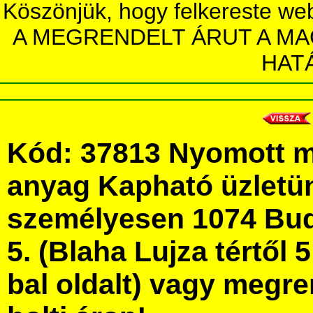
Köszönjük, hogy felkereste we
A MEGRENDELT ÁRUT A MA
HAT
Kód: 37813 Nyomott m
anyag Kapható üzletü
személyesen 1074 Bud
5. (Blaha Lujza tértől 5
bal oldalt) vagy megre