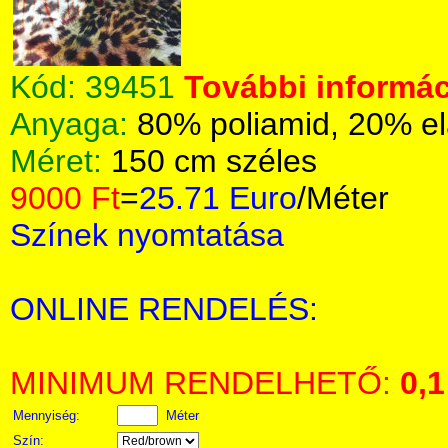
Kód:
39451
További informác
Anyaga:
80% poliamid, 20% el
Méret:
150 cm széles
9000 Ft
=
25.71 Euro
/Méter
Színek nyomtatása
ONLINE RENDELÉS:
MINIMUM RENDELHETŐ:
0,1
Mennyiség:
Méter
Szín: