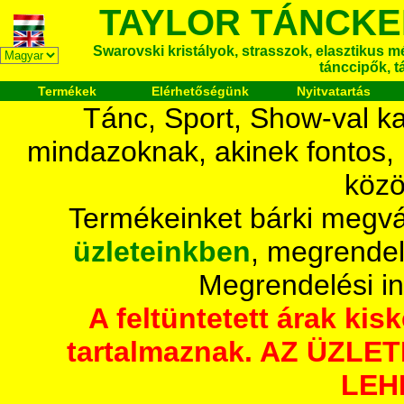
TAYLOR TÁNCKE
Swarovski kristályok, strasszok, elasztikus mét
tánccipők, t
Termékek
Elérhetőségünk
Nyitvatartás
Tánc, Sport, Show-val ka
mindazoknak, akinek fontos,
közö
Termékeinket bárki megvá
üzleteinkben
, megrendel
Megrendelési i
A feltüntetett árak ki
tartalmaznak. AZ ÜZL
LEH