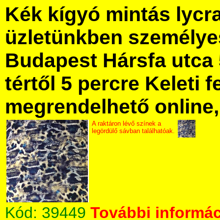
Kék kígyó mintás lycr
üzletünkben személye
Budapest Hársfa utca 
tértől 5 percre Keleti f
megrendelhető online, 
A raktáron lévő színek a
legördülő sávban találhatóak.
Kód:
39449
További informác