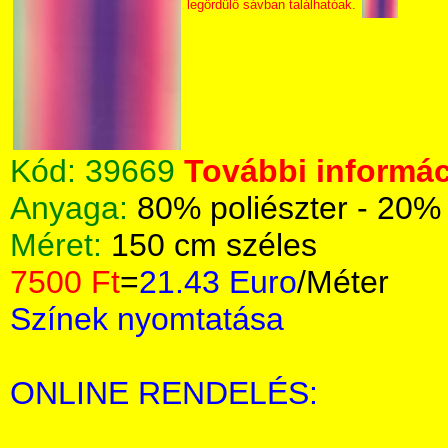
legördülő sávban találhatóak.
Kód:
39669
További informác
Anyaga:
80% poliészter - 20%
Méret:
150 cm széles
7500 Ft
=
21.43 Euro
/Méter
Színek nyomtatása
ONLINE RENDELÉS: