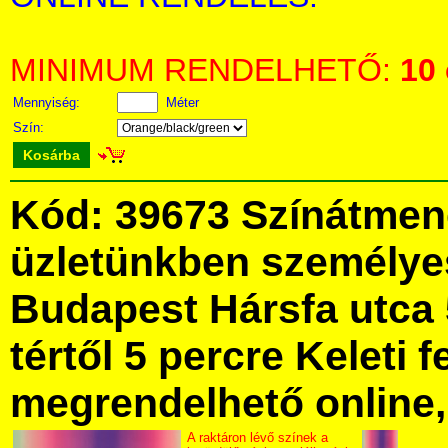
MINIMUM RENDELHETŐ:
10
Mennyiség:
Méter
Szín:
Kosárba
Kód: 39673 Színátmen
üzletünkben személye
Budapest Hársfa utca 
tértől 5 percre Keleti f
megrendelhető online, 
A raktáron lévő színek a