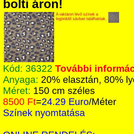
bolti áron!
A raktáron lévő színek a
legördülő sávban találhatóak.
Kód:
36322
További informác
Anyaga:
20% elasztán, 80% ly
Méret:
150 cm széles
8500 Ft
=
24.29 Euro
/Méter
Színek nyomtatása