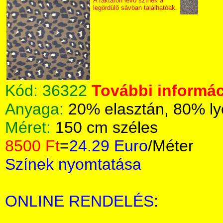
A raktáron lévő színek a
legördülő sávban találhatóak.
Kód:
36322
További informác
Anyaga:
20% elasztán, 80% ly
Méret:
150 cm széles
8500 Ft
=
24.29 Euro
/Méter
Színek nyomtatása
ONLINE RENDELÉS: