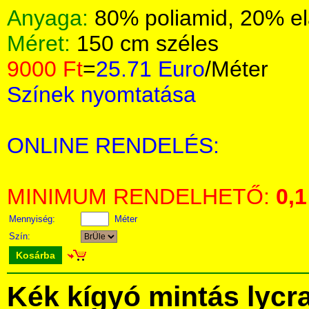
Anyaga:
80% poliamid, 20% el
Méret:
150 cm széles
9000 Ft
=
25.71 Euro
/Méter
Színek nyomtatása
ONLINE RENDELÉS:
MINIMUM RENDELHETŐ:
0,1
Mennyiség:
Méter
Szín:
Kosárba
Kék kígyó mintás lycr