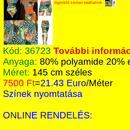
legördülő sávban találhatóak.
Kód:
36723
További informác
Anyaga:
80% polyamide 20% 
Méret:
145 cm széles
7500 Ft
=
21.43 Euro
/Méter
Színek nyomtatása
ONLINE RENDELÉS: