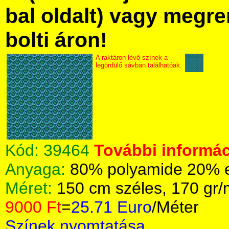
bal oldalt) vagy megre
bolti áron!
A raktáron lévő színek a
legördülő sávban találhatóak.
Kód:
39464
További informác
Anyaga:
80% polyamide 20% el
Méret:
150 cm széles, 170 gr
9000 Ft
=
25.71 Euro
/Méter
Színek nyomtatása