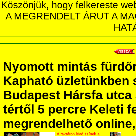
Köszönjük, hogy felkereste we
A MEGRENDELT ÁRUT A MA
HAT
Nyomott mintás fürdő
Kapható üzletünkben 
Budapest Hársfa utca 
tértől 5 percre Keleti f
megrendelhető online, 
A raktáron lévő színek a