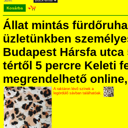
Szín:
Kosárba
Állat mintás fürdőruh
üzletünkben személye
Budapest Hársfa utca 
tértől 5 percre Keleti f
megrendelhető online, 
A raktáron lévő színek a
legördülő sávban találhatóak.