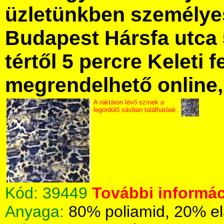
üzletünkben személye
Budapest Hársfa utca 
tértől 5 percre Keleti f
megrendelhető online, 
A raktáron lévő színek a
legördülő sávban találhatóak.
Kód:
39449
További informác
Anyaga:
80% poliamid, 20% el