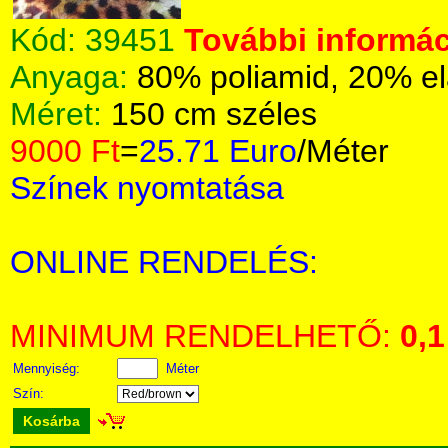
Kód:
39451
További informác
Anyaga:
80% poliamid, 20% el
Méret:
150 cm széles
9000 Ft
=
25.71 Euro
/Méter
Színek nyomtatása
ONLINE RENDELÉS:
MINIMUM RENDELHETŐ:
0,1
Mennyiség:
Méter
Szín:
Kosárba