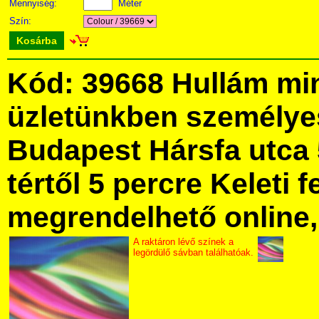
Mennyiség:
Méter
Szín:
Kosárba
Kód: 39668 Hullám mi
üzletünkben személye
Budapest Hársfa utca 
tértől 5 percre Keleti f
megrendelhető online, 
A raktáron lévő színek a
legördülő sávban találhatóak.