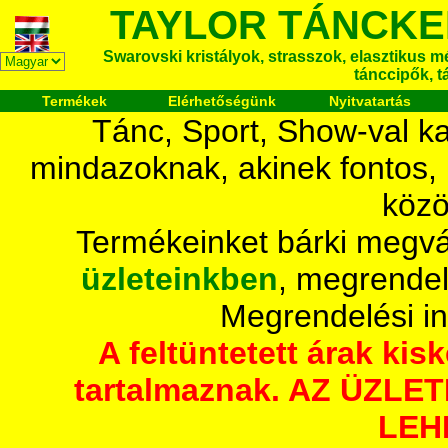
TAYLOR TÁNCKE
Swarovski kristályok, strasszok, elasztikus mét
tánccipők, t
Termékek
Elérhetőségünk
Nyitvatartás
Tánc, Sport, Show-val ka
mindazoknak, akinek fontos,
közö
Termékeinket bárki megvá
üzleteinkben
, megrendel
Megrendelési i
A feltüntetett árak ki
tartalmaznak. AZ ÜZL
LEH