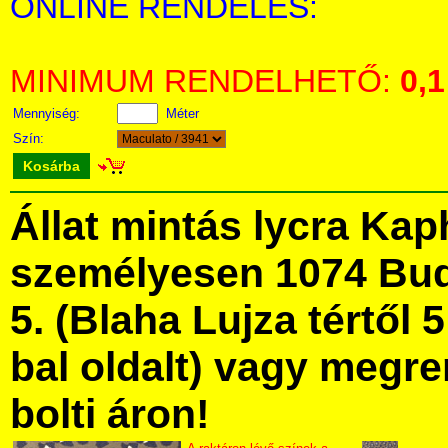
ONLINE RENDELÉS:
MINIMUM RENDELHETŐ:
0,1
Mennyiség:
Méter
Szín:
Kosárba
Állat mintás lycra Ka
személyesen 1074 Bud
5. (Blaha Lujza tértől 5
bal oldalt) vagy megre
bolti áron!