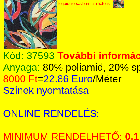
legördülő sávban találhatóak.
Kód:
37593
További informác
Anyaga:
80% poliamid, 20% s
8000 Ft
=
22.86 Euro
/Méter
Színek nyomtatása
ONLINE RENDELÉS:
MINIMUM RENDELHETŐ:
0,1