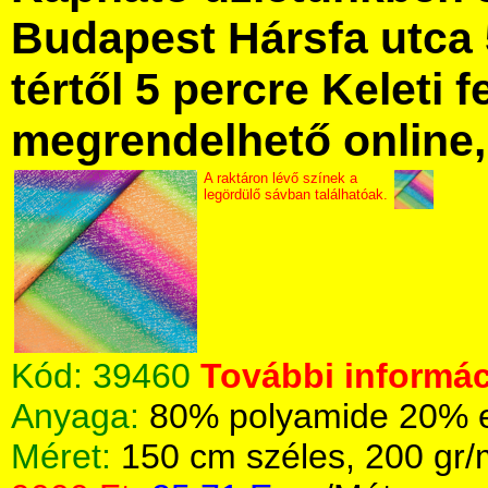
Budapest Hársfa utca 
tértől 5 percre Keleti f
megrendelhető online, 
A raktáron lévő színek a
legördülő sávban találhatóak.
Kód:
39460
További informác
Anyaga:
80% polyamide 20% e
Méret:
150 cm széles, 200 gr