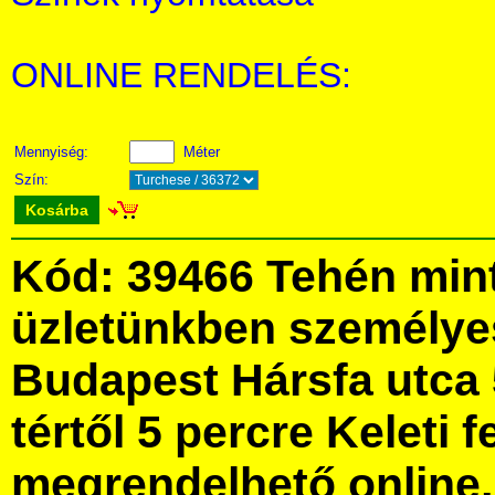
ONLINE RENDELÉS:
Mennyiség:
Méter
Szín:
Kosárba
Kód: 39466 Tehén min
üzletünkben személye
Budapest Hársfa utca 
tértől 5 percre Keleti f
megrendelhető online, 