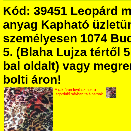
Kód: 39451 Leopárd m
anyag Kapható üzletü
személyesen 1074 Bud
5. (Blaha Lujza tértől 5
bal oldalt) vagy megre
bolti áron!
A raktáron lévő színek a
legördülő sávban találhatóak.