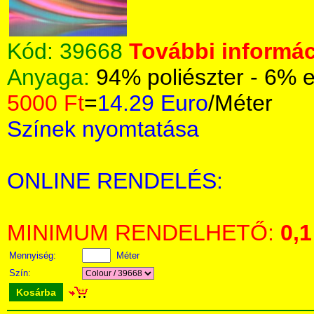
Kód:
39668
További informác
Anyaga:
94% poliészter - 6% 
5000 Ft
=
14.29 Euro
/Méter
Színek nyomtatása
ONLINE RENDELÉS:
MINIMUM RENDELHETŐ:
0,1
Mennyiség:
Méter
Szín:
Kosárba