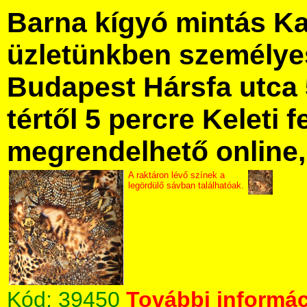
Barna kígyó mintás K
üzletünkben személye
Budapest Hársfa utca 
tértől 5 percre Keleti f
megrendelhető online, 
A raktáron lévő színek a
legördülő sávban találhatóak.
Kód:
39450
További informác