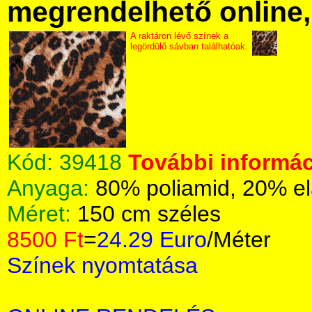
megrendelhető online, 
A raktáron lévő színek a
legördülő sávban találhatóak.
Kód:
39418
További informác
Anyaga:
80% poliamid, 20% el
Méret:
150 cm széles
8500 Ft
=
24.29 Euro
/Méter
Színek nyomtatása