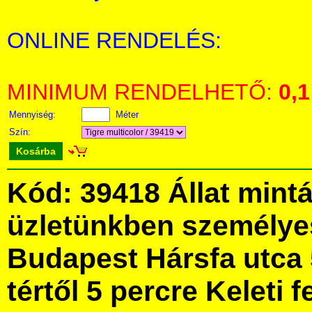
ONLINE RENDELÉS:
MINIMUM RENDELHETŐ:
0,1
Mennyiség:
Méter
Szín:
Kosárba
Kód: 39418 Állat mint
üzletünkben személye
Budapest Hársfa utca 
tértől 5 percre Keleti f