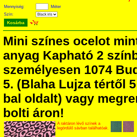
Mennyiség:
Méter
Szín:
Kosárba
Mini színes ocelot mi
anyag Kapható 2 szín
személyesen 1074 Bud
5. (Blaha Lujza tértől 5
bal oldalt) vagy megre
bolti áron!
A raktáron lévő színek a
legördülő sávban találhatóak.