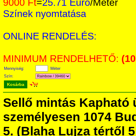
9000 Ft
=
25.71 Euro
/Méter
Színek nyomtatása
ONLINE RENDELÉS:
MINIMUM RENDELHETŐ:
(1
Mennyiség:
Méter
Szín:
Kosárba
Sellő mintás Kapható 
személyesen 1074 Bud
5. (Blaha Lujza tértől 5