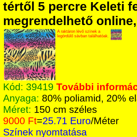
tértől 5 percre Keleti f
megrendelhető online, 
A raktáron lévő színek a
legördülő sávban találhatóak.
Kód:
39419
További informác
Anyaga:
80% poliamid, 20% el
Méret:
150 cm széles
9000 Ft
=
25.71 Euro
/Méter
Színek nyomtatása