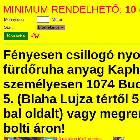
MINIMUM RENDELHETŐ:
10
Mennyiség:
Méter
Szín:
Kosárba
Fényesen csillogó ny
fürdőruha anyag Kaph
személyesen 1074 Bud
5. (Blaha Lujza tértől 5
bal oldalt) vagy megre
bolti áron!
A raktáron lévő színek a