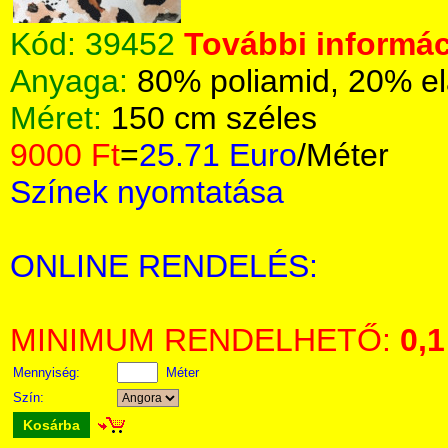
Kód:
39452
További informác
Anyaga:
80% poliamid, 20% el
Méret:
150 cm széles
9000 Ft
=
25.71 Euro
/Méter
Színek nyomtatása
ONLINE RENDELÉS:
MINIMUM RENDELHETŐ:
0,1
Mennyiség:
Méter
Szín:
Kosárba