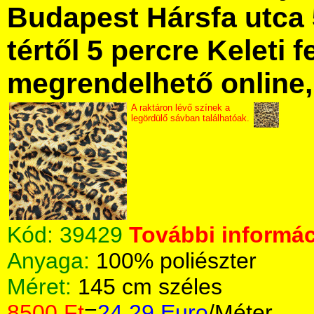
Budapest Hársfa utca 
tértől 5 percre Keleti f
megrendelhető online, 
A raktáron lévő színek a
legördülő sávban találhatóak.
Kód:
39429
További informác
Anyaga:
100% poliészter
Méret:
145 cm széles
8500 Ft
=
24.29 Euro
/Méter