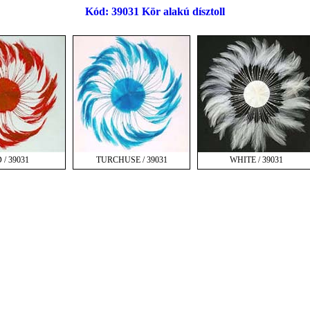
Kód: 39031 Kör alakú dísztoll
 / 39031
TURCHUSE / 39031
WHITE / 39031