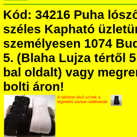
Kód: 34216 Puha lósz
széles Kapható üzlet
személyesen 1074 Bud
5. (Blaha Lujza tértől 5
bal oldalt) vagy megre
bolti áron!
A raktáron lévő színek a
legördülő sávban találhatóak.