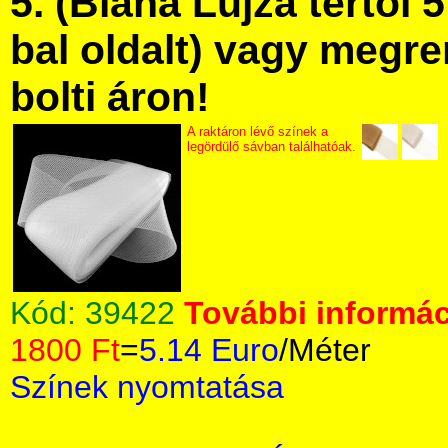
5. (Blaha Lujza tértől 5
bal oldalt) vagy megre
bolti áron!
A raktáron lévő színek a
legördülő sávban találhatóak.
Kód:
39422
További informác
1800 Ft
=
5.14 Euro
/Méter
Színek nyomtatása