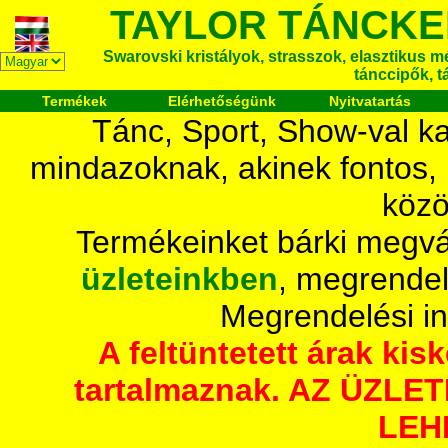
TAYLOR TÁNCKE
Swarovski kristályok, strasszok, elasztikus mét
tánccipők, t
Termékek
Elérhetőségünk
Nyitvatartás
Tánc, Sport, Show-val ka
mindazoknak, akinek fontos,
közö
Termékeinket bárki megvá
üzleteinkben
, megrendel
Megrendelési i
A feltüntetett árak ki
tartalmaznak. AZ ÜZL
LEH