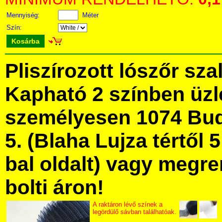
Mennyiség:
Méter
Szín:
Kosárba
Pliszírozott lószőr sz
Kapható 2 színben üz
személyesen 1074 Bud
5. (Blaha Lujza tértől 5
bal oldalt) vagy megre
bolti áron!
A raktáron lévő színek a
legördülő sávban találhatóak.