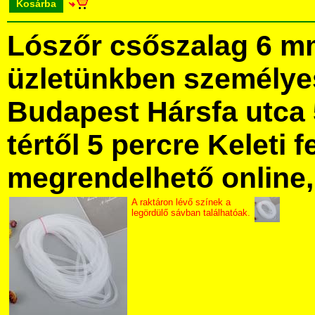
Kosárba
Lószőr csőszalag 6 m
üzletünkben személye
Budapest Hársfa utca 
tértől 5 percre Keleti f
megrendelhető online, 
A raktáron lévő színek a
legördülő sávban találhatóak.