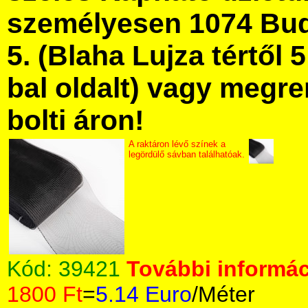
személyesen 1074 Bud
5. (Blaha Lujza tértől 5
bal oldalt) vagy megre
bolti áron!
A raktáron lévő színek a
legördülő sávban találhatóak.
Kód:
39421
További informác
1800 Ft
=
5.14 Euro
/Méter