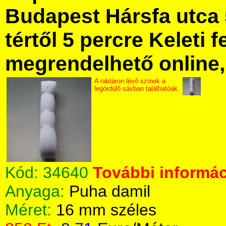
Budapest Hársfa utca 
tértől 5 percre Keleti f
megrendelhető online, 
A raktáron lévő színek a
legördülő sávban találhatóak.
Kód:
34640
További informác
Anyaga:
Puha damil
Méret:
16 mm széles