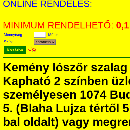
ONLINE RENDELÉS:
MINIMUM RENDELHETŐ:
0,1
Mennyiség:
Méter
Szín:
Kosárba
Kemény lószőr szalag
Kapható 2 színben üz
személyesen 1074 Bud
5. (Blaha Lujza tértől 5
bal oldalt) vagy megre