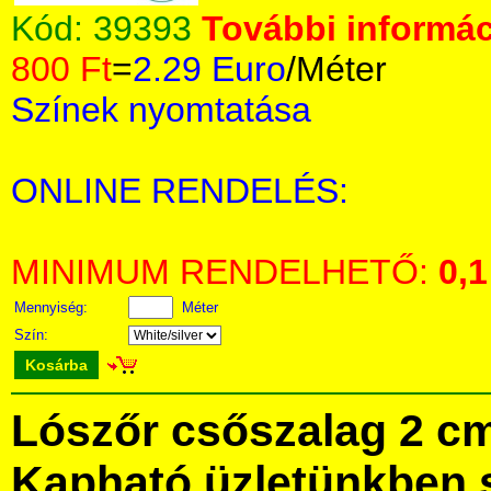
Kód:
39393
További informác
800 Ft
=
2.29 Euro
/Méter
Színek nyomtatása
ONLINE RENDELÉS:
MINIMUM RENDELHETŐ:
0,1
Mennyiség:
Méter
Szín:
Kosárba
Lószőr csőszalag 2 c
Kapható üzletünkben 