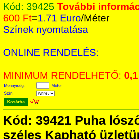
Kód:
39425
További informác
600 Ft
=
1.71 Euro
/Méter
Színek nyomtatása
ONLINE RENDELÉS:
MINIMUM RENDELHETŐ:
0,1
Mennyiség:
Méter
Szín:
Kosárba
Kód: 39421 Puha lósző
széles Kapható üzlet