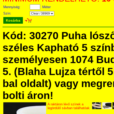
Mennyiség:
Méter
Szín:
Kosárba
Kód: 30270 Puha lósző
széles Kapható 5 szín
személyesen 1074 Bud
5. (Blaha Lujza tértől 5
bal oldalt) vagy megre
bolti áron!
A raktáron lévő színek a
legördülő sávban találhatóak.