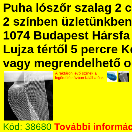
Puha lószőr szalag 2 
2 színben üzletünkbe
1074 Budapest Hársfa 
Lujza tértől 5 percre Ke
vagy megrendelhető onl
A raktáron lévő színek a
legördülő sávban találhatóak.
Kód:
38680
További informác