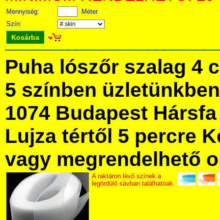
Mennyiség:
Méter
Szín:
Kosárba
Puha lószőr szalag 4 
5 színben üzletünkbe
1074 Budapest Hársfa 
Lujza tértől 5 percre Ke
vagy megrendelhető onl
A raktáron lévő színek a
legördülő sávban találhatóak.