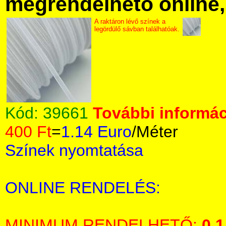
megrendelhető online, 
A raktáron lévő színek a
legördülő sávban találhatóak.
Kód:
39661
További informác
400 Ft
=
1.14 Euro
/Méter
Színek nyomtatása
ONLINE RENDELÉS:
MINIMUM RENDELHETŐ:
0,1