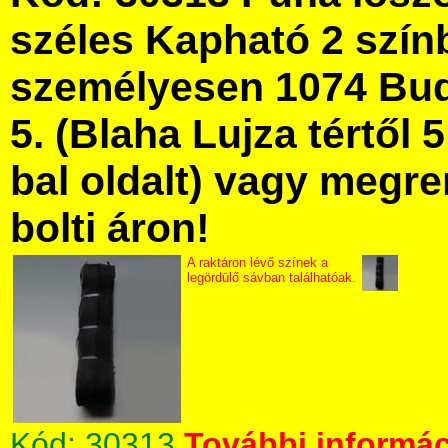
széles Kapható 2 szín
személyesen 1074 Bud
5. (Blaha Lujza tértől 5
bal oldalt) vagy megre
bolti áron!
A raktáron lévő színek a
legördülő sávban találhatóak.
Kód:
30313
További informác