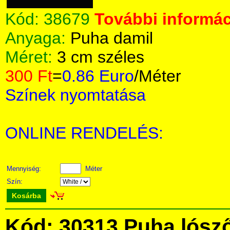
Kód:
38679
További informác
Anyaga:
Puha damil
Méret:
3 cm széles
300 Ft
=
0.86 Euro
/Méter
Színek nyomtatása
ONLINE RENDELÉS:
Mennyiség:
Méter
Szín:
Kosárba
Kód: 30313 Puha lósz