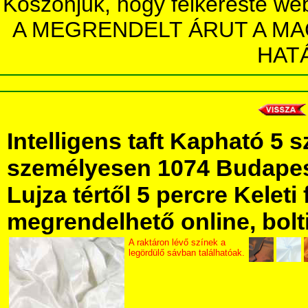
Köszönjük, hogy felkereste we
A MEGRENDELT ÁRUT A MA
HAT
Intelligens taft Kapható 5 
személyesen 1074 Budapest
Lujza tértől 5 percre Keleti 
megrendelhető online, bolt
A raktáron lévő színek a
legördülő sávban találhatóak.