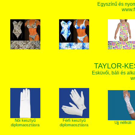
Egyszínű és nyom
www.f
TAYLOR-KE
Esküvői, báli és alk
w
Női kesztyű
Férfi kesztyű
Ujj nélküli
diplomaosztásra
diplomaosztásra