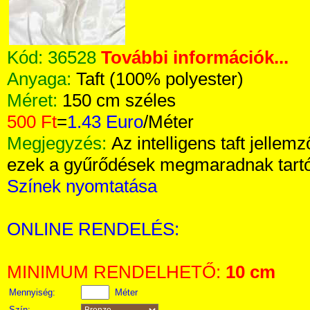
Kód:
36528
További információk...
Anyaga:
Taft (100% polyester)
Méret:
150 cm széles
500 Ft
=
1.43 Euro
/Méter
Megjegyzés:
Az intelligens taft jellem
ezek a gyűrődések megmaradnak tart
Színek nyomtatása
ONLINE RENDELÉS:
MINIMUM RENDELHETŐ:
10 cm
Mennyiség:
Méter
Szín: