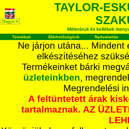
TAYLOR-ESK
SZAK
Méteráruk és kellékek meny
Termékek
Elérhetőségünk
Nyitvatartás
Ne járjon utána... Mindent
elkészítéséhez szüksé
Termékeinket bárki megvá
üzleteinkben
, megrendel
Megrendelési i
A feltüntetett árak ki
tartalmaznak. AZ ÜZL
LEH