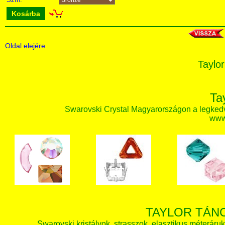
Kosárba
Oldal elejére
Taylor
Ta
Swarovski Crystal Magyarországon a legked
www.
TAYLOR TÁN
Swarovski kristályok, strasszok, elasztikus méteráruk, 