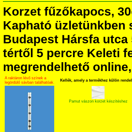
Korzet fűzőkapocs, 3
Kapható üzletünkben 
Budapest Hársfa utca 
tértől 5 percre Keleti f
megrendelhető online, 
A raktáron lévő színek a
Kellék, amely a termékhez külön rende
legördülő sávban találhatóak.
Pamut vászon korzet készítéshez