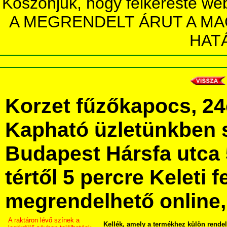
Köszönjük, hogy felkereste we
A MEGRENDELT ÁRUT A MA
HAT
Korzet fűzőkapocs, 2
Kapható üzletünkben 
Budapest Hársfa utca 
tértől 5 percre Keleti f
megrendelhető online, 
A raktáron lévő színek a
Kellék, amely a termékhez külön rende