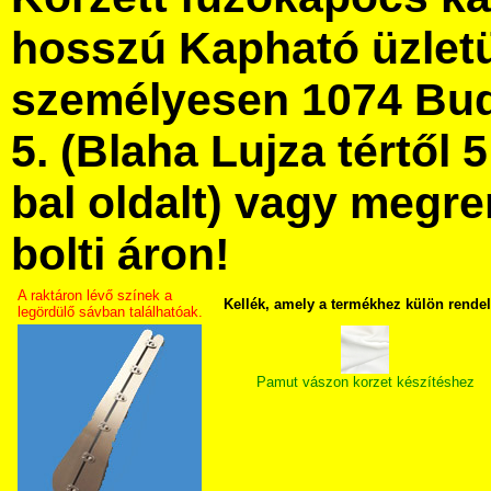
hosszú Kapható üzlet
személyesen 1074 Bud
5. (Blaha Lujza tértől 5
bal oldalt) vagy megre
bolti áron!
A raktáron lévő színek a
Kellék, amely a termékhez külön rende
legördülő sávban találhatóak.
Pamut vászon korzet készítéshez