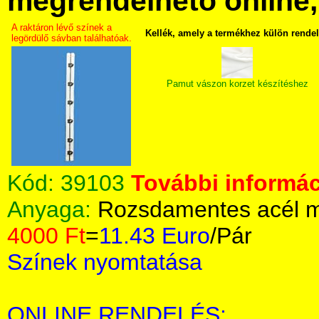
megrendelhető online, 
A raktáron lévő színek a
Kellék, amely a termékhez külön rende
legördülő sávban találhatóak.
Pamut vászon korzet készítéshez
Kód:
39103
További informác
Anyaga:
Rozsdamentes acél m
4000 Ft
=
11.43 Euro
/Pár
Színek nyomtatása
ONLINE RENDELÉS: