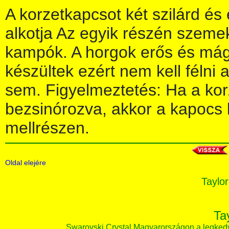
A korzetkapcsot két szilárd é
alkotja Az egyik részén szem
kampók. A horgok erős és má
készültek ezért nem kell félni 
sem. Figyelmeztetés: Ha a kor
bezsinórozva, akkor a kapocs 
mellrészen.
Oldal elejére
Taylor
Ta
Swarovski Crystal Magyarországon a legked