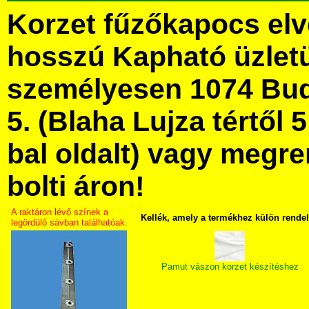
Korzet fűzőkapocs el
hosszú Kapható üzlet
személyesen 1074 Bud
5. (Blaha Lujza tértől 5
bal oldalt) vagy megre
bolti áron!
A raktáron lévő színek a
Kellék, amely a termékhez külön rende
legördülő sávban találhatóak.
Pamut vászon korzet készítéshez