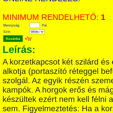
MINIMUM RENDELHETŐ:
1
Mennyiség:
Pár
Szín:
Kosárba
Leírás:
A korzetkapcsot két szilárd é
alkotja (portaszító réteggel be
szolgál. Az egyik részén sze
kampók. A horgok erős és má
készültek ezért nem kell félni 
sem. Figyelmeztetés: Ha a kor