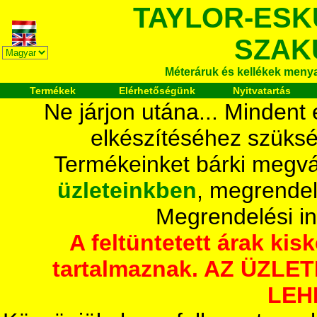
TAYLOR-ESK
SZAK
Méteráruk és kellékek meny
Termékek
Elérhetőségünk
Nyitvatartás
Ne járjon utána... Mindent
elkészítéséhez szüksé
Termékeinket bárki megvá
üzleteinkben
, megrendel
Megrendelési i
A feltüntetett árak ki
tartalmaznak. AZ ÜZL
LEH