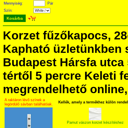
Mennyiség:
Pár
Szín:
Kosárba
Korzet fűzőkapocs, 2
Kapható üzletünkben 
Budapest Hársfa utca 
tértől 5 percre Keleti f
megrendelhető online, 
A raktáron lévő színek a
Kellék, amely a termékhez külön rende
legördülő sávban találhatóak.
Pamut vászon korzet készítéshez