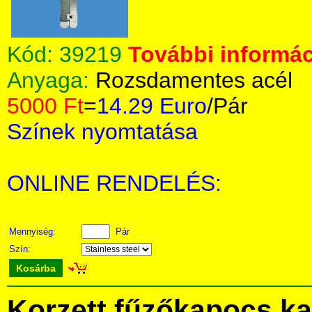
Kód:
39219
További informác
Anyaga:
Rozsdamentes acél
5000 Ft
=
14.29 Euro
/Pár
Színek nyomtatása
ONLINE RENDELÉS:
Mennyiség:
Pár
Szín:
Kosárba
Korzett fűzőkapocs ka