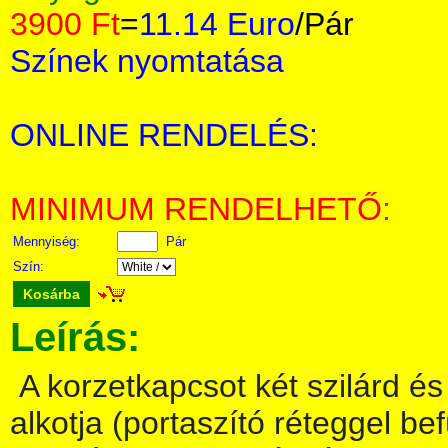
3900 Ft
=
11.14 Euro
/Pár
Színek nyomtatása
ONLINE RENDELÉS:
MINIMUM RENDELHETŐ:
Mennyiség:
Pár
Szín:
Kosárba
Leírás:
A korzetkapcsot két szilárd é
alkotja (portaszító réteggel be