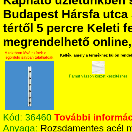
Kapható üzletünkben 
Budapest Hársfa utca 
tértől 5 percre Keleti f
megrendelhető online, 
A raktáron lévő színek a
Kellék, amely a termékhez külön rende
legördülő sávban találhatóak.
Pamut vászon korzet készítéshez
Kód:
36460
További informác
Anyaga:
Rozsdamentes acél m