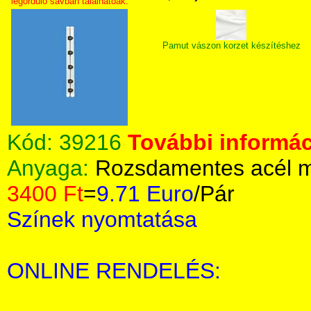
legördülő sávban találhatóak.
Pamut vászon korzet készítéshez
Kód:
39216
További informác
Anyaga:
Rozsdamentes acél m
3400 Ft
=
9.71 Euro
/Pár
Színek nyomtatása
ONLINE RENDELÉS: