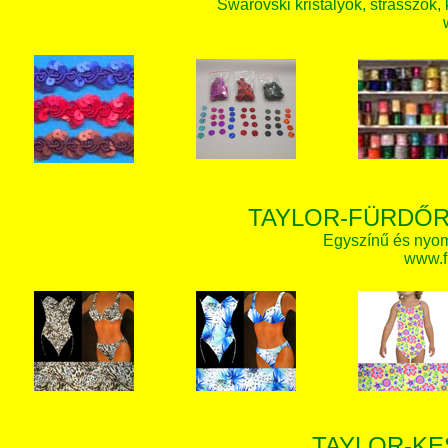
Swarovski kristályok, strasszok, k
TAYLOR-FÜRDŐR
Egyszínű és nyom
www.f
TAYLOR-KE