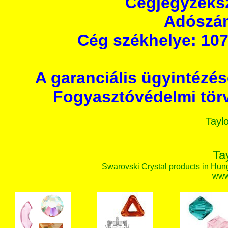
Cégjegyzéks
Adószám
Cég székhelye: 107
A garanciális ügyintézé
Fogyasztóvédelmi törv
Taylo
Ta
Swarovski Crystal products in Hunga
www.