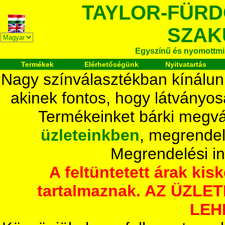
TAYLOR-FÜR
SZAK
Egyszínű és nyomottmi
Termékek
Elérhetőségünk
Nyitvatartás
Nagy színválasztékban kínálun
akinek fontos, hogy látványos
Termékeinket bárki megvá
üzleteinkben
, megrendel
Megrendelési i
A feltüntetett árak ki
tartalmaznak. AZ ÜZL
LEH