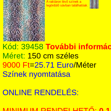
A raktáron lévő színek a
legördülő sávban találhatóak.
Kód:
39458
További informác
Méret:
150 cm széles
9000 Ft
=
25.71 Euro
/Méter
Színek nyomtatása
ONLINE RENDELÉS:
MINIMUM RENDELHETŐ:
0,1