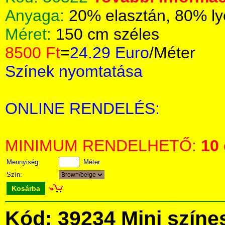
Anyaga:
20% elasztán, 80% ly
Méret:
150 cm széles
8500 Ft
=
24.29 Euro
/Méter
Színek nyomtatása
ONLINE RENDELÉS:
MINIMUM RENDELHETŐ:
10
Mennyiség:
Méter
Szín:
Kosárba
Kód: 39234 Mini színe