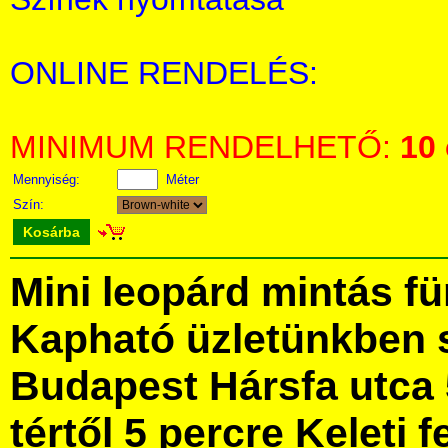
ONLINE RENDELÉS:
MINIMUM RENDELHETŐ:
10
Mennyiség:
Méter
Szín:
Kosárba
Mini leopárd mintás f
Kapható üzletünkben 
Budapest Hársfa utca 
tértől 5 percre Keleti f