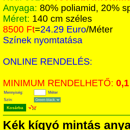
Anyaga:
80% poliamid, 20% s
Méret:
140 cm széles
8500 Ft
=
24.29 Euro
/Méter
Színek nyomtatása
ONLINE RENDELÉS:
MINIMUM RENDELHETŐ:
0,1
Mennyiség:
Méter
Szín:
Kosárba
Kék kígyó mintás any