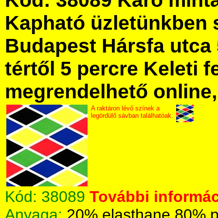
Kód: 38089 Káró mintá
Kapható üzletünkben 
Budapest Hársfa utca 
tértől 5 percre Keleti f
megrendelhető online, 
A raktáron lévő színek a
legördülő sávban találhatóak.
Kód:
38089
További informác
Anyaga:
20% elasthane 80% p