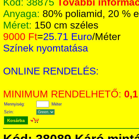
Kód:
38875
További informác
Anyaga:
80% poliamid, 20 % e
Méret:
150 cm széles
9000 Ft
=
25.71 Euro
/Méter
Színek nyomtatása
ONLINE RENDELÉS:
MINIMUM RENDELHETŐ:
0,1
Mennyiség:
Méter
Szín:
Kosárba