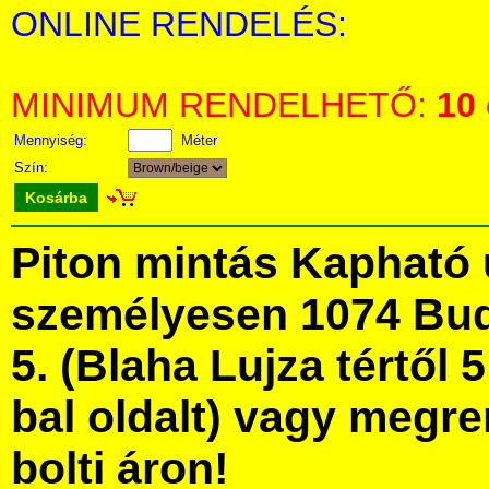
ONLINE RENDELÉS:
MINIMUM RENDELHETŐ:
10
Mennyiség:
Méter
Szín:
Kosárba
Piton mintás Kapható
személyesen 1074 Bud
5. (Blaha Lujza tértől 5
bal oldalt) vagy megre
bolti áron!