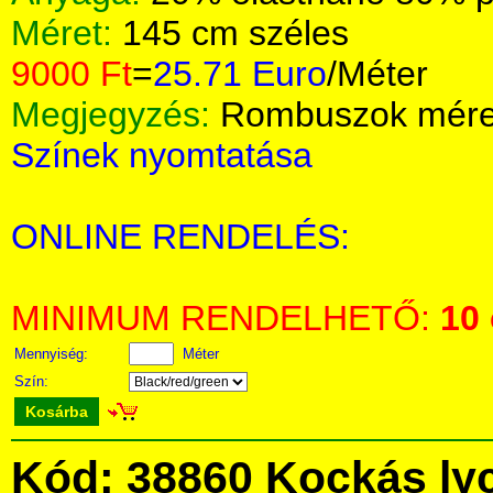
Méret:
145 cm széles
9000 Ft
=
25.71 Euro
/Méter
Megjegyzés:
Rombuszok méret
Színek nyomtatása
ONLINE RENDELÉS:
MINIMUM RENDELHETŐ:
10
Mennyiség:
Méter
Szín:
Kosárba
Kód: 38860 Kockás ly