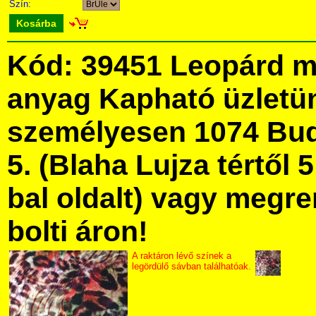
Szín:
Kosárba
Kód: 39451 Leopárd m
anyag Kapható üzletü
személyesen 1074 Bud
5. (Blaha Lujza tértől 5
bal oldalt) vagy megre
bolti áron!
A raktáron lévő színek a
legördülő sávban találhatóak.