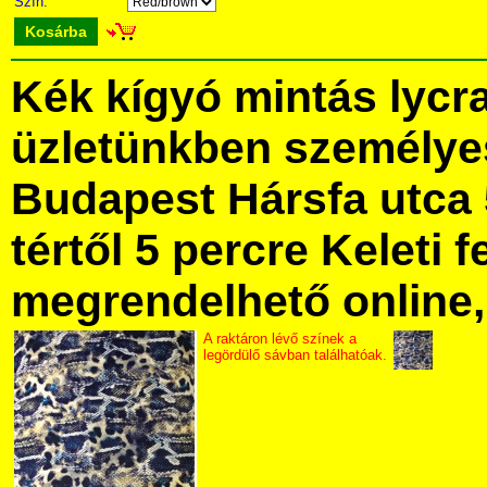
Szín:
Kosárba
Kék kígyó mintás lycr
üzletünkben személye
Budapest Hársfa utca 
tértől 5 percre Keleti f
megrendelhető online, 
A raktáron lévő színek a
legördülő sávban találhatóak.