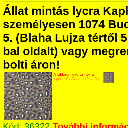
Állat mintás lycra Ka
személyesen 1074 Bud
5. (Blaha Lujza tértől 5
bal oldalt) vagy megre
bolti áron!
A raktáron lévő színek a
legördülő sávban találhatóak.
Kód:
36322
További informác