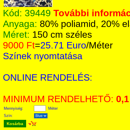
Kód:
39449
További informác
Anyaga:
80% poliamid, 20% el
Méret:
150 cm széles
9000 Ft
=
25.71 Euro
/Méter
Színek nyomtatása
ONLINE RENDELÉS:
MINIMUM RENDELHETŐ:
0,1
Mennyiség:
Méter
Szín:
Kosárba