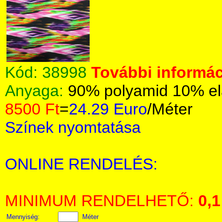
Kód:
38998
További informác
Anyaga:
90% polyamid 10% el
8500 Ft
=
24.29 Euro
/Méter
Színek nyomtatása
ONLINE RENDELÉS:
MINIMUM RENDELHETŐ:
0,1
Mennyiség:
Méter