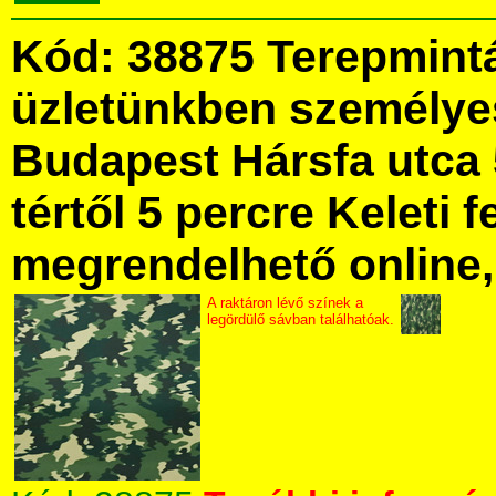
Kód: 38875 Terepmint
üzletünkben személye
Budapest Hársfa utca 
tértől 5 percre Keleti f
megrendelhető online, 
A raktáron lévő színek a
legördülő sávban találhatóak.