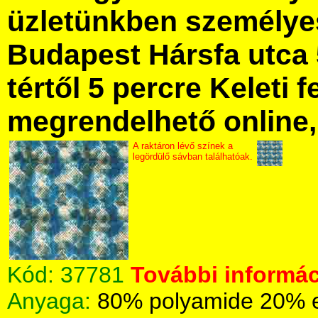
üzletünkben személye
Budapest Hársfa utca 
tértől 5 percre Keleti f
megrendelhető online, 
A raktáron lévő színek a
legördülő sávban találhatóak.
Kód:
37781
További informác
Anyaga:
80% polyamide 20% 