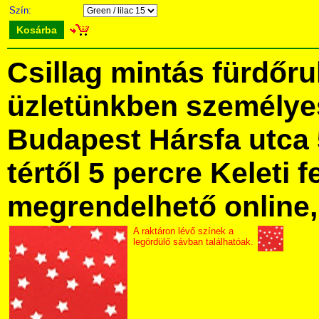
Szín:
Kosárba
Csillag mintás fürdőr
üzletünkben személye
Budapest Hársfa utca 
tértől 5 percre Keleti f
megrendelhető online, 
A raktáron lévő színek a
legördülő sávban találhatóak.