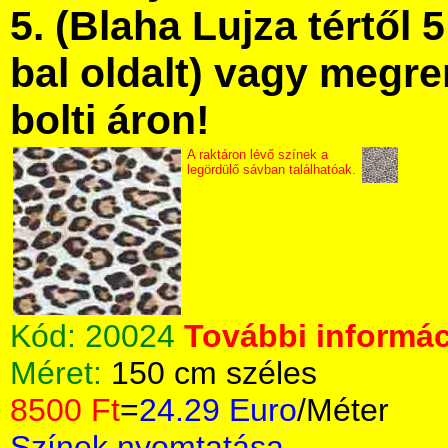
5. (Blaha Lujza tértől 5
bal oldalt) vagy megre
bolti áron!
A raktáron lévő színek a
legördülő sávban találhatóak.
Kód:
20024
További informác
Méret:
150 cm széles
8500 Ft
=
24.29 Euro
/Méter
Színek nyomtatása