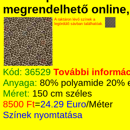
megrendelhető online, 
A raktáron lévő színek a
legördülő sávban találhatóak.
Kód:
36529
További informác
Anyaga:
80% polyamide 20% 
Méret:
150 cm széles
8500 Ft
=
24.29 Euro
/Méter
Színek nyomtatása