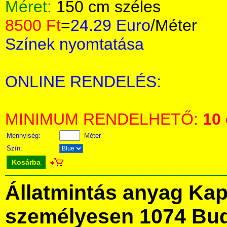
Méret:
150 cm széles
8500 Ft
=
24.29 Euro
/Méter
Színek nyomtatása
ONLINE RENDELÉS:
MINIMUM RENDELHETŐ:
10
Mennyiség:
Méter
Szín:
Kosárba
Állatmintás anyag Ka
személyesen 1074 Bud