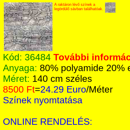
A raktáron lévő színek a
legördülő sávban találhatóak.
Kód:
36484
További informác
Anyaga:
80% polyamide 20% 
Méret:
140 cm széles
8500 Ft
=
24.29 Euro
/Méter
Színek nyomtatása
ONLINE RENDELÉS: