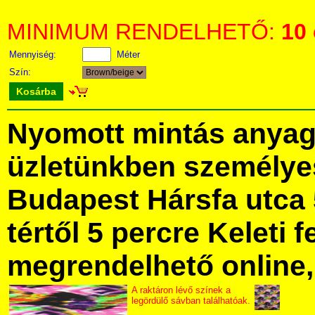
MINIMUM RENDELHETŐ:
10
Mennyiség:
Méter
Szín:
Kosárba
Nyomott mintás anya
üzletünkben személye
Budapest Hársfa utca 
tértől 5 percre Keleti f
megrendelhető online, 
A raktáron lévő színek a
legördülő sávban találhatóak.