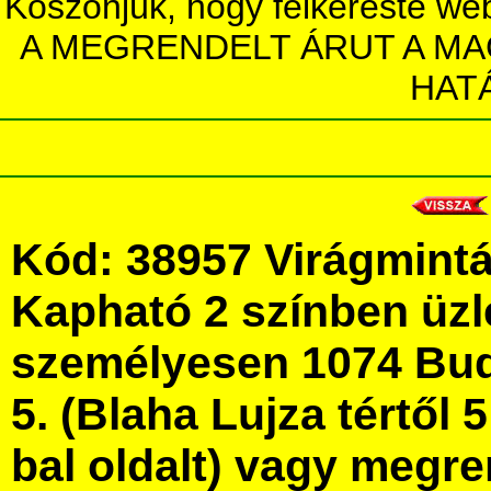
Köszönjük, hogy felkereste we
A MEGRENDELT ÁRUT A MA
HAT
Kód: 38957 Virágmint
Kapható 2 színben üz
személyesen 1074 Bud
5. (Blaha Lujza tértől 5
bal oldalt) vagy megre