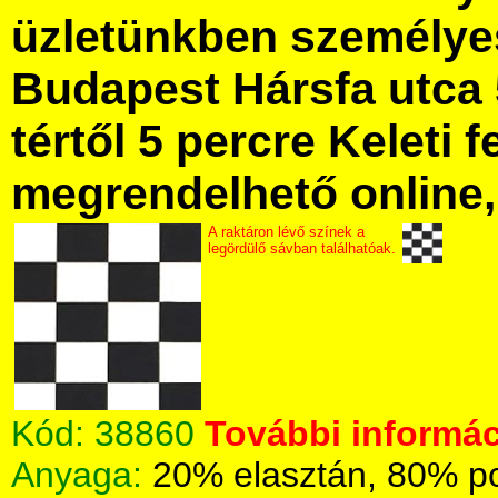
üzletünkben személye
Budapest Hársfa utca 
tértől 5 percre Keleti f
megrendelhető online, 
A raktáron lévő színek a
legördülő sávban találhatóak.
Kód:
38860
További informác
Anyaga:
20% elasztán, 80% po