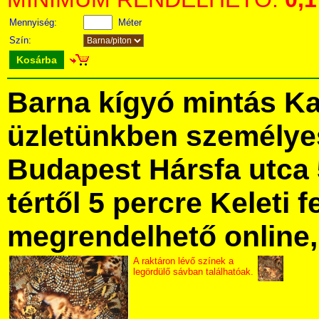
Mennyiség:
Méter
Szín:
Kosárba
Barna kígyó mintás K
üzletünkben személye
Budapest Hársfa utca 
tértől 5 percre Keleti f
megrendelhető online, 
A raktáron lévő színek a
legördülő sávban találhatóak.