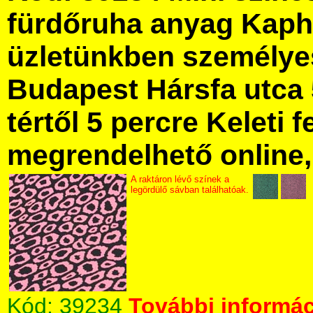
fürdőruha anyag Kaph
üzletünkben személye
Budapest Hársfa utca 
tértől 5 percre Keleti f
megrendelhető online, 
A raktáron lévő színek a
legördülő sávban találhatóak.
Kód:
39234
További informác