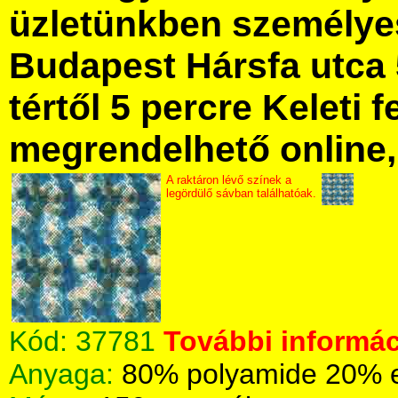
üzletünkben személye
Budapest Hársfa utca 
tértől 5 percre Keleti f
megrendelhető online, 
A raktáron lévő színek a
legördülő sávban találhatóak.
Kód:
37781
További informác
Anyaga:
80% polyamide 20% 