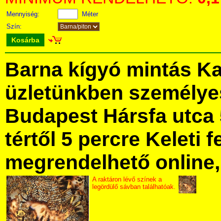
Mennyiség:
Méter
Szín:
Kosárba
Barna kígyó mintás K
üzletünkben személye
Budapest Hársfa utca 
tértől 5 percre Keleti f
megrendelhető online, 
A raktáron lévő színek a
legördülő sávban találhatóak.