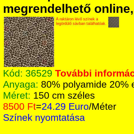
megrendelhető online, 
A raktáron lévő színek a
legördülő sávban találhatóak.
Kód:
36529
További informác
Anyaga:
80% polyamide 20% 
Méret:
150 cm széles
8500 Ft
=
24.29 Euro
/Méter
Színek nyomtatása