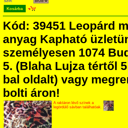
Szín:
Kosárba
Kód: 39451 Leopárd m
anyag Kapható üzletü
személyesen 1074 Bud
5. (Blaha Lujza tértől 5
bal oldalt) vagy megre
bolti áron!
A raktáron lévő színek a
legördülő sávban találhatóak.