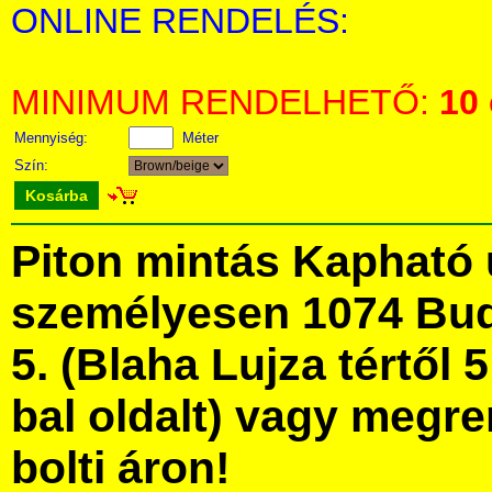
ONLINE RENDELÉS:
MINIMUM RENDELHETŐ:
10
Mennyiség:
Méter
Szín:
Kosárba
Piton mintás Kapható
személyesen 1074 Bud
5. (Blaha Lujza tértől 5
bal oldalt) vagy megre
bolti áron!