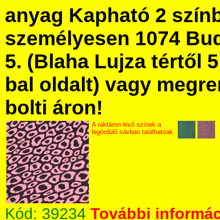
anyag Kapható 2 szín
személyesen 1074 Bud
5. (Blaha Lujza tértől 5
bal oldalt) vagy megre
bolti áron!
A raktáron lévő színek a
legördülő sávban találhatóak.
Kód:
39234
További informác