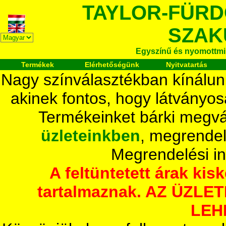
TAYLOR-FÜR
SZAK
Egyszínű és nyomottmi
Termékek
Elérhetőségünk
Nyitvatartás
Nagy színválasztékban kínálun
akinek fontos, hogy látványos
Termékeinket bárki megvá
üzleteinkben
, megrendel
Megrendelési i
A feltüntetett árak ki
tartalmaznak. AZ ÜZL
LEH