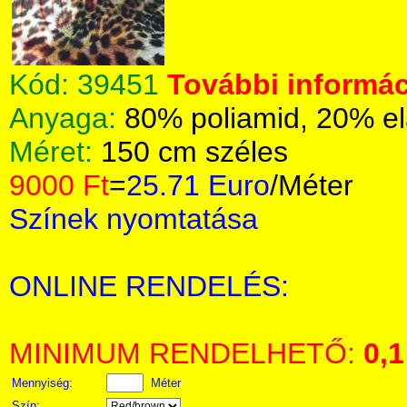
Kód:
39451
További informác
Anyaga:
80% poliamid, 20% el
Méret:
150 cm széles
9000 Ft
=
25.71 Euro
/Méter
Színek nyomtatása
ONLINE RENDELÉS:
MINIMUM RENDELHETŐ:
0,1
Mennyiség:
Méter
Szín: