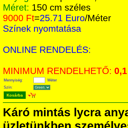
Méret:
150 cm széles
9000 Ft
=
25.71 Euro
/Méter
Színek nyomtatása
ONLINE RENDELÉS:
MINIMUM RENDELHETŐ:
0,1
Mennyiség:
Méter
Szín:
Kosárba
Káró mintás lycra an
üzletünkben személye