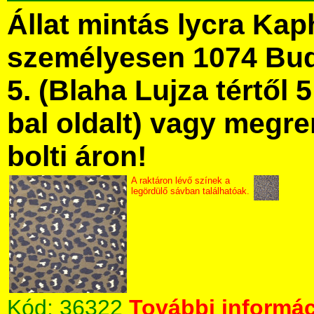
Állat mintás lycra Ka
személyesen 1074 Bud
5. (Blaha Lujza tértől 5
bal oldalt) vagy megre
bolti áron!
A raktáron lévő színek a
legördülő sávban találhatóak.
Kód:
36322
További informác