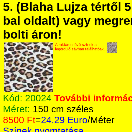
5. (Blaha Lujza tértől 5
bal oldalt) vagy megre
bolti áron!
A raktáron lévő színek a
legördülő sávban találhatóak.
Kód:
20024
További informác
Méret:
150 cm széles
8500 Ft
=
24.29 Euro
/Méter
Színek nyomtatása