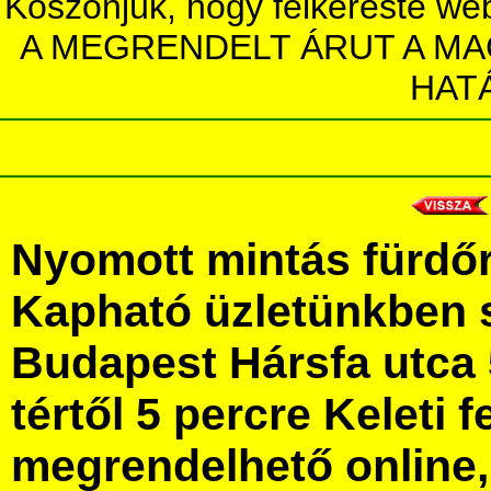
Köszönjük, hogy felkereste we
A MEGRENDELT ÁRUT A MA
HAT
Nyomott mintás fürdő
Kapható üzletünkben 
Budapest Hársfa utca 
tértől 5 percre Keleti f
megrendelhető online, 