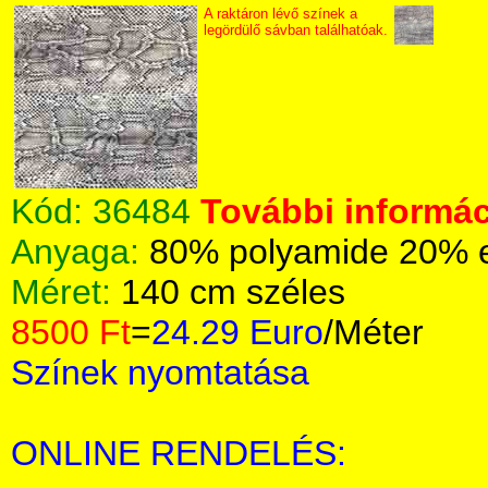
A raktáron lévő színek a
legördülő sávban találhatóak.
Kód:
36484
További informác
Anyaga:
80% polyamide 20% 
Méret:
140 cm széles
8500 Ft
=
24.29 Euro
/Méter
Színek nyomtatása
ONLINE RENDELÉS: