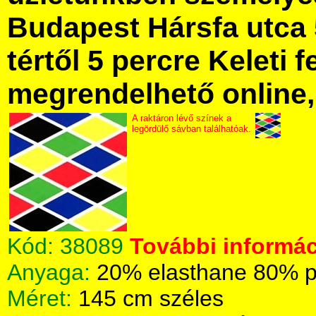
Budapest Hársfa utca 
tértől 5 percre Keleti f
megrendelhető online, 
A raktáron lévő színek a
legördülő sávban találhatóak.
Kód:
38089
További informác
Anyaga:
20% elasthane 80% p
Méret:
145 cm széles