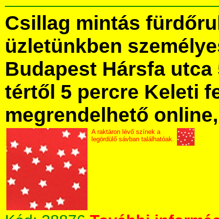
Csillag mintás fürdőr
üzletünkben személye
Budapest Hársfa utca 
tértől 5 percre Keleti f
megrendelhető online, 
A raktáron lévő színek a
legördülő sávban találhatóak.