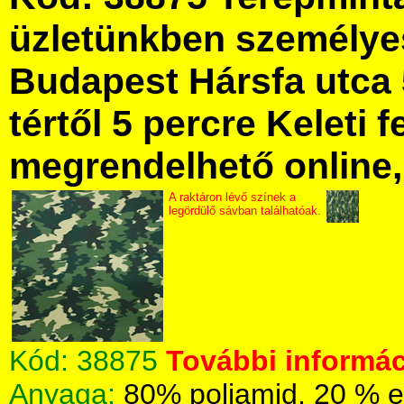
üzletünkben személye
Budapest Hársfa utca 
tértől 5 percre Keleti f
megrendelhető online, 
A raktáron lévő színek a
legördülő sávban találhatóak.
Kód:
38875
További informác
Anyaga:
80% poliamid, 20 % e