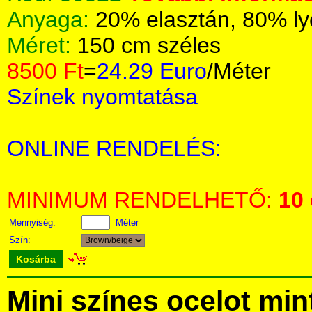
Anyaga:
20% elasztán, 80% ly
Méret:
150 cm széles
8500 Ft
=
24.29 Euro
/Méter
Színek nyomtatása
ONLINE RENDELÉS:
MINIMUM RENDELHETŐ:
10
Mennyiség:
Méter
Szín:
Kosárba
Mini színes ocelot mi