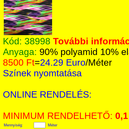
Kód:
38998
További informác
Anyaga:
90% polyamid 10% el
8500 Ft
=
24.29 Euro
/Méter
Színek nyomtatása
ONLINE RENDELÉS:
MINIMUM RENDELHETŐ:
0,1
Mennyiség:
Méter