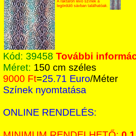
A raktáron lévő színek a
legördülő sávban találhatóak.
Kód:
39458
További informác
Méret:
150 cm széles
9000 Ft
=
25.71 Euro
/Méter
Színek nyomtatása
ONLINE RENDELÉS:
MINIMUM RENDELHETŐ:
0,1