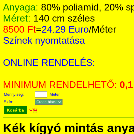
Anyaga:
80% poliamid, 20% s
Méret:
140 cm széles
8500 Ft
=
24.29 Euro
/Méter
Színek nyomtatása
ONLINE RENDELÉS:
MINIMUM RENDELHETŐ:
0,1
Mennyiség:
Méter
Szín:
Kosárba
Kék kígyó mintás any