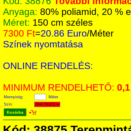
Kód:
38876
További informác
Anyaga:
80% poliamid, 20 % e
Méret:
150 cm széles
7300 Ft
=
20.86 Euro
/Méter
Színek nyomtatása
ONLINE RENDELÉS:
MINIMUM RENDELHETŐ:
0,1
Mennyiség:
Méter
Szín:
Kosárba
Kód: 38875 Terepmint