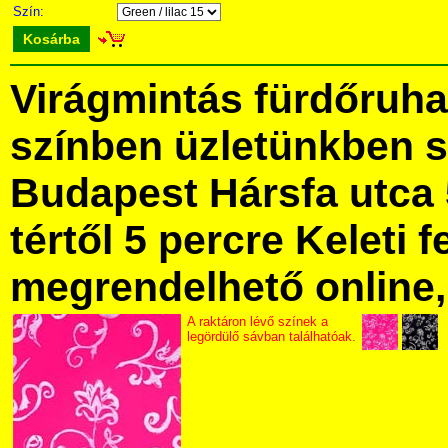
Szín:
Kosárba
Virágmintás fürdőruh
színben üzletünkben 
Budapest Hársfa utca 
tértől 5 percre Keleti f
megrendelhető online, 
A raktáron lévő színek a
legördülő sávban találhatóak.