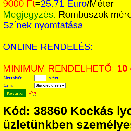
9000 Ft
=
25.71 Euro
/Méter
Megjegyzés:
Rombuszok méret
Színek nyomtatása
ONLINE RENDELÉS:
MINIMUM RENDELHETŐ:
10
Mennyiség:
Méter
Szín:
Kosárba
Kód: 38860 Kockás ly
üzletünkben személye