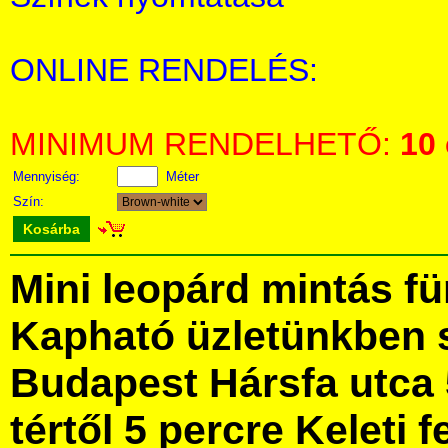
ONLINE RENDELÉS:
MINIMUM RENDELHETŐ:
10
Mennyiség:
Méter
Szín:
Kosárba
Mini leopárd mintás f
Kapható üzletünkben 
Budapest Hársfa utca 
tértől 5 percre Keleti f