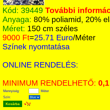
Kód:
39449
További informác
Anyaga:
80% poliamid, 20% el
Méret:
150 cm széles
9000 Ft
=
25.71 Euro
/Méter
Színek nyomtatása
ONLINE RENDELÉS:
MINIMUM RENDELHETŐ:
0,1
Mennyiség:
Méter
Szín:
Kosárba