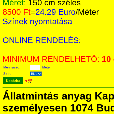
Méret:
150 cm széles
8500 Ft
=
24.29 Euro
/Méter
Színek nyomtatása
ONLINE RENDELÉS:
MINIMUM RENDELHETŐ:
10
Mennyiség:
Méter
Szín:
Kosárba
Állatmintás anyag Ka
személyesen 1074 Bud