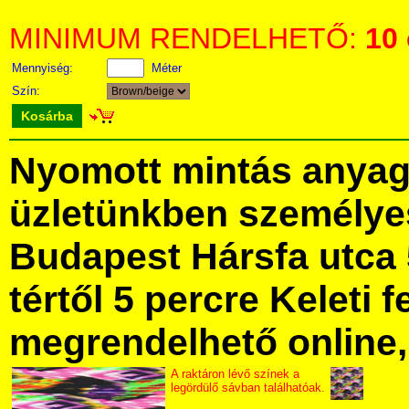
MINIMUM RENDELHETŐ:
10
Mennyiség:
Méter
Szín:
Kosárba
Nyomott mintás anya
üzletünkben személye
Budapest Hársfa utca 
tértől 5 percre Keleti f
megrendelhető online, 
A raktáron lévő színek a
legördülő sávban találhatóak.