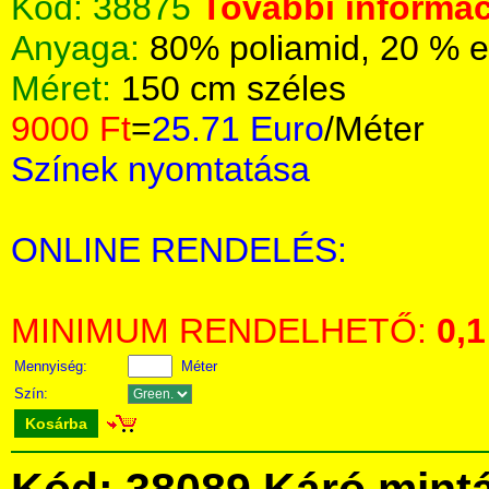
Kód:
38875
További informác
Anyaga:
80% poliamid, 20 % e
Méret:
150 cm széles
9000 Ft
=
25.71 Euro
/Méter
Színek nyomtatása
ONLINE RENDELÉS:
MINIMUM RENDELHETŐ:
0,1
Mennyiség:
Méter
Szín:
Kosárba