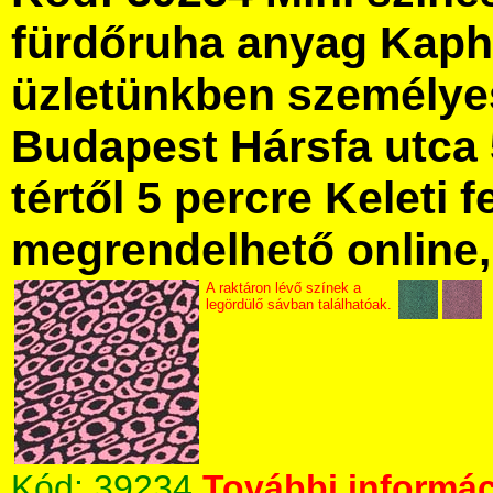
fürdőruha anyag Kaph
üzletünkben személye
Budapest Hársfa utca 
tértől 5 percre Keleti f
megrendelhető online, 
A raktáron lévő színek a
legördülő sávban találhatóak.
Kód:
39234
További informác