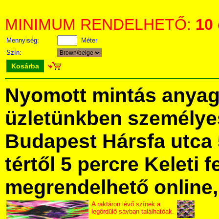
MINIMUM RENDELHETŐ:
10
Mennyiség:
Méter
Szín:
Kosárba
Nyomott mintás anya
üzletünkben személye
Budapest Hársfa utca 
tértől 5 percre Keleti f
megrendelhető online, 
A raktáron lévő színek a
legördülő sávban találhatóak.