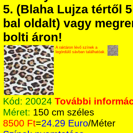
5. (Blaha Lujza tértől 5
bal oldalt) vagy megre
bolti áron!
A raktáron lévő színek a
legördülő sávban találhatóak.
Kód:
20024
További informác
Méret:
150 cm széles
8500 Ft
=
24.29 Euro
/Méter