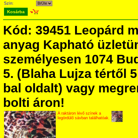
Szín:
Kosárba
Kód: 39451 Leopárd m
anyag Kapható üzletü
személyesen 1074 Bud
5. (Blaha Lujza tértől 5
bal oldalt) vagy megre
bolti áron!
A raktáron lévő színek a
legördülő sávban találhatóak.