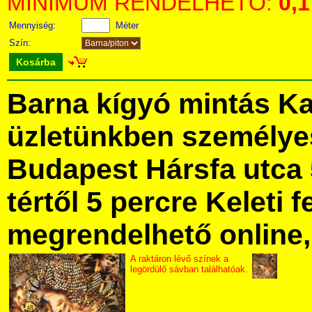
MINIMUM RENDELHETŐ:
0,1
Mennyiség:
Méter
Szín:
Kosárba
Barna kígyó mintás K
üzletünkben személye
Budapest Hársfa utca 
tértől 5 percre Keleti f
megrendelhető online, 
A raktáron lévő színek a
legördülő sávban találhatóak.