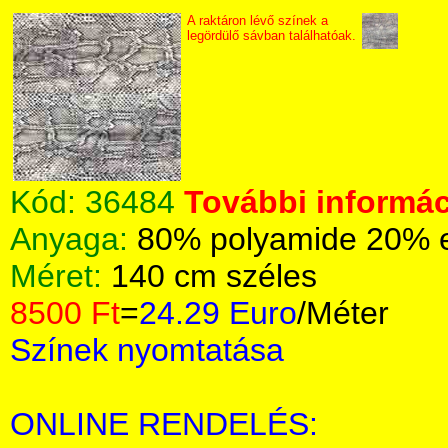
A raktáron lévő színek a
legördülő sávban találhatóak.
Kód:
36484
További informác
Anyaga:
80% polyamide 20% 
Méret:
140 cm széles
8500 Ft
=
24.29 Euro
/Méter
Színek nyomtatása
ONLINE RENDELÉS: