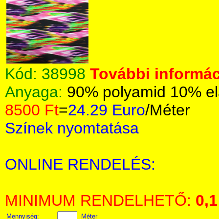
Kód:
38998
További informác
Anyaga:
90% polyamid 10% el
8500 Ft
=
24.29 Euro
/Méter
Színek nyomtatása
ONLINE RENDELÉS:
MINIMUM RENDELHETŐ:
0,1
Mennyiség:
Méter