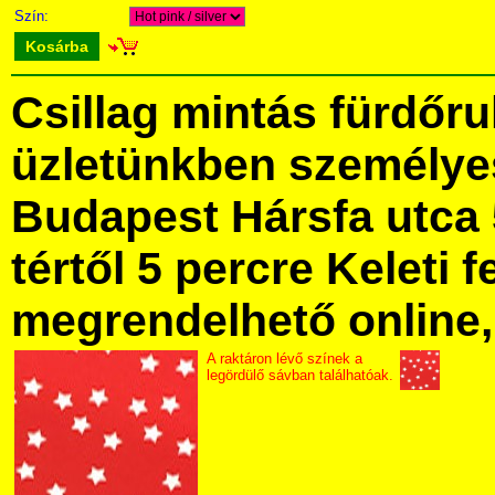
Szín:
Kosárba
Csillag mintás fürdőr
üzletünkben személye
Budapest Hársfa utca 
tértől 5 percre Keleti f
megrendelhető online, 
A raktáron lévő színek a
legördülő sávban találhatóak.