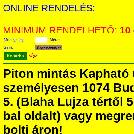
ONLINE RENDELÉS:
MINIMUM RENDELHETŐ:
10
Mennyiség:
Méter
Szín:
Kosárba
Piton mintás Kapható
személyesen 1074 Bud
5. (Blaha Lujza tértől 5
bal oldalt) vagy megre
bolti áron!