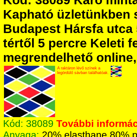
Kód: 38089 Káró mintá
Kapható üzletünkben 
Budapest Hársfa utca 
tértől 5 percre Keleti f
megrendelhető online, 
A raktáron lévő színek a
legördülő sávban találhatóak.
Kód:
38089
További informác
Anyaga:
20% elasthane 80% p