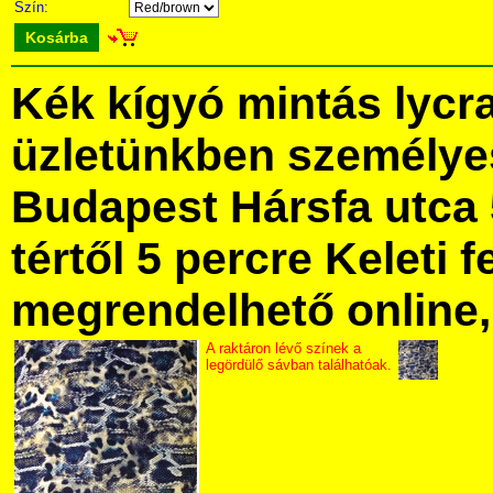
Szín:
Kosárba
Kék kígyó mintás lycr
üzletünkben személye
Budapest Hársfa utca 
tértől 5 percre Keleti f
megrendelhető online, 
A raktáron lévő színek a
legördülő sávban találhatóak.