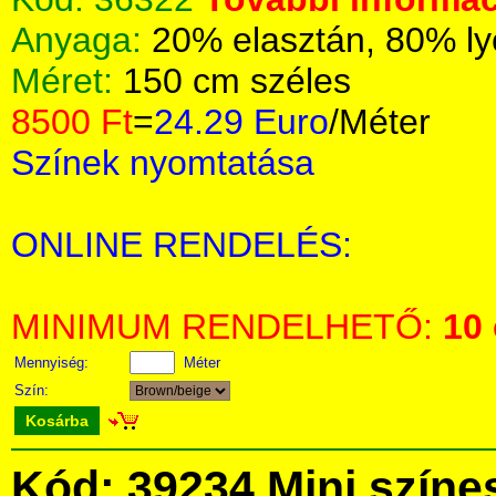
Anyaga:
20% elasztán, 80% ly
Méret:
150 cm széles
8500 Ft
=
24.29 Euro
/Méter
Színek nyomtatása
ONLINE RENDELÉS:
MINIMUM RENDELHETŐ:
10
Mennyiség:
Méter
Szín:
Kosárba
Kód: 39234 Mini színe