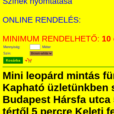
Színek nyomtatása
ONLINE RENDELÉS:
MINIMUM RENDELHETŐ:
10
Mennyiség:
Méter
Szín:
Kosárba
Mini leopárd mintás f
Kapható üzletünkben 
Budapest Hársfa utca 
tértől 5 percre Keleti f