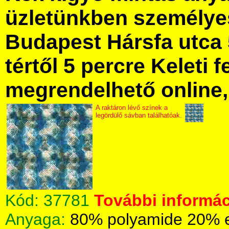
üzletünkben személye
Budapest Hársfa utca 
tértől 5 percre Keleti f
megrendelhető online, 
A raktáron lévő színek a
legördülő sávban találhatóak.
Kód:
37781
További informác
Anyaga:
80% polyamide 20% 