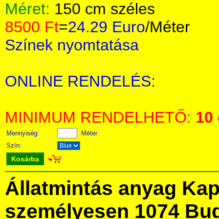
Méret:
150 cm széles
8500 Ft
=
24.29 Euro
/Méter
Színek nyomtatása
ONLINE RENDELÉS:
MINIMUM RENDELHETŐ:
10
Mennyiség:
Méter
Szín:
Kosárba
Állatmintás anyag Ka
személyesen 1074 Bud