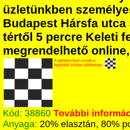
üzletünkben személye
Budapest Hársfa utca 
tértől 5 percre Keleti f
megrendelhető online, 
A raktáron lévő színek a
legördülő sávban találhatóak.
Kód:
38860
További informác
Anyaga:
20% elasztán, 80% po