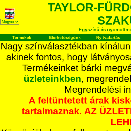
TAYLOR-FÜR
SZAK
Egyszínű és nyomottmi
Termékek
Elérhetőségünk
Nyitvatartás
Nagy színválasztékban kínálun
akinek fontos, hogy látványos
Termékeinket bárki megvá
üzleteinkben
, megrendel
Megrendelési i
A feltüntetett árak ki
tartalmaznak. AZ ÜZL
LEH