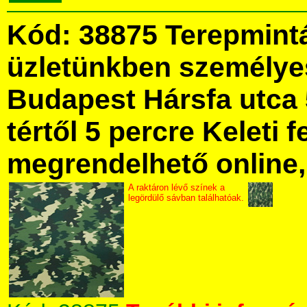
Kód: 38875 Terepmint
üzletünkben személye
Budapest Hársfa utca 
tértől 5 percre Keleti f
megrendelhető online, 
A raktáron lévő színek a
legördülő sávban találhatóak.