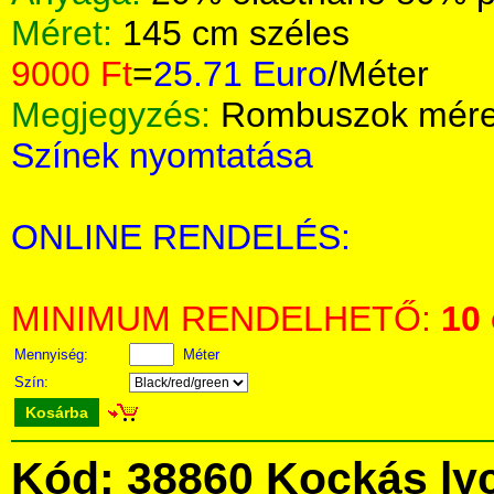
Méret:
145 cm széles
9000 Ft
=
25.71 Euro
/Méter
Megjegyzés:
Rombuszok méret
Színek nyomtatása
ONLINE RENDELÉS:
MINIMUM RENDELHETŐ:
10
Mennyiség:
Méter
Szín:
Kosárba
Kód: 38860 Kockás ly