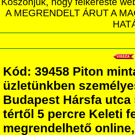
Köszönjük, hogy felkereste we
A MEGRENDELT ÁRUT A MA
HAT
Kód: 39458 Piton mint
üzletünkben személye
Budapest Hársfa utca 
tértől 5 percre Keleti f
megrendelhető online, 