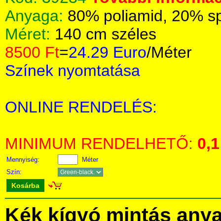
Anyaga:
80% poliamid, 20% s
Méret:
140 cm széles
8500 Ft
=
24.29 Euro
/Méter
Színek nyomtatása
ONLINE RENDELÉS:
MINIMUM RENDELHETŐ:
0,1
Mennyiség:
Méter
Szín:
Kosárba
Kék kígyó mintás any