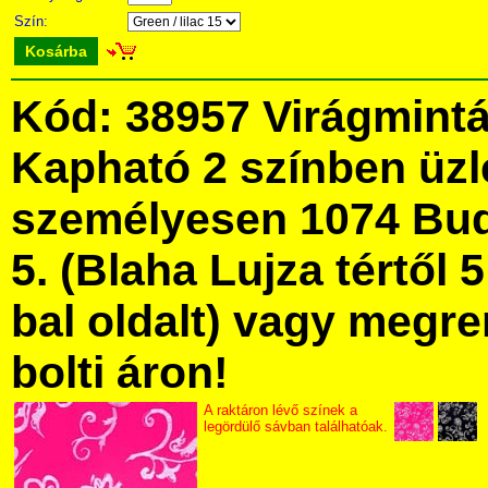
Szín:
Kosárba
Kód: 38957 Virágmint
Kapható 2 színben üz
személyesen 1074 Bud
5. (Blaha Lujza tértől 5
bal oldalt) vagy megre
bolti áron!
A raktáron lévő színek a
legördülő sávban találhatóak.