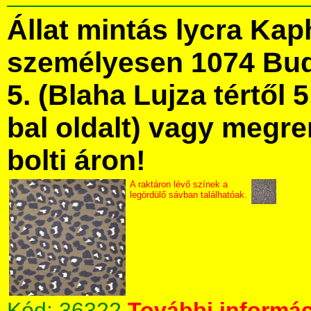
Állat mintás lycra Ka
személyesen 1074 Bud
5. (Blaha Lujza tértől 5
bal oldalt) vagy megre
bolti áron!
A raktáron lévő színek a
legördülő sávban találhatóak.
Kód:
36322
További informác