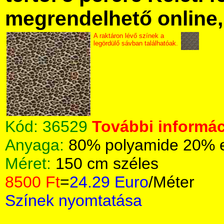
megrendelhető online, 
A raktáron lévő színek a
legördülő sávban találhatóak.
Kód:
36529
További informác
Anyaga:
80% polyamide 20% 
Méret:
150 cm széles
8500 Ft
=
24.29 Euro
/Méter
Színek nyomtatása