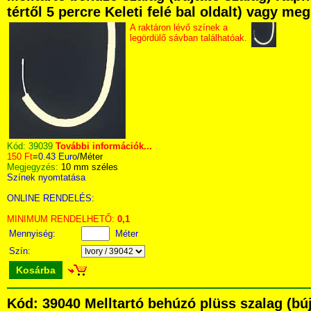
tértől 5 percre Keleti felé bal oldalt) vagy me
A raktáron lévő színek a
legördülő sávban találhatóak.
Kód:
39039
További információk...
150 Ft
=
0.43 Euro
/Méter
Megjegyzés:
10 mm széles
Színek nyomtatása
ONLINE RENDELÉS:
MINIMUM RENDELHETŐ:
0,1
Mennyiség:
Méter
Szín:
Kosárba
Kód: 39040 Melltartó behúzó plüss szalag (b