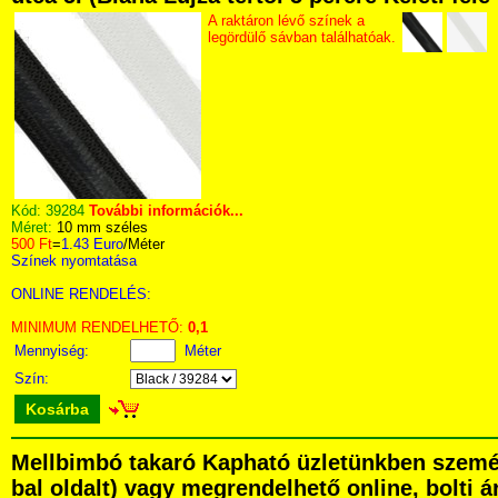
A raktáron lévő színek a
legördülő sávban találhatóak.
Kód:
39284
További információk...
Méret:
10 mm széles
500 Ft
=
1.43 Euro
/Méter
Színek nyomtatása
ONLINE RENDELÉS:
MINIMUM RENDELHETŐ:
0,1
Mennyiség:
Méter
Szín:
Kosárba
Mellbimbó takaró Kapható üzletünkben személy
bal oldalt) vagy megrendelhető online, bolti á