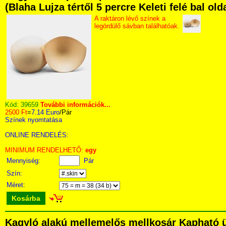
(Blaha Lujza tértől 5 percre Keleti felé bal ol
A raktáron lévő színek a
legördülő sávban találhatóak.
Kód:
39659
További információk...
2500 Ft
=
7.14 Euro
/Pár
Színek nyomtatása
ONLINE RENDELÉS:
MINIMUM RENDELHETŐ:
egy
Mennyiség:
Pár
Szín:
Méret:
Kosárba
Kagyló alakú mellemelős mellkosár Kapható ü