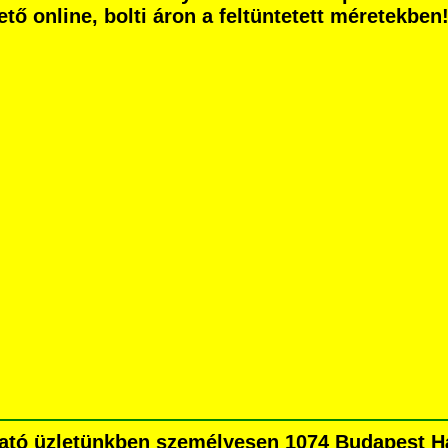
ető online, bolti áron a feltüntetett méretekben
ható üzletünkben személyesen 1074 Budapest Há