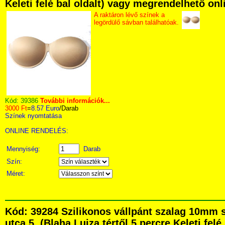
Keleti felé bal oldalt) vagy megrendelhető onli
A raktáron lévő színek a
legördülő sávban találhatóak.
Kód:
39386
További információk...
3000 Ft
=
8.57 Euro
/Darab
Színek nyomtatása
ONLINE RENDELÉS:
Mennyiség:
Darab
Szín:
Méret:
Kód: 39284 Szilikonos vállpánt szalag 10mm 
utca 5. (Blaha Lujza tértől 5 percre Keleti fel