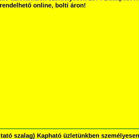
grendelhető online, bolti áron!
újtató szalag) Kapható üzletünkben személyese