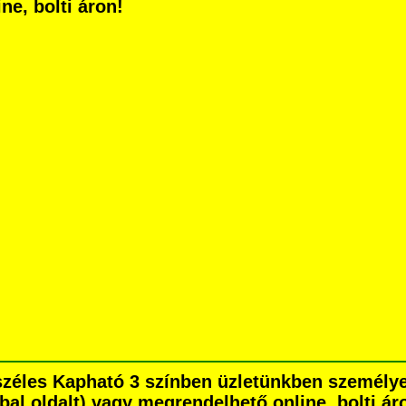
ne, bolti áron!
széles Kapható 3 színben üzletünkben személy
é bal oldalt) vagy megrendelhető online, bolti ár