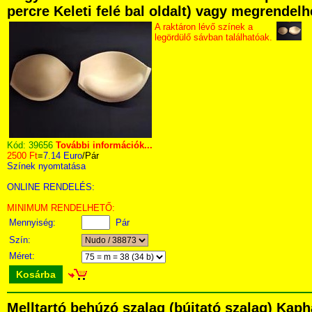
percre Keleti felé bal oldalt) vagy megrendelh
A raktáron lévő színek a
legördülő sávban találhatóak.
Kód:
39656
További információk...
2500 Ft
=
7.14 Euro
/Pár
Színek nyomtatása
ONLINE RENDELÉS:
MINIMUM RENDELHETŐ:
Mennyiség:
Pár
Szín:
Méret:
Kosárba
Melltartó behúzó szalag (bújtató szalag) Kap