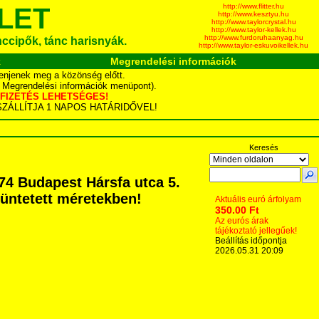
http://www.flitter.hu
LET
http://www.kesztyu.hu
http://www.taylorcrystal.hu
http://www.taylor-kellek.hu
http://www.furdoruhaanyag.hu
ánccipők, tánc harisnyák.
http://www.taylor-eskuvoikellek.hu
k
Megrendelési információk
enjenek meg a közönség előtt.
d Megrendelési információk menüpont).
YÁS FIZETÉS LEHETSÉGES!
TA SZÁLLÍTJA 1 NAPOS HATÁRIDŐVEL!
Keresés
74 Budapest Hársfa utca 5.
ltüntetett méretekben!
Aktuális euró árfolyam
350.00 Ft
Az eurós árak
tájékoztató jellegűek!
Beállítás időpontja
2026.05.31 20:09