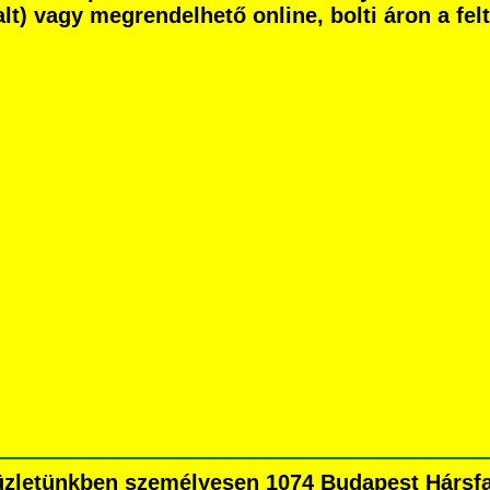
dalt) vagy megrendelhető online, bolti áron a fe
zletünkben személyesen 1074 Budapest Hársfa u