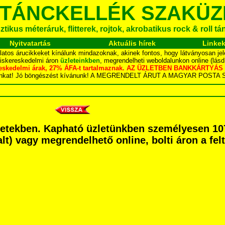
 TÁNCKELLÉK SZAKÜZ
tikus méteráruk, flitterek, rojtok, akrobatikus rock & roll t
Nyitvatartás
Aktuális hírek
Linke
latos árucikkeket kínálunk mindazoknak, akinek fontos, hogy látványosan jel
kiskereskedelmi áron
üzleteinkben
, megrendelheti weboldalunkon online (lás
skereskedelmi árak, 27% ÁFA-t tartalmaznak. AZ ÜZLETBEN BANKKÁRT
dalunkat! Jó böngészést kívánunk! A MEGRENDELT ÁRUT A MAGYAR POS
retekben. Kapható üzletünkben személyesen 10
dalt) vagy megrendelhető online, bolti áron a fe