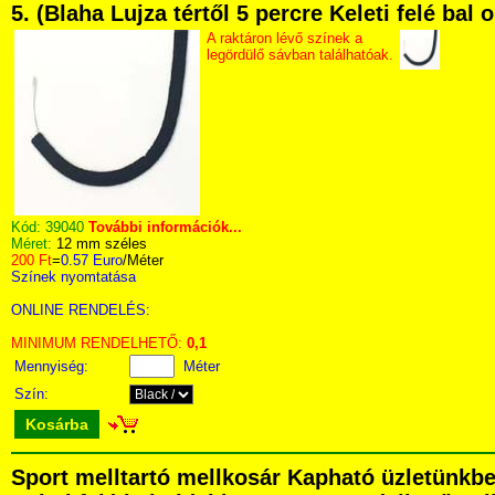
5. (Blaha Lujza tértől 5 percre Keleti felé bal
A raktáron lévő színek a
legördülő sávban találhatóak.
Kód:
39040
További információk...
Méret:
12 mm széles
200 Ft
=
0.57 Euro
/Méter
Színek nyomtatása
ONLINE RENDELÉS:
MINIMUM RENDELHETŐ:
0,1
Mennyiség:
Méter
Szín:
Kosárba
Sport melltartó mellkosár Kapható üzletünkbe