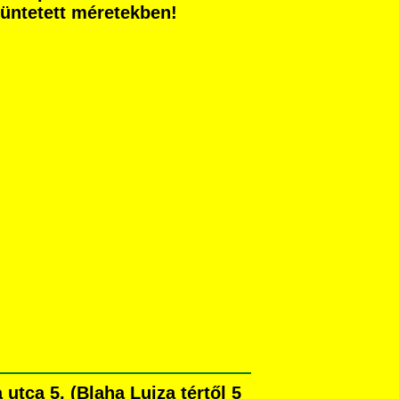
ltüntetett méretekben!
tca 5. (Blaha Lujza tértől 5