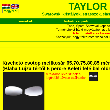
TAYLOR
Swarovski kristályok, strasszok, elasz
Termékek
Elérhetőségünk
Tánc, Sport, Show-val kapcso
Termékeinket bárki megvásárolhatja 
A feltüntetett árak ki
Köszönjük, hogy felkereste webol
Kivehető csőtop mellkosár 65,70,75,80,85 mé
(Blaha Lujza tértől 5 percre Keleti felé bal ol
A raktáron lévő színek a
legördülő sávban találhatóak.