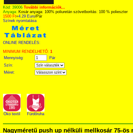
Kód:
39006
További információk...
Anyaga:
Kosár anyaga: 100% poliuretán szövetboritás: 100 % polieszter
1500 Ft
=
4.29 Euro
/Pár
Színek nyomtatása
ONLINE RENDELÉS:
MINIMUM RENDELHETŐ:
1
Mennyiség:
Pár
Szín:
Méret:
Öko textil
Fürdőruha
Nagyméretű push up nélküli mellkosár 75-ös 