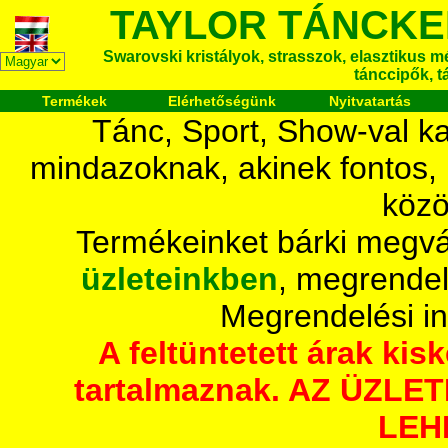
TAYLOR TÁNCKE
Swarovski kristályok, strasszok, elasztikus mét
tánccipők, t
Termékek
Elérhetőségünk
Nyitvatartás
Tánc, Sport, Show-val ka
mindazoknak, akinek fontos,
közö
Termékeinket bárki megvá
üzleteinkben
, megrendel
Megrendelési i
A feltüntetett árak ki
tartalmaznak. AZ ÜZL
LEH