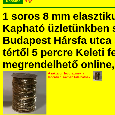
Kosárba
1 soros 8 mm elasztiku
Kapható üzletünkben 
Budapest Hársfa utca 
tértől 5 percre Keleti f
megrendelhető online, 
A raktáron lévő színek a
legördülő sávban találhatóak.