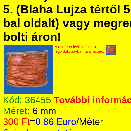
5. (Blaha Lujza tértől 5
bal oldalt) vagy megre
bolti áron!
A raktáron lévő színek a
legördülő sávban találhatóak.
Kód:
36455
További informác
Méret:
6 mm
300 Ft
=
0.86 Euro
/Méter