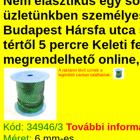
Nem elasztikus egy sor
üzletünkben személye
Budapest Hársfa utca 
tértől 5 percre Keleti f
megrendelhető online, 
A raktáron lévő színek a
legördülő sávban találhatóak.
Kód:
34946/3
További informá
Méret:
6 mm-es