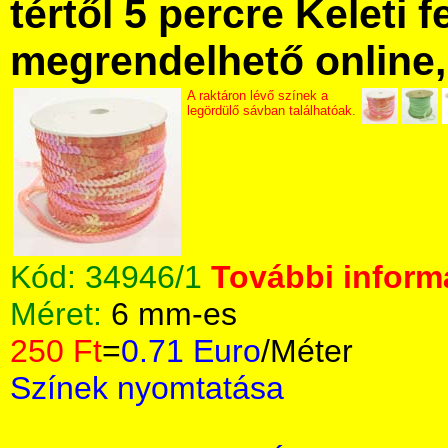
tértől 5 percre Keleti f
megrendelhető online, 
A raktáron lévő színek a
legördülő sávban találhatóak.
Kód:
34946/1
További informá
Méret:
6 mm-es
250 Ft
=
0.71 Euro
/Méter
Színek nyomtatása