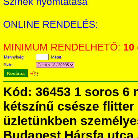
Színek nyomtatása
ONLINE RENDELÉS:
MINIMUM RENDELHETŐ:
10
Mennyiség:
Méter
Szín:
Kosárba
Kód: 36453 1 soros 6 
kétszínű csésze flitte
üzletünkben személye
Budapest Hársfa utca 