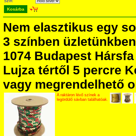
Szín:
Kosárba
Nem elasztikus egy sor
3 színben üzletünkbe
1074 Budapest Hársfa 
Lujza tértől 5 percre Ke
vagy megrendelhető onl
A raktáron lévő színek a
legördülő sávban találhatóak.