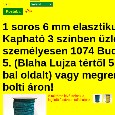
Szín:
Kosárba
1 soros 6 mm elasztiku
Kapható 3 színben üz
személyesen 1074 Bud
5. (Blaha Lujza tértől 5
bal oldalt) vagy megre
bolti áron!
A raktáron lévő színek a
legördülő sávban találhatóak.