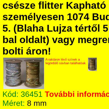
csésze flitter Kaphat
személyesen 1074 Bud
5. (Blaha Lujza tértől 5
bal oldalt) vagy megre
bolti áron!
A raktáron lévő színek a
legördülő sávban találhatóak.
Kód:
36451
További informác
Méret:
8 mm