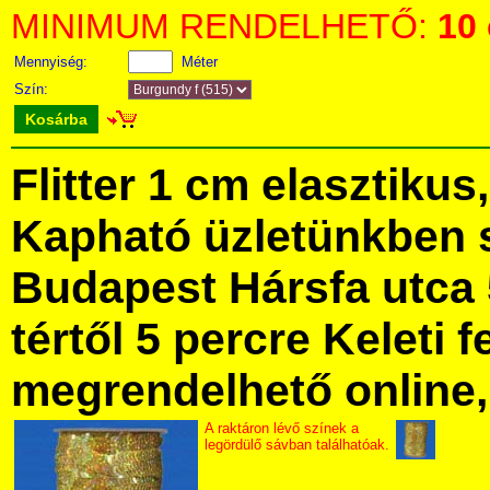
MINIMUM RENDELHETŐ:
10
Mennyiség:
Méter
Szín:
Kosárba
Flitter 1 cm elasztiku
Kapható üzletünkben 
Budapest Hársfa utca 
tértől 5 percre Keleti f
megrendelhető online, 
A raktáron lévő színek a
legördülő sávban találhatóak.