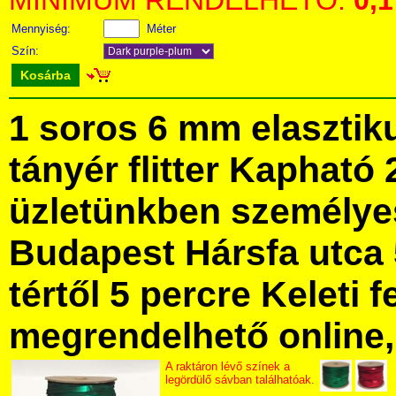
MINIMUM RENDELHETŐ:
0,1
Mennyiség:
Méter
Szín:
Kosárba
1 soros 6 mm elasztik
tányér flitter Kapható
üzletünkben személye
Budapest Hársfa utca 
tértől 5 percre Keleti f
megrendelhető online, 
A raktáron lévő színek a
legördülő sávban találhatóak.