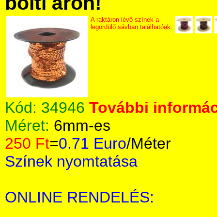
bolti áron!
A raktáron lévő színek a
legördülő sávban találhatóak.
Kód:
34946
További informác
Méret:
6mm-es
250 Ft
=
0.71 Euro
/Méter
Színek nyomtatása
ONLINE RENDELÉS: