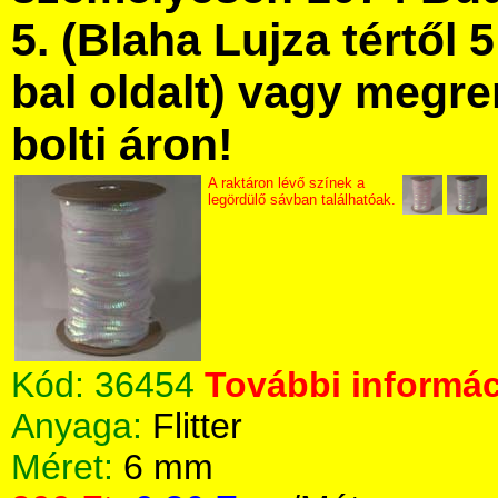
5. (Blaha Lujza tértől 5
bal oldalt) vagy megre
bolti áron!
A raktáron lévő színek a
legördülő sávban találhatóak.
Kód:
36454
További informác
Anyaga:
Flitter
Méret:
6 mm