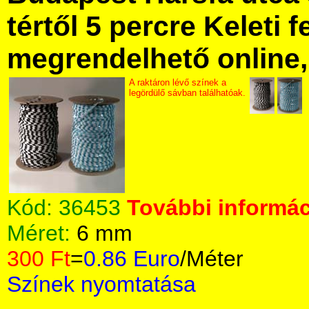
tértől 5 percre Keleti f
megrendelhető online, 
A raktáron lévő színek a
legördülő sávban találhatóak.
Kód:
36453
További informác
Méret:
6 mm
300 Ft
=
0.86 Euro
/Méter
Színek nyomtatása