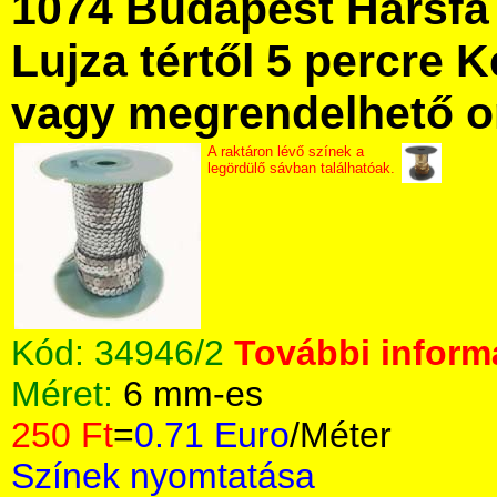
1074 Budapest Hársfa 
Lujza tértől 5 percre Ke
vagy megrendelhető onl
A raktáron lévő színek a
legördülő sávban találhatóak.
Kód:
34946/2
További informá
Méret:
6 mm-es
250 Ft
=
0.71 Euro
/Méter
Színek nyomtatása