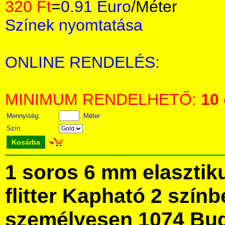
320 Ft
=
0.91 Euro
/Méter
Színek nyomtatása
ONLINE RENDELÉS:
MINIMUM RENDELHETŐ:
10
Mennyiség:
Méter
Szín:
Kosárba
1 soros 6 mm elasztiku
flitter Kapható 2 szín
személyesen 1074 Bud