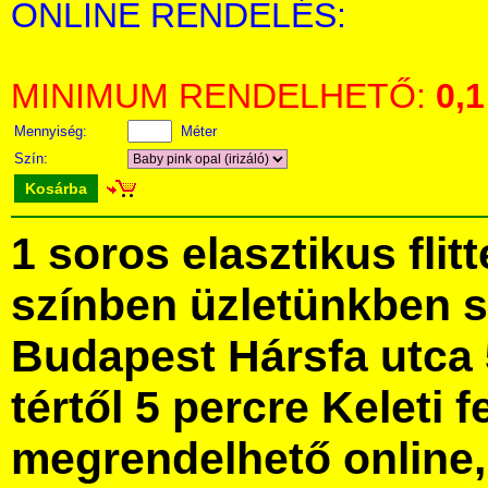
ONLINE RENDELÉS:
MINIMUM RENDELHETŐ:
0,1
Mennyiség:
Méter
Szín:
Kosárba
1 soros elasztikus flit
színben üzletünkben 
Budapest Hársfa utca 
tértől 5 percre Keleti f
megrendelhető online, 