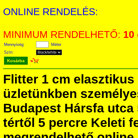
ONLINE RENDELÉS:
MINIMUM RENDELHETŐ:
10
Mennyiség:
Méter
Szín:
Kosárba
Flitter 1 cm elasztiku
üzletünkben személye
Budapest Hársfa utca 
tértől 5 percre Keleti f
megrendelhető online, 