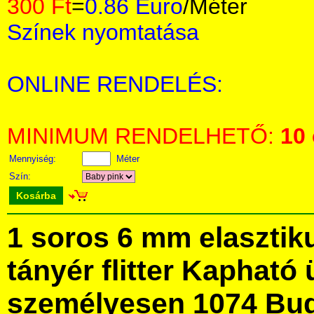
300 Ft
=
0.86 Euro
/Méter
Színek nyomtatása
ONLINE RENDELÉS:
MINIMUM RENDELHETŐ:
10
Mennyiség:
Méter
Szín:
Kosárba
1 soros 6 mm elasztik
tányér flitter Kapható
személyesen 1074 Bud