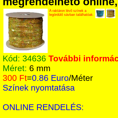
megrendelhető online, 
A raktáron lévő színek a
legördülő sávban találhatóak.
Kód:
34636
További informác
Méret:
6 mm
300 Ft
=
0.86 Euro
/Méter
Színek nyomtatása
ONLINE RENDELÉS: