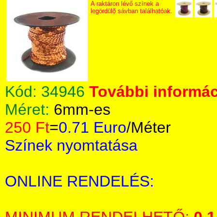
A raktáron lévő színek a
legördülő sávban találhatóak.
Kód:
34946
További informác
Méret:
6mm-es
250 Ft
=
0.71 Euro
/Méter
Színek nyomtatása
ONLINE RENDELÉS: