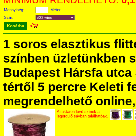
MINIMUM RENDELHETŐ:
0,1
Mennyiség:
Méter
Szín:
Kosárba
1 soros elasztikus flit
színben üzletünkben 
Budapest Hársfa utca 
tértől 5 percre Keleti f
megrendelhető online, 
A raktáron lévő színek a
legördülő sávban találhatóak.