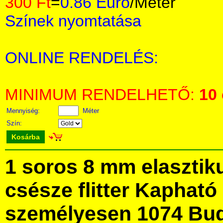
300 Ft
=
0.86 Euro
/Méter
Színek nyomtatása
ONLINE RENDELÉS:
MINIMUM RENDELHETŐ:
10
Mennyiség:
Méter
Szín:
Kosárba
1 soros 8 mm elaszti
csésze flitter Kaphat
személyesen 1074 Bud