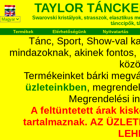
TAYLOR TÁNCKE
Swarovski kristályok, strasszok, elasztikus mét
tánccipők, t
Termékek
Elérhetőségünk
Nyitvatartás
Tánc, Sport, Show-val ka
mindazoknak, akinek fontos,
közö
Termékeinket bárki megvá
üzleteinkben
, megrendel
Megrendelési i
A feltüntetett árak ki
tartalmaznak. AZ ÜZL
LEH