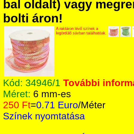
bal oldalt) vagy megre
bolti áron!
A raktáron lévő színek a
legördülő sávban találhatóak.
Kód:
34946/1
További informá
Méret:
6 mm-es
250 Ft
=
0.71 Euro
/Méter
Színek nyomtatása