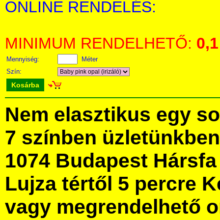
ONLINE RENDELÉS:
MINIMUM RENDELHETŐ:
0,1
Mennyiség:
Méter
Szín:
Kosárba
Nem elasztikus egy sor
7 színben üzletünkbe
1074 Budapest Hársfa 
Lujza tértől 5 percre Ke
vagy megrendelhető onl