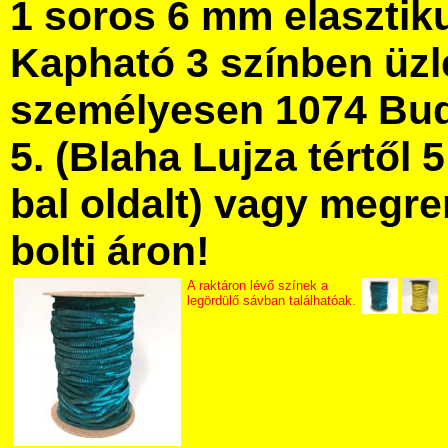
1 soros 6 mm elasztiku
Kapható 3 színben üz
személyesen 1074 Bud
5. (Blaha Lujza tértől 5
bal oldalt) vagy megre
bolti áron!
A raktáron lévő színek a
legördülő sávban találhatóak.