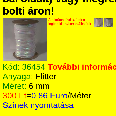
bolti áron!
A raktáron lévő színek a
legördülő sávban találhatóak.
Kód:
36454
További informác
Anyaga:
Flitter
Méret:
6 mm
300 Ft
=
0.86 Euro
/Méter
Színek nyomtatása