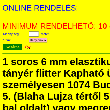
ONLINE RENDELÉS:
MINIMUM RENDELHETŐ:
10
Mennyiség:
Méter
Szín:
Kosárba
1 soros 6 mm elasztik
tányér flitter Kapható
személyesen 1074 Bud
5. (Blaha Lujza tértől 5
bal oldalt) vagy megre