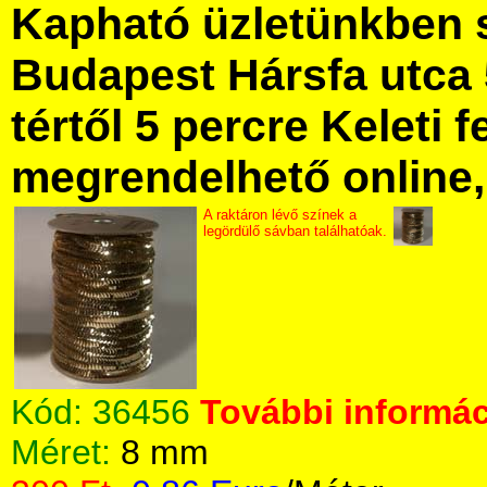
Kapható üzletünkben 
Budapest Hársfa utca 
tértől 5 percre Keleti f
megrendelhető online, 
A raktáron lévő színek a
legördülő sávban találhatóak.
Kód:
36456
További informác
Méret:
8 mm