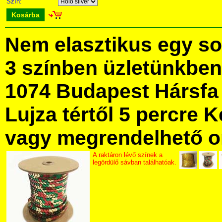
Szín:
Kosárba
Nem elasztikus egy sor
3 színben üzletünkbe
1074 Budapest Hársfa 
Lujza tértől 5 percre Ke
vagy megrendelhető onl
A raktáron lévő színek a
legördülő sávban találhatóak.