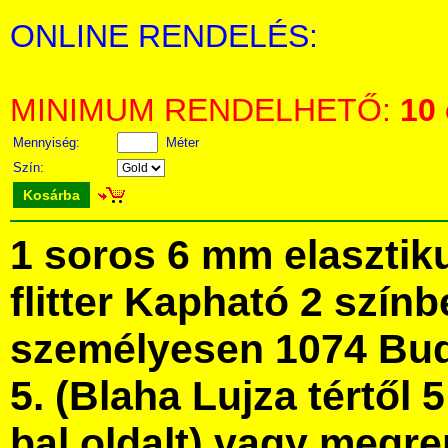
ONLINE RENDELÉS:
MINIMUM RENDELHETŐ:
10
Mennyiség:
Méter
Szín:
Kosárba
1 soros 6 mm elasztiku
flitter Kapható 2 szín
személyesen 1074 Bud
5. (Blaha Lujza tértől 5
bal oldalt) vagy megre