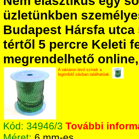
Nem elasztikus egy sor
üzletünkben személye
Budapest Hársfa utca 
tértől 5 percre Keleti f
megrendelhető online, 
A raktáron lévő színek a
legördülő sávban találhatóak.
Kód:
34946/3
További informá
Méret:
6 mm-es