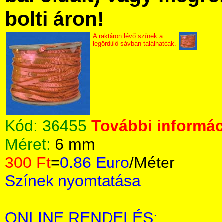
bolti áron!
A raktáron lévő színek a
legördülő sávban találhatóak.
Kód:
36455
További informác
Méret:
6 mm
300 Ft
=
0.86 Euro
/Méter
Színek nyomtatása
ONLINE RENDELÉS: