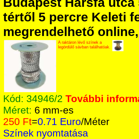
Budapest Hársfa utca 
tértől 5 percre Keleti f
megrendelhető online, 
A raktáron lévő színek a
legördülő sávban találhatóak.
Kód:
34946/2
További informá
Méret:
6 mm-es
250 Ft
=
0.71 Euro
/Méter
Színek nyomtatása