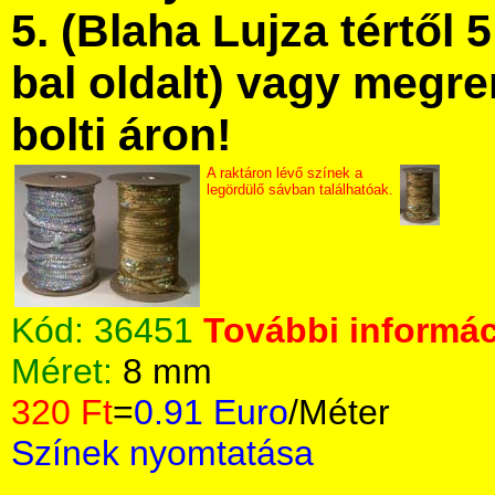
5. (Blaha Lujza tértől 5
bal oldalt) vagy megre
bolti áron!
A raktáron lévő színek a
legördülő sávban találhatóak.
Kód:
36451
További informác
Méret:
8 mm
320 Ft
=
0.91 Euro
/Méter
Színek nyomtatása