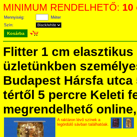
MINIMUM RENDELHETŐ:
10
Mennyiség:
Méter
Szín:
Kosárba
Flitter 1 cm elasztiku
üzletünkben személye
Budapest Hársfa utca 
tértől 5 percre Keleti f
megrendelhető online, 
A raktáron lévő színek a
legördülő sávban találhatóak.