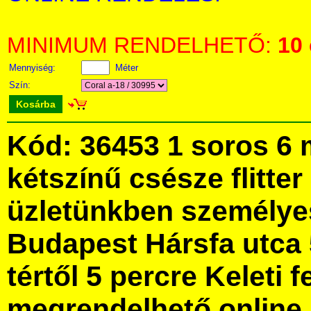
MINIMUM RENDELHETŐ:
10
Mennyiség:
Méter
Szín:
Kosárba
Kód: 36453 1 soros 6 
kétszínű csésze flitte
üzletünkben személye
Budapest Hársfa utca 
tértől 5 percre Keleti f
megrendelhető online, 