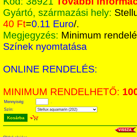
Kód:
38921
További informác
Gyártó, származási hely:
Stell
40 Ft
=
0.11 Euro
/.
Megjegyzés:
Minimum rendelé
Színek nyomtatása
ONLINE RENDELÉS:
MINIMUM RENDELHETŐ:
10
Mennyiség:
.
Szín:
Kosárba