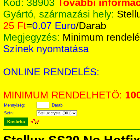
Kód:
38903
További informác
Gyártó, származási hely:
Stell
25 Ft
=
0.07 Euro
/Darab
Megjegyzés:
Minimum rendelé
Színek nyomtatása
ONLINE RENDELÉS:
MINIMUM RENDELHETŐ:
10
Mennyiség:
Darab
Szín:
Kosárba