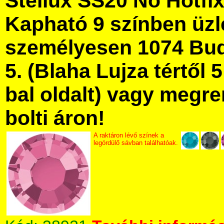
Stellux SS20 No Hotfix
Kapható 9 színben üz
személyesen 1074 Bud
5. (Blaha Lujza tértől 5
bal oldalt) vagy megre
bolti áron!
A raktáron lévő színek a
legördülő sávban találhatóak.