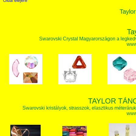
Oldal elejére
Taylor
Ta
Swarovski Crystal Magyarországon a legked
www.
TAYLOR TÁN
Swarovski kristályok, strasszok, elasztikus méteráruk, 
www.