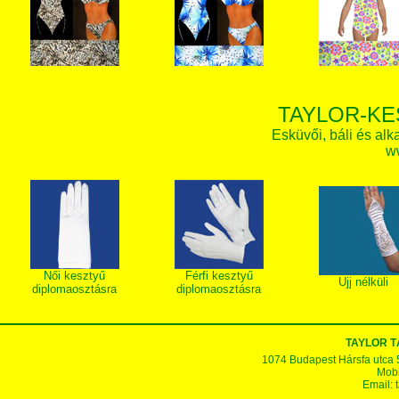
TAYLOR-KE
Esküvői, báli és alk
w
Női kesztyű
Férfi kesztyű
Ujj nélküli
diplomaosztásra
diplomaosztásra
TAYLOR T
1074 Budapest Hársfa utca 5-7
Mobi
Email: