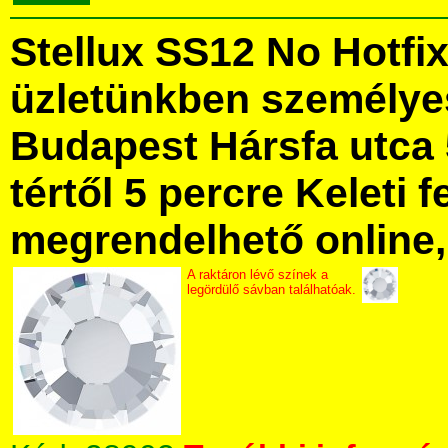
Stellux SS12 No Hotfi
üzletünkben személye
Budapest Hársfa utca 
tértől 5 percre Keleti f
megrendelhető online, 
A raktáron lévő színek a
legördülő sávban találhatóak.