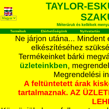
TAYLOR-ESK
SZAK
Méteráruk és kellékek meny
Termékek
Elérhetőségünk
Nyitvatartás
Ne járjon utána... Mindent
elkészítéséhez szüksé
Termékeinket bárki megvá
üzleteinkben
, megrendel
Megrendelési i
A feltüntetett árak ki
tartalmaznak. AZ ÜZL
LEH