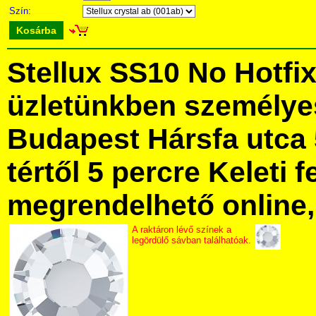
Szín:
Kosárba
Stellux SS10 No Hotfi
üzletünkben személye
Budapest Hársfa utca 
tértől 5 percre Keleti f
megrendelhető online, 
A raktáron lévő színek a
legördülő sávban találhatóak.