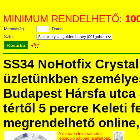
MINIMUM RENDELHETŐ:
10
Mennyiség:
Darab
Szín:
Kosárba
SS34 NoHotfix Crysta
üzletünkben személye
Budapest Hársfa utca 
tértől 5 percre Keleti f
megrendelhető online, 
A raktáron lévő színek a
legördülő sávban találhatóak.