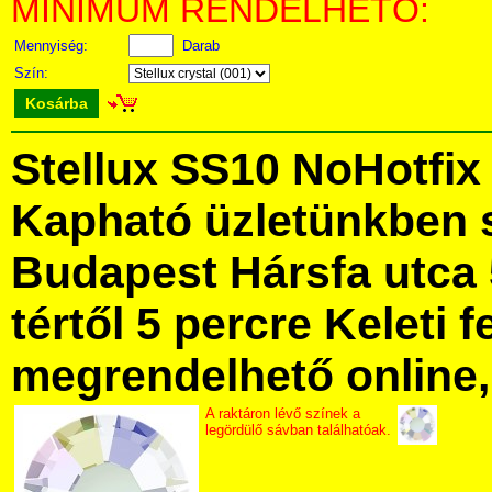
MINIMUM RENDELHETŐ:
Mennyiség:
Darab
Szín:
Kosárba
Stellux SS10 NoHotfix
Kapható üzletünkben 
Budapest Hársfa utca 
tértől 5 percre Keleti f
megrendelhető online, 
A raktáron lévő színek a
legördülő sávban találhatóak.