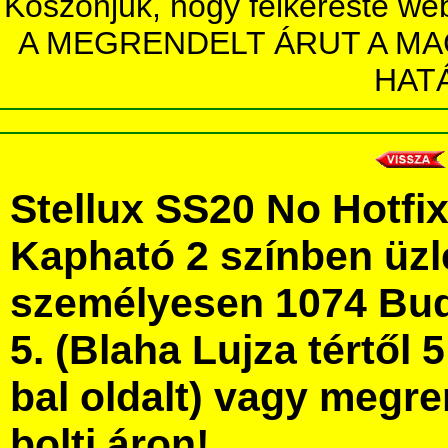
Köszönjük, hogy felkereste we
A MEGRENDELT ÁRUT A MA
HAT
Stellux SS20 No Hotfix
Kapható 2 színben üz
személyesen 1074 Bud
5. (Blaha Lujza tértől 5
bal oldalt) vagy megre
bolti áron!