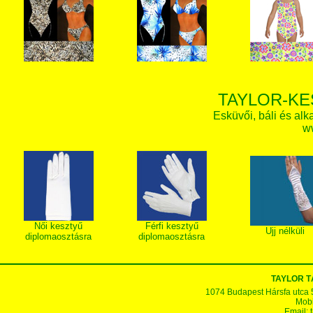
TAYLOR-KE
Esküvői, báli és alk
w
Női kesztyű
Férfi kesztyű
Ujj nélküli
diplomaosztásra
diplomaosztásra
TAYLOR T
1074 Budapest Hársfa utca 5-7
Mobi
Email: