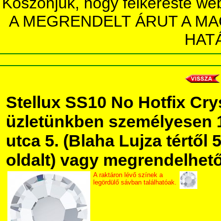
Köszönjük, hogy felkereste we
A MEGRENDELT ÁRUT A MA
HAT
Stellux SS10 No Hotfix Cry
üzletünkben személyesen 
utca 5. (Blaha Lujza tértől 5
oldalt) vagy megrendelhető 
A raktáron lévő színek a
legördülő sávban találhatóak.