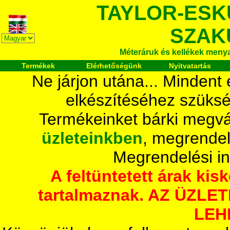
TAYLOR-ESK
SZAK
Méteráruk és kellékek meny
Termékek
Elérhetőségünk
Nyitvatartás
Ne járjon utána... Mindent
elkészítéséhez szüksé
Termékeinket bárki megvá
üzleteinkben
, megrendel
Megrendelési i
A feltüntetett árak ki
tartalmaznak. AZ ÜZL
LEH