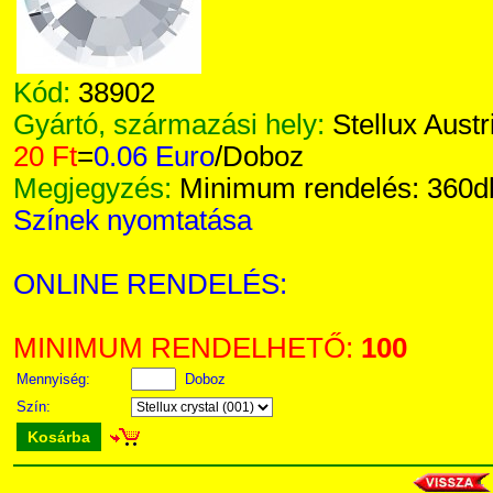
Kód:
38902
Gyártó, származási hely:
Stellux Austr
20 Ft
=
0.06 Euro
/Doboz
Megjegyzés:
Minimum rendelés: 360d
Színek nyomtatása
ONLINE RENDELÉS:
MINIMUM RENDELHETŐ:
100
Mennyiség:
Doboz
Szín:
Kosárba