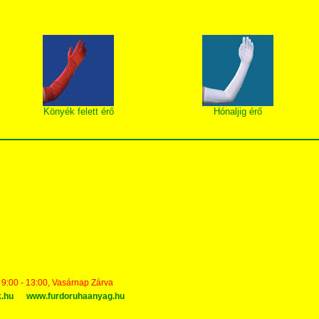
Könyék felett érő
Hónaljig érő
t 9:00 - 13:00, Vasárnap Zárva
k.hu
www.furdoruhaanyag.hu