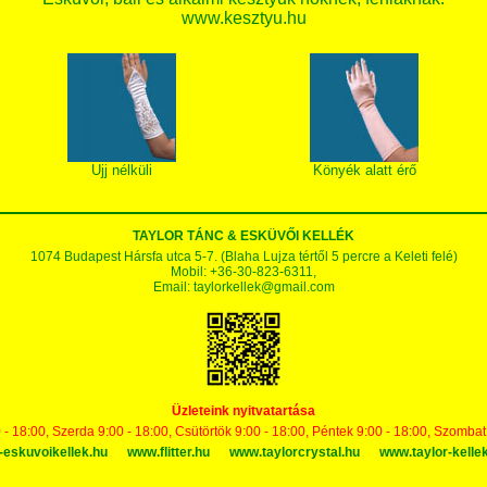
www.kesztyu.hu
Ujj nélküli
Könyék alatt érő
TAYLOR TÁNC & ESKÜVŐI KELLÉK
1074 Budapest Hársfa utca 5-7. (Blaha Lujza tértől 5 percre a Keleti felé)
Mobil: +36-30-823-6311,
Email:
taylorkellek@gmail.com
Üzleteink nyitvatartása
 - 18:00, Szerda 9:00 - 18:00, Csütörtök 9:00 - 18:00, Péntek 9:00 - 18:00, Szomba
-eskuvoikellek.hu
www.flitter.hu
www.taylorcrystal.hu
www.taylor-kelle