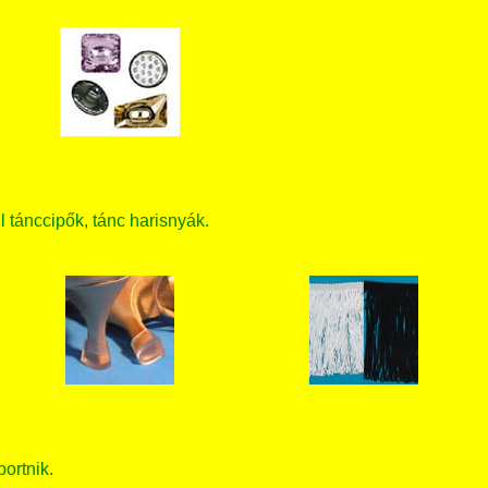
ll tánccipők, tánc harisnyák.
bortnik.