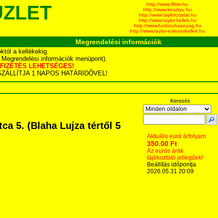
http://www.flitter.hu
ÜZLET
http://www.kesztyu.hu
http://www.taylorcrystal.hu
http://www.taylor-kellek.hu
http://www.furdoruhaanyag.hu
http://www.taylor-eskuvoikellek.hu
k
Megrendelési információk
tól a kellékekig.
d Megrendelési információk menüpont).
YÁS FIZETÉS LEHETSÉGES!
TA SZÁLLÍTJA 1 NAPOS HATÁRIDŐVEL!
Keresés
 5. (Blaha Lujza tértől 5
Aktuális euró árfolyam
350.00 Ft
Az eurós árak
tájékoztató jellegűek!
Beállítás időpontja
2026.05.31 20:09