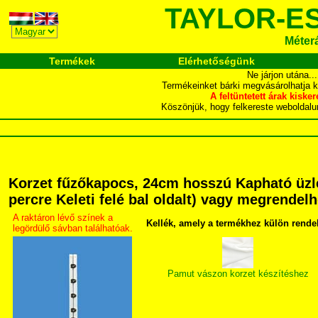
TAYLOR-E
Méter
Termékek
Elérhetőségünk
Ne járjon utána.
Termékeinket bárki megvásárolhatja 
A feltüntetett árak ki
Köszönjük, hogy felkereste webol
Korzet fűzőkapocs, 24cm hosszú Kapható üzle
percre Keleti felé bal oldalt) vagy megrendelh
A raktáron lévő színek a
Kellék, amely a termékhez külön rende
legördülő sávban találhatóak.
Pamut vászon korzet készítéshez