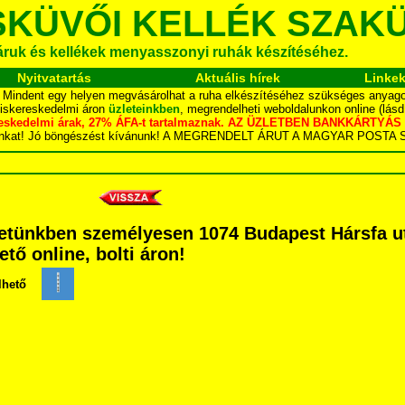
SKÜVŐI KELLÉK SZAK
áruk és kellékek menyasszonyi ruhák készítéséhez.
Nyitvatartás
Aktuális hírek
Linke
.. Mindent egy helyen megvásárolhat a ruha elkészítéséhez szükséges anyagok
kiskereskedelmi áron
üzleteinkben
, megrendelheti weboldalunkon online (lás
skereskedelmi árak, 27% ÁFA-t tartalmaznak. AZ ÜZLETBEN BANKKÁRT
dalunkat! Jó böngészést kívánunk! A MEGRENDELT ÁRUT A MAGYAR POS
tünkben személyesen 1074 Budapest Hársfa utca
ető online, bolti áron!
lhető