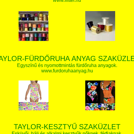
www.flitter.hu
AYLOR-FÜRDŐRUHA ANYAG SZAKÜZL
Egyszínű és nyomottmintás fürdőruha anyagok.
www.furdoruhaanyag.hu
TAYLOR-KESZTYŰ SZAKÜZLET
Esküvői, báli és alkalmi kesztyűk nőknek, férfiaknak.