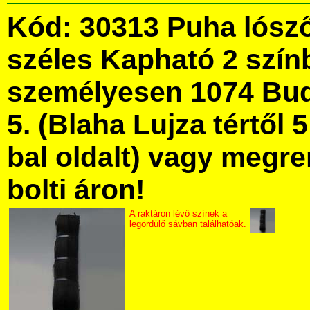
Kód: 30313 Puha lósz
széles Kapható 2 szín
személyesen 1074 Bud
5. (Blaha Lujza tértől 5
bal oldalt) vagy megre
bolti áron!
A raktáron lévő színek a
legördülő sávban találhatóak.