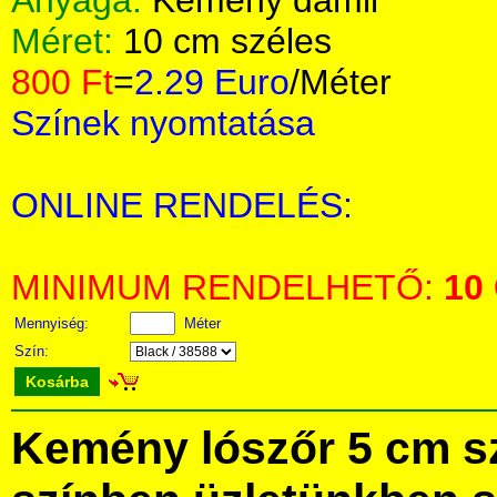
Anyaga:
Kemény damil
Méret:
10 cm széles
800 Ft
=
2.29 Euro
/Méter
Színek nyomtatása
ONLINE RENDELÉS:
MINIMUM RENDELHETŐ:
10
Mennyiség:
Méter
Szín:
Kosárba
Kemény lószőr 5 cm s