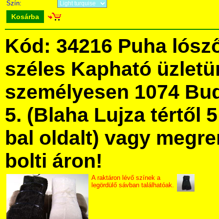
Szín:
Kosárba
Kód: 34216 Puha lósz
széles Kapható üzlet
személyesen 1074 Bud
5. (Blaha Lujza tértől 5
bal oldalt) vagy megre
bolti áron!
A raktáron lévő színek a
legördülő sávban találhatóak.