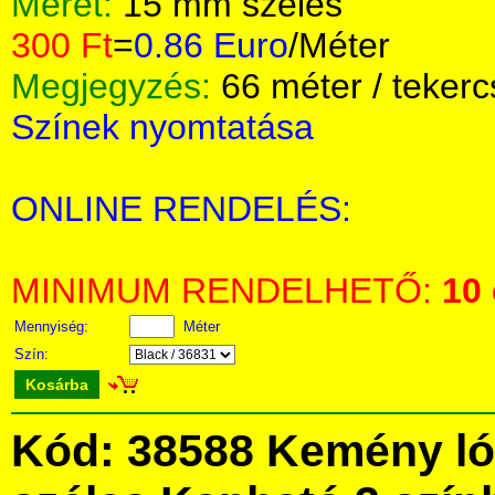
Méret:
15 mm széles
300 Ft
=
0.86 Euro
/Méter
Megjegyzés:
66 méter / tekerc
Színek nyomtatása
ONLINE RENDELÉS:
MINIMUM RENDELHETŐ:
10
Mennyiség:
Méter
Szín:
Kosárba
Kód: 38588 Kemény ló