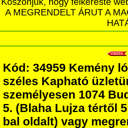
Köszönjük, hogy felkereste we
A MEGRENDELT ÁRUT A MA
HAT
Kód: 34959 Kemény ló
széles Kapható üzlet
személyesen 1074 Bud
5. (Blaha Lujza tértől 5
bal oldalt) vagy megre