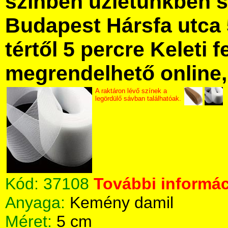
színben üzletünkben 
Budapest Hársfa utca 
tértől 5 percre Keleti f
megrendelhető online, 
A raktáron lévő színek a
legördülő sávban találhatóak.
Kód:
37108
További informác
Anyaga:
Kemény damil
Méret:
5 cm