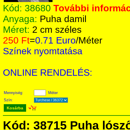
Kód:
38680
További informác
Anyaga:
Puha damil
Méret:
2 cm széles
250 Ft
=
0.71 Euro
/Méter
Színek nyomtatása
ONLINE RENDELÉS:
Mennyiség:
Méter
Szín:
Kosárba
Kód: 38715 Puha lósz