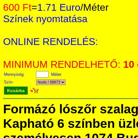
600 Ft
=
1.71 Euro
/Méter
Színek nyomtatása
ONLINE RENDELÉS:
MINIMUM RENDELHETŐ:
10
Mennyiség:
Méter
Szín:
Kosárba
Formázó lószőr szalag
Kapható 6 színben üz