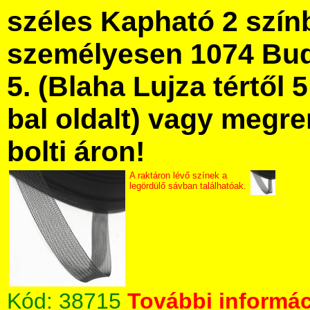
széles Kapható 2 szín
személyesen 1074 Bud
5. (Blaha Lujza tértől 5
bal oldalt) vagy megre
bolti áron!
A raktáron lévő színek a
legördülő sávban találhatóak.
Kód:
38715
További informác