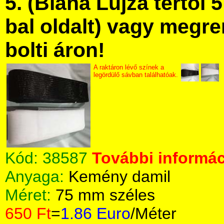
5. (Blaha Lujza tértől 5
bal oldalt) vagy megre
bolti áron!
A raktáron lévő színek a
legördülő sávban találhatóak.
Kód:
38587
További informác
Anyaga:
Kemény damil
Méret:
75 mm széles
650 Ft
=
1.86 Euro
/Méter