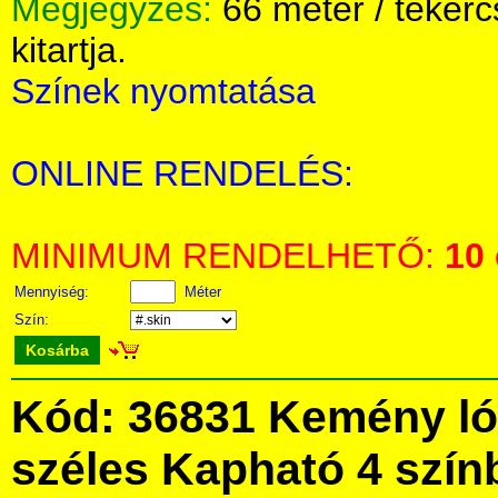
Megjegyzés:
66 méter / tekerc
kitartja.
Színek nyomtatása
ONLINE RENDELÉS:
MINIMUM RENDELHETŐ:
10
Mennyiség:
Méter
Szín:
Kosárba
Kód: 36831 Kemény ló
széles Kapható 4 szín