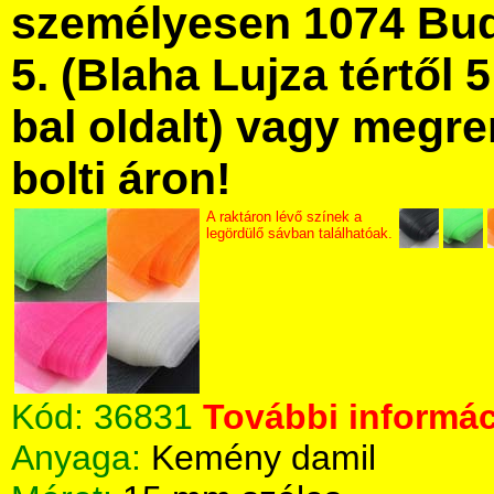
személyesen 1074 Bud
5. (Blaha Lujza tértől 5
bal oldalt) vagy megre
bolti áron!
A raktáron lévő színek a
legördülő sávban találhatóak.
Kód:
36831
További informác
Anyaga:
Kemény damil