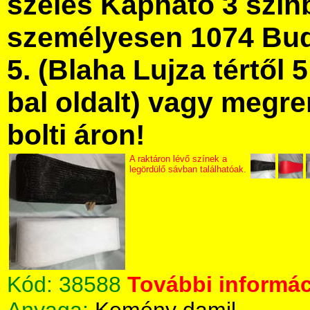
széles Kapható 3 szín
személyesen 1074 Bud
5. (Blaha Lujza tértől 5
bal oldalt) vagy megre
bolti áron!
A raktáron lévő színek a
legördülő sávban találhatóak.
Kód:
38588
További informác