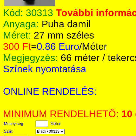
Kód:
30313
További informác
Anyaga:
Puha damil
Méret:
27 mm széles
300 Ft
=
0.86 Euro
/Méter
Megjegyzés:
66 méter / tekerc
Színek nyomtatása
ONLINE RENDELÉS:
MINIMUM RENDELHETŐ:
10
Mennyiség:
Méter
Szín: