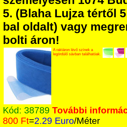
személyesen 1074 Bud
5. (Blaha Lujza tértől 5
bal oldalt) vagy megre
bolti áron!
A raktáron lévő színek a
legördülő sávban találhatóak.
Kód:
38789
További informác
800 Ft
=
2.29 Euro
/Méter