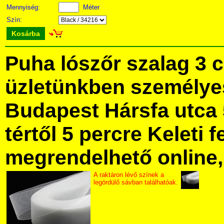
Mennyiség:
Méter
Szín:
Kosárba
Puha lószőr szalag 3 
üzletünkben személye
Budapest Hársfa utca 
tértől 5 percre Keleti f
megrendelhető online, 
A raktáron lévő színek a
legördülő sávban találhatóak.