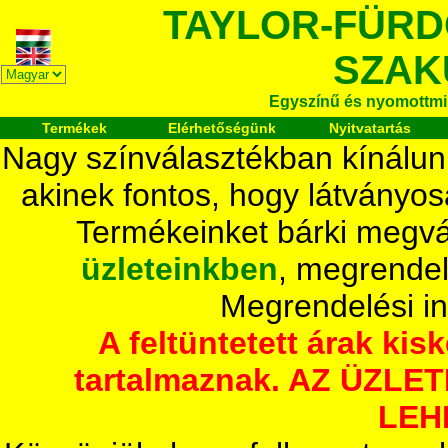
TAYLOR-FÜR
SZAK
Egyszínű és nyomottmi
Termékek
Elérhetőségünk
Nyitvatartás
Nagy színválasztékban kínálun
akinek fontos, hogy látványos
Termékeinket bárki megvá
üzleteinkben
, megrendel
Megrendelési i
A feltüntetett árak ki
tartalmaznak. AZ ÜZL
LEH