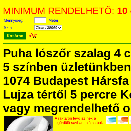
MINIMUM RENDELHETŐ:
10
Mennyiség:
Méter
Szín:
Kosárba
Puha lószőr szalag 4 
5 színben üzletünkbe
1074 Budapest Hársfa 
Lujza tértől 5 percre Ke
vagy megrendelhető onl
A raktáron lévő színek a
legördülő sávban találhatóak.