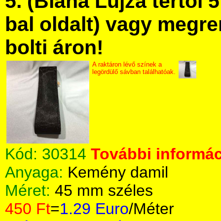
5. (Blaha Lujza tértől 5
bal oldalt) vagy megre
bolti áron!
A raktáron lévő színek a
legördülő sávban találhatóak.
Kód:
30314
További informác
Anyaga:
Kemény damil
Méret:
45 mm széles
450 Ft
=
1.29 Euro
/Méter