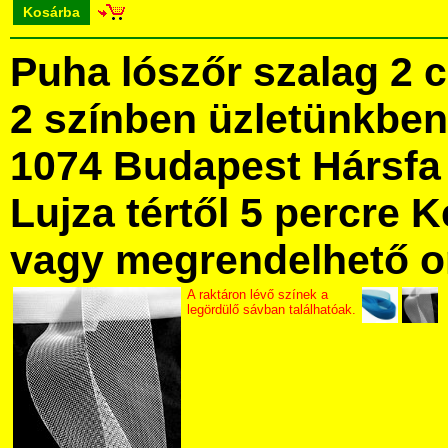
Kosárba
Puha lószőr szalag 2 
2 színben üzletünkbe
1074 Budapest Hársfa 
Lujza tértől 5 percre Ke
vagy megrendelhető onl
A raktáron lévő színek a
legördülő sávban találhatóak.