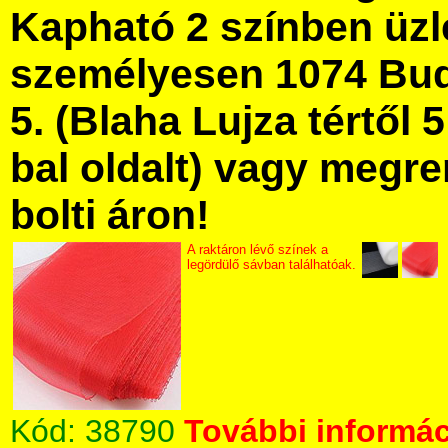
Kapható 2 színben üz
személyesen 1074 Bud
5. (Blaha Lujza tértől 5
bal oldalt) vagy megre
bolti áron!
A raktáron lévő színek a
legördülő sávban találhatóak.
Kód:
38790
További informác