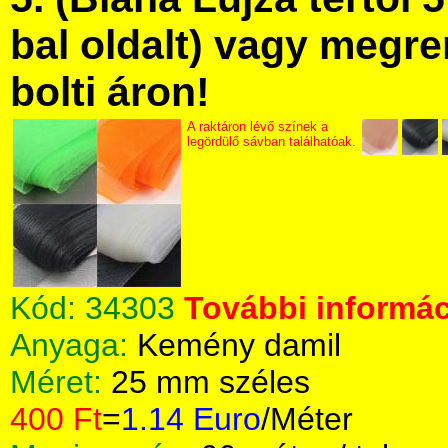
bal oldalt) vagy megre
bolti áron!
A raktáron lévő színek a
legördülő sávban találhatóak.
Kód:
34303
További informác
Anyaga:
Kemény damil
Méret:
25 mm széles
400 Ft
=
1.14 Euro
/Méter