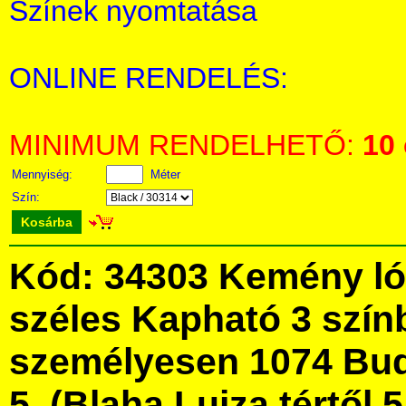
Színek nyomtatása
ONLINE RENDELÉS:
MINIMUM RENDELHETŐ:
10
Mennyiség:
Méter
Szín:
Kosárba
Kód: 34303 Kemény ló
széles Kapható 3 szín
személyesen 1074 Bud
5. (Blaha Lujza tértől 5