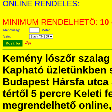
ONLINE RENDELÉS:
MINIMUM RENDELHETŐ:
10
Mennyiség:
Méter
Szín:
Kosárba
Kemény lószőr szalag
Kapható üzletünkben 
Budapest Hársfa utca 
tértől 5 percre Keleti f
megrendelhető online, 