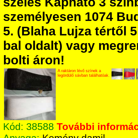
széles Kapható 3 szín
személyesen 1074 Bud
5. (Blaha Lujza tértől 5
bal oldalt) vagy megre
bolti áron!
A raktáron lévő színek a
legördülő sávban találhatóak.
Kód:
38588
További informác