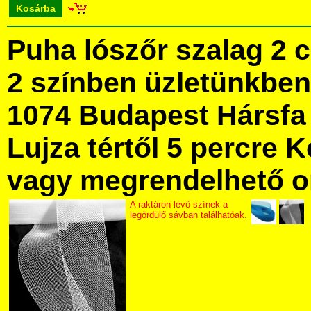
Kosárba
Puha lószőr szalag 2 
2 színben üzletünkbe
1074 Budapest Hársfa 
Lujza tértől 5 percre Ke
vagy megrendelhető onl
A raktáron lévő színek a
legördülő sávban találhatóak.