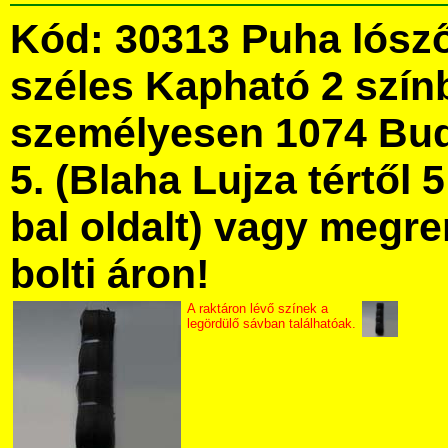
Kód: 30313 Puha lósz
széles Kapható 2 szín
személyesen 1074 Bud
5. (Blaha Lujza tértől 5
bal oldalt) vagy megre
bolti áron!
A raktáron lévő színek a
legördülő sávban találhatóak.