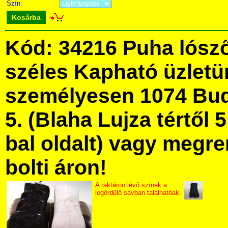
Szín:
Kosárba
Kód: 34216 Puha lósz
széles Kapható üzlet
személyesen 1074 Bud
5. (Blaha Lujza tértől 5
bal oldalt) vagy megre
bolti áron!
A raktáron lévő színek a
legördülő sávban találhatóak.