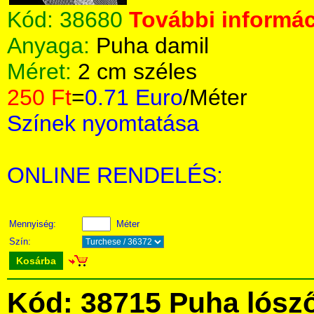
Kód:
38680
További informác
Anyaga:
Puha damil
Méret:
2 cm széles
250 Ft
=
0.71 Euro
/Méter
Színek nyomtatása
ONLINE RENDELÉS:
Mennyiség:
Méter
Szín:
Kosárba
Kód: 38715 Puha lósz