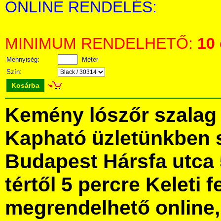
ONLINE RENDELÉS:
MINIMUM RENDELHETŐ:
10
Mennyiség:
Méter
Szín:
Kosárba
Kemény lószőr szalag
Kapható üzletünkben 
Budapest Hársfa utca 
tértől 5 percre Keleti f
megrendelhető online, 