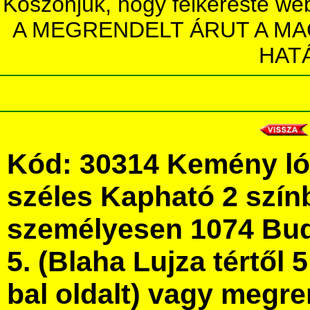
Köszönjük, hogy felkereste we
A MEGRENDELT ÁRUT A MA
HAT
Kód: 30314 Kemény ló
széles Kapható 2 szín
személyesen 1074 Bud
5. (Blaha Lujza tértől 5
bal oldalt) vagy megre