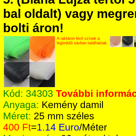
bal oldalt) vagy megre
bolti áron!
A raktáron lévő színek a
legördülő sávban találhatóak.
Kód:
34303
További informác
Anyaga:
Kemény damil
Méret:
25 mm széles
400 Ft
=
1.14 Euro
/Méter