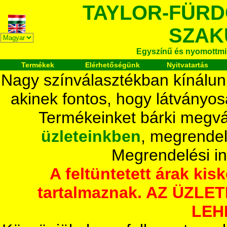
TAYLOR-FÜR
SZAK
Egyszínű és nyomottmi
Termékek
Elérhetőségünk
Nyitvatartás
Nagy színválasztékban kínálun
akinek fontos, hogy látványos
Termékeinket bárki megvá
üzleteinkben
, megrendel
Megrendelési i
A feltüntetett árak ki
tartalmaznak. AZ ÜZL
LEH