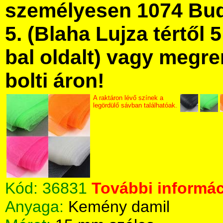
személyesen 1074 Bud
5. (Blaha Lujza tértől 5
bal oldalt) vagy megre
bolti áron!
A raktáron lévő színek a
legördülő sávban találhatóak.
Kód:
36831
További informác
Anyaga:
Kemény damil