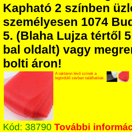
Kapható 2 színben üz
személyesen 1074 Bud
5. (Blaha Lujza tértől 5
bal oldalt) vagy megre
bolti áron!
A raktáron lévő színek a
legördülő sávban találhatóak.
Kód:
38790
További informác