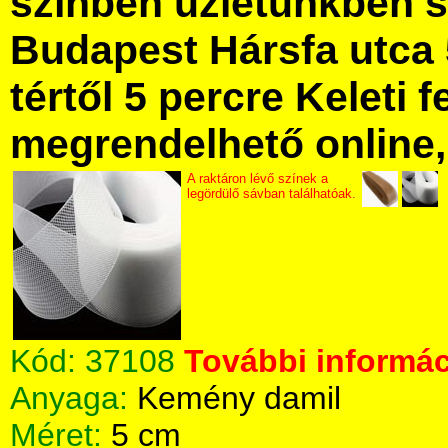
színben üzletünkben 
Budapest Hársfa utca 
tértől 5 percre Keleti f
megrendelhető online, 
A raktáron lévő színek a
legördülő sávban találhatóak.
Kód:
37108
További informác
Anyaga:
Kemény damil
Méret:
5 cm