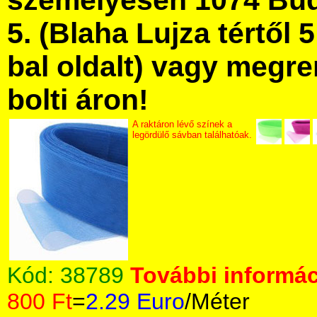
személyesen 1074 Bud
5. (Blaha Lujza tértől 5
bal oldalt) vagy megre
bolti áron!
A raktáron lévő színek a
legördülő sávban találhatóak.
Kód:
38789
További informác
800 Ft
=
2.29 Euro
/Méter