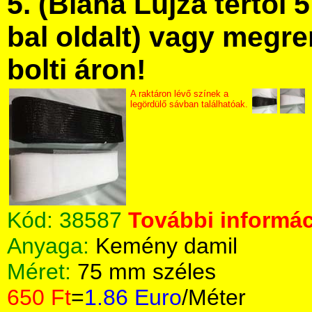
5. (Blaha Lujza tértől 5
bal oldalt) vagy megre
bolti áron!
A raktáron lévő színek a
legördülő sávban találhatóak.
Kód:
38587
További informác
Anyaga:
Kemény damil
Méret:
75 mm széles
650 Ft
=
1.86 Euro
/Méter