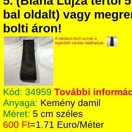
5. (Blaha Lujza tértől 5
bal oldalt) vagy megre
bolti áron!
A raktáron lévő színek a
legördülő sávban találhatóak.
Kód:
34959
További informác
Anyaga:
Kemény damil
Méret:
5 cm széles
600 Ft
=
1.71 Euro
/Méter