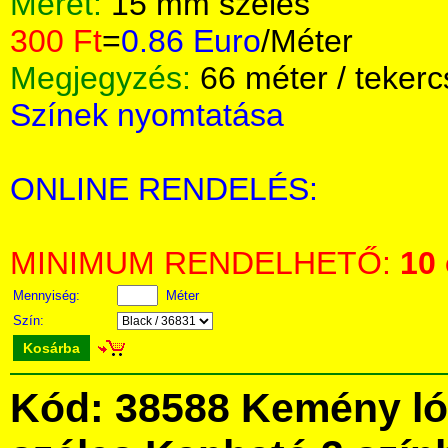
Méret:
15 mm széles
300 Ft
=
0.86 Euro
/Méter
Megjegyzés:
66 méter / tekerc
Színek nyomtatása
ONLINE RENDELÉS:
MINIMUM RENDELHETŐ:
10
Mennyiség:
Méter
Szín:
Kosárba
Kód: 38588 Kemény ló