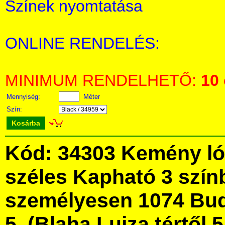
Színek nyomtatása
ONLINE RENDELÉS:
MINIMUM RENDELHETŐ:
10
Mennyiség:
Méter
Szín:
Kosárba
Kód: 34303 Kemény ló
széles Kapható 3 szín
személyesen 1074 Bud
5. (Blaha Lujza tértől 5