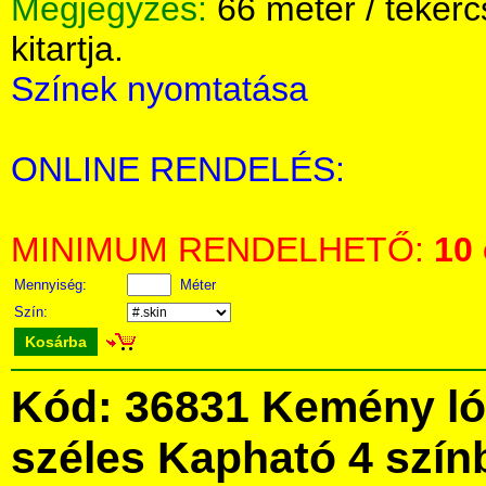
Megjegyzés:
66 méter / tekerc
kitartja.
Színek nyomtatása
ONLINE RENDELÉS:
MINIMUM RENDELHETŐ:
10
Mennyiség:
Méter
Szín:
Kosárba
Kód: 36831 Kemény ló
széles Kapható 4 szín