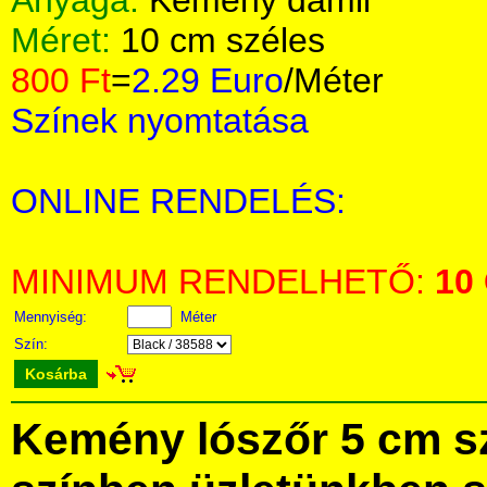
Anyaga:
Kemény damil
Méret:
10 cm széles
800 Ft
=
2.29 Euro
/Méter
Színek nyomtatása
ONLINE RENDELÉS:
MINIMUM RENDELHETŐ:
10
Mennyiség:
Méter
Szín:
Kosárba
Kemény lószőr 5 cm s