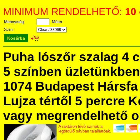
MINIMUM RENDELHETŐ:
10
Mennyiség:
Méter
Szín:
Kosárba
Puha lószőr szalag 4 
5 színben üzletünkbe
1074 Budapest Hársfa 
Lujza tértől 5 percre Ke
vagy megrendelhető onl
A raktáron lévő színek a
legördülő sávban találhatóak.