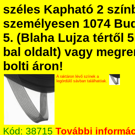
széles Kapható 2 szín
személyesen 1074 Bud
5. (Blaha Lujza tértől 5
bal oldalt) vagy megre
bolti áron!
A raktáron lévő színek a
legördülő sávban találhatóak.
Kód:
38715
További informác