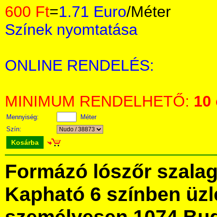
600 Ft
=
1.71 Euro
/Méter
Színek nyomtatása
ONLINE RENDELÉS:
MINIMUM RENDELHETŐ:
10
Mennyiség:
Méter
Szín:
Kosárba
Formázó lószőr szalag
Kapható 6 színben üz