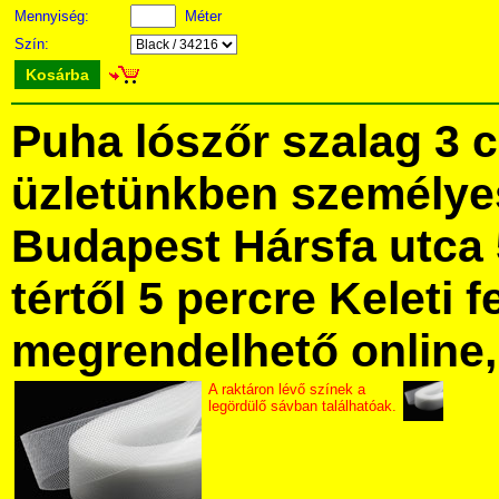
Mennyiség:
Méter
Szín:
Kosárba
Puha lószőr szalag 3 
üzletünkben személye
Budapest Hársfa utca 
tértől 5 percre Keleti f
megrendelhető online, 
A raktáron lévő színek a
legördülő sávban találhatóak.