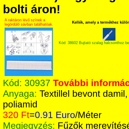
bolti áron!
A raktáron lévő színek a
Kellék, amely a termékhez külö
legördülő sávban találhatóak.
Kód: 38602 Bujtató szalag halcsonthoz b
Kód:
30937
További informác
Anyaga:
Textillel bevont damil
poliamid
320 Ft
=
0.91 Euro
/Méter
Megjegyzés:
Fűzők merevítés