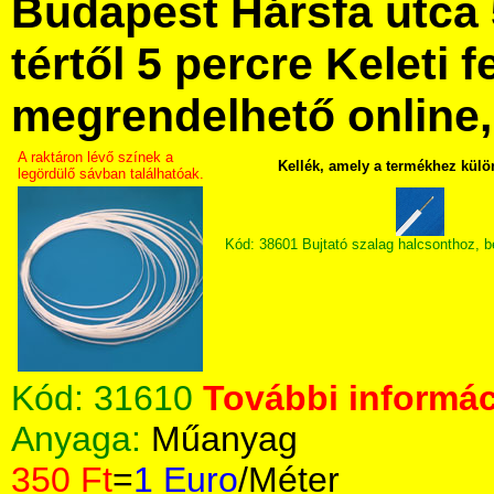
Budapest Hársfa utca 
tértől 5 percre Keleti f
megrendelhető online, 
A raktáron lévő színek a
Kellék, amely a termékhez külö
legördülő sávban találhatóak.
Kód: 38601 Bujtató szalag halcsonthoz, 
Kód:
31610
További informác
Anyaga:
Műanyag
350 Ft
=
1 Euro
/Méter