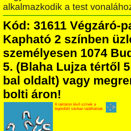
alkalmazkodik a test vonaláho
Kód: 31611 Végzáró-p
Kapható 2 színben üz
személyesen 1074 Bud
5. (Blaha Lujza tértől 5
bal oldalt) vagy megre
bolti áron!
A raktáron lévő színek a
legördülő sávban találhatóak.