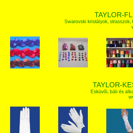
TAYLOR-FL
Swarovski kristályok, strasszok, k
TAYLOR-KE
Esküvői, báli és alk
w