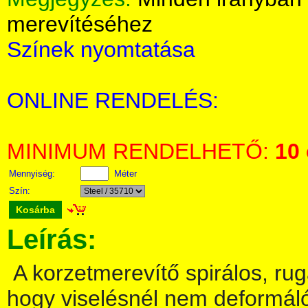
merevítéséhez
Színek nyomtatása
ONLINE RENDELÉS:
MINIMUM RENDELHETŐ:
10
Mennyiség:
Méter
Szín:
Kosárba
Leírás:
A korzetmerevítő spirálos, ru
hogy viselésnél nem deformálód