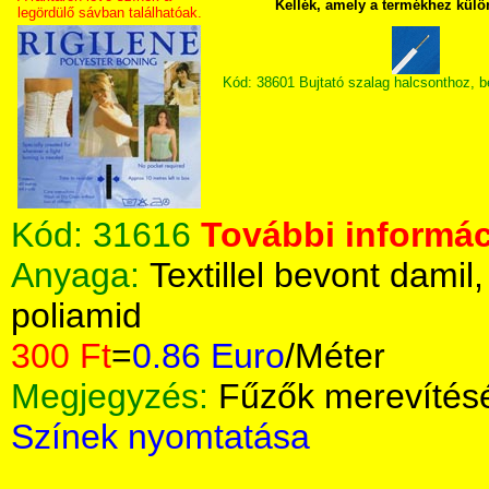
Kellék, amely a termékhez külö
legördülő sávban találhatóak.
Kód: 38601 Bujtató szalag halcsonthoz, 
Kód:
31616
További informác
Anyaga:
Textillel bevont damil
poliamid
300 Ft
=
0.86 Euro
/Méter
Megjegyzés:
Fűzők merevítés
Színek nyomtatása