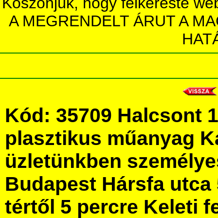
Köszönjük, hogy felkereste we
A MEGRENDELT ÁRUT A MA
HAT
Kód: 35709 Halcsont 
plasztikus műanyag K
üzletünkben személye
Budapest Hársfa utca 
tértől 5 percre Keleti f