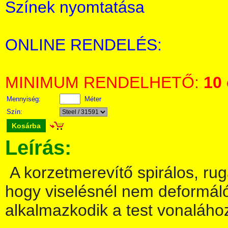
Színek nyomtatása
ONLINE RENDELÉS:
MINIMUM RENDELHETŐ:
10
Mennyiség:
Méter
Szín:
Kosárba
Leírás:
A korzetmerevítő spirálos, ru
hogy viselésnél nem deformálód
alkalmazkodik a test vonaláho