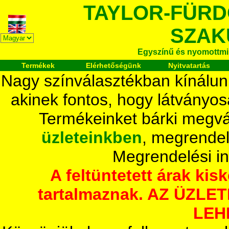
TAYLOR-FÜR
SZAK
Egyszínű és nyomottmi
Termékek
Elérhetőségünk
Nyitvatartás
Nagy színválasztékban kínálun
akinek fontos, hogy látványos
Termékeinket bárki megvá
üzleteinkben
, megrendel
Megrendelési i
A feltüntetett árak ki
tartalmaznak. AZ ÜZL
LEH