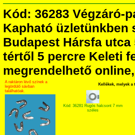
Kód: 36283 Végzáró-p
Kapható üzletünkben 
Budapest Hársfa utca 
tértől 5 percre Keleti f
megrendelhető online, 
A raktáron lévő színek a
Kellékek, melyek a
legördülő sávban
találhatóak.
Kód: 36281 Rugós halcsont 7 mm
széles