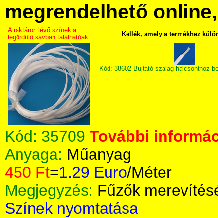
megrendelhető online, 
A raktáron lévő színek a
Kellék, amely a termékhez külö
legördülő sávban találhatóak.
Kód: 38602 Bujtató szalag halcsonthoz b
Kód:
35709
További informác
Anyaga:
Műanyag
450 Ft
=
1.29 Euro
/Méter
Megjegyzés:
Fűzők merevítés
Színek nyomtatása