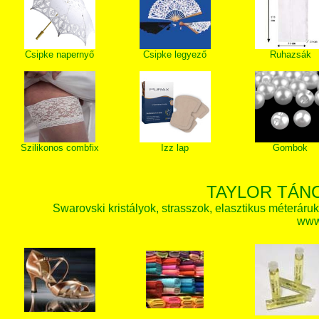
Csipke napernyő
Csipke legyező
Ruhazsák
Szilikonos combfix
Izz lap
Gombok
TAYLOR TÁN
Swarovski kristályok, strasszok, elasztikus méteráruk, 
www.