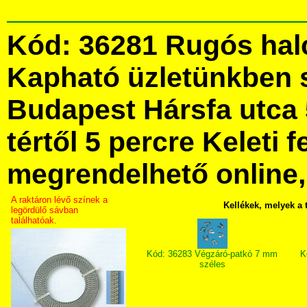
Kód: 36281 Rugós hal
Kapható üzletünkben 
Budapest Hársfa utca 
tértől 5 percre Keleti f
megrendelhető online, 
A raktáron lévő színek a
Kellékek, melyek a
legördülő sávban
találhatóak.
Kód: 36283 Végzáró-patkó 7 mm
K
széles