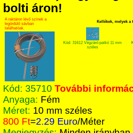
bolti áron!
A raktáron lévő színek a
Kellékek, melyek a
legördülő sávban
találhatóak.
Kód: 31612 Végzáró-patkó 11 mm
K
széles
Kód:
35710
További informác
Anyaga:
Fém
Méret:
10 mm széles
800 Ft
=
2.29 Euro
/Méter
Megjegyzés:
Minden irányban