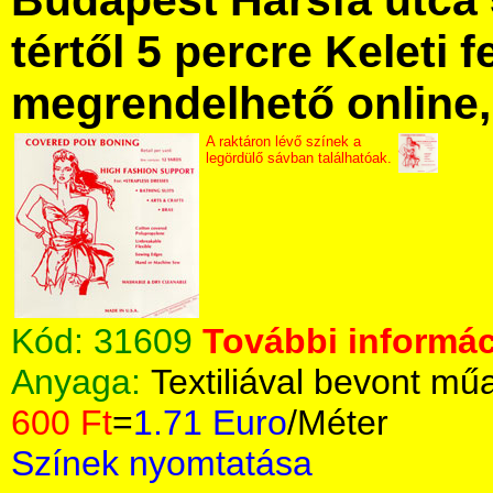
Budapest Hársfa utca 
tértől 5 percre Keleti f
megrendelhető online, 
A raktáron lévő színek a
legördülő sávban találhatóak.
Kód:
31609
További informác
Anyaga:
Textiliával bevont m
600 Ft
=
1.71 Euro
/Méter
Színek nyomtatása