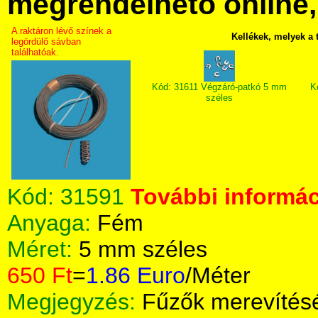
megrendelhető online, 
A raktáron lévő színek a
Kellékek, melyek a
legördülő sávban
találhatóak.
Kód: 31611 Végzáró-patkó 5 mm
K
széles
Kód:
31591
További informác
Anyaga:
Fém
Méret:
5 mm széles
650 Ft
=
1.86 Euro
/Méter
Megjegyzés:
Fűzők merevítés