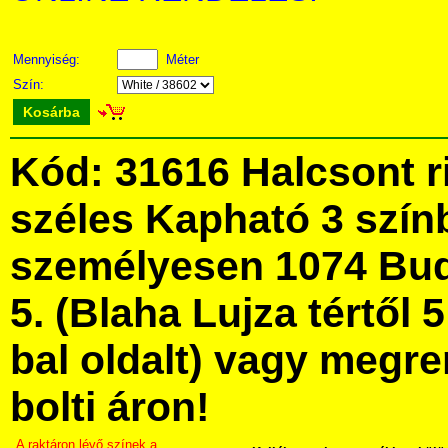
Mennyiség:
Méter
Szín:
Kosárba
Kód: 31616 Halcsont r
széles Kapható 3 szín
személyesen 1074 Bud
5. (Blaha Lujza tértől 5
bal oldalt) vagy megre
bolti áron!
A raktáron lévő színek a