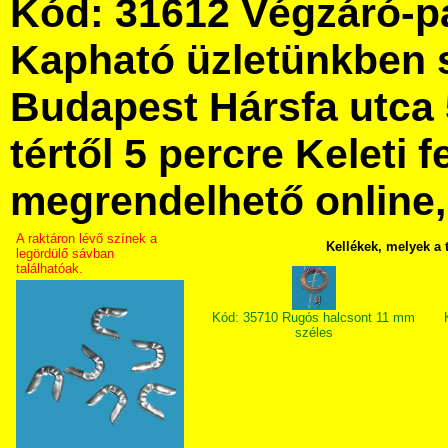
Kód: 31612 Végzáró-p
Kapható üzletünkben 
Budapest Hársfa utca 
tértől 5 percre Keleti f
megrendelhető online, 
A raktáron lévő színek a
Kellékek, melyek a
legördülő sávban
találhatóak.
Kód: 35710 Rugós halcsont 11 mm
széles