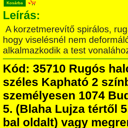
Kosárba
Leírás:
A korzetmerevítő spirálos, ru
hogy viselésnél nem deformálód
alkalmazkodik a test vonaláho
Kód: 35710 Rugós hal
széles Kapható 2 szín
személyesen 1074 Bud
5. (Blaha Lujza tértől 5
bal oldalt) vagy megre