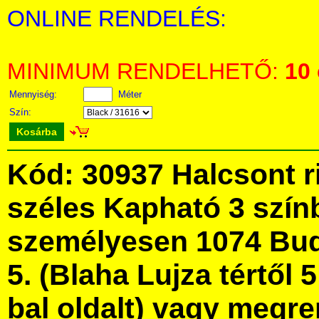
ONLINE RENDELÉS:
MINIMUM RENDELHETŐ:
10
Mennyiség:
Méter
Szín:
Kosárba
Kód: 30937 Halcsont r
széles Kapható 3 szín
személyesen 1074 Bud
5. (Blaha Lujza tértől 5
bal oldalt) vagy megre