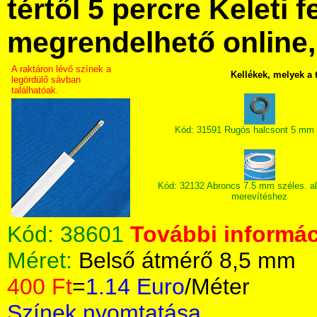
tértől 5 percre Keleti f
megrendelhető online, 
A raktáron lévő színek a
Kellékek, melyek a
legördülő sávban
találhatóak.
Kód: 31591 Rugós halcsont 5 mm 
Kód: 32132 Abroncs 7.5 mm széles. a
merevítéshez
Kód:
38601
További informác
Méret:
Belső átmérő 8,5 mm
400 Ft
=
1.14 Euro
/Méter
Színek nyomtatása