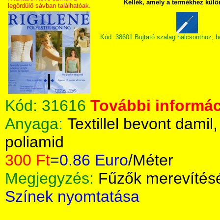
Kellék, amely a termékhez külö
legördülő sávban találhatóak.
Kód: 38601 Bujtató szalag halcsonthoz, 
Kód:
31616
További informác
Anyaga:
Textillel bevont damil
poliamid
300 Ft
=
0.86 Euro
/Méter
Megjegyzés:
Fűzők merevítés
Színek nyomtatása