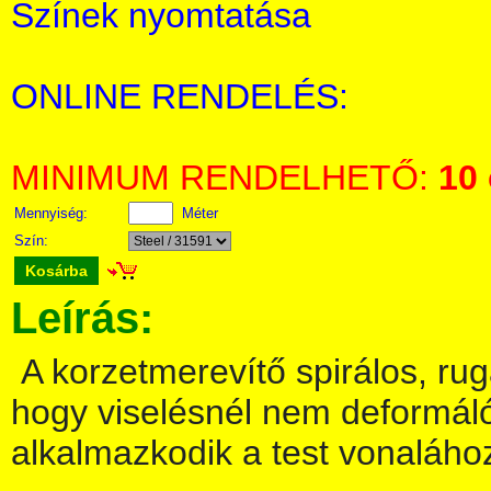
Színek nyomtatása
ONLINE RENDELÉS:
MINIMUM RENDELHETŐ:
10
Mennyiség:
Méter
Szín:
Kosárba
Leírás:
A korzetmerevítő spirálos, ru
hogy viselésnél nem deformálód
alkalmazkodik a test vonaláho