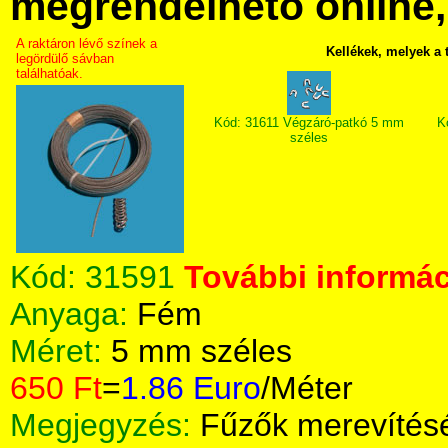
megrendelhető online, 
A raktáron lévő színek a
Kellékek, melyek a
legördülő sávban
találhatóak.
Kód: 31611 Végzáró-patkó 5 mm
K
széles
Kód:
31591
További informác
Anyaga:
Fém
Méret:
5 mm széles
650 Ft
=
1.86 Euro
/Méter
Megjegyzés:
Fűzők merevítés