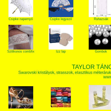
Csipke napernyő
Csipke legyező
Ruhazsák
Szilikonos combfix
Izz lap
Gombok
TAYLOR TÁN
Swarovski kristályok, strasszok, elasztikus méteráruk, 
www.