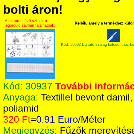
bolti áron!
A raktáron lévő színek a
Kellék, amely a termékhez külö
legördülő sávban találhatóak.
Kód: 38602 Bujtató szalag halcsonthoz b
Kód:
30937
További informác
Anyaga:
Textillel bevont damil
poliamid
320 Ft
=
0.91 Euro
/Méter
Megjegyzés:
Fűzők merevítés