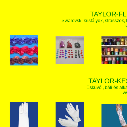
TAYLOR-FL
Swarovski kristályok, strasszok, k
TAYLOR-KE
Esküvői, báli és alk
w