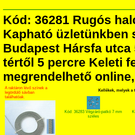
Kód: 36281 Rugós hal
Kapható üzletünkben 
Budapest Hársfa utca 
tértől 5 percre Keleti f
megrendelhető online, 
A raktáron lévő színek a
Kellékek, melyek a
legördülő sávban
találhatóak.
Kód: 36283 Végzáró-patkó 7 mm
K
széles