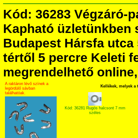
Kód: 36283 Végzáró-p
Kapható üzletünkben 
Budapest Hársfa utca 
tértől 5 percre Keleti f
megrendelhető online, 
A raktáron lévő színek a
Kellékek, melyek a
legördülő sávban
találhatóak.
Kód: 36281 Rugós halcsont 7 mm
széles