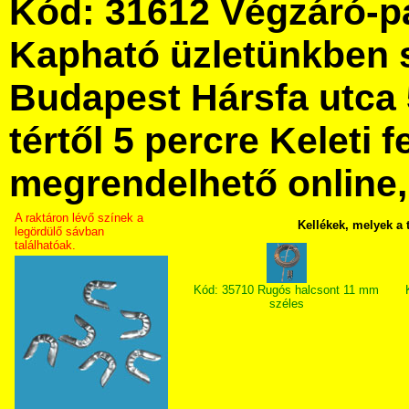
Kód: 31612 Végzáró-p
Kapható üzletünkben 
Budapest Hársfa utca 
tértől 5 percre Keleti f
megrendelhető online, 
A raktáron lévő színek a
Kellékek, melyek a
legördülő sávban
találhatóak.
Kód: 35710 Rugós halcsont 11 mm
széles