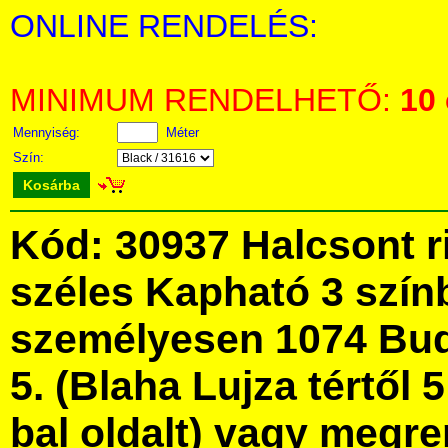
ONLINE RENDELÉS:
MINIMUM RENDELHETŐ:
10
Mennyiség:
Méter
Szín:
Kosárba
Kód: 30937 Halcsont r
széles Kapható 3 szín
személyesen 1074 Bud
5. (Blaha Lujza tértől 5
bal oldalt) vagy megre