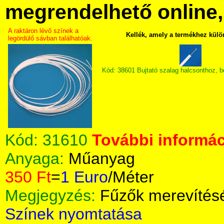
megrendelhető online, 
A raktáron lévő színek a
Kellék, amely a termékhez külö
legördülő sávban találhatóak.
Kód: 38601 Bujtató szalag halcsonthoz, 
Kód:
31610
További informác
Anyaga:
Műanyag
350 Ft
=
1 Euro
/Méter
Megjegyzés:
Fűzők merevítés
Színek nyomtatása