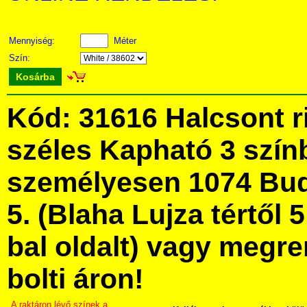
Mennyiség:
Méter
Szín:
Kosárba
Kód: 31616 Halcsont r
széles Kapható 3 szín
személyesen 1074 Bud
5. (Blaha Lujza tértől 5
bal oldalt) vagy megre
bolti áron!
A raktáron lévő színek a