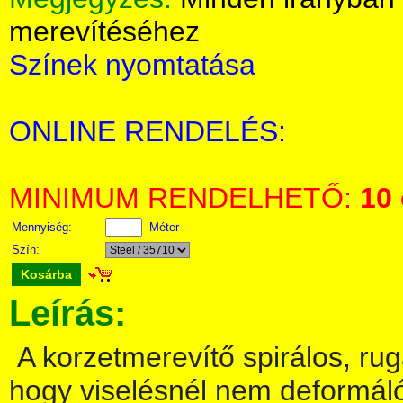
merevítéséhez
Színek nyomtatása
ONLINE RENDELÉS:
MINIMUM RENDELHETŐ:
10
Mennyiség:
Méter
Szín:
Kosárba
Leírás:
A korzetmerevítő spirálos, ru
hogy viselésnél nem deformálód