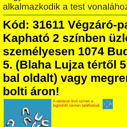
alkalmazkodik a test vonaláho
Kód: 31611 Végzáró-p
Kapható 2 színben üz
személyesen 1074 Bud
5. (Blaha Lujza tértől 5
bal oldalt) vagy megre
bolti áron!
A raktáron lévő színek a
legördülő sávban találhatóak.