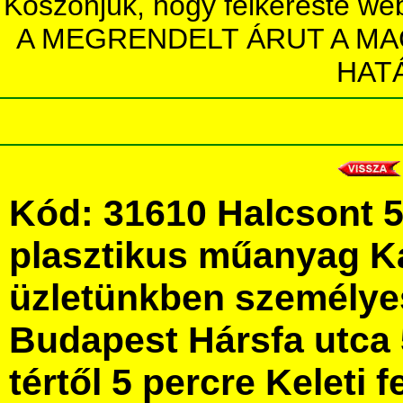
Köszönjük, hogy felkereste we
A MEGRENDELT ÁRUT A MA
HAT
Kód: 31610 Halcsont 5
plasztikus műanyag K
üzletünkben személye
Budapest Hársfa utca 
tértől 5 percre Keleti f