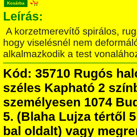
Kosárba
Leírás:
A korzetmerevítő spirálos, ru
hogy viselésnél nem deformálód
alkalmazkodik a test vonaláho
Kód: 35710 Rugós hal
széles Kapható 2 szín
személyesen 1074 Bud
5. (Blaha Lujza tértől 5
bal oldalt) vagy megre