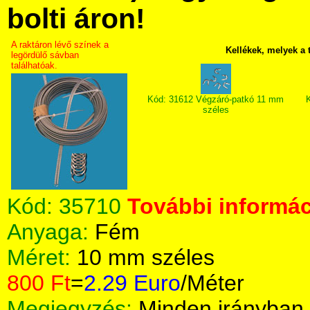
bolti áron!
A raktáron lévő színek a
Kellékek, melyek a
legördülő sávban
találhatóak.
Kód: 31612 Végzáró-patkó 11 mm
K
széles
Kód:
35710
További informác
Anyaga:
Fém
Méret:
10 mm széles
800 Ft
=
2.29 Euro
/Méter
Megjegyzés:
Minden irányban