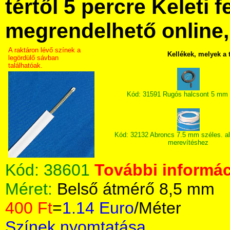
tértől 5 percre Keleti f
megrendelhető online, 
A raktáron lévő színek a
Kellékek, melyek a
legördülő sávban
találhatóak.
Kód: 31591 Rugós halcsont 5 mm 
Kód: 32132 Abroncs 7.5 mm széles. a
merevítéshez
Kód:
38601
További informác
Méret:
Belső átmérő 8,5 mm
400 Ft
=
1.14 Euro
/Méter
Színek nyomtatása