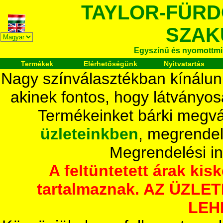
TAYLOR-FÜR
SZAK
Egyszínű és nyomottmi
Termékek
Elérhetőségünk
Nyitvatartás
Nagy színválasztékban kínálun
akinek fontos, hogy látványos
Termékeinket bárki megvá
üzleteinkben
, megrendel
Megrendelési i
A feltüntetett árak ki
tartalmaznak. AZ ÜZL
LEH