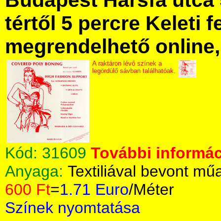
Budapest Hársfa utca 
tértől 5 percre Keleti f
megrendelhető online, 
A raktáron lévő színek a
legördülő sávban találhatóak.
Kód:
31609
További informác
Anyaga:
Textiliával bevont m
600 Ft
=
1.71 Euro
/Méter
Színek nyomtatása