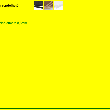
n rendelhető
belső átmérő 8,5mm