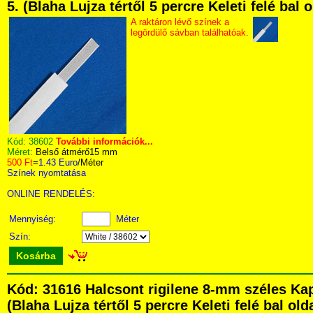
5. (Blaha Lujza tértől 5 percre Keleti felé bal
A raktáron lévő színek a
legördülő sávban találhatóak.
Kód:
38602
További információk...
Méret:
Belső átmérő15 mm
500 Ft
=
1.43 Euro
/Méter
Színek nyomtatása
ONLINE RENDELÉS:
Mennyiség:
Méter
Szín:
Kosárba
Kód: 31616 Halcsont rigilene 8-mm széles Ka
(Blaha Lujza tértől 5 percre Keleti felé bal ol