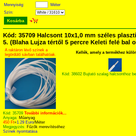
Mennyiség:
Méter
Szín:
Kosárba
Kód: 35709 Halcsont 10x1,0 mm széles plasz
5. (Blaha Lujza tértől 5 percre Keleti felé bal
A raktáron lévő színek a
Kellék, amely a termékhez külö
legördülő sávban találhatóak.
Kód: 38602 Bujtató szalag halcsonthoz b
Kód:
35709
További információk...
Anyaga:
Műanyag
450 Ft
=
1.29 Euro
/Méter
Megjegyzés:
Fűzők merevítéséhez
Színek nyomtatása