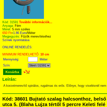
Kód:
31591
További információk...
Anyaga:
Fém
Méret:
5 mm széles
650 Ft
=
1.86 Euro
/Méter
Megjegyzés:
Fűzők merevítéséhez
Színek nyomtatása
ONLINE RENDELÉS:
MINIMUM RENDELHETŐ:
10 cm
Mennyiség:
Méter
Szín:
Kosárba
Leírás:
A korzetmerevítő spirálos, rugalmas és erős. Előnye, hogy viselésnél nem 
Kód: 38601 Bujtató szalag halcsonthoz, bel
utca 5. (Blaha Lujza tértől 5 percre Keleti fel