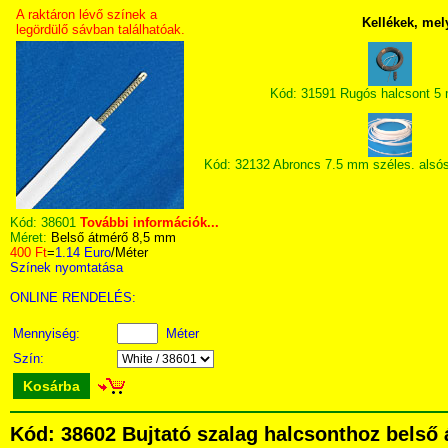
A raktáron lévő színek a
Kellékek, mel
legördülő sávban találhatóak.
Kód: 31591 Rugós halcsont 5
Kód: 32132 Abroncs 7.5 mm széles. alsó
Kód:
38601
További információk...
Méret:
Belső átmérő 8,5 mm
400 Ft
=
1.14 Euro
/Méter
Színek nyomtatása
ONLINE RENDELÉS:
Mennyiség:
Méter
Szín:
Kosárba
Kód: 38602 Bujtató szalag halcsonthoz bels