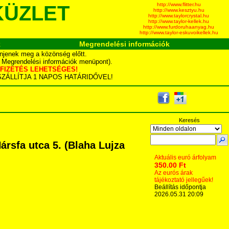
http://www.flitter.hu
KÜZLET
http://www.kesztyu.hu
http://www.taylorcrystal.hu
http://www.taylor-kellek.hu
http://www.furdoruhaanyag.hu
http://www.taylor-eskuvoikellek.hu
k
Megrendelési információk
njenek meg a közönség előtt.
d Megrendelési információk menüpont).
YÁS FIZETÉS LEHETSÉGES!
TA SZÁLLÍTJA 1 NAPOS HATÁRIDŐVEL!
Keresés
sfa utca 5. (Blaha Lujza
Aktuális euró árfolyam
350.00 Ft
Az eurós árak
tájékoztató jellegűek!
Beállítás időpontja
2026.05.31 20:09