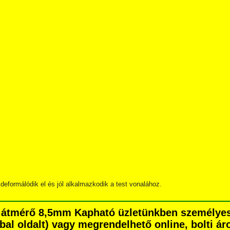
deformálódik el és jól alkalmazkodik a test vonalához.
ső átmérő 8,5mm Kapható üzletünkben személye
é bal oldalt) vagy megrendelhető online, bolti ár