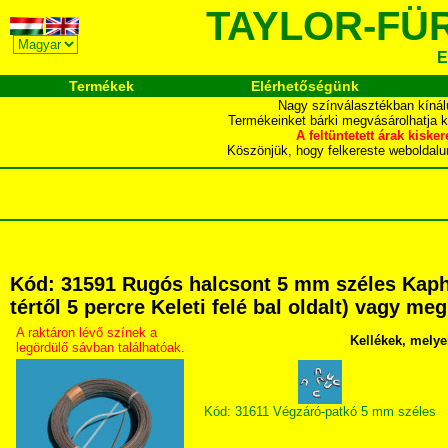
TAYLOR-FÜ
E
Termékek
Elérhetőségünk
Nagy színválasztékban kínál
Termékeinket bárki megvásárolhatja 
A feltüntetett árak ki
Köszönjük, hogy felkereste webol
Kód: 31591 Rugós halcsont 5 mm széles Kapha
tértől 5 percre Keleti felé bal oldalt) vagy me
A raktáron lévő színek a
Kellékek, melye
legördülő sávban találhatóak.
Kód: 31611 Végzáró-patkó 5 mm széles