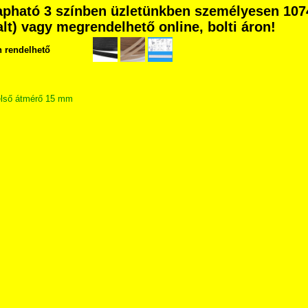
apható 3 színben üzletünkben személyesen 107
dalt) vagy megrendelhető online, bolti áron!
n rendelhető
első átmérő 15 mm