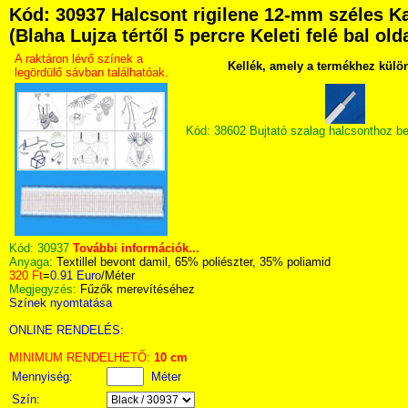
Kód: 30937 Halcsont rigilene 12-mm széles K
(Blaha Lujza tértől 5 percre Keleti felé bal ol
A raktáron lévő színek a
Kellék, amely a termékhez külö
legördülő sávban találhatóak.
Kód: 38602 Bujtató szalag halcsonthoz b
Kód:
30937
További információk...
Anyaga:
Textillel bevont damil, 65% poliészter, 35% poliamid
320 Ft
=
0.91 Euro
/Méter
Megjegyzés:
Fűzők merevítéséhez
Színek nyomtatása
ONLINE RENDELÉS:
MINIMUM RENDELHETŐ:
10 cm
Mennyiség:
Méter
Szín: