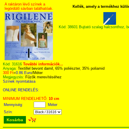
A raktáron lévő színek a
Kellék, amely a termékhez külö
legördülő sávban találhatóak.
Kód: 38601 Bujtató szalag halcsonthoz, 
Kód:
31616
További információk...
Anyaga:
Textillel bevont damil, 65% poliészter, 35% poliamid
300 Ft
=
0.86 Euro
/Méter
Megjegyzés:
Fűzők merevítéséhez
Színek nyomtatása
ONLINE RENDELÉS:
MINIMUM RENDELHETŐ:
10 cm
Mennyiség:
Méter
Szín:
Kosárba