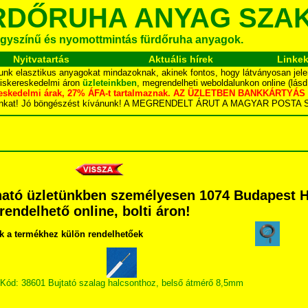
RDŐRUHA ANYAG SZA
gyszínű és nyomottmintás fürdőruha anyagok.
Nyitvatartás
Aktuális hírek
Linke
unk elasztikus anyagokat mindazoknak, akinek fontos, hogy látványosan jele
kiskereskedelmi áron
üzleteinkben
, megrendelheti weboldalunkon online (lás
skereskedelmi árak, 27% ÁFA-t tartalmaznak. AZ ÜZLETBEN BANKKÁRT
dalunkat! Jó böngészést kívánunk! A MEGRENDELT ÁRUT A MAGYAR POS
tó üzletünkben személyesen 1074 Budapest Hár
grendelhető online, bolti áron!
k a termékhez külön rendelhetőek
Kód: 38601 Bujtató szalag halcsonthoz, belső átmérő 8,5mm