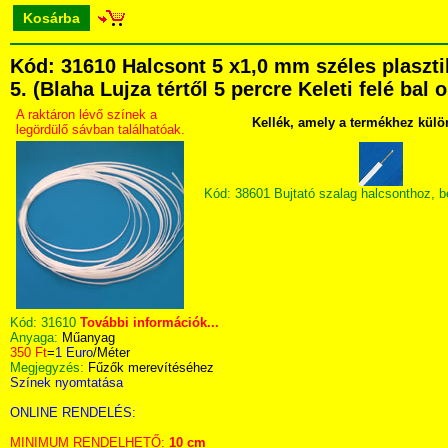
Kosárba
Kód: 31610 Halcsont 5 x1,0 mm széles plasz
5. (Blaha Lujza tértől 5 percre Keleti felé bal
A raktáron lévő színek a
Kellék, amely a termékhez külö
legördülő sávban találhatóak.
Kód: 38601 Bujtató szalag halcsonthoz, 
Kód:
31610
További információk...
Anyaga:
Műanyag
350 Ft
=
1 Euro
/Méter
Megjegyzés:
Fűzők merevítéséhez
Színek nyomtatása
ONLINE RENDELÉS:
MINIMUM RENDELHETŐ:
10 cm