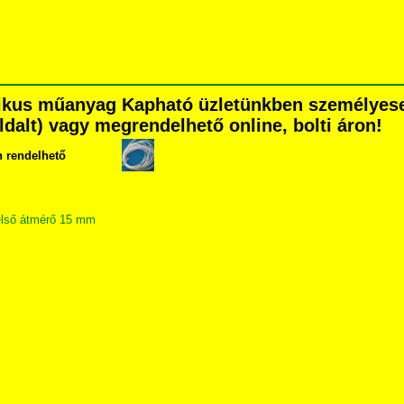
tikus műanyag Kapható üzletünkben személyese
 oldalt) vagy megrendelhető online, bolti áron!
n rendelhető
első átmérő 15 mm