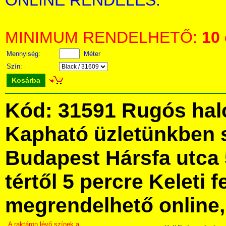
ONLINE RENDELÉS:
MINIMUM RENDELHETŐ:
10
Mennyiség:
Méter
Szín:
Kosárba
Kód: 31591 Rugós hal
Kapható üzletünkben 
Budapest Hársfa utca 
tértől 5 percre Keleti f
megrendelhető online, 
A raktáron lévő színek a