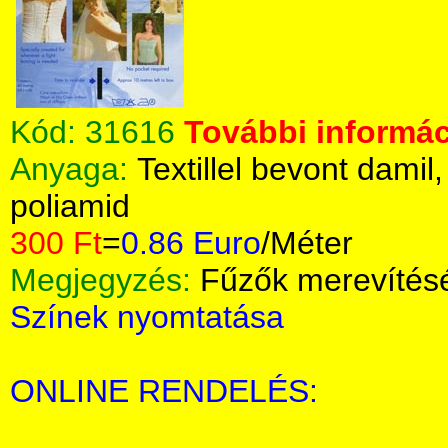
Kód:
31616
További informác
Anyaga:
Textillel bevont damil
poliamid
300 Ft
=
0.86 Euro
/Méter
Megjegyzés:
Fűzők merevítés
Színek nyomtatása
ONLINE RENDELÉS: