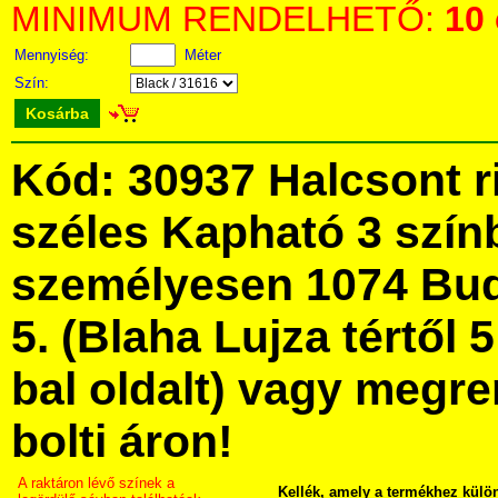
MINIMUM RENDELHETŐ:
10
Mennyiség:
Méter
Szín:
Kosárba
Kód: 30937 Halcsont r
széles Kapható 3 szín
személyesen 1074 Bud
5. (Blaha Lujza tértől 5
bal oldalt) vagy megre
bolti áron!
A raktáron lévő színek a
Kellék, amely a termékhez külö