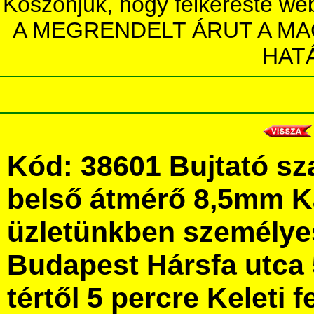
Köszönjük, hogy felkereste we
A MEGRENDELT ÁRUT A MA
HAT
Kód: 38601 Bujtató sz
belső átmérő 8,5mm 
üzletünkben személye
Budapest Hársfa utca 
tértől 5 percre Keleti f