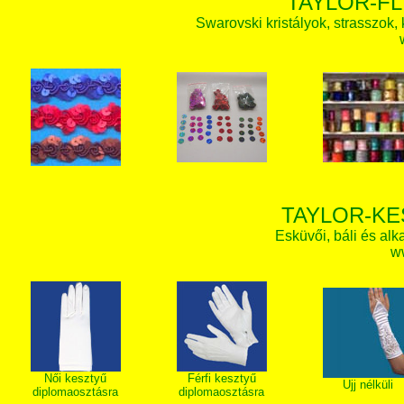
TAYLOR-FL
Swarovski kristályok, strasszok, k
TAYLOR-KE
Esküvői, báli és alk
w
Női kesztyű
Férfi kesztyű
Ujj nélküli
diplomaosztásra
diplomaosztásra