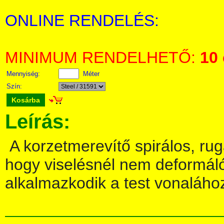
ONLINE RENDELÉS:
MINIMUM RENDELHETŐ:
10
Mennyiség:
Méter
Szín:
Kosárba
Leírás:
A korzetmerevítő spirálos, ru
hogy viselésnél nem deformálód
alkalmazkodik a test vonaláho