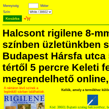
Mennyiség:
Méter
Szín:
Kosárba
Halcsont rigilene 8-m
színben üzletünkben 
Budapest Hársfa utca 
tértől 5 percre Keleti f
megrendelhető online, 
A raktáron lévő színek a
Kellék, amely a termékhez külö
legördülő sávban találhatóak.
Kód: 38601 Bujtató szalag halcsonthoz, 