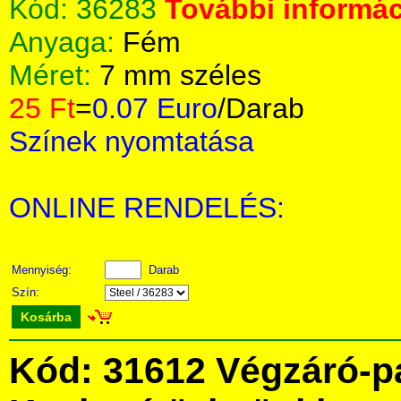
Kód:
36283
További informác
Anyaga:
Fém
Méret:
7 mm széles
25 Ft
=
0.07 Euro
/Darab
Színek nyomtatása
ONLINE RENDELÉS:
Mennyiség:
Darab
Szín:
Kosárba
Kód: 31612 Végzáró-p