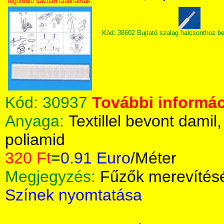
legördülő sávban találhatóak.
Kód: 38602 Bujtató szalag halcsonthoz b
Kód:
30937
További informác
Anyaga:
Textillel bevont damil
poliamid
320 Ft
=
0.91 Euro
/Méter
Megjegyzés:
Fűzők merevítés
Színek nyomtatása