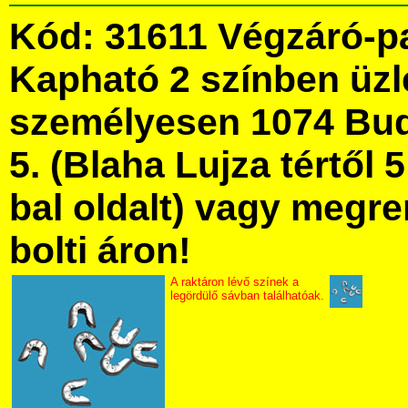
Kód: 31611 Végzáró-p
Kapható 2 színben üz
személyesen 1074 Bud
5. (Blaha Lujza tértől 5
bal oldalt) vagy megre
bolti áron!
A raktáron lévő színek a
legördülő sávban találhatóak.