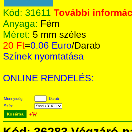
Kód:
31611
További informáci
Anyaga:
Fém
Méret:
5 mm széles
20 Ft
=
0.06 Euro
/Darab
Színek nyomtatása
ONLINE RENDELÉS:
Mennyiség:
Darab
Szín:
Kosárba
Kód: 36283 Végzáró-p