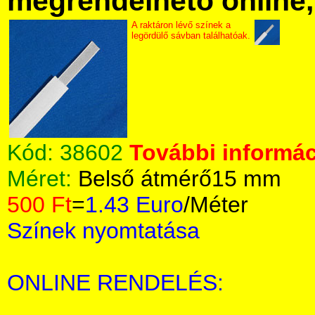
megrendelhető online, 
A raktáron lévő színek a
legördülő sávban találhatóak.
Kód:
38602
További informác
Méret:
Belső átmérő15 mm
500 Ft
=
1.43 Euro
/Méter
Színek nyomtatása
ONLINE RENDELÉS: