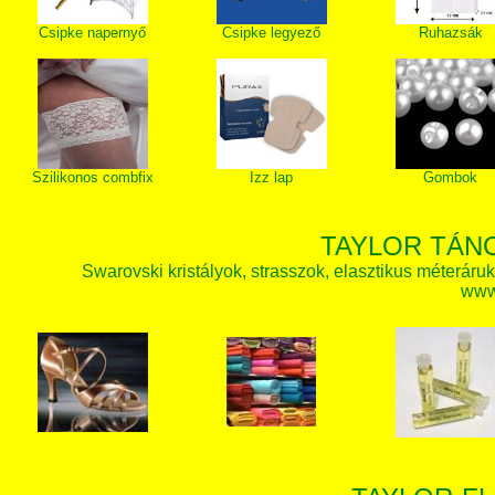
Csipke napernyő
Csipke legyező
Ruhazsák
Szilikonos combfix
Izz lap
Gombok
TAYLOR TÁN
Swarovski kristályok, strasszok, elasztikus méteráruk, 
www.