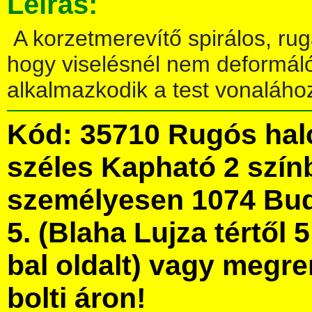
Leírás:
A korzetmerevítő spirálos, ru
hogy viselésnél nem deformálód
alkalmazkodik a test vonaláho
Kód: 35710 Rugós hal
széles Kapható 2 szín
személyesen 1074 Bud
5. (Blaha Lujza tértől 5
bal oldalt) vagy megre
bolti áron!