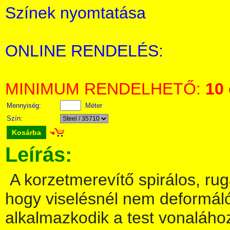
Színek nyomtatása
ONLINE RENDELÉS:
MINIMUM RENDELHETŐ:
10
Mennyiség:
Méter
Szín:
Kosárba
Leírás:
A korzetmerevítő spirálos, ru
hogy viselésnél nem deformálód
alkalmazkodik a test vonaláho