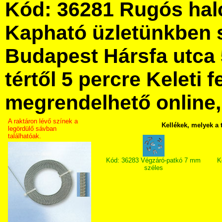
Kód: 36281 Rugós hal
Kapható üzletünkben 
Budapest Hársfa utca 
tértől 5 percre Keleti f
megrendelhető online, 
A raktáron lévő színek a
Kellékek, melyek a
legördülő sávban
találhatóak.
Kód: 36283 Végzáró-patkó 7 mm
K
széles