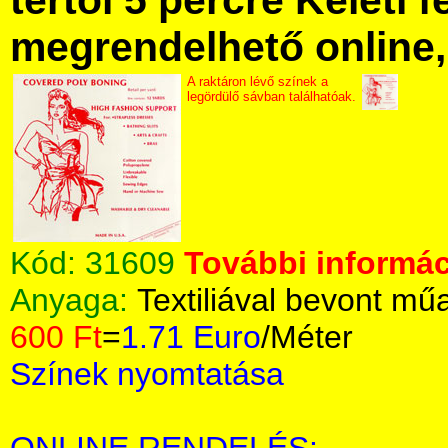
tértől 5 percre Keleti f
megrendelhető online, 
A raktáron lévő színek a
legördülő sávban találhatóak.
Kód:
31609
További informác
Anyaga:
Textiliával bevont m
600 Ft
=
1.71 Euro
/Méter
Színek nyomtatása