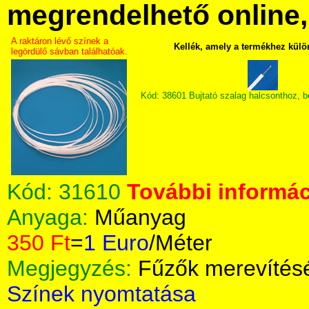
megrendelhető online, 
A raktáron lévő színek a
Kellék, amely a termékhez külö
legördülő sávban találhatóak.
Kód: 38601 Bujtató szalag halcsonthoz, 
Kód:
31610
További informác
Anyaga:
Műanyag
350 Ft
=
1 Euro
/Méter
Megjegyzés:
Fűzők merevítés
Színek nyomtatása