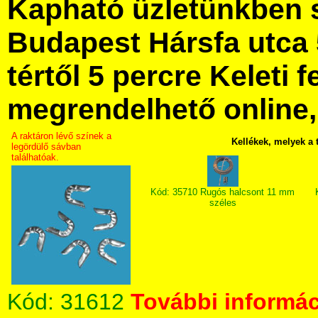
Kapható üzletünkben 
Budapest Hársfa utca 
tértől 5 percre Keleti f
megrendelhető online, 
A raktáron lévő színek a
Kellékek, melyek a
legördülő sávban
találhatóak.
Kód: 35710 Rugós halcsont 11 mm
széles
Kód:
31612
További informác