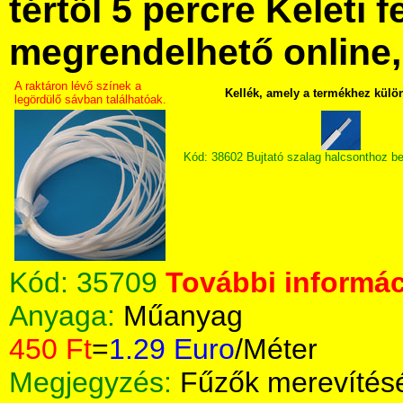
tértől 5 percre Keleti f
megrendelhető online, 
A raktáron lévő színek a
Kellék, amely a termékhez külö
legördülő sávban találhatóak.
Kód: 38602 Bujtató szalag halcsonthoz b
Kód:
35709
További informác
Anyaga:
Műanyag
450 Ft
=
1.29 Euro
/Méter
Megjegyzés:
Fűzők merevítés