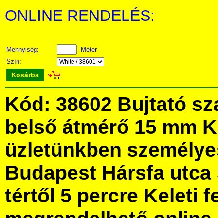
ONLINE RENDELÉS:
Mennyiség:
Méter
Szín:
Kosárba
Kód: 38602 Bujtató sz
belső átmérő 15 mm 
üzletünkben személye
Budapest Hársfa utca 
tértől 5 percre Keleti f