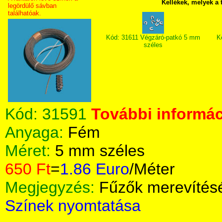
Kellékek, melyek a
legördülő sávban
találhatóak.
Kód: 31611 Végzáró-patkó 5 mm
K
széles
Kód:
31591
További informác
Anyaga:
Fém
Méret:
5 mm széles
650 Ft
=
1.86 Euro
/Méter
Megjegyzés:
Fűzők merevítés
Színek nyomtatása