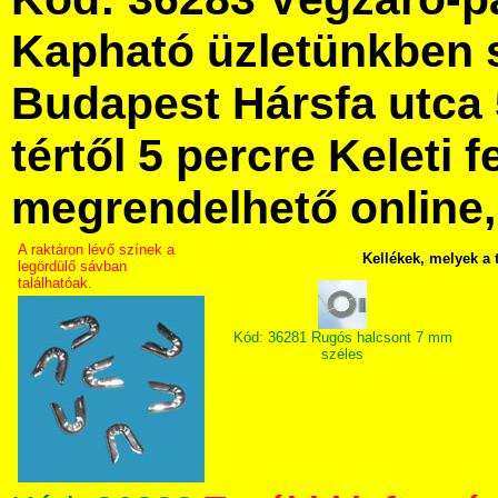
Kapható üzletünkben 
Budapest Hársfa utca 
tértől 5 percre Keleti f
megrendelhető online, 
A raktáron lévő színek a
Kellékek, melyek a
legördülő sávban
találhatóak.
Kód: 36281 Rugós halcsont 7 mm
széles