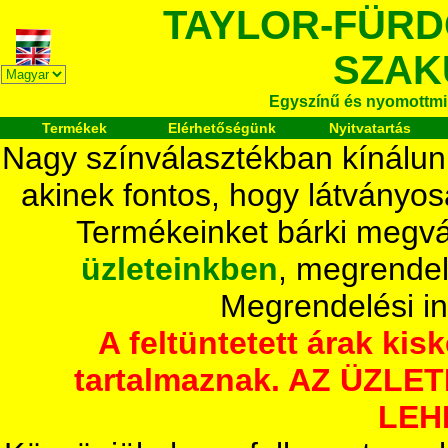
TAYLOR-FÜR
SZAK
Egyszínű és nyomottmi
Termékek
Elérhetőségünk
Nyitvatartás
Nagy színválasztékban kínálun
akinek fontos, hogy látványos
Termékeinket bárki megvá
üzleteinkben
, megrendel
Megrendelési i
A feltüntetett árak ki
tartalmaznak. AZ ÜZL
LEH