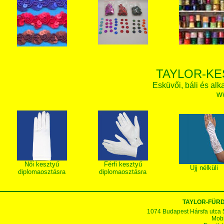
TAYLOR-KE
Esküvői, báli és alk
w
Női kesztyű
Férfi kesztyű
Ujj nélküli
diplomaosztásra
diplomaosztásra
TAYLOR-FÜR
1074 Budapest Hársfa utca 5-7
Mobi