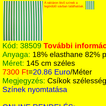
A raktáron lévő színek a
legördülő sávban találhatóak.
Kód:
38509
További informác
Anyaga:
18% elasthane 82% p
Méret:
145 cm széles
7300 Ft
=
20.86 Euro
/Méter
Megjegyzés:
Csíkok szélessé
Színek nyomtatása