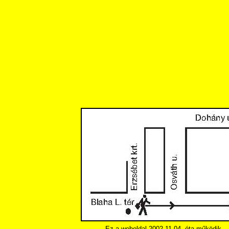
Ez a weboldal 2002.11.04. óta működik.