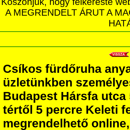
Köszönjük, hogy felkereste we
A MEGRENDELT ÁRUT A MA
HAT
Csíkos fürdőruha any
üzletünkben személye
Budapest Hársfa utca 
tértől 5 percre Keleti f
megrendelhető online, 