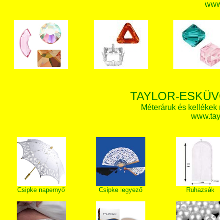
www.
TAYLOR-ESKÜV
Méteráruk és kellékek
www.tay
Csipke napernyő
Csipke legyező
Ruhazsák