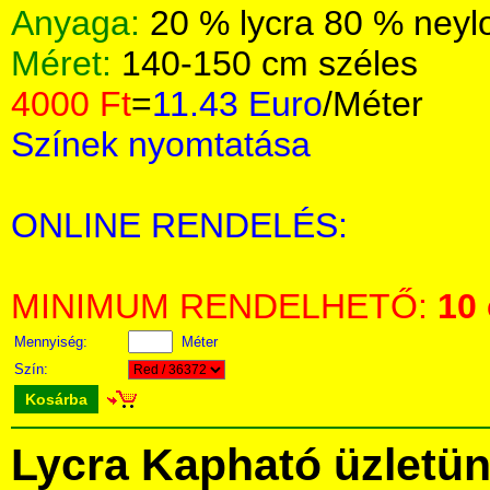
Anyaga:
20 % lycra 80 % neyl
Méret:
140-150 cm széles
4000 Ft
=
11.43 Euro
/Méter
Színek nyomtatása
ONLINE RENDELÉS:
MINIMUM RENDELHETŐ:
10
Mennyiség:
Méter
Szín:
Kosárba
Lycra Kapható üzletü