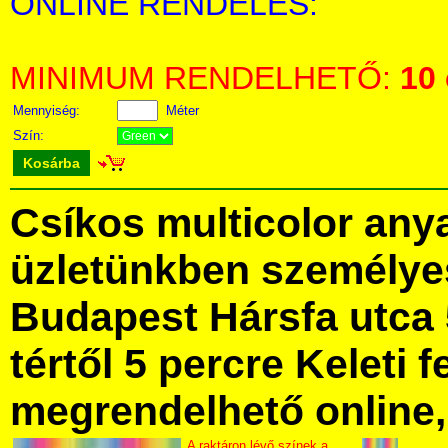
ONLINE RENDELÉS:
MINIMUM RENDELHETŐ:
10
Mennyiség:
Méter
Szín:
Kosárba
Csíkos multicolor an
üzletünkben személye
Budapest Hársfa utca 
tértől 5 percre Keleti f
megrendelhető online, 
A raktáron lévő színek a