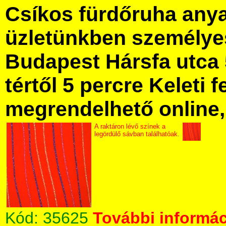
Csíkos fürdőruha any
üzletünkben személye
Budapest Hársfa utca 
tértől 5 percre Keleti f
megrendelhető online, 
A raktáron lévő színek a
legördülő sávban találhatóak.
Kód:
35625
További informác