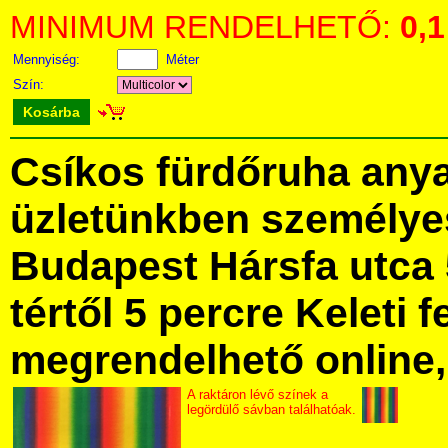
MINIMUM RENDELHETŐ:
0,1
Mennyiség:
Méter
Szín:
Kosárba
Csíkos fürdőruha any
üzletünkben személye
Budapest Hársfa utca 
tértől 5 percre Keleti f
megrendelhető online, 
A raktáron lévő színek a
legördülő sávban találhatóak.