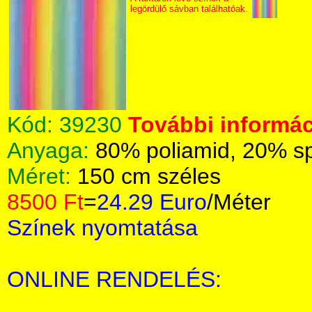
legördülő sávban találhatóak.
Kód:
39230
További informác
Anyaga:
80% poliamid, 20% s
Méret:
150 cm széles
8500 Ft
=
24.29 Euro
/Méter
Színek nyomtatása
ONLINE RENDELÉS: