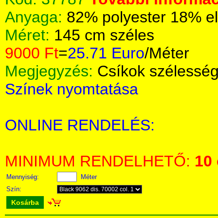
Anyaga:
82% polyester 18% e
Méret:
145 cm széles
9000 Ft
=
25.71 Euro
/Méter
Megjegyzés:
Csíkok szélessé
Színek nyomtatása
ONLINE RENDELÉS:
MINIMUM RENDELHETŐ:
10
Mennyiség:
Méter
Szín:
Kosárba