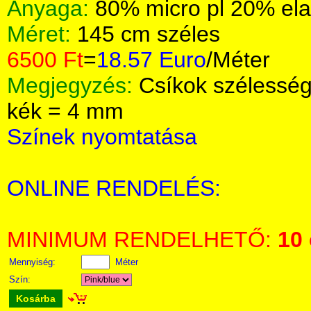
Anyaga:
80% micro pl 20% el
Méret:
145 cm széles
6500 Ft
=
18.57 Euro
/Méter
Megjegyzés:
Csíkok szélesség
kék = 4 mm
Színek nyomtatása
ONLINE RENDELÉS:
MINIMUM RENDELHETŐ:
10
Mennyiség:
Méter
Szín:
Kosárba