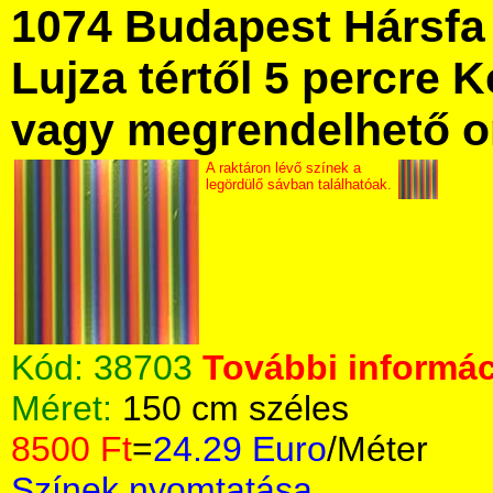
1074 Budapest Hársfa 
Lujza tértől 5 percre Ke
vagy megrendelhető onl
A raktáron lévő színek a
legördülő sávban találhatóak.
Kód:
38703
További informác
Méret:
150 cm széles
8500 Ft
=
24.29 Euro
/Méter
Színek nyomtatása