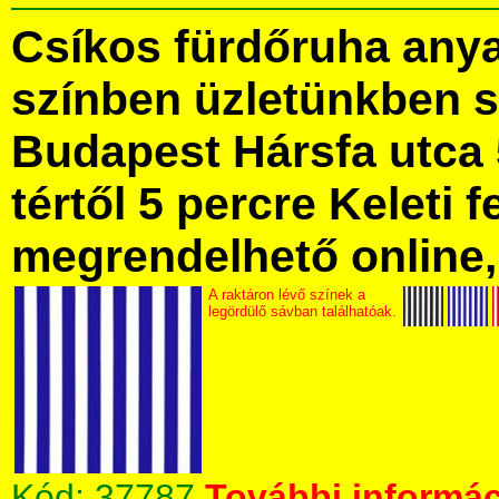
Csíkos fürdőruha any
színben üzletünkben 
Budapest Hársfa utca 
tértől 5 percre Keleti f
megrendelhető online, 
A raktáron lévő színek a
legördülő sávban találhatóak.
Kód:
37787
További informác