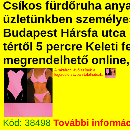
Csíkos fürdőruha any
üzletünkben személye
Budapest Hársfa utca 
tértől 5 percre Keleti f
megrendelhető online, 
A raktáron lévő színek a
legördülő sávban találhatóak.
Kód:
38498
További informác