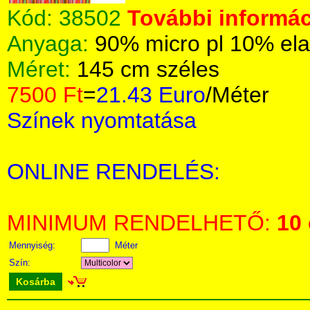
Kód:
38502
További informác
Anyaga:
90% micro pl 10% el
Méret:
145 cm széles
7500 Ft
=
21.43 Euro
/Méter
Színek nyomtatása
ONLINE RENDELÉS:
MINIMUM RENDELHETŐ:
10
Mennyiség:
Méter
Szín:
Kosárba