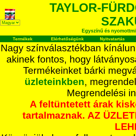
TAYLOR-FÜR
SZAK
Egyszínű és nyomottmi
Termékek
Elérhetőségünk
Nyitvatartás
Nagy színválasztékban kínálun
akinek fontos, hogy látványos
Termékeinket bárki megvá
üzleteinkben
, megrendel
Megrendelési i
A feltüntetett árak ki
tartalmaznak. AZ ÜZL
LEH