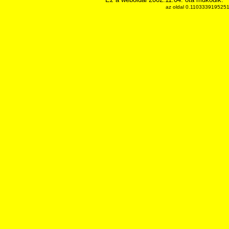
az oldal 0.11033391952515