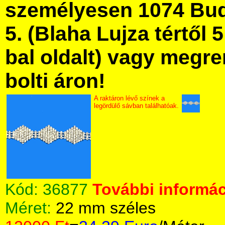
személyesen 1074 Bud
5. (Blaha Lujza tértől 5
bal oldalt) vagy megre
bolti áron!
A raktáron lévő színek a
legördülő sávban találhatóak.
Kód:
36877
További informác
Méret:
22 mm széles