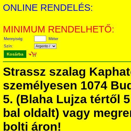
ONLINE RENDELÉS:
MINIMUM RENDELHETŐ:
Mennyiség:
Méter
Szín:
Kosárba
Strassz szalag Kapha
személyesen 1074 Bud
5. (Blaha Lujza tértől 5
bal oldalt) vagy megre
bolti áron!