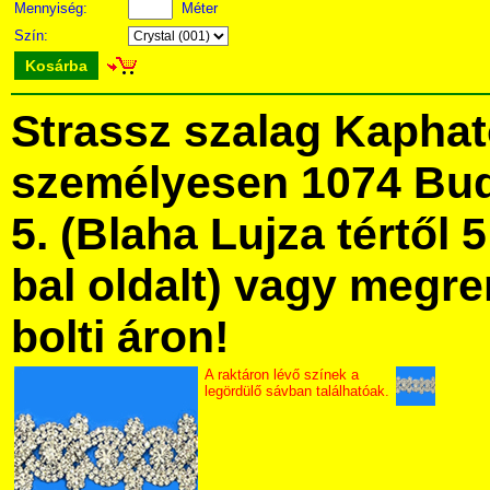
Mennyiség:
Méter
Szín:
Kosárba
Strassz szalag Kapha
személyesen 1074 Bud
5. (Blaha Lujza tértől 5
bal oldalt) vagy megre
bolti áron!
A raktáron lévő színek a
legördülő sávban találhatóak.