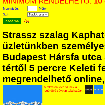
MINIMUM RENDELHETŐ:
10
Mennyiség:
Méter
Szín:
Kosárba
Strassz szalag Kaphat
üzletünkben személye
Budapest Hársfa utca 
tértől 5 percre Keleti f
megrendelhető online, 
A raktáron lévő színek a
legördülő sávban találhatóak.