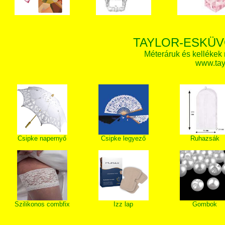
TAYLOR-ESKÜV
Méteráruk és kellékek
www.tay
Csipke napernyő
Csipke legyező
Ruhazsák
Szilikonos combfix
Izz lap
Gombok