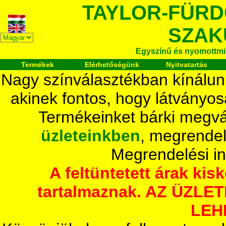
TAYLOR-FÜR
SZAK
Egyszínű és nyomottmi
Termékek
Elérhetőségünk
Nyitvatartás
Nagy színválasztékban kínálun
akinek fontos, hogy látványos
Termékeinket bárki megvá
üzleteinkben
, megrendel
Megrendelési i
A feltüntetett árak ki
tartalmaznak. AZ ÜZL
LEH