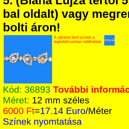
5. (Blaha Lujza tértől 5
bal oldalt) vagy megre
bolti áron!
A raktáron lévő színek a
legördülő sávban találhatóak.
Kód:
36893
További informác
Méret:
12 mm széles
6000 Ft
=
17.14 Euro
/Méter
Színek nyomtatása