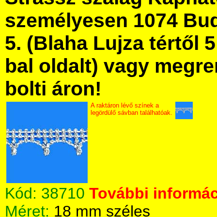
személyesen 1074 Bud
5. (Blaha Lujza tértől 5
bal oldalt) vagy megre
bolti áron!
A raktáron lévő színek a
legördülő sávban találhatóak.
Kód:
38710
További informác
Méret:
18 mm széles