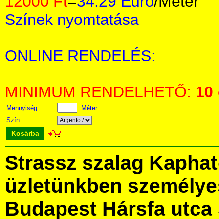
12000 Ft
=
34.29 Euro
/Méter
Színek nyomtatása
ONLINE RENDELÉS:
MINIMUM RENDELHETŐ:
10
Mennyiség:
Méter
Szín:
Kosárba
Strassz szalag Kaphat
üzletünkben személye
Budapest Hársfa utca 