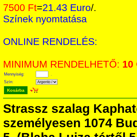
7500 Ft
=
21.43 Euro
/.
Színek nyomtatása
ONLINE RENDELÉS:
MINIMUM RENDELHETŐ:
10
Mennyiség:
.
Szín:
Kosárba
Strassz szalag Kapha
személyesen 1074 Bud