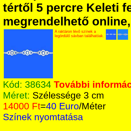
tértől 5 percre Keleti f
megrendelhető online, 
A raktáron lévő színek a
legördülő sávban találhatóak.
Kód:
38634
További informác
Méret:
Szélessége 3 cm
14000 Ft
=
40 Euro
/Méter
Színek nyomtatása