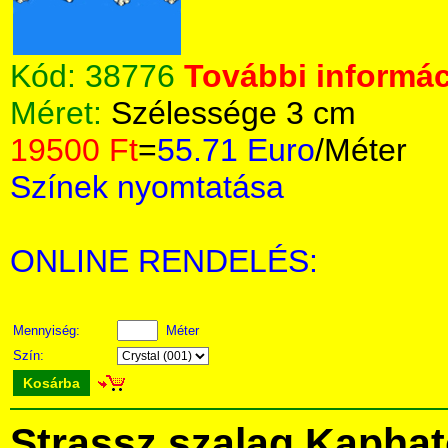
Kód:
38776
További informác
Méret:
Szélessége 3 cm
19500 Ft
=
55.71 Euro
/Méter
Színek nyomtatása
ONLINE RENDELÉS:
Mennyiség:
Méter
Szín:
Kosárba
Strassz szalag Kapha