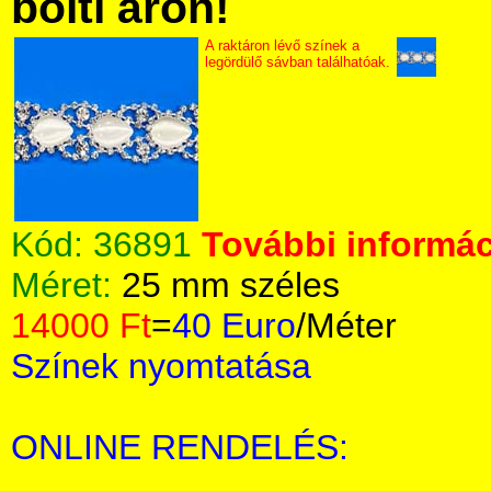
bolti áron!
A raktáron lévő színek a
legördülő sávban találhatóak.
Kód:
36891
További informác
Méret:
25 mm széles
14000 Ft
=
40 Euro
/Méter
Színek nyomtatása
ONLINE RENDELÉS: