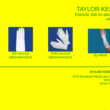
TAYLOR-KE
Esküvői, báli és alk
w
Női kesztyű
Férfi kesztyű
Ujj nélküli
diplomaosztásra
diplomaosztásra
TAYLOR-FÜR
1074 Budapest Hársfa utca 5-7
Mobi
Email: