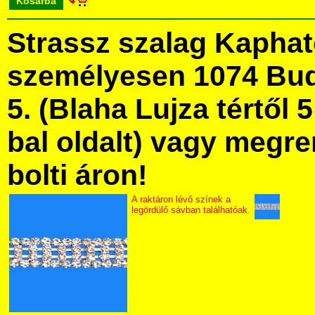
Kosárba
Strassz szalag Kapha
személyesen 1074 Bud
5. (Blaha Lujza tértől 5
bal oldalt) vagy megre
bolti áron!
A raktáron lévő színek a
legördülő sávban találhatóak.