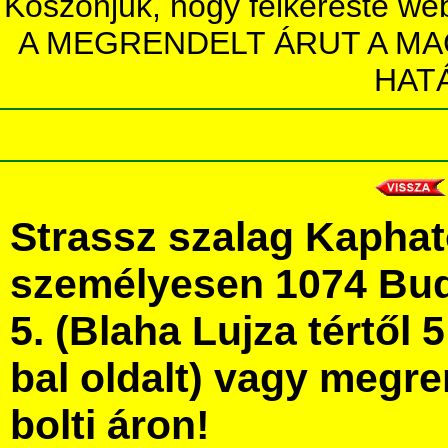
Köszönjük, hogy felkereste we
A MEGRENDELT ÁRUT A MA
HAT
Strassz szalag Kapha
személyesen 1074 Bud
5. (Blaha Lujza tértől 5
bal oldalt) vagy megre
bolti áron!