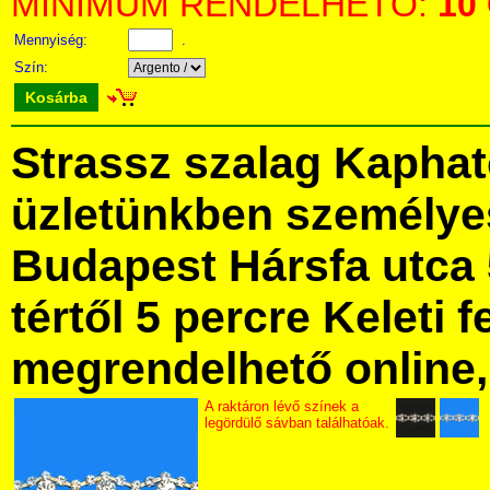
MINIMUM RENDELHETŐ:
10
Mennyiség:
.
Szín:
Kosárba
Strassz szalag Kaphat
üzletünkben személye
Budapest Hársfa utca 
tértől 5 percre Keleti f
megrendelhető online, 
A raktáron lévő színek a
legördülő sávban találhatóak.