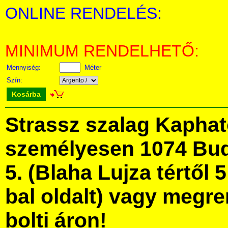
ONLINE RENDELÉS:
MINIMUM RENDELHETŐ:
Mennyiség:
Méter
Szín:
Kosárba
Strassz szalag Kapha
személyesen 1074 Bud
5. (Blaha Lujza tértől 5
bal oldalt) vagy megre
bolti áron!