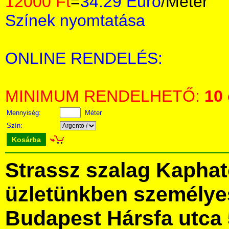
12000 Ft
=
34.29 Euro
/Méter
Színek nyomtatása
ONLINE RENDELÉS:
MINIMUM RENDELHETŐ:
10
Mennyiség:
Méter
Szín:
Kosárba
Strassz szalag Kaphat
üzletünkben személye
Budapest Hársfa utca 