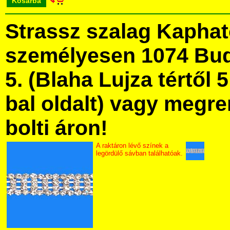
Kosárba
Strassz szalag Kapha
személyesen 1074 Bud
5. (Blaha Lujza tértől 5
bal oldalt) vagy megre
bolti áron!
A raktáron lévő színek a
legördülő sávban találhatóak.