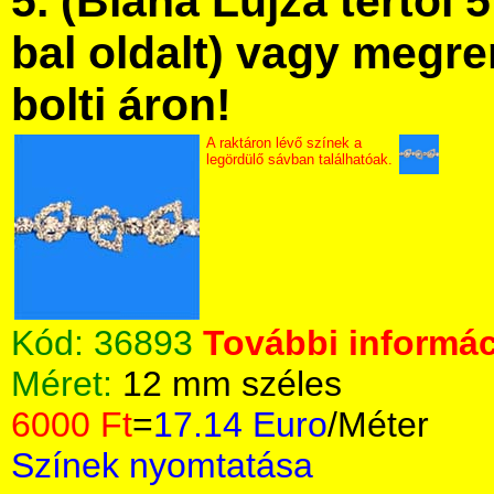
5. (Blaha Lujza tértől 5
bal oldalt) vagy megre
bolti áron!
A raktáron lévő színek a
legördülő sávban találhatóak.
Kód:
36893
További informác
Méret:
12 mm széles
6000 Ft
=
17.14 Euro
/Méter
Színek nyomtatása