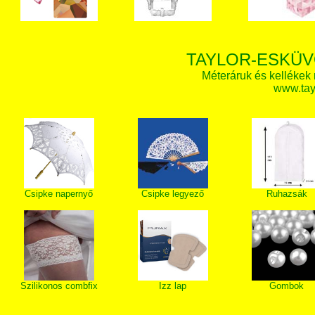
TAYLOR-ESKÜV
Méteráruk és kellékek
www.tay
Csipke napernyő
Csipke legyező
Ruhazsák
Szilikonos combfix
Izz lap
Gombok