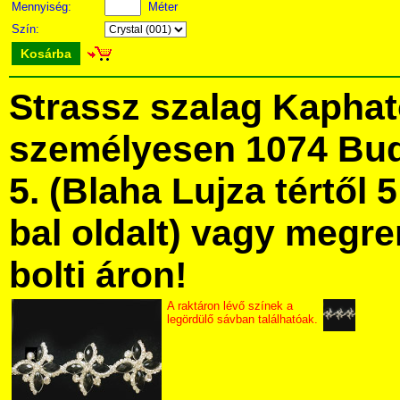
Mennyiség:
Méter
Szín:
Kosárba
Strassz szalag Kapha
személyesen 1074 Bud
5. (Blaha Lujza tértől 5
bal oldalt) vagy megre
bolti áron!
A raktáron lévő színek a
legördülő sávban találhatóak.