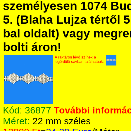
személyesen 1074 Bud
5. (Blaha Lujza tértől 5
bal oldalt) vagy megre
bolti áron!
A raktáron lévő színek a
legördülő sávban találhatóak.
Kód:
36877
További informác
Méret:
22 mm széles