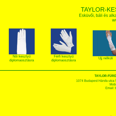
TAYLOR-KE
Esküvői, báli és alk
w
Női kesztyű
Férfi kesztyű
Ujj nélküli
diplomaosztásra
diplomaosztásra
TAYLOR-FÜR
1074 Budapest Hársfa utca 5-7
Mobi
Email: