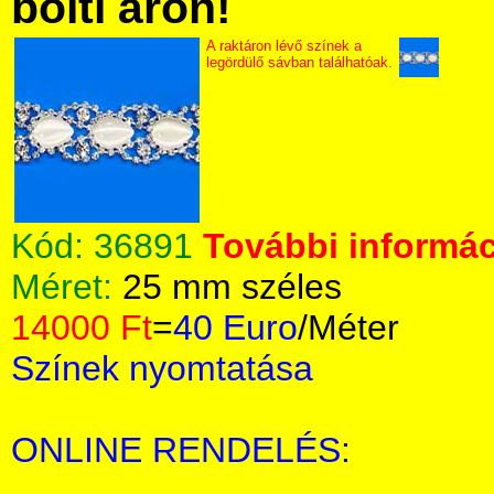
bolti áron!
A raktáron lévő színek a
legördülő sávban találhatóak.
Kód:
36891
További informác
Méret:
25 mm széles
14000 Ft
=
40 Euro
/Méter
Színek nyomtatása
ONLINE RENDELÉS: