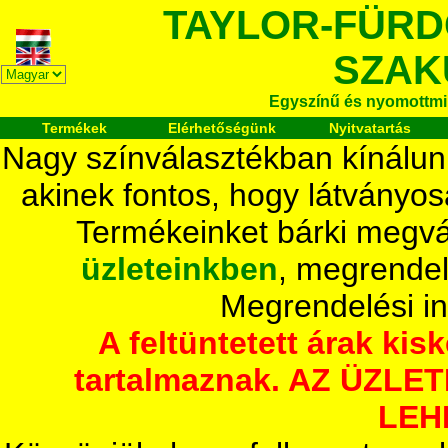
TAYLOR-FÜR
SZAK
Egyszínű és nyomottmi
Termékek
Elérhetőségünk
Nyitvatartás
Nagy színválasztékban kínálun
akinek fontos, hogy látványos
Termékeinket bárki megvá
üzleteinkben
, megrendel
Megrendelési i
A feltüntetett árak ki
tartalmaznak. AZ ÜZL
LEH