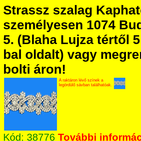
Strassz szalag Kapha
személyesen 1074 Bud
5. (Blaha Lujza tértől 5
bal oldalt) vagy megre
bolti áron!
A raktáron lévő színek a
legördülő sávban találhatóak.
Kód:
38776
További informác