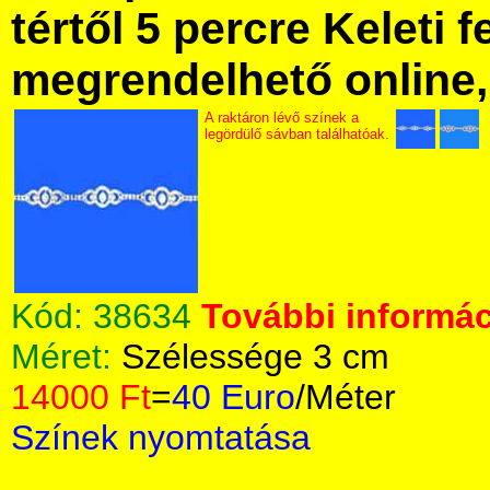
tértől 5 percre Keleti f
megrendelhető online, 
A raktáron lévő színek a
legördülő sávban találhatóak.
Kód:
38634
További informác
Méret:
Szélessége 3 cm
14000 Ft
=
40 Euro
/Méter
Színek nyomtatása