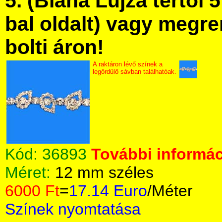
5. (Blaha Lujza tértől 5
bal oldalt) vagy megre
bolti áron!
A raktáron lévő színek a
legördülő sávban találhatóak.
Kód:
36893
További informác
Méret:
12 mm széles
6000 Ft
=
17.14 Euro
/Méter
Színek nyomtatása