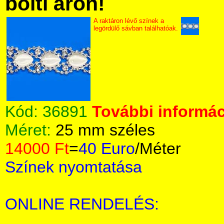
bolti áron!
A raktáron lévő színek a
legördülő sávban találhatóak.
Kód:
36891
További informác
Méret:
25 mm széles
14000 Ft
=
40 Euro
/Méter
Színek nyomtatása
ONLINE RENDELÉS: