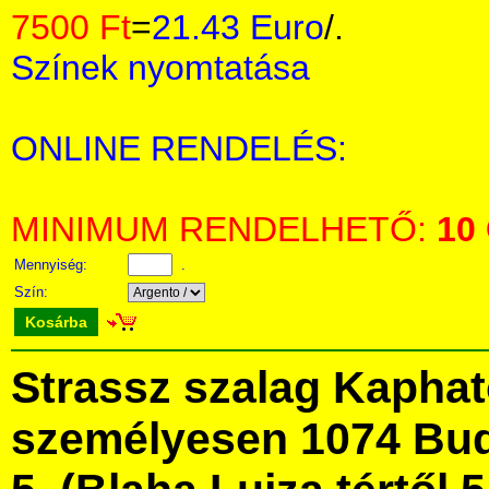
7500 Ft
=
21.43 Euro
/.
Színek nyomtatása
ONLINE RENDELÉS:
MINIMUM RENDELHETŐ:
10
Mennyiség:
.
Szín:
Kosárba
Strassz szalag Kapha
személyesen 1074 Bud