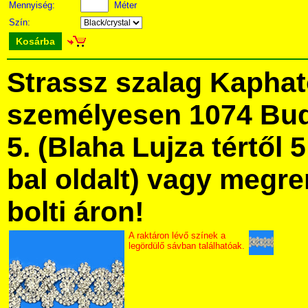
Mennyiség:
Méter
Szín:
Kosárba
Strassz szalag Kapha
személyesen 1074 Bud
5. (Blaha Lujza tértől 5
bal oldalt) vagy megre
bolti áron!
A raktáron lévő színek a
legördülő sávban találhatóak.