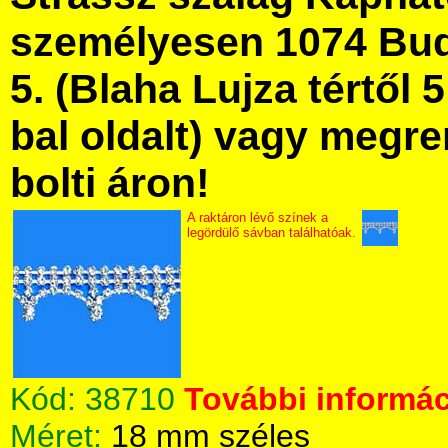
személyesen 1074 Bud
5. (Blaha Lujza tértől 5
bal oldalt) vagy megre
bolti áron!
A raktáron lévő színek a
legördülő sávban találhatóak.
Kód:
38710
További informác
Méret:
18 mm széles