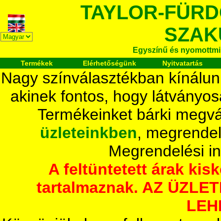
TAYLOR-FÜR
SZAK
Egyszínű és nyomottmi
Termékek
Elérhetőségünk
Nyitvatartás
Nagy színválasztékban kínálun
akinek fontos, hogy látványos
Termékeinket bárki megvá
üzleteinkben
, megrendel
Megrendelési i
A feltüntetett árak ki
tartalmaznak. AZ ÜZL
LEH