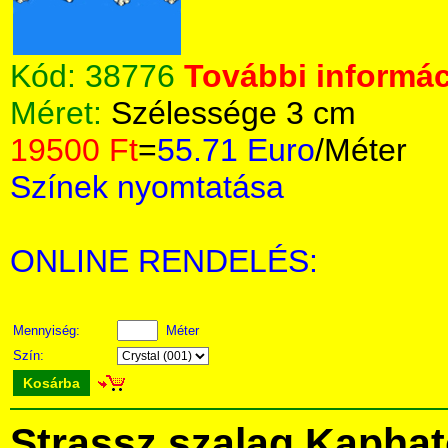
Kód:
38776
További informác
Méret:
Szélessége 3 cm
19500 Ft
=
55.71 Euro
/Méter
Színek nyomtatása
ONLINE RENDELÉS:
Mennyiség:
Méter
Szín:
Kosárba
Strassz szalag Kapha