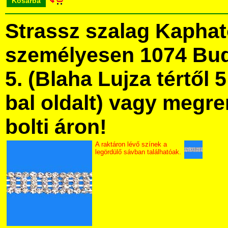
Kosárba
Strassz szalag Kapha
személyesen 1074 Bud
5. (Blaha Lujza tértől 5
bal oldalt) vagy megre
bolti áron!
A raktáron lévő színek a
legördülő sávban találhatóak.