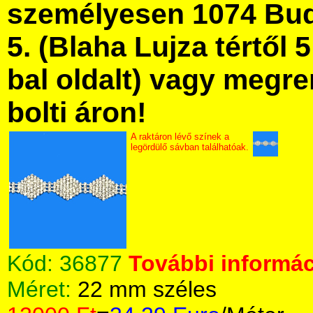
személyesen 1074 Bud
5. (Blaha Lujza tértől 5
bal oldalt) vagy megre
bolti áron!
A raktáron lévő színek a
legördülő sávban találhatóak.
Kód:
36877
További informác
Méret:
22 mm széles