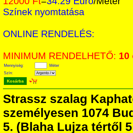
12000 Ft
=
34.29 Euro
/Méter
Színek nyomtatása
ONLINE RENDELÉS:
MINIMUM RENDELHETŐ:
10
Mennyiség:
Méter
Szín:
Kosárba
Strassz szalag Kapha
személyesen 1074 Bud
5. (Blaha Lujza tértől 5