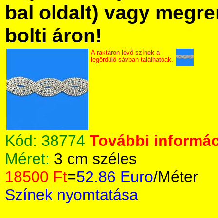
bal oldalt) vagy megre
bolti áron!
A raktáron lévő színek a
legördülő sávban találhatóak.
Kód:
38774
További informác
Méret:
3 cm széles
18500 Ft
=
52.86 Euro
/Méter
Színek nyomtatása