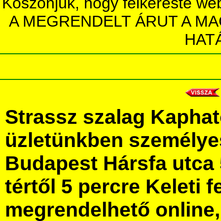
Köszönjük, hogy felkereste we
A MEGRENDELT ÁRUT A MA
HAT
Strassz szalag Kaphat
üzletünkben személye
Budapest Hársfa utca 
tértől 5 percre Keleti f
megrendelhető online, 