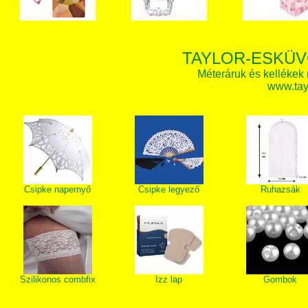
TAYLOR-ESKÜV
Méteráruk és kellékek
www.tay
Csipke napernyő
Csipke legyező
Ruhazsák
Szilikonos combfix
Izz lap
Gombok