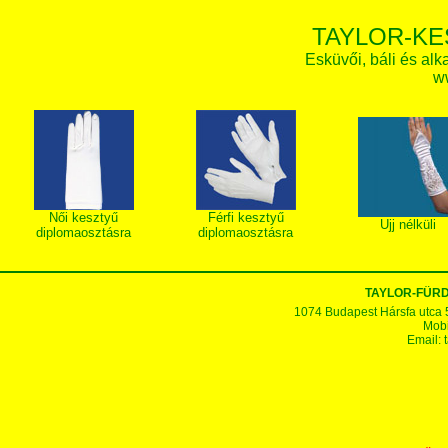
TAYLOR-KE
Esküvői, báli és alk
w
Női kesztyű
Férfi kesztyű
Ujj nélküli
diplomaosztásra
diplomaosztásra
TAYLOR-FÜR
1074 Budapest Hársfa utca 5-7
Mobi
Email: