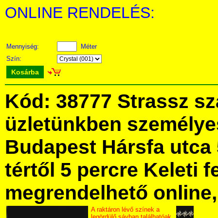
ONLINE RENDELÉS:
Mennyiség:
Méter
Szín:
Kosárba
Kód: 38777 Strassz s
üzletünkben személye
Budapest Hársfa utca 
tértől 5 percre Keleti f
megrendelhető online, 
A raktáron lévő színek a
legördülő sávban találhatóak.