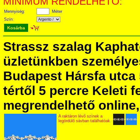
MINIMUM RENDELHETŐ:
Mennyiség:
Méter
Szín:
Kosárba
Strassz szalag Kaphat
üzletünkben személye
Budapest Hársfa utca 
tértől 5 percre Keleti f
megrendelhető online, 
A raktáron lévő színek a
legördülő sávban találhatóak.