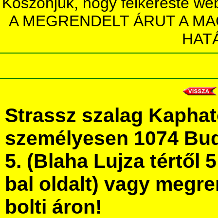
Köszönjük, hogy felkereste we
A MEGRENDELT ÁRUT A MA
HAT
Strassz szalag Kapha
személyesen 1074 Bud
5. (Blaha Lujza tértől 5
bal oldalt) vagy megre
bolti áron!