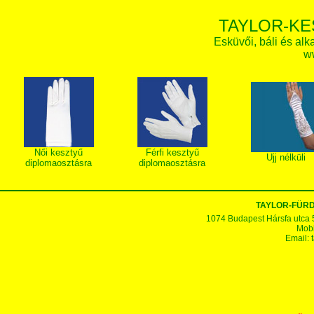
TAYLOR-KE
Esküvői, báli és alk
w
Női kesztyű
Férfi kesztyű
Ujj nélküli
diplomaosztásra
diplomaosztásra
TAYLOR-FÜR
1074 Budapest Hársfa utca 5-7
Mobi
Email: