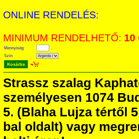
ONLINE RENDELÉS:
MINIMUM RENDELHETŐ:
10
Mennyiség:
.
Szín:
Kosárba
Strassz szalag Kapha
személyesen 1074 Bud
5. (Blaha Lujza tértől 5
bal oldalt) vagy megre