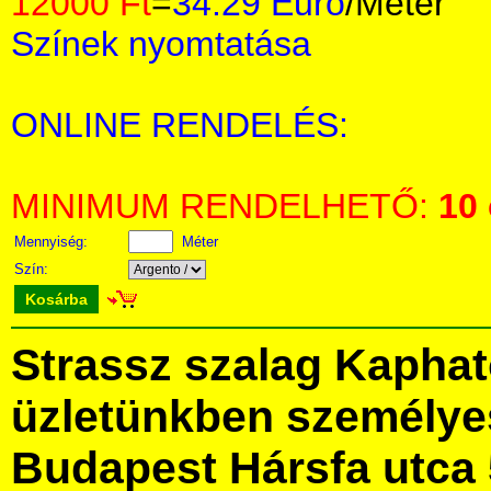
12000 Ft
=
34.29 Euro
/Méter
Színek nyomtatása
ONLINE RENDELÉS:
MINIMUM RENDELHETŐ:
10
Mennyiség:
Méter
Szín:
Kosárba
Strassz szalag Kaphat
üzletünkben személye
Budapest Hársfa utca 