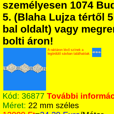
személyesen 1074 Bud
5. (Blaha Lujza tértől 5
bal oldalt) vagy megre
bolti áron!
A raktáron lévő színek a
legördülő sávban találhatóak.
Kód:
36877
További informác
Méret:
22 mm széles