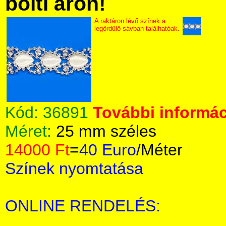
bolti áron!
A raktáron lévő színek a
legördülő sávban találhatóak.
Kód:
36891
További informác
Méret:
25 mm széles
14000 Ft
=
40 Euro
/Méter
Színek nyomtatása
ONLINE RENDELÉS: