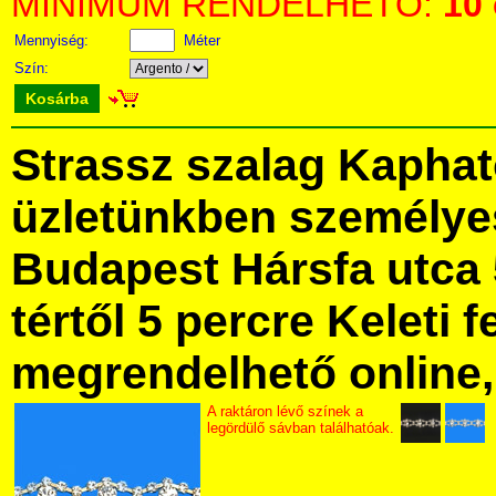
MINIMUM RENDELHETŐ:
10
Mennyiség:
Méter
Szín:
Kosárba
Strassz szalag Kaphat
üzletünkben személye
Budapest Hársfa utca 
tértől 5 percre Keleti f
megrendelhető online, 
A raktáron lévő színek a
legördülő sávban találhatóak.