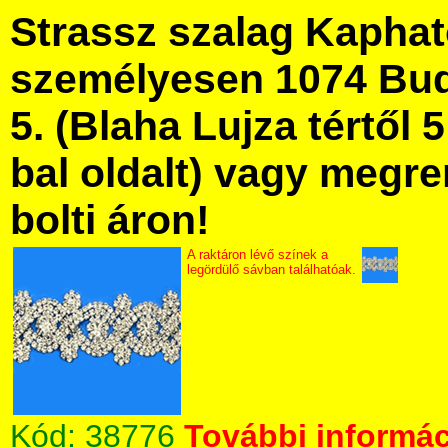
Strassz szalag Kapha
személyesen 1074 Bud
5. (Blaha Lujza tértől 5
bal oldalt) vagy megre
bolti áron!
A raktáron lévő színek a
legördülő sávban találhatóak.
Kód:
38776
További informác