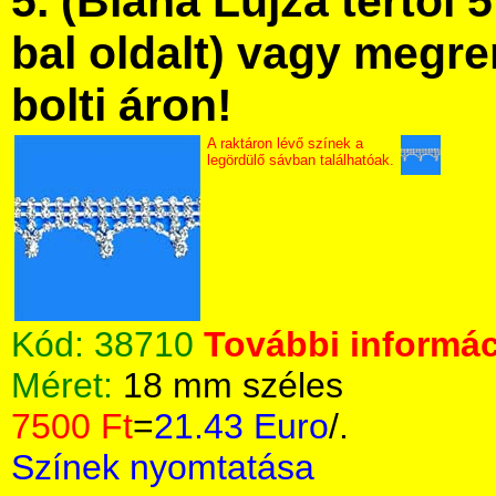
5. (Blaha Lujza tértől 5
bal oldalt) vagy megre
bolti áron!
A raktáron lévő színek a
legördülő sávban találhatóak.
Kód:
38710
További informác
Méret:
18 mm széles
7500 Ft
=
21.43 Euro
/.
Színek nyomtatása