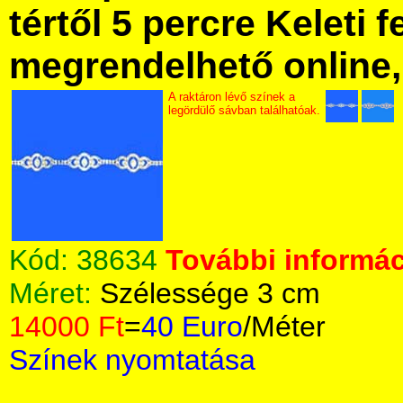
tértől 5 percre Keleti f
megrendelhető online, 
A raktáron lévő színek a
legördülő sávban találhatóak.
Kód:
38634
További informác
Méret:
Szélessége 3 cm
14000 Ft
=
40 Euro
/Méter
Színek nyomtatása