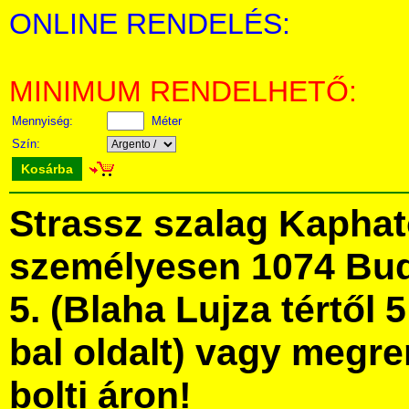
ONLINE RENDELÉS:
MINIMUM RENDELHETŐ:
Mennyiség:
Méter
Szín:
Kosárba
Strassz szalag Kapha
személyesen 1074 Bud
5. (Blaha Lujza tértől 5
bal oldalt) vagy megre
bolti áron!