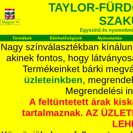
TAYLOR-FÜR
SZAK
Egyszínű és nyomottmi
Termékek
Elérhetőségünk
Nyitvatartás
Nagy színválasztékban kínálun
akinek fontos, hogy látványos
Termékeinket bárki megvá
üzleteinkben
, megrendel
Megrendelési i
A feltüntetett árak ki
tartalmaznak. AZ ÜZL
LEH