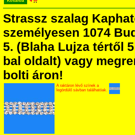
Kosárba
Strassz szalag Kapha
személyesen 1074 Bud
5. (Blaha Lujza tértől 5
bal oldalt) vagy megre
bolti áron!
A raktáron lévő színek a
legördülő sávban találhatóak.