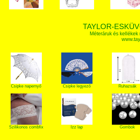
TAYLOR-ESKÜV
Méteráruk és kellékek
www.tay
Csipke napernyő
Csipke legyező
Ruhazsák
Szilikonos combfix
Izz lap
Gombok