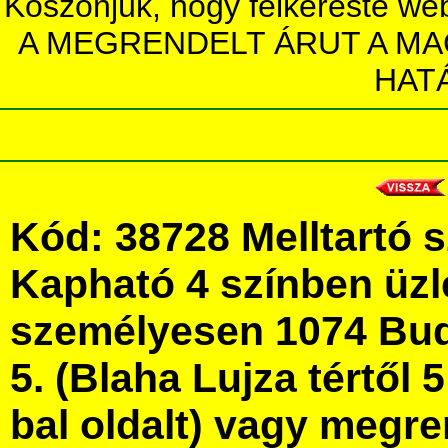
Köszönjük, hogy felkereste we
A MEGRENDELT ÁRUT A MA
HAT
Kód: 38728 Melltartó 
Kapható 4 színben üz
személyesen 1074 Bud
5. (Blaha Lujza tértől 5
bal oldalt) vagy megre