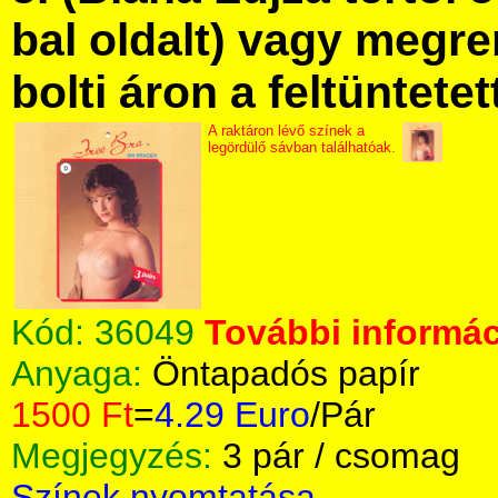
bal oldalt) vagy megre
bolti áron a feltüntete
A raktáron lévő színek a
legördülő sávban találhatóak.
Kód:
36049
További informác
Anyaga:
Öntapadós papír
1500 Ft
=
4.29 Euro
/Pár
Megjegyzés:
3 pár / csomag
Színek nyomtatása