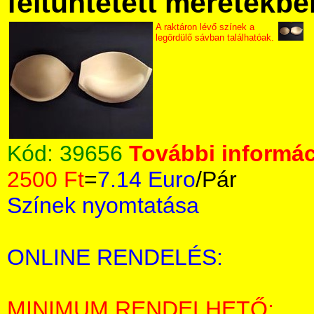
feltüntetett méretekbe
A raktáron lévő színek a
legördülő sávban találhatóak.
Kód:
39656
További informác
2500 Ft
=
7.14 Euro
/Pár
Színek nyomtatása
ONLINE RENDELÉS:
MINIMUM RENDELHETŐ: