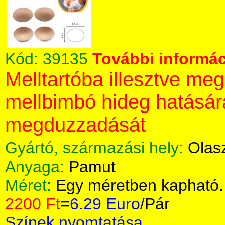
Kód:
39135
További informác
Melltartóba illesztve me
mellbimbó hideg hatásár
megduzzadását
Gyártó, származási hely:
Olas
Anyaga:
Pamut
Méret:
Egy méretben kapható.
2200 Ft
=
6.29 Euro
/Pár
Színek nyomtatása