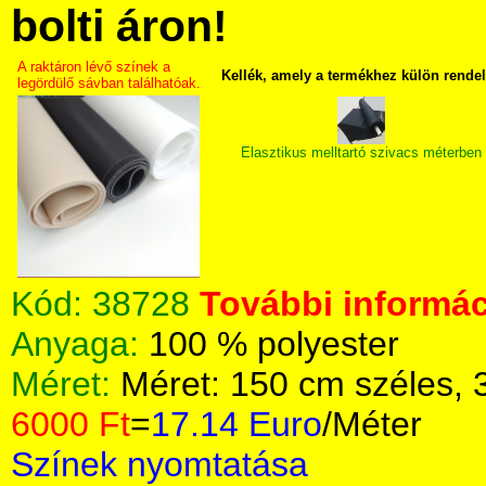
bolti áron!
A raktáron lévő színek a
Kellék, amely a termékhez külön rende
legördülő sávban találhatóak.
Elasztikus melltartó szivacs méterben
Kód:
38728
További informác
Anyaga:
100 % polyester
Méret:
Méret: 150 cm széles,
6000 Ft
=
17.14 Euro
/Méter
Színek nyomtatása