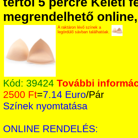
tértől 5 percre Keleti f
megrendelhető online, 
A raktáron lévő színek a
legördülő sávban találhatóak.
Kód:
39424
További informác
2500 Ft
=
7.14 Euro
/Pár
Színek nyomtatása
ONLINE RENDELÉS: