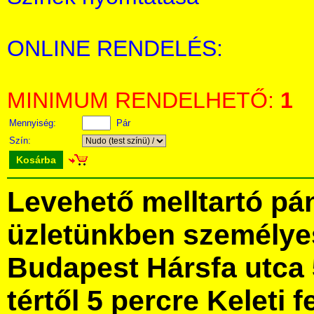
ONLINE RENDELÉS:
MINIMUM RENDELHETŐ:
1
Mennyiség:
Pár
Szín:
Kosárba
Levehető melltartó pá
üzletünkben személye
Budapest Hársfa utca 
tértől 5 percre Keleti f