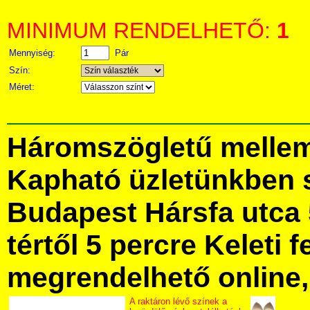
MINIMUM RENDELHETŐ:
1
Mennyiség:
Pár
Szín:
Méret:
Háromszögletű mellem
Kapható üzletünkben 
Budapest Hársfa utca 
tértől 5 percre Keleti f
megrendelhető online, 
A raktáron lévő színek a