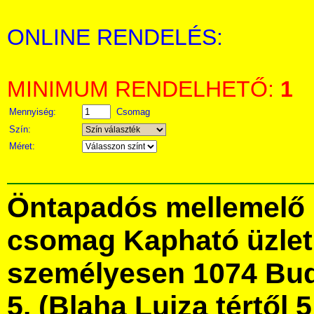
ONLINE RENDELÉS:
MINIMUM RENDELHETŐ:
1
Mennyiség:
Csomag
Szín:
Méret:
Öntapadós mellemelő 15
csomag Kapható üzle
személyesen 1074 Bud
5. (Blaha Lujza tértől 5