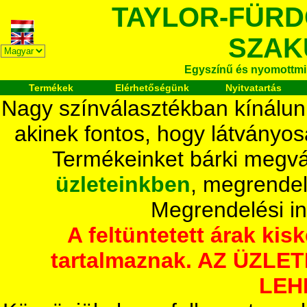
TAYLOR-FÜR
SZAK
Egyszínű és nyomottmi
Termékek
Elérhetőségünk
Nyitvatartás
Nagy színválasztékban kínálun
akinek fontos, hogy látványos
Termékeinket bárki megvá
üzleteinkben
, megrendel
Megrendelési i
A feltüntetett árak ki
tartalmaznak. AZ ÜZL
LEH