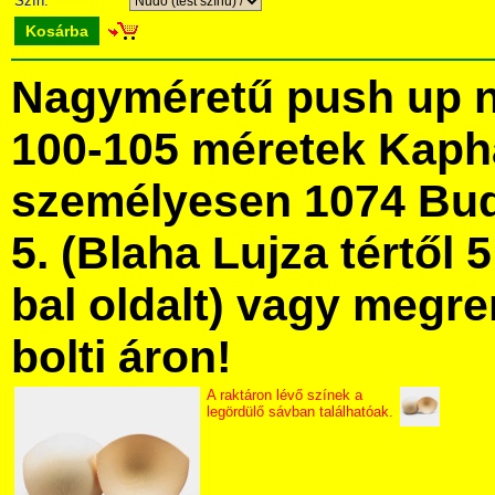
Szín:
Kosárba
Nagyméretű push up né
100-105 méretek Kaph
személyesen 1074 Bud
5. (Blaha Lujza tértől 5
bal oldalt) vagy megre
bolti áron!
A raktáron lévő színek a
legördülő sávban találhatóak.