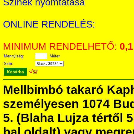
Színek nyomtatása
ONLINE RENDELÉS:
MINIMUM RENDELHETŐ:
0,1
Mennyiség:
Méter
Szín:
Kosárba
Mellbimbó takaró Kap
személyesen 1074 Bud
5. (Blaha Lujza tértől 5
bal oldalt) vagy megre