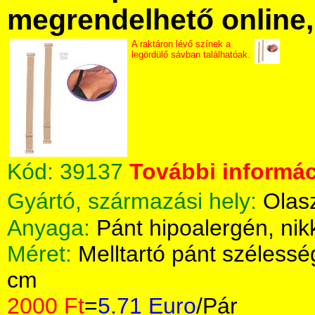
megrendelhető online, 
A raktáron lévő színek a
legördülő sávban találhatóak.
Kód:
39137
További informác
Gyártó, származási hely:
Olas
Anyaga:
Pánt hipoalergén, nik
Méret:
Melltartó pánt széless
cm
2000 Ft
=
5.71 Euro
/Pár