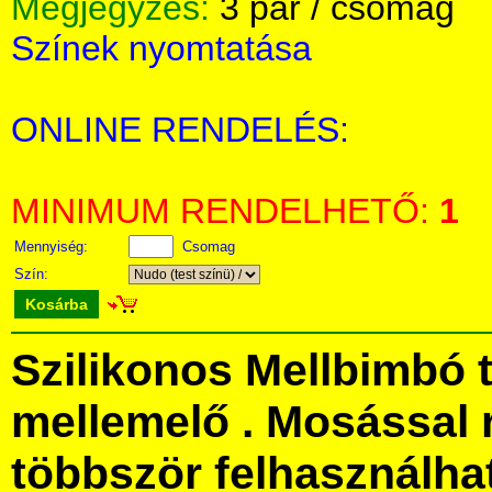
Megjegyzés:
3 pár / csomag
Színek nyomtatása
ONLINE RENDELÉS:
MINIMUM RENDELHETŐ:
1
Mennyiség:
Csomag
Szín:
Kosárba
Szilikonos Mellbimbó 
mellemelő . Mosással 
többször felhasználha