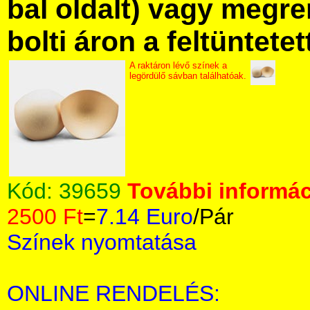
bal oldalt) vagy megre
bolti áron a feltüntete
A raktáron lévő színek a
legördülő sávban találhatóak.
Kód:
39659
További informác
2500 Ft
=
7.14 Euro
/Pár
Színek nyomtatása
ONLINE RENDELÉS: