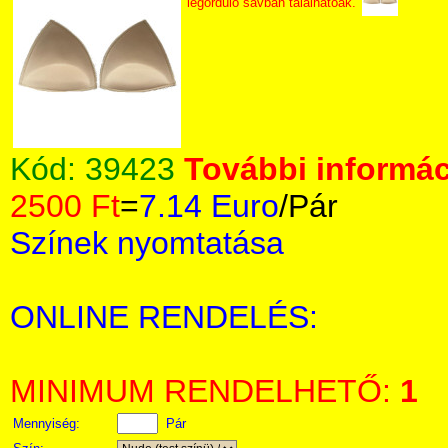
legördülő sávban találhatóak.
Kód:
39423
További informác
2500 Ft
=
7.14 Euro
/Pár
Színek nyomtatása
ONLINE RENDELÉS:
MINIMUM RENDELHETŐ:
1
Mennyiség:
Pár