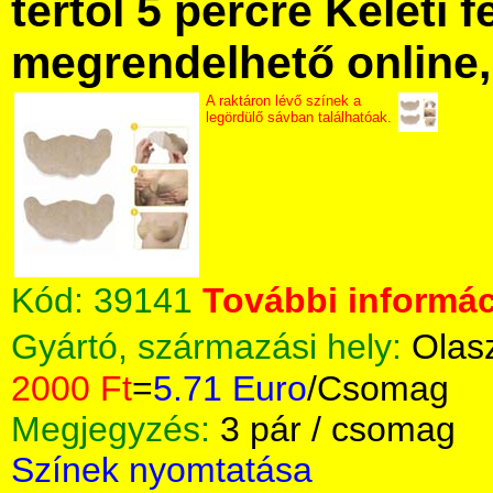
tértől 5 percre Keleti f
megrendelhető online, 
A raktáron lévő színek a
legördülő sávban találhatóak.
Kód:
39141
További informác
Gyártó, származási hely:
Olas
2000 Ft
=
5.71 Euro
/Csomag
Megjegyzés:
3 pár / csomag
Színek nyomtatása