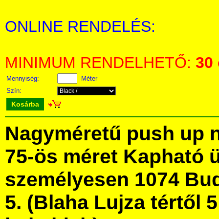
ONLINE RENDELÉS:
MINIMUM RENDELHETŐ:
30
Mennyiség:
Méter
Szín:
Kosárba
Nagyméretű push up né
75-ös méret Kapható 
személyesen 1074 Bud
5. (Blaha Lujza tértől 5