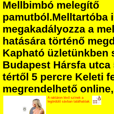
Mellbimbó melegítő
pamutból.Melltartóba i
megakadályozza a mel
hatására történő meg
Kapható üzletünkben 
Budapest Hársfa utca 
tértől 5 percre Keleti f
megrendelhető online, 
A raktáron lévő színek a
legördülő sávban találhatóak.