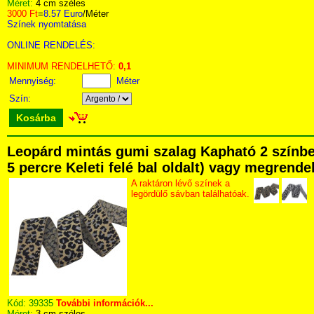
Méret:
4 cm széles
3000 Ft
=
8.57 Euro
/Méter
Színek nyomtatása
ONLINE RENDELÉS:
MINIMUM RENDELHETŐ:
0,1
Mennyiség:
Méter
Szín:
Kosárba
Leopárd mintás gumi szalag Kapható 2 színbe
5 percre Keleti felé bal oldalt) vagy megrendel
A raktáron lévő színek a
legördülő sávban találhatóak.
Kód:
39335
További információk...
Méret:
3 cm széles