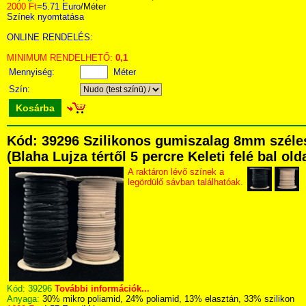
2000 Ft
=
5.71 Euro
/Méter
Színek nyomtatása
ONLINE RENDELÉS:
MINIMUM RENDELHETŐ:
0,1
Mennyiség:
Méter
Szín:
Kosárba
Kód: 39296 Szilikonos gumiszalag 8mm széle
(Blaha Lujza tértől 5 percre Keleti felé bal ol
A raktáron lévő színek a
legördülő sávban találhatóak.
Kód:
39296
További információk...
Anyaga:
30% mikro poliamid, 24% poliamid, 13% elasztán, 33% szilikon