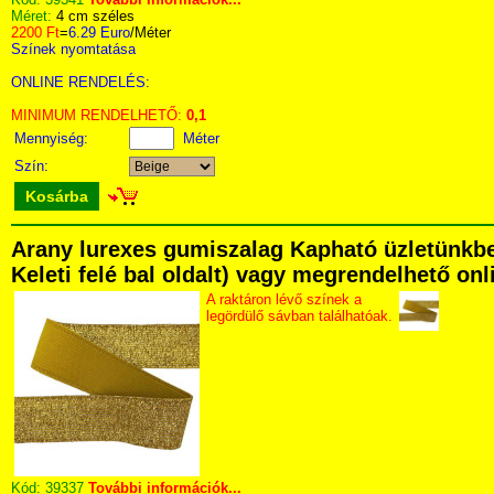
Méret:
4 cm széles
2200 Ft
=
6.29 Euro
/Méter
Színek nyomtatása
ONLINE RENDELÉS:
MINIMUM RENDELHETŐ:
0,1
Mennyiség:
Méter
Szín:
Kosárba
Arany lurexes gumiszalag Kapható üzletünkben
Keleti felé bal oldalt) vagy megrendelhető onli
A raktáron lévő színek a
legördülő sávban találhatóak.
Kód:
39337
További információk...