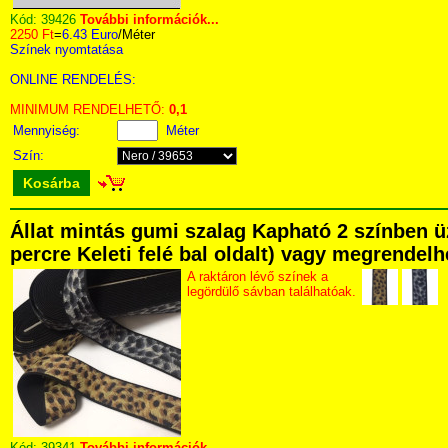
Kód:
39426
További információk...
2250 Ft
=
6.43 Euro
/Méter
Színek nyomtatása
ONLINE RENDELÉS:
MINIMUM RENDELHETŐ:
0,1
Mennyiség:
Méter
Szín:
Kosárba
Állat mintás gumi szalag Kapható 2 színben ü
percre Keleti felé bal oldalt) vagy megrendelhe
A raktáron lévő színek a
legördülő sávban találhatóak.
Kód:
39341
További információk...