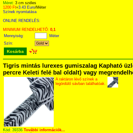
Méret:
3 cm széles
1200 Ft
=
3.43 Euro
/Méter
Színek nyomtatása
ONLINE RENDELÉS:
MINIMUM RENDELHETŐ:
0,1
Mennyiség:
Méter
Szín:
Kosárba
Tigris mintás lurexes gumiszalag Kapható üzl
percre Keleti felé bal oldalt) vagy megrendelhe
A raktáron lévő színek a
legördülő sávban találhatóak.
Kód:
39336
További információk...