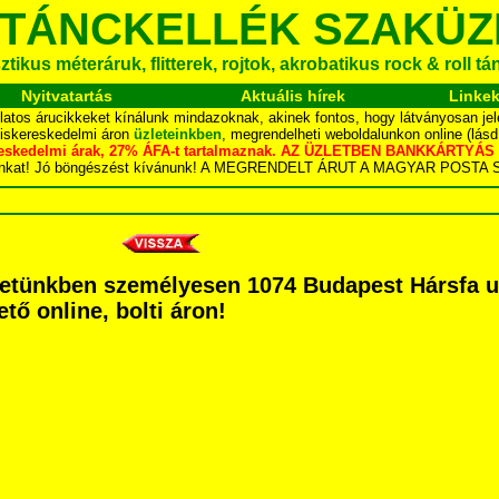
 TÁNCKELLÉK SZAKÜZ
tikus méteráruk, flitterek, rojtok, akrobatikus rock & roll t
Nyitvatartás
Aktuális hírek
Linke
latos árucikkeket kínálunk mindazoknak, akinek fontos, hogy látványosan jel
kiskereskedelmi áron
üzleteinkben
, megrendelheti weboldalunkon online (lás
skereskedelmi árak, 27% ÁFA-t tartalmaznak. AZ ÜZLETBEN BANKKÁRT
dalunkat! Jó böngészést kívánunk! A MEGRENDELT ÁRUT A MAGYAR POS
letünkben személyesen 1074 Budapest Hársfa utc
tő online, bolti áron!