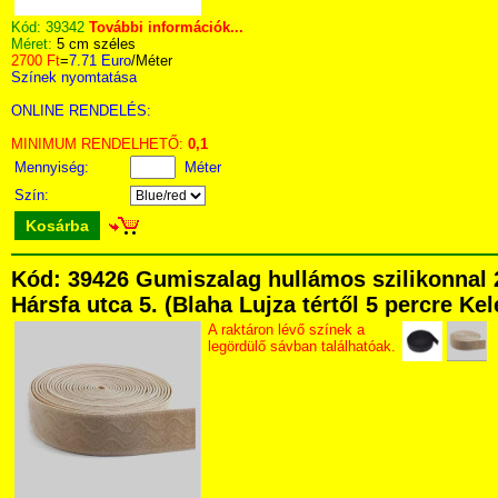
Kód:
39342
További információk...
Méret:
5 cm széles
2700 Ft
=
7.71 Euro
/Méter
Színek nyomtatása
ONLINE RENDELÉS:
MINIMUM RENDELHETŐ:
0,1
Mennyiség:
Méter
Szín:
Kosárba
Kód: 39426 Gumiszalag hullámos szilikonnal
Hársfa utca 5. (Blaha Lujza tértől 5 percre Kel
A raktáron lévő színek a
legördülő sávban találhatóak.