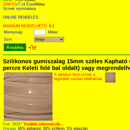
2500 Ft
=
7.14 Euro
/Méter
Színek nyomtatása
ONLINE RENDELÉS:
MINIMUM RENDELHETŐ:
0,1
Mennyiség:
Méter
Szín:
Kosárba
Szilikonos gumiszalag 15mm széles Kapható ü
percre Keleti felé bal oldalt) vagy megrendelhe
A raktáron lévő színek a
legördülő sávban találhatóak.
Kód:
39297
További információk...
Anyaga:
65% poliamid, 30% szilikon, 5% elasztán