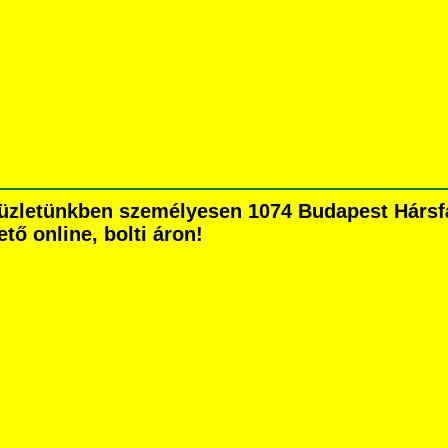
zletünkben személyesen 1074 Budapest Hársfa u
tő online, bolti áron!