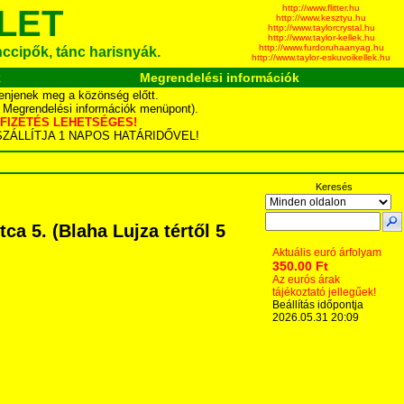
http://www.flitter.hu
LET
http://www.kesztyu.hu
http://www.taylorcrystal.hu
http://www.taylor-kellek.hu
http://www.furdoruhaanyag.hu
ánccipők, tánc harisnyák.
http://www.taylor-eskuvoikellek.hu
k
Megrendelési információk
enjenek meg a közönség előtt.
d Megrendelési információk menüpont).
YÁS FIZETÉS LEHETSÉGES!
TA SZÁLLÍTJA 1 NAPOS HATÁRIDŐVEL!
Keresés
a 5. (Blaha Lujza tértől 5
Aktuális euró árfolyam
350.00 Ft
Az eurós árak
tájékoztató jellegűek!
Beállítás időpontja
2026.05.31 20:09