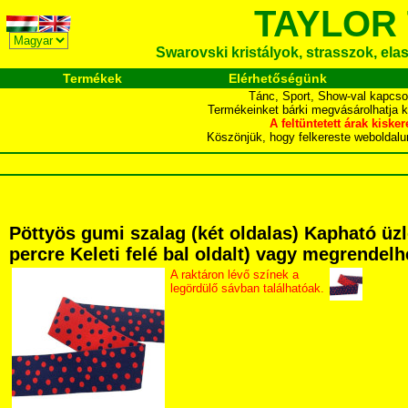
TAYLOR
Swarovski kristályok, strasszok, elasz
Termékek
Elérhetőségünk
Tánc, Sport, Show-val kapcso
Termékeinket bárki megvásárolhatja 
A feltüntetett árak ki
Köszönjük, hogy felkereste webol
Pöttyös gumi szalag (két oldalas) Kapható üz
percre Keleti felé bal oldalt) vagy megrendelhe
A raktáron lévő színek a
legördülő sávban találhatóak.