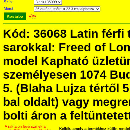
Szín:
Méret:
Kosárba
Kód: 36068 Latin férfi
sarokkal: Freed of Lo
model Kapható üzletü
személyesen 1074 Bud
5. (Blaha Lujza tértől 5
bal oldalt) vagy megre
bolti áron a feltüntete
A raktáron lévő színek a
Kellék, amely a termékhez külön rende