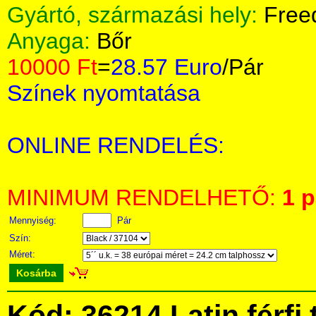
Gyártó, származási hely:
Free
Anyaga:
Bőr
10000 Ft
=
28.57 Euro
/Pár
Színek nyomtatása
ONLINE RENDELÉS:
MINIMUM RENDELHETŐ:
1 p
Mennyiség:
Pár
Szín:
Méret:
Kosárba
Kód: 36214 Latin férfi