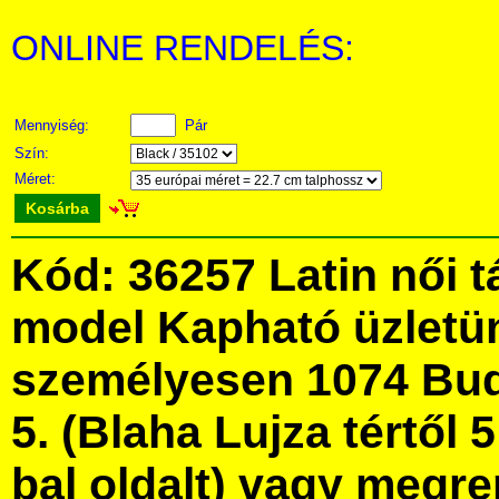
ONLINE RENDELÉS:
Mennyiség:
Pár
Szín:
Méret:
Kosárba
Kód: 36257 Latin női 
model Kapható üzletü
személyesen 1074 Bud
5. (Blaha Lujza tértől 5
bal oldalt) vagy megre