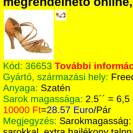
megrendelhető online, 
Kód:
36653
További informác
Gyártó, származási hely:
Free
Anyaga:
Szatén
Sarok magassága:
2.5´´ = 6,5
10000 Ft
=
28.57 Euro
/Pár
Megjegyzés:
Sarokmagasság: 2
sarokkal, extra hajlékony talpp