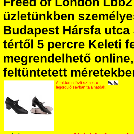
Freed of London Lbb2
üzletünkben személye
Budapest Hársfa utca 
tértől 5 percre Keleti f
megrendelhető online, 
feltüntetett méretekbe
A raktáron lévő színek a
legördülő sávban találhatóak.