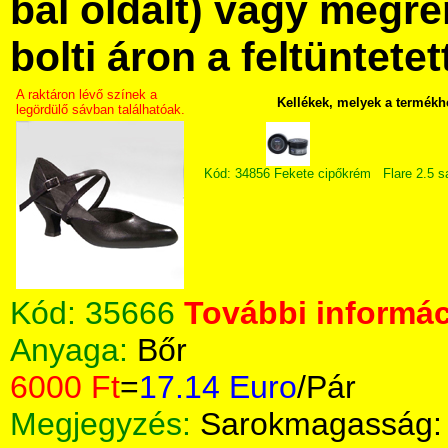
bal oldalt) vagy megre
bolti áron a feltüntete
A raktáron lévő színek a
Kellékek, melyek a termékh
legördülő sávban találhatóak.
Kód: 34856 Fekete cipőkrém
Flare 2.5 
Kód:
35666
További informác
Anyaga:
Bőr
6000 Ft
=
17.14 Euro
/Pár
Megjegyzés:
Sarokmagasság: