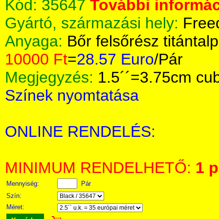
Kód:
35647
További informác
Gyártó, származási hely:
Free
Anyaga:
Bőr felsőrész titántalp
10000 Ft
=
28.57 Euro
/Pár
Megjegyzés:
1.5´´=3.75cm cub
Színek nyomtatása
ONLINE RENDELÉS:
MINIMUM RENDELHETŐ:
1 p
Mennyiség:
Pár
Szín:
Méret: