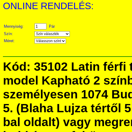
ONLINE RENDELÉS:
Mennyiség:
Pár
Szín:
Méret:
Kód: 35102 Latin férfi 
model Kapható 2 szín
személyesen 1074 Bud
5. (Blaha Lujza tértől 5
bal oldalt) vagy megre