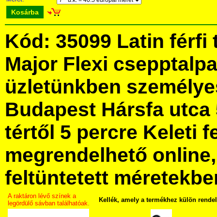
Kosárba
Kód: 35099 Latin férfi
Major Flexi csepptalp
üzletünkben személye
Budapest Hársfa utca 
tértől 5 percre Keleti f
megrendelhető online, 
feltüntetett méretekbe
A raktáron lévő színek a
Kellék, amely a termékhez külön rende
legördülő sávban találhatóak.