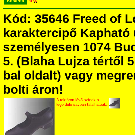
Kosárba
Kód: 35646 Freed of 
karaktercipő Kapható
személyesen 1074 Bud
5. (Blaha Lujza tértől 5
bal oldalt) vagy megre
bolti áron!
A raktáron lévő színek a
legördülő sávban találhatóak.