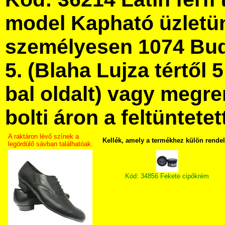
model Kapható üzletü
személyesen 1074 Bud
5. (Blaha Lujza tértől 5
bal oldalt) vagy megre
bolti áron a feltüntete
A raktáron lévő színek a
Kellék, amely a termékhez külön rende
legördülő sávban találhatóak.
Kód: 34856 Fekete cipőkrém