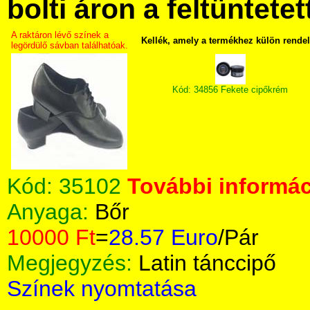
bolti áron a feltüntete
A raktáron lévő színek a
Kellék, amely a termékhez külön rende
legördülő sávban találhatóak.
Kód: 34856 Fekete cipőkrém
Kód:
35102
További informác
Anyaga:
Bőr
10000 Ft
=
28.57 Euro
/Pár
Megjegyzés:
Latin tánccipő
Színek nyomtatása