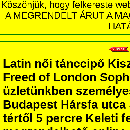
Köszönjük, hogy felkereste we
A MEGRENDELT ÁRUT A MA
HAT
Latin női tánccipő Kis
Freed of London Soph
üzletünkben személye
Budapest Hársfa utca 
tértől 5 percre Keleti f