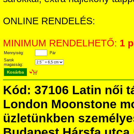
ONLINE RENDELÉS:
MINIMUM RENDELHETŐ:
1 p
Mennyiség:
Pár
Sarok
magasság:
Kosárba
Kód: 37106 Latin női t
London Moonstone mo
üzletünkben személye
Budapest Hársfa utca 