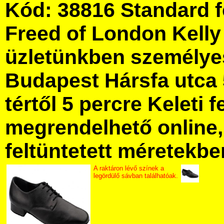
Kód: 38816 Standard fé
Freed of London Kell
üzletünkben személye
Budapest Hársfa utca 
tértől 5 percre Keleti f
megrendelhető online, 
feltüntetett méretekbe
A raktáron lévő színek a
legördülő sávban találhatóak.