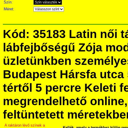
Szín:
Méret:
Kód: 35183 Latin női t
lábfejbőségű Zója mo
üzletünkben személye
Budapest Hársfa utca 
tértől 5 percre Keleti f
megrendelhető online, 
feltüntetett méretekbe
A raktáron lévő színek a
Kellék, amely a termékhez külön ren