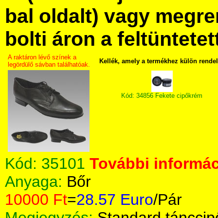
bal oldalt) vagy megre
bolti áron a feltüntete
A raktáron lévő színek a
Kellék, amely a termékhez külön rende
legördülő sávban találhatóak.
Kód: 34856 Fekete cipőkrém
Kód:
35101
További informác
Anyaga:
Bőr
10000 Ft
=
28.57 Euro
/Pár
Megjegyzés:
Standard tánccip