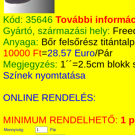
Kód:
35646
További informác
Gyártó, származási hely:
Free
Anyaga:
Bőr felsőrész titántalp
10000 Ft
=
28.57 Euro
/Pár
Megjegyzés:
1´´=2.5cm blokk 
Színek nyomtatása
ONLINE RENDELÉS:
MINIMUM RENDELHETŐ:
1 p
Mennyiség:
Pár