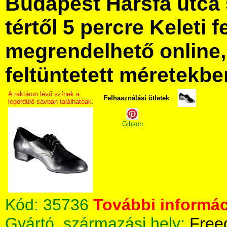
Budapest Hársfa utca 
tértől 5 percre Keleti f
megrendelhető online, 
feltüntetett méretekbe
A raktáron lévő színek a
Felhasználási ötletek
legördülő sávban találhatóak.
Gibson
Kód:
35736
További informác
Gyártó, származási hely:
Free