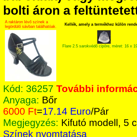
bolti áron a feltüntete
A raktáron lévő színek a
Kellék, amely a termékhez külön rend
legördülő sávban találhatóak.
Flare 2.5 sarokvédő cipőre, méret: 16 x 
Kód:
36257
További informác
Anyaga:
Bőr
6000 Ft
=
17.14 Euro
/Pár
Megjegyzés:
Kifutó modell, 5 
Színek nyomtatása