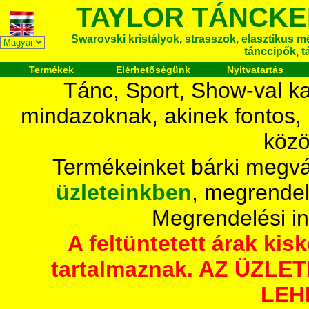
TAYLOR TÁNCKE
Swarovski kristályok, strasszok, elasztikus mét
tánccipők, t
Termékek
Elérhetőségünk
Nyitvatartás
Tánc, Sport, Show-val ka
mindazoknak, akinek fontos,
közö
Termékeinket bárki megvá
üzleteinkben
, megrendel
Megrendelési i
A feltüntetett árak ki
tartalmaznak. AZ ÜZL
LEH