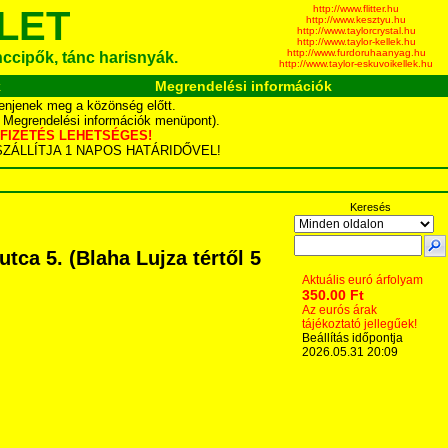
http://www.flitter.hu
LET
http://www.kesztyu.hu
http://www.taylorcrystal.hu
http://www.taylor-kellek.hu
http://www.furdoruhaanyag.hu
ánccipők, tánc harisnyák.
http://www.taylor-eskuvoikellek.hu
k
Megrendelési információk
enjenek meg a közönség előtt.
d Megrendelési információk menüpont).
YÁS FIZETÉS LEHETSÉGES!
TA SZÁLLÍTJA 1 NAPOS HATÁRIDŐVEL!
Keresés
ca 5. (Blaha Lujza tértől 5
Aktuális euró árfolyam
350.00 Ft
Az eurós árak
tájékoztató jellegűek!
Beállítás időpontja
2026.05.31 20:09