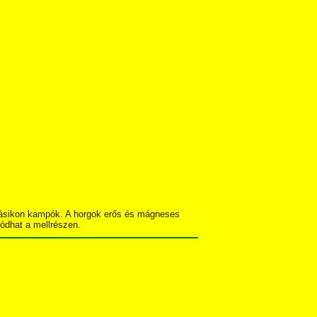
a másikon kampók. A horgok erős és mágneses
lódhat a mellrészen.