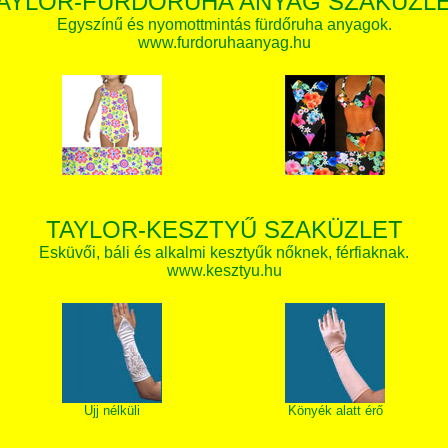
AYLOR-FÜRDŐRUHA ANYAG SZAKÜZL
Egyszínű és nyomottmintás fürdőruha anyagok.
www.furdoruhaanyag.hu
TAYLOR-KESZTYŰ SZAKÜZLET
Esküvői, báli és alkalmi kesztyűk nőknek, férfiaknak.
www.kesztyu.hu
Ujj nélküli
Könyék alatt érő