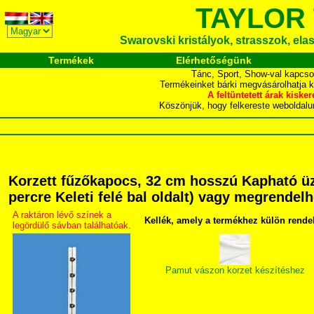
TAYLOR
Swarovski kristályok, strasszok, elasz
Termékek
Elérhetőségünk
Tánc, Sport, Show-val kapcso
Termékeinket bárki megvásárolhatja 
A feltüntetett árak ki
Köszönjük, hogy felkereste webol
Korzett fűzőkapocs, 32 cm hosszú Kapható üz
percre Keleti felé bal oldalt) vagy megrendelh
A raktáron lévő színek a
Kellék, amely a termékhez külön rende
legördülő sávban találhatóak.
Pamut vászon korzet készítéshez