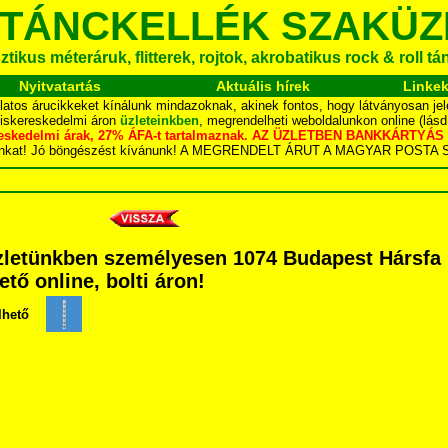
 TÁNCKELLÉK SZAKÜZ
tikus méteráruk, flitterek, rojtok, akrobatikus rock & roll t
Nyitvatartás
Aktuális hírek
Linke
latos árucikkeket kínálunk mindazoknak, akinek fontos, hogy látványosan jel
kiskereskedelmi áron
üzleteinkben
, megrendelheti weboldalunkon online (lás
skereskedelmi árak, 27% ÁFA-t tartalmaznak. AZ ÜZLETBEN BANKKÁRT
dalunkat! Jó böngészést kívánunk! A MEGRENDELT ÁRUT A MAGYAR POS
letünkben személyesen 1074 Budapest Hársfa ut
ető online, bolti áron!
lhető