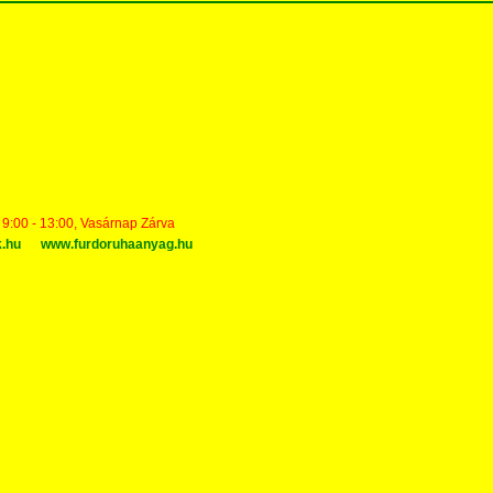
t 9:00 - 13:00, Vasárnap Zárva
k.hu
www.furdoruhaanyag.hu