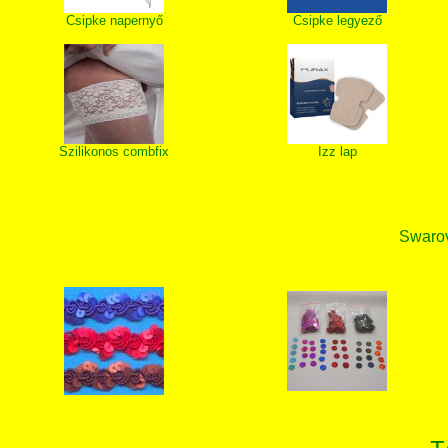
Csipke napernyő
Csipke legyező
Szilikonos combfix
Izz lap
Swarovs