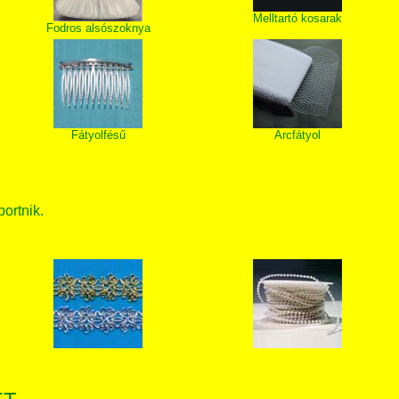
Melltartó kosarak
Fodros alsószoknya
Fátyolfésű
Arcfátyol
bortnik.