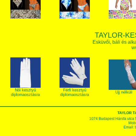
TAYLOR-KE
Esküvői, báli és alk
w
Női kesztyű
Férfi kesztyű
Ujj nélküli
diplomaosztásra
diplomaosztásra
TAYLOR 
1074 Budapest Hársfa utca 5-7
Mobi
Email: