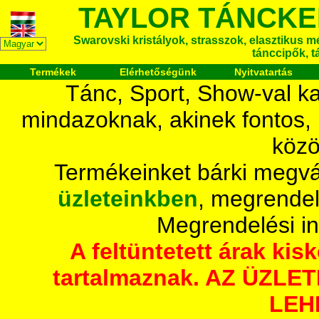
TAYLOR TÁNCKE
Swarovski kristályok, strasszok, elasztikus mét
tánccipők, t
Termékek
Elérhetőségünk
Nyitvatartás
Tánc, Sport, Show-val ka
mindazoknak, akinek fontos,
közö
Termékeinket bárki megvá
üzleteinkben
, megrendel
Megrendelési i
A feltüntetett árak ki
tartalmaznak. AZ ÜZL
LEH