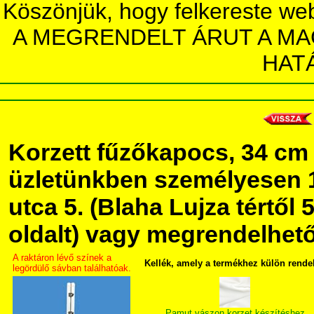
Köszönjük, hogy felkereste we
A MEGRENDELT ÁRUT A MA
HAT
Korzett fűzőkapocs, 34 c
üzletünkben személyesen 
utca 5. (Blaha Lujza tértől 5
oldalt) vagy megrendelhető 
A raktáron lévő színek a
Kellék, amely a termékhez külön rende
legördülő sávban találhatóak.
Pamut vászon korzet készítéshez