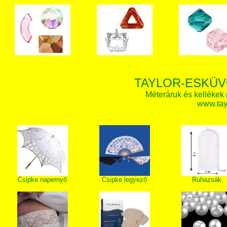
TAYLOR-ESKÜV
Méteráruk és kellékek
www.tay
Csipke napernyő
Csipke legyező
Ruhazsák