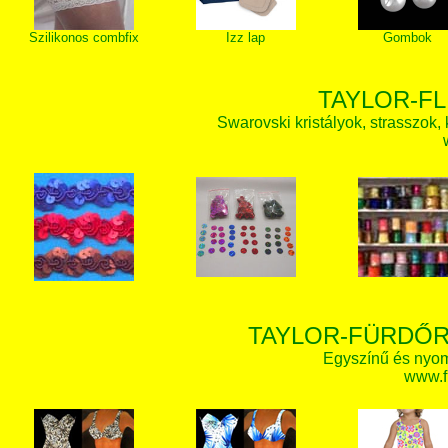
Szilikonos combfix
Izz lap
Gombok
TAYLOR-FL
Swarovski kristályok, strasszok, k
TAYLOR-FÜRDŐR
Egyszínű és nyom
www.f